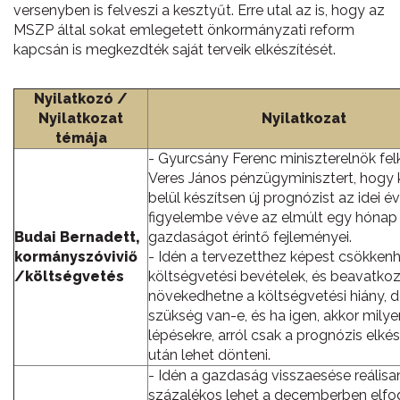
versenyben is felveszi a kesztyűt. Erre utal az is, hogy az
MSZP által sokat emlegetett önkormányzati reform
kapcsán is megkezdték saját terveik elkészítését.
Nyilatkozó /
Nyilatkozat
Nyilatkozat
témája
- Gyurcsány Ferenc miniszterelnök fel
Veres János pénzügyminisztert, hogy 
belül készítsen új prognózist az idei év
figyelembe véve az elmúlt egy hónap
Budai Bernadett,
gazdaságot érintő fejleményei.
kormányszóviviő
- Idén a tervezetthez képest csökken
/költségvetés
költségvetési bevételek, és beavatkoz
növekedhetne a költségvetési hiány, 
szükség van-e, és ha igen, akkor milye
lépésekre, arról csak a prognózis elké
után lehet dönteni.
- Idén a gazdaság visszaesése reálisa
százalékos lehet a decemberben elfo