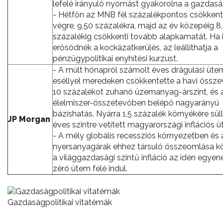
lefelé irányuló nyomást gyakorolna a gazdasá
- Hétfőn az MNB fél százalékpontos csökkenté
végre, 9,50 százalékra, majd az év közepéig 8
százalékig csökkenti tovább alapkamatát. Ha
erősödnék a kockázatkerülés, az leállíthatja a
pénzügypolitikai enyhítési kurzust.
- A múlt hónapról számolt éves drágulási ütem
eséllyel meredeken csökkentette a havi össz
10 százalékot zuhanó üzemanyag-árszint, és 
élelmiszer-összetevőben belépő nagyarányú
bázishatás. Nyárra 1,5 százalék környékére sül
JP Morgan
éves szintre vetített magyarországi inflációs ü
- A mély globális recessziós környezetben és 
nyersanyagárak ehhez társuló összeomlása k
a világgazdasági szintű infláció az idén egyen
zéró ütem felé indul.
Gazdaságpolitikai vitatémák