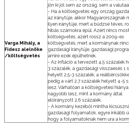
jön ki jól sem az ország, sem a valutaa
- Ha a költségvetés egy ország gazd
az iránytűje, akkor Magyarországnak 
ilyen iránytűje, mert a büdzsé téves, ro
hibás számokra épül. Azért nincs mos
költségvetés, azért rossz a 2009-es
Varga Mihály, a
költségvetés, mert a kormánynak nincs
Fidesz alelnöke
gazdasági iránytűje, gazdasági progra
/költségvetés
amire ezek épülhetnek.
- Az infláció a tervezett 4,5 százalék h
3 százalék, a gazdasági visszaesés 1 
helyett 2,5-3 százalék, a reálbércsökk
pedig a várt 2,7 százalék helyett 4-5 
lesz. Várhatóan a költségvetési hiánya 
nagyobb lesz, mint a kormány által
előirányzott 2,6 százalék.
- A kormány kezéből mintha kicsúszn
gazdasági folyamatok, egyre inkább ú
hogy a folyamatoknak nem ura a kor