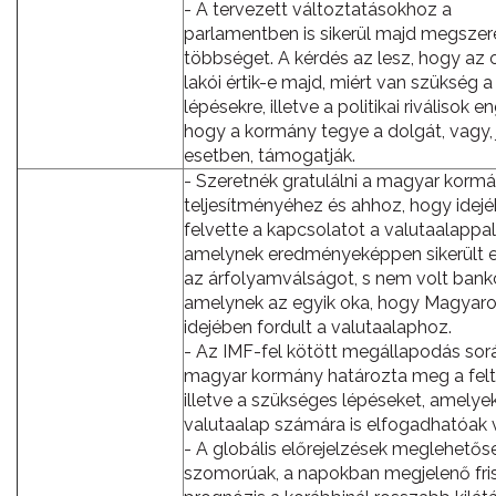
- A tervezett változtatásokhoz a
parlamentben is sikerül majd megszer
többséget. A kérdés az lesz, hogy az 
lakói értik-e majd, miért van szükség a
lépésekre, illetve a politikai riválisok e
hogy a kormány tegye a dolgát, vagy,
esetben, támogatják.
- Szeretnék gratulálni a magyar korm
teljesítményéhez és ahhoz, hogy idej
felvette a kapcsolatot a valutaalappal
amelynek eredményeképpen sikerült el
az árfolyamválságot, s nem volt bank
amelynek az egyik oka, hogy Magyar
idejében fordult a valutaalaphoz.
- Az IMF-fel kötött megállapodás sor
magyar kormány határozta meg a felt
illetve a szükséges lépéseket, amelye
valutaalap számára is elfogadhatóak v
- A globális előrejelzések meglehetős
szomorúak, a napokban megjelenő fri