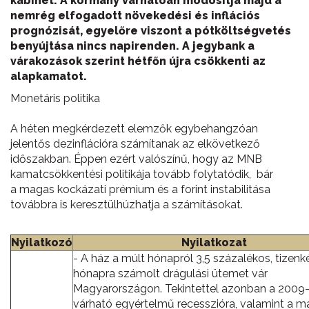
kabinet. A kormány várhatóan módosítja majd a
nemrég elfogadott növekedési és inflációs
prognózisát, egyelőre viszont a pótköltségvetés
benyújtása nincs napirenden. A jegybank a
várakozások szerint hétfőn újra csökkenti az
alapkamatot.
Monetáris politika
A héten megkérdezett elemzők egybehangzóan
jelentős dezinflációra számítanak az elkövetkező
időszakban. Éppen ezért valószínű, hogy az MNB
kamatcsökkentési politikája tovább folytatódik, bár
a magas kockázati prémium és a forint instabilitása
továbbra is keresztülhúzhatja a számításokat.
Nyilatkozó
Nyilatkozat
- A ház a múlt hónapról 3,5 százalékos, tizenk
hónapra számolt drágulási ütemet vár
Magyarországon. Tekintettel azonban a 2009-
várható egyértelmű recesszióra, valamint a m