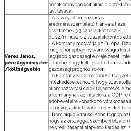
annak arányban kell állnia a befektető
javulásával.
- A tavalyi államháztartás
eredményszemléletű hiánya a hazai
össztermék 3,3 százalékát teszi ki,
plusz/mínusz 0,2 százalékpontos elté
- A kormány megvárja az Európai Biz
még e hónapban nyilvánosságra kerül
Veres János,
legújabb gazdasági előrejelzését, miel
pénzügyminiszter
döntene, hogy kell-e változtatni az ide
/költségvetés
gazdasági prognózisokon.
- A kormány kész további költségveté
intézkedéseket hozni, hogy szavatolja 
államháztartási célok teljesítését. A
a kormánynak az inflációra, a GDP-re 
adóbevételre vonatkozó várakozása ir
bizonyul, akkor további lépéseket tes
- Dominique Strauss-Kahn tegnap azt
hogy az országgal szembeni bizalom
helyreállításánál alapvető kérdés az, 