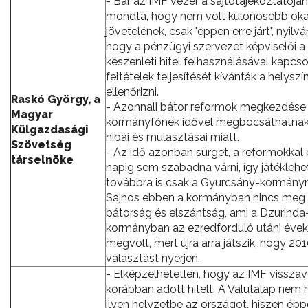
- Bár az IMF vezér a sajtótájékoztatóján
mondta, hogy nem volt különösebb oka
jövetelének, csak "éppen erre járt", nyilvá
hogy a pénzügyi szervezet képviselői a
készenléti hitel felhasználásával kapcs
feltételek teljesítését kívánták a helyszí
ellenőrizni.
Raskó György, a
- Azonnali bátor reformok megkezdése
Magyar
kormányfőnek idővel megbocsáthatnak
Külgazdasági
hibái és mulasztásai miatt.
Szövetség
- Az idő azonban sürget, a reformokkal
társelnöke
napig sem szabadna várni, így játékleh
továbbra is csak a Gyurcsány-kormányn
Sajnos ebben a kormányban nincs meg 
bátorság és elszántság, ami a Dzurinda
kormányban az ezredforduló utáni éve
megvolt, mert újra arra játszik, hogy 20
választást nyerjen.
- Elképzelhetetlen, hogy az IMF visszav
korábban adott hitelt. A Valutalap nem 
ilyen helyzetbe az országot, hiszen ép