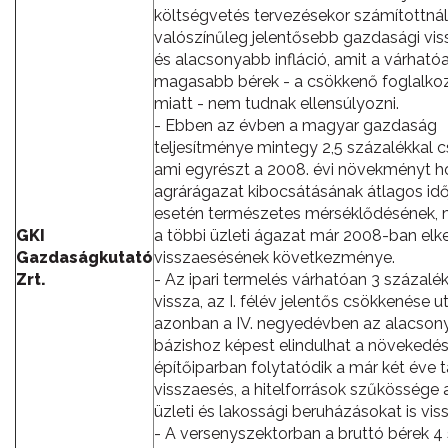
költségvetés tervezésekor számítottnál
valószínűleg jelentősebb gazdasági vi
és alacsonyabb infláció, amit a várható
magasabb bérek - a csökkenő foglalko
miatt - nem tudnak ellensúlyozni.
- Ebben az évben a magyar gazdaság
teljesítménye mintegy 2,5 százalékkal 
ami egyrészt a 2008. évi növekményt 
agrárágazat kibocsátásának átlagos idő
esetén természetes mérséklődésének, 
GKI
a többi üzleti ágazat már 2008-ban el
Gazdaságkutató
visszaesésének következménye.
Zrt.
- Az ipari termelés várhatóan 3 százalék
vissza, az I. félév jelentős csökkenése u
azonban a IV. negyedévben az alacson
bázishoz képest elindulhat a növekedés
építőiparban folytatódik a már két éve t
visszaesés, a hitelforrások szűkössége a
üzleti és lakossági beruházásokat is vis
- A versenyszektorban a bruttó bérek 4