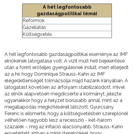
A hét legfontosabb
gazdaságpolitikai témái
Reformok
Gázellátás
Költségvetés
A hét legfontosabb gazdaságpolitikai eseménye az IMF
elnökének látogatása volt. A vizit múlt heti bejelentése
után a forint erőteljes gyengülésnek indult, mert elterjedt
az a hír, hogy Dominique Strauss-Kahn az IMF
elégedetlenségét tolmácsolja majd hazánk irányában. A
látogatást követően az árfolyam stabilizálódott, mivel
az elnök alapvetően megdicsérte a kormányt, jelezte
ugyanakkor hogy a helyzet borúsabb annál, mint az a
megállapodás megkötésénél látszott. Gyurcsány
Ferenc is elismerte, hogy a költségvetésben szereplőnél
vélhetően nagyobb lesz a recesszió - két-három
százalék -, míg az infláció alacsonyabb. Strauss-Kahn
egyetértett abban a miniszterelnökkel, hogy