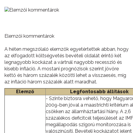
Elemzői kommentárok
A héten megszólaló elemzők egyetértettek abban, hogy
az elfogadott költségvetés bevételi oldalát érintő két
legnagyobb kockázat a vártnál nagyobb recesszió és
kisebb infláció. A mostani prognózisok szerint jövőre
kettő és három százalék közötti lehet a visszaesés, míg
az infláció három százalék alatt maradhat.
Elemző
Legfontosabb állítások
- Szinte biztosra vehető, hogy Magyar
2009-ben jóval a maastrichti kritérium a
csökken az államháztartási hiány. A 2,6
százalékos deficitcél teljesülését az IM
megállapodás szigorú monitorozása is
valószínűsíti. Bevételi kockázatot jelent