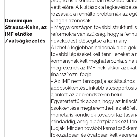
prognózis a korábbinál rosszabb kilát
vetít előre. A kilátások a legkevésbé 
rózsásak, a fennálló problémák az eg
Dominique
világon azonosak.
Strauss-Kahn, az
- Magyarországon további strukturális
IMF elnöke
reformokra van szükség, hogy a fennt
/válságkezelés
növekedést elősegítse a kormány.
A lehető legjobban haladnak a dolgok
további lépéseket kell tenni, ezeket a
kormánynak kell meghatároznia, s ha 
megfelelnek az IMF-nek, akkor azokat
finanszírozni fogja.
- Az IMF nem támogatja az általános
adócsökkentést, inkább átcsoportosít
ajánlott az adórendszeren belül. -
Egyetértettünk abban, hogy az infláci
csökkentése megteremtheti az előfelté
monetáris kondíciók további lazításán
mindaddig, amíg a pénzpiacok ezt tá
tudják. Minden további kamatcsökken
fokozatosan és óvatosan kell végrehaj