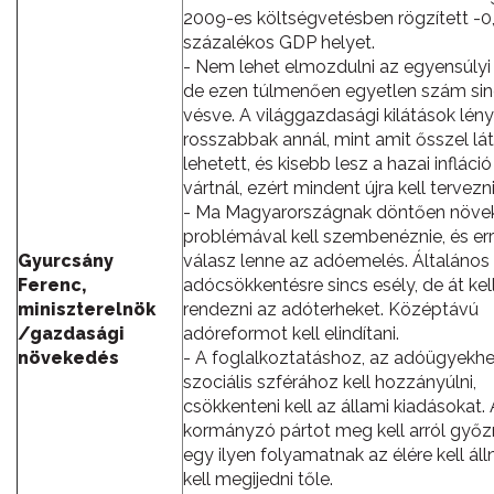
2009-es költségvetésben rögzített -0
százalékos GDP helyet.
- Nem lehet elmozdulni az egyensúlyi 
de ezen túlmenően egyetlen szám si
vésve. A világgazdasági kilátások lé
rosszabbak annál, mint amit ősszel lát
lehetett, és kisebb lesz a hazai infláció
vártnál, ezért mindent újra kell tervezni
- Ma Magyarországnak döntően növe
problémával kell szembenéznie, és err
Gyurcsány
válasz lenne az adóemelés. Általános
Ferenc,
adócsökkentésre sincs esély, de át kel
miniszterelnök
rendezni az adóterheket. Középtávú
/gazdasági
adóreformot kell elindítani.
növekedés
- A foglalkoztatáshoz, az adóügyekhe
szociális szférához kell hozzányúlni,
csökkenteni kell az állami kiadásokat. 
kormányzó pártot meg kell arról győz
egy ilyen folyamatnak az élére kell áll
kell megijedni tőle.