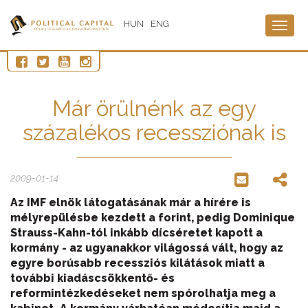
HUN
ENG
Togg
navig
Már örülnénk az egy
százalékos recessziónak is
2009-01-14
Az IMF elnök látogatásának már a hírére is
mélyrepülésbe kezdett a forint, pedig Dominique
Strauss-Kahn-tól inkább dícséretet kapott a
kormány - az ugyanakkor világossá vált, hogy az
egyre borúsabb recessziós kilátások miatt a
további kiadáscsökkentő- és
reformintézkedéseket nem spórolhatja meg a