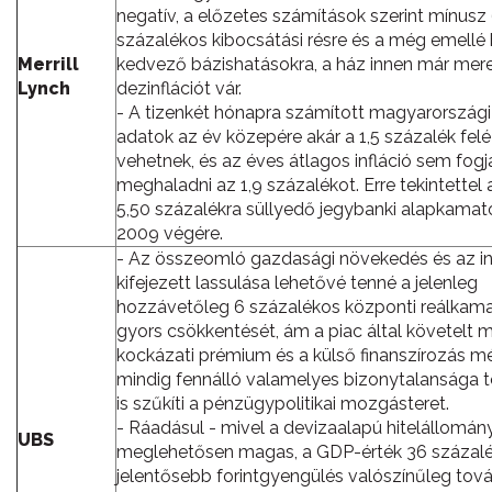
negatív, a előzetes számítások szerint mínusz 
százalékos kibocsátási résre és a még emellé
Merrill
kedvező bázishatásokra, a ház innen már mer
Lynch
dezinflációt vár.
- A tizenkét hónapra számított magyarországi 
adatok az év közepére akár a 1,5 százalék felé 
vehetnek, és az éves átlagos infláció sem fogj
meghaladni az 1,9 százalékot. Erre tekintettel 
5,50 százalékra süllyedő jegybanki alapkamato
2009 végére.
- Az összeomló gazdasági növekedés és az in
kifejezett lassulása lehetővé tenné a jelenleg
hozzávetőleg 6 százalékos központi reálkama
gyors csökkentését, ám a piac által követelt 
kockázati prémium és a külső finanszírozás m
mindig fennálló valamelyes bizonytalansága 
is szűkíti a pénzügypolitikai mozgásteret.
- Ráadásul - mivel a devizaalapú hitelállomány
UBS
meglehetősen magas, a GDP-érték 36 százalé
jelentősebb forintgyengülés valószínűleg tová