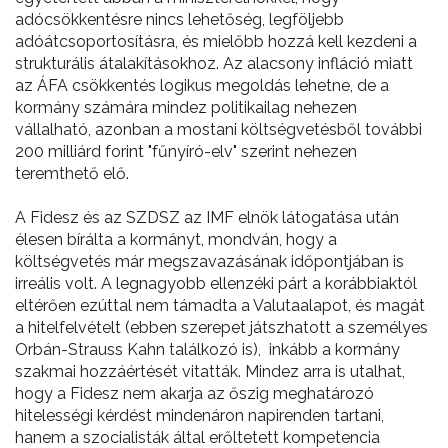
adócsökkentésre nincs lehetőség, legföljebb
adóátcsoportosításra, és mielőbb hozzá kell kezdeni a
strukturális átalakításokhoz. Az alacsony infláció miatt
az ÁFA csökkentés logikus megoldás lehetne, de a
kormány számára mindez politikailag nehezen
vállalható, azonban a mostani költségvetésből további
200 milliárd forint "fűnyíró-elv" szerint nehezen
teremthető elő.
A Fidesz és az SZDSZ az IMF elnök látogatása után
élesen bírálta a kormányt, mondván, hogy a
költségvetés már megszavazásának időpontjában is
irreális volt. A legnagyobb ellenzéki párt a korábbiaktól
eltérően ezúttal nem támadta a Valutaalapot, és magát
a hitelfelvételt (ebben szerepet játszhatott a személyes
Orbán-Strauss Kahn találkozó is), inkább a kormány
szakmai hozzáértését vitatták. Mindez arra is utalhat,
hogy a Fidesz nem akarja az őszig meghatározó
hitelességi kérdést mindenáron napirenden tartani,
hanem a szocialisták által erőltetett kompetencia