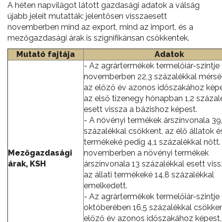
A héten napvilágot látott gazdasági adatok a válság
újabb jeleit mutatták: jelentősen visszaesett
novemberben mind az export, mind az import, és a
mezőgazdasági árak is szignifikánsan csökkentek.
Mutató fajtája
Adatok
- Az agrártermékek termelőiár-szintje
novemberben 22,3 százalékkal mérsé
az előző év azonos időszakához képe
az első tizenegy hónapban 1,2 százal
esett vissza a bázishoz képest.
- A növényi termékek árszínvonala 39
százalékkal csökkent, az élő állatok és
termékeké pedig 4,1 százalékkal nőtt.
Mezőgazdasági
novemberben a növényi termékek
árak, KSH
árszínvonala 13 százalékkal esett viss
az állati termékeké 14,8 százalékkal
emelkedett.
- Az agrártermékek termelőiár-szintj
októberében 16,5 százalékkal csökke
előző év azonos időszakához képest,