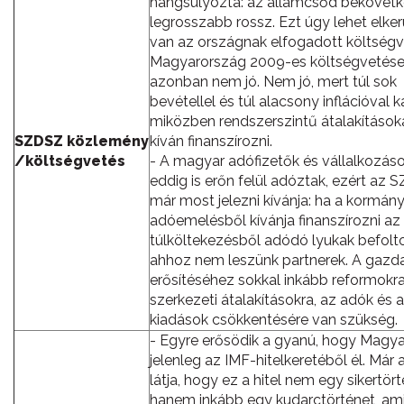
hangsúlyozta: az államcsőd bekövetk
legrosszabb rossz. Ezt úgy lehet elkerü
van az országnak elfogadott költségv
Magyarország 2009-es költségvetés
azonban nem jó. Nem jó, mert túl sok
bevétellel és túl alacsony inflációval ka
miközben rendszerszintű átalakításo
SZDSZ közlemény
kíván finanszírozni.
/költségvetés
- A magyar adófizetők és vállalkozás
eddig is erőn felül adóztak, ezért az
már most jelezni kívánja: ha a kormán
adóemelésből kívánja finanszírozni az 
túlköltekezésből adódó lyukak befolt
ahhoz nem leszünk partnerek. A gazd
erősítéséhez sokkal inkább reformokra
szerkezeti átalakításokra, az adók és a
kiadások csökkentésére van szükség.
- Egyre erősödik a gyanú, hogy Magy
jelenleg az IMF-hitelkeretéből él. Már 
látja, hogy ez a hitel nem egy sikertört
hanem inkább egy kudarctörténet, am