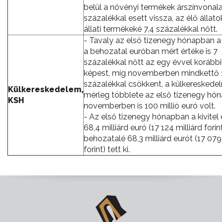
belül a növényi termékek árszínvonala
százalékkal esett vissza, az élő állato
állati termékeké 7,4 százalékkal nőtt.
- Tavaly az első tizenegy hónapban a k
a behozatal euróban mért értéke is 7
százalékkal nőtt az egy évvel korább
képest, míg novemberben mindkettő 
százalékkal csökkent, a külkereskede
Külkereskedelem,
mérleg többlete az első tizenegy hó
KSH
novemberben is 100 millió euró volt.
- Az első tizenegy hónapban a kivitel 
68,4 milliárd euró (17 124 milliárd forint
behozatalé 68,3 milliárd eurót (17 079 
forint) tett ki.