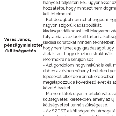
hiánycélt teljesíteni kell, ugyanakkor az
hozzátette, hogy mindezt nem dogma
kell értelmezni.
- Két dologból nem lehet engedni. Eg
nagyon szigorú kiadáspolitikát,
kiadásgazdálkodást kell Magyarorsz
folytatnia, azaz be kell tartani a költs
Veres János,
kiadási korlátokat minden tekintetben.
pénzügyminiszter
hogy nem lehet egy gazdaságot úgy
/költségvetés
átalakítani, hogy eközben strukturális
reformokra ne kerüljön sor.
- Azt gondolom, hogy nekünk is kell,
ebben az évben néhány területen ilye
lépéseket elkezdeni annak érdekében,
megalapozzuk a következő évet és az
követő éveket.
- Ma nem látok olyan mértékű változá
költségvetési keretekben, amely az új
költségvetést tenné szükségessé.
- Az SZDSZ a költségvetés támogatá