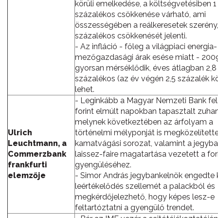
körüli emelkedése, a költségvetésiben 1
százalékos csökkenése várható, ami
összességében a reálkeresetek szerény,
százalékos csökkenését jelenti.
- Az infláció - főleg a világpiaci energia-
mezőgazdasági árak esése miatt - 2009
gyorsan mérséklődik, éves átlagban 2,8
százalékos (az év végén 2,5 százalék kö
lehet.
- Leginkább a Magyar Nemzeti Bank fel
forint elmúlt napokban tapasztalt zuhan
melynek következtében az árfolyam a
Ulrich
történelmi mélyponját is megközelítette
Leuchtmann, a
kamatvágási sorozat, valamint a jegyb
Commerzbank
laissez-faire magatartása vezetett a for
frankfurti
gyengüléséhez.
elemzője
- Simor András jegybankelnök engedte k
leértékelődés szellemét a palackból és
megkérdőjelezhető, hogy képes lesz-e
feltartóztatni a gyengülő trendet.