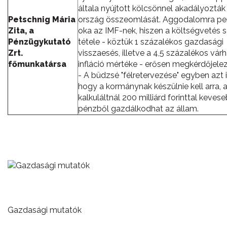
általa nyújtott kölcsönnel akadályoztá
Petschnig Mária
ország összeomlását. Aggodalomra pe
Zita, a
oka az IMF-nek, hiszen a költségvetés
Pénzügykutató
tétele - köztük 1 százalékos gazdasági
Zrt.
visszaesés, illetve a 4,5 százalékos vár
főmunkatársa
infláció mértéke - erősen megkérdőjele
- A büdzsé "félretervezése" egyben azt is
hogy a kormánynak készülnie kell arra, a
kalkuláltnál 200 milliárd forinttal keves
pénzből gazdálkodhat az állam.
Gazdasági mutatók