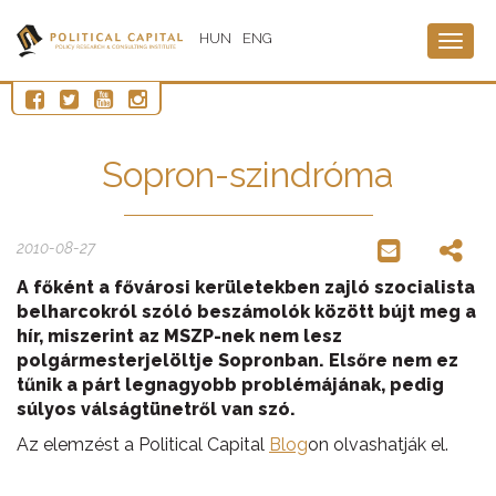
HUN
ENG
Togg
navig
Sopron-szindróma
2010-08-27
A főként a fővárosi kerületekben zajló szocialista
belharcokról szóló beszámolók között bújt meg a
hír, miszerint az MSZP-nek nem lesz
polgármesterjelöltje Sopronban. Elsőre nem ez
tűnik a párt legnagyobb problémájának, pedig
súlyos válságtünetről van szó.
Az elemzést a Political Capital
Blog
on olvashatják el.