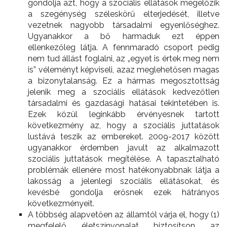
gondolja azt, hogy a szociális ellátások megelőzik
a szegénység széleskörű elterjedését, illetve
vezetnek nagyobb társadalmi egyenlőséghez.
Ugyanakkor a bő harmaduk ezt éppen
ellenkezőleg látja. A fennmaradó csoport pedig
nem tud állást foglalni, az „egyet is értek meg nem
is” véleményt képviseli, azaz meglehetősen magas
a bizonytalanság. Ez a hármas megosztottság
jelenik meg a szociális ellátások kedvezőtlen
társadalmi és gazdasági hatásai tekintetében is.
Ezek közül leginkább érvényesnek tartott
következmény az, hogy a szociális juttatások
lustává teszik az embereket. 2009-2017 között
ugyanakkor érdemben javult az alkalmazott
szociális juttatások megítélése. A tapasztalható
problémák ellenére most hatékonyabbnak látja a
lakosság a jelenlegi szociális ellátásokat, és
kevésbé gondolja erősnek ezek hátrányos
következményeit.
A többség alapvetően az államtól várja el, hogy (1)
megfelelő életszínvonalat biztosítson az