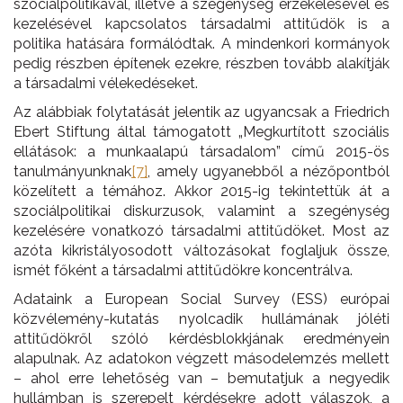
szociálpolitikával, illetve a szegénység érzékelésével és
kezelésével kapcsolatos társadalmi attitűdök is a
politika hatására formálódtak. A mindenkori kormányok
pedig részben építenek ezekre, részben tovább alakítják
a társadalmi vélekedéseket.
Az alábbiak folytatását jelentik az ugyancsak a Friedrich
Ebert Stiftung által támogatott „Megkurtított szociális
ellátások: a munkaalapú társadalom” című 2015-ös
tanulmányunknak
[7]
, amely ugyanebből a nézőpontból
közelített a témához. Akkor 2015-ig tekintettük át a
szociálpolitikai diskurzusok, valamint a szegénység
kezelésére vonatkozó társadalmi attitűdöket. Most az
azóta kikristályosodott változásokat foglaljuk össze,
ismét főként a társadalmi attitűdökre koncentrálva.
Adataink a European Social Survey (ESS) európai
közvélemény-kutatás nyolcadik hullámának jóléti
attitűdökről szóló kérdésblokkjának eredményein
alapulnak. Az adatokon végzett másodelemzés mellett
– ahol erre lehetőség van – bemutatjuk a negyedik
hullámban is szerepelt kérdésekre adott válaszok, a