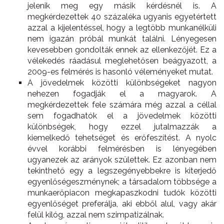
jelenik meg egy másik kérdésnél is. A
megkérdezettek 40 százaléka ugyanis egyetértett
azzal a kijelentéssel, hogy a legtöbb munkanélküli
nem igazán próbál munkát találni. Lényegesen
kevesebben gondolták ennek az ellenkezőjét. Ez a
vélekedés ráadásul meglehetősen beágyazott, a
2009-es felmérés is hasonló véleményeket mutat.
A jövedelmek közötti különbségeket nagyon
nehezen fogadják el a magyarok. A
megkérdezettek fele számára még azzal a céllal
sem fogadhatók el a jövedelmek közötti
különbségek, hogy ezzel jutalmazzák a
kiemelkedő tehetséget és erőfeszítést. A nyolc
évvel korábbi felmérésben is lényegében
ugyanezek az arányok születtek. Ez azonban nem
tekinthető egy a legszegényebbekre is kiterjedő
egyenlőségeszménynek; a társadalom többsége a
munkaerőpiacon megkapaszkodni tudók közötti
egyenlőséget preferálja, aki ebből alul, vagy akár
felül kilóg, azzal nem szimpatizálnak.