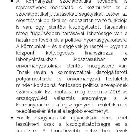
A kormányzati szociálpolitika továbbra is
represszívnek mondható. A közmunkát és a
szociálpolitikai juttatásokat, segélyeket illetően az
elosztásnak politikai és rendszerfenntartó funkciója
is van. Egy jelentős, kiszolgáltatott társadalmi
réteg függőségben tartásával lehetősége van a
hatalmon lévőknek a politikai nyomásgyakorlásra.
A közmunkát – és a segélyek jó részét – ugyan a
központi költségvetés finanszírozza, a
lebonyolításukban, kiosztásukban az
önkormányzatoknak jelentős mozgástere van.
Ennek révén a kormányzatnak kiszolgáltatott
polgármesterek és önkormányzati testületek
minden korábbinál fontosabb politikai szereplőnek
számítanak. Ezt mutatta meg élesen a 2018-as
országgyűlési választás eredménye is. A
kormánypárt épp a legszegényebb területeken és
településeken érte el a legjobb eredményt.
Ennek magyarázatát ugyanakkor nem lehet
leszűkíteni csak a kiszolgáltatottságra és a
függésre. A legnehezebb helyzetben lévők