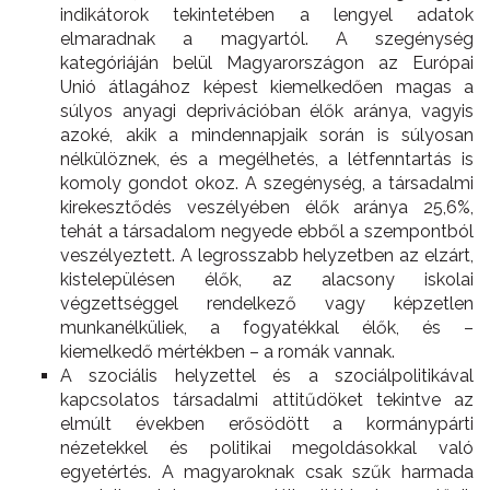
indikátorok tekintetében a lengyel adatok
elmaradnak a magyartól. A szegénység
kategóriáján belül Magyarországon az Európai
Unió átlagához képest kiemelkedően magas a
súlyos anyagi deprivációban élők aránya, vagyis
azoké, akik a mindennapjaik során is súlyosan
nélkülöznek, és a megélhetés, a létfenntartás is
komoly gondot okoz. A szegénység, a társadalmi
kirekesztődés veszélyében élők aránya 25,6%,
tehát a társadalom negyede ebből a szempontból
veszélyeztett. A legrosszabb helyzetben az elzárt,
kistelepülésen élők, az alacsony iskolai
végzettséggel rendelkező vagy képzetlen
munkanélküliek, a fogyatékkal élők, és –
kiemelkedő mértékben – a romák vannak.
A szociális helyzettel és a szociálpolitikával
kapcsolatos társadalmi attitűdöket tekintve az
elmúlt években erősödött a kormánypárti
nézetekkel és politikai megoldásokkal való
egyetértés. A magyaroknak csak szűk harmada