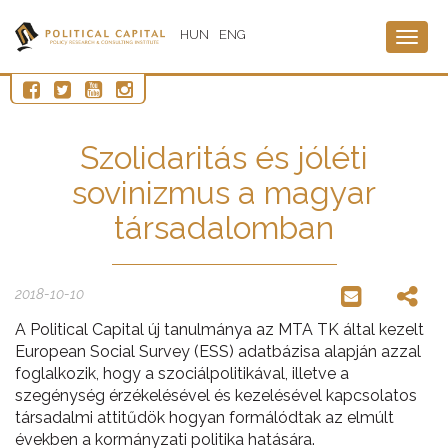
HUN
ENG
Togg
navig
Szolidaritás és jóléti
sovinizmus a magyar
társadalomban
2018-10-10
A Political Capital új tanulmánya az MTA TK által kezelt
European Social Survey (ESS) adatbázisa alapján azzal
foglalkozik, hogy a szociálpolitikával, illetve a
szegénység érzékelésével és kezelésével kapcsolatos
társadalmi attitűdök hogyan formálódtak az elmúlt
években a kormányzati politika hatására.