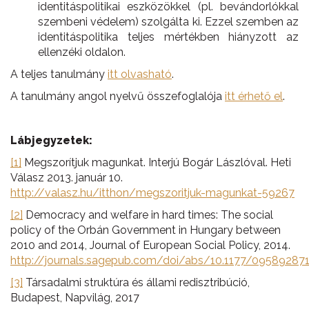
identitáspolitikai eszközökkel (pl. bevándorlókkal
szembeni védelem) szolgálta ki. Ezzel szemben az
identitáspolitika teljes mértékben hiányzott az
ellenzéki oldalon.
A teljes tanulmány
itt olvasható
.
A tanulmány angol nyelvű összefoglalója
itt érhető el
.
Lábjegyzetek:
[1]
Megszorítjuk magunkat. Interjú Bogár Lászlóval. Heti
Válasz 2013. január 10.
http://valasz.hu/itthon/megszoritjuk-magunkat-59267
[2]
Democracy and welfare in hard times: The social
policy of the Orbán Government in Hungary between
2010 and 2014, Journal of European Social Policy, 2014.
http://journals.sagepub.com/doi/abs/10.1177/0958928
[3]
Társadalmi struktúra és állami redisztribúció,
Budapest, Napvilág, 2017