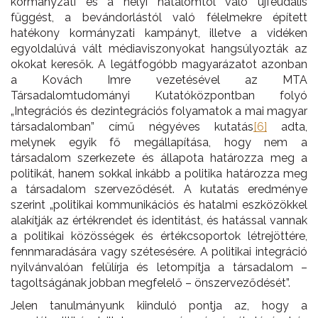
kormányzati és a helyi hatalomtól való újfeudális
függést, a bevándorlástól való félelmekre épített
hatékony kormányzati kampányt, illetve a vidéken
egyoldalúvá vált médiaviszonyokat hangsúlyozták az
okokat keresők. A legátfogóbb magyarázatot azonban
a Kovách Imre vezetésével az MTA
Társadalomtudományi Kutatóközpontban folyó
„Integrációs és dezintegrációs folyamatok a mai magyar
társadalomban” című négyéves kutatás
[6]
adta,
melynek egyik fő megállapítása, hogy nem a
társadalom szerkezete és állapota határozza meg a
politikát, hanem sokkal inkább a politika határozza meg
a társadalom szerveződését. A kutatás eredménye
szerint „politikai kommunikációs és hatalmi eszközökkel
alakítják az értékrendet és identitást, és hatással vannak
a politikai közösségek és értékcsoportok létrejöttére,
fennmaradására vagy szétesésére. A politikai integráció
nyilvánvalóan felülírja és letompítja a társadalom –
tagoltságának jobban megfelelő – önszerveződését”.
Jelen tanulmányunk kiinduló pontja az, hogy a