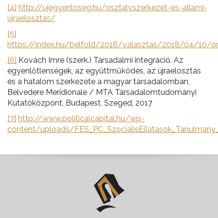
[4]
http://ujegyenloseg.hu/osztalyszerkezet-es-allami-
ujraelosztas/
[5]
https://index.hu/belfold/2018/valasztas/2018/04/10/or
[6]
Kovách Imre (szerk.) Társadalmi integráció. Az
egyenlőtlenségek, az együttműködés, az újraelosztás
és a hatalom szerkezete a magyar társadalomban,
Belvedere Meridionale / MTA Társadalomtudományi
Kutatóközpont, Budapest, Szeged, 2017
[7]
http://www.politicalcapital.hu/wp-
content/uploads/FES_PC_SzocialisEllatasok_Tanulmany