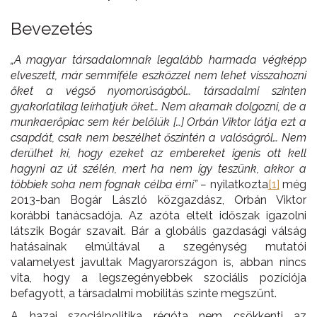
Bevezetés
„A magyar társadalomnak legalább harmada végképp
elveszett, már semmiféle eszközzel nem lehet visszahozni
őket a végső nyomorúságból… társadalmi szinten
gyakorlatilag leírhatjuk őket… Nem akarnak dolgozni, de a
munkaerőpiac sem kér belőlük […]
Orbán Viktor látja ezt a
csapdát, csak nem beszélhet őszintén a valóságról… Nem
derülhet ki, hogy ezeket az embereket igenis ott kell
hagyni az út szélén, mert ha nem így teszünk, akkor a
többiek soha nem fognak célba érni” –
nyilatkozta
[1]
még
2013-ban Bogár László közgazdász, Orbán Viktor
korábbi tanácsadója. Az azóta eltelt időszak igazolni
látszik Bogár szavait. Bár a globális gazdasági válság
hatásainak elmúltával a szegénység mutatói
valamelyest javultak Magyarországon is, abban nincs
vita, hogy a legszegényebbek szociális pozíciója
befagyott, a társadalmi mobilitás szinte megszűnt.
A hazai szociálpolitika régóta nem csökkenti az