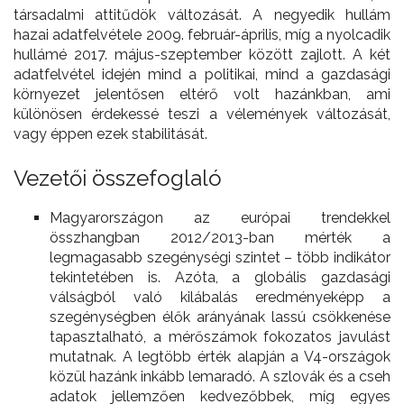
társadalmi attitűdök változását. A negyedik hullám
hazai adatfelvétele 2009. február-április, míg a nyolcadik
hullámé 2017. május-szeptember között zajlott. A két
adatfelvétel idején mind a politikai, mind a gazdasági
környezet jelentősen eltérő volt hazánkban, ami
különösen érdekessé teszi a vélemények változását,
vagy éppen ezek stabilitását.
Vezetői összefoglaló
Magyarországon az európai trendekkel
összhangban 2012/2013-ban mérték a
legmagasabb szegénységi szintet – több indikátor
tekintetében is. Azóta, a globális gazdasági
válságból való kilábalás eredményeképp a
szegénységben élők arányának lassú csökkenése
tapasztalható, a mérőszámok fokozatos javulást
mutatnak. A legtöbb érték alapján a V4-országok
közül hazánk inkább lemaradó. A szlovák és a cseh
adatok jellemzően kedvezőbbek, míg egyes