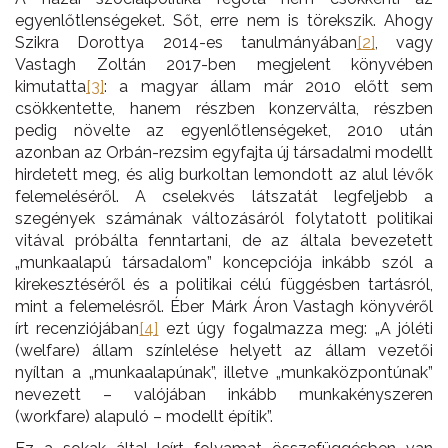
egyenlőtlenségeket. Sőt, erre nem is törekszik. Ahogy
Szikra Dorottya 2014-es tanulmányában
[2]
, vagy
Vastagh Zoltán 2017-ben megjelent könyvében
kimutatta
[3]
: a magyar állam már 2010 előtt sem
csökkentette, hanem részben konzerválta, részben
pedig növelte az egyenlőtlenségeket, 2010 után
azonban az Orbán-rezsim egyfajta új társadalmi modellt
hirdetett meg, és alig burkoltan lemondott az alul lévők
felemeléséről. A cselekvés látszatát legfeljebb a
szegények számának változásáról folytatott politikai
vitával próbálta fenntartani, de az általa bevezetett
„munkaalapú társadalom” koncepciója inkább szól a
kirekesztéséről és a politikai célú függésben tartásról,
mint a felemelésről. Éber Márk Áron Vastagh könyvéről
írt recenziójában
[4]
ezt úgy fogalmazza meg: „A jóléti
(welfare) állam színlelése helyett az állam vezetői
nyíltan a „munkaalapúnak”, illetve „munkaközpontúnak”
nevezett – valójában inkább munkakényszeren
(workfare) alapuló – modellt építik”.