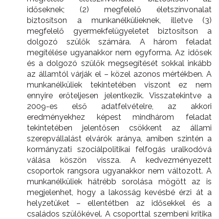
időseknek; (2) megfelelő életszínvonalat
biztosítson a munkanélkülieknek, illetve (3)
megfelelő gyermekfelügyeletet biztosítson a
dolgozó szülők számára. A három feladat
megítélése ugyanakkor nem egyforma. Az idősek
és a dolgozó szülők megsegítését sokkal inkább
az államtól várják el – közel azonos mértékben. A
munkanélküliek tekintetében viszont ez nem
ennyire erőteljesen jelentkezik. Visszatekintve a
2009-es első adatfelvételre, az akkori
eredményekhez képest mindhárom feladat
tekintetében jelentősen csökkent az állami
szerepvállalást elvárók aránya, amiben szintén a
kormányzati szociálpolitikai felfogás uralkodóvá
válása köszön vissza. A kedvezményezett
csoportok rangsora ugyanakkor nem változott. A
munkanélküliek hátrébb sorolása mögött az is
megjelenhet, hogy a lakosság kevésbé érzi át a
helyzetüket – ellentétben az idősekkel és a
családos szülőkével. A csoporttal szembeni kritika