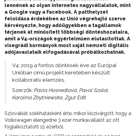
lennének az olyan internetes nagyvállalatok, mint
a Google vagy a Facebook. A patthelyzet
feloldása érdekében az Unió végrehajtó szerve
kérvényezte, hogy adóügyekben a tagállamok
térjenek át minősített többségi döntéshozatalra,
amit a V4-országok egyértelműen elutasítottak. A
visegrádi kormányok most saját nemzeti digitális
adójavaslataik elfogadásával próbálkozhatnak.
V4: 2019 a fontos döntések éve az Európai
Unióban című projekt keretében készült
kollaboratív elemzés.
Szerzők:
Pavla Hosnedlová, Pavol Szalai,
Karolina Zbytniewska, Zgut Edit
Szlovákiát sokkhatásként érte, mikor kiszivárgott, hogy a
Volkswagen elengedne 3 ezer munkavállalót az ott
foglalkoztatott 15 ezerből.