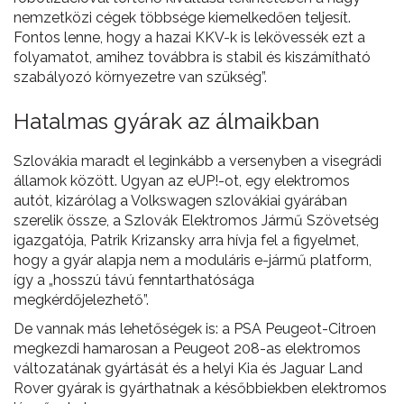
nemzetközi cégek többsége kiemelkedően teljesít.
Fontos lenne, hogy a hazai KKV-k is lekövessék ezt a
folyamatot, amihez továbbra is stabil és kiszámítható
szabályozó környezetre van szükség”.
Hatalmas gyárak az álmaikban
Szlovákia maradt el leginkább a versenyben a visegrádi
államok között. Ugyan az eUP!-ot, egy elektromos
autót, kizárólag a Volkswagen szlovákiai gyárában
szerelik össze, a Szlovák Elektromos Jármű Szövetség
igazgatója, Patrik Krizansky arra hívja fel a figyelmet,
hogy a gyár alapja nem a moduláris e-jármű platform,
így a „hosszú távú fenntarthatósága
megkérdőjelezhető”.
De vannak más lehetőségek is: a PSA Peugeot-Citroen
megkezdi hamarosan a Peugeot 208-as elektromos
változatának gyártását és a helyi Kia és Jaguar Land
Rover gyárak is gyárthatnak a későbbiekben elektromos