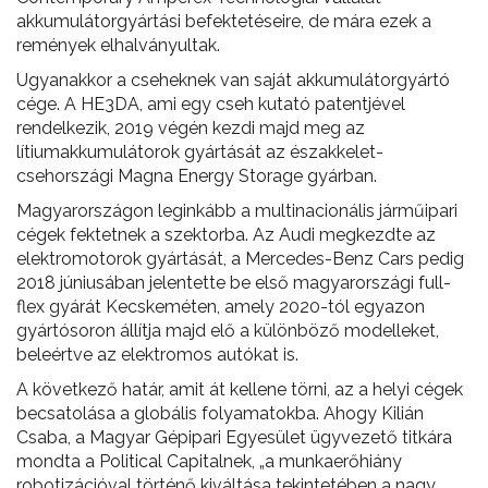
akkumulátorgyártási befektetéseire, de mára ezek a
remények elhalványultak.
Ugyanakkor a cseheknek van saját akkumulátorgyártó
cége. A HE3DA, ami egy cseh kutató patentjével
rendelkezik, 2019 végén kezdi majd meg az
lítiumakkumulátorok gyártását az északkelet-
csehországi Magna Energy Storage gyárban.
Magyarországon leginkább a multinacionális járműipari
cégek fektetnek a szektorba. Az Audi megkezdte az
elektromotorok gyártását, a Mercedes-Benz Cars pedig
2018 júniusában jelentette be első magyarországi full-
flex gyárát Kecskeméten, amely 2020-tól egyazon
gyártósoron állítja majd elő a különböző modelleket,
beleértve az elektromos autókat is.
A következő határ, amit át kellene törni, az a helyi cégek
becsatolása a globális folyamatokba. Ahogy Kilián
Csaba, a Magyar Gépipari Egyesület ügyvezető titkára
mondta a Political Capitalnek, „a munkaerőhiány
robotizációval történő kiváltása tekintetében a nagy