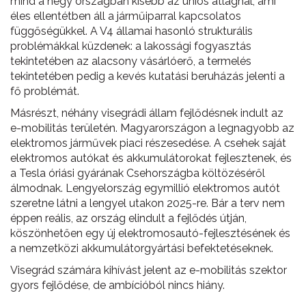
mind a négy országban kisebb az uniós átlagnál, ami
éles ellentétben áll a járműiparral kapcsolatos
függőségükkel. A V4 államai hasonló strukturális
problémákkal küzdenek: a lakossági fogyasztás
tekintetében az alacsony vásárlóerő, a termelés
tekintetében pedig a kevés kutatási beruházás jelenti a
fő problémát.
Másrészt, néhány visegrádi állam fejlődésnek indult az
e-mobilitás területén. Magyarországon a legnagyobb az
elektromos járművek piaci részesedése. A csehek saját
elektromos autókat és akkumulátorokat fejlesztenek, és
a Tesla óriási gyárának Csehországba költözéséről
álmodnak. Lengyelország egymillió elektromos autót
szeretne látni a lengyel utakon 2025-re. Bár a terv nem
éppen reális, az ország elindult a fejlődés útján,
köszönhetően egy új elektromosautó-fejlesztésének és
a nemzetközi akkumulátorgyártási befektetéseknek.
Visegrád számára kihívást jelent az e-mobilitás szektor
gyors fejlődése, de ambícióból nincs hiány.