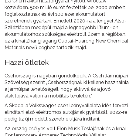
LG Chem akkumulátorgyárat nyitott Wroclaw
közelében. 500 millió eurót fektettek be, 2000 embert
foglalkoztatnak és évi 100 ezer akkumulátort
szeretnének gyártani. Emellett 2020-ra a lengyel Alsó-
Sziléziában megépül majd a legnagyobb lítium-ion
akkumulátorhoz szükséges elektrolit üzem a régióban,
ez a kínai Zhangjiagang Guotai-Huarong New Chemical
Materials nevű céghez tartozik majd.
Hazai ötletek
Csehország is nagyban gondolkodik. A Cseh Járműipari
Szövetség szerint „Csehországnak ki kellene használnia
a járműipar lehetőségeit, hogy aktívvá és a jövő
alakítójává váljon a mobilitás területén.”
A Skoda, a Volkswagen cseh leányvállalata idén tervezi
elindítani első elektromos autójának gyártását, 2022-re
pedig tíz új modellt szeretne útjára indítani.
Az ország esélyes volt Elon Musk Teslájának és a kínai
Contemporary Amperex Technológiai Vállalat