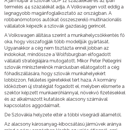
A járműipar a szlovák GDP 12 százalékáé és az ipari
termelés 44 százalékát adja. A Volkswagen volt eddig a
legnagyobb magánfoglalkoztató az országban. A
robbanómotoros autókat összeszerelő multinacionális
vállalatok képezik a szlovák gazdaság gerincét.
A Volkswagen állítása szerint a munkahelycsökkentés fő
oka, hogy visszafogják több modelljük gyártását.
Ugyanakkor a cég nem tisztázta ennél jobban az
indokokat, mindössze a Wolfsburgban elfogadott
vállalati stratégiájára mutogatott. Mikor Peter Pellegrini
szlovák miniszterelnök márciusban ellátogatott a cég
főhadiszállására, hogy szlovák munkahelyekért
lobbizzon, felületes ígéretekkel tért haza. A kormány
időközben új stratégiát fogadott el, melyben elismerte a
szektor képzett munkaerőhiánnyal, növekvő fizetésekkel
és az alkalmazott kutatások alacsony számával
kapcsolatos aggodalmait.
De Szlovákia helyzete eltér a többi visegrádi államétól.
Az alacsony károsanyag-kibocsátású járművek aránya