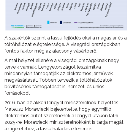
A szakértők szerint a lassú fejlődés okai a magas ár és a
töltőhálózat elégtelensége. A visegrádi országokban
fontos faktor még az alacsony vásárlóerő.
A mai helyzet ellenére a visegrádi országoknak nagy
terveik vannak. Lengyelországot leszámítva
mindannyian támogatják az elektromos járművek
megvásárlását. Többen tervezik a töltőhálózatok
bővítésének támogatását is, nemzeti és uniós
forrásokból.
2016-ban az akkori lengyel miniszterelnök-helyettes
Mateusz Morawiecki bejelentette, hogy egymillió
elektromos autót szeretnének a lengyel utakon látni
2025-re. Morawiecki miniszterelnökként is tartja magát
az ígéretéhez, a lassú haladás ellenére is.