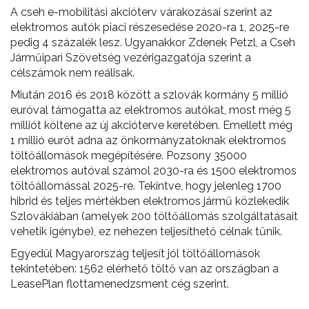
A cseh e-mobilitási akcióterv várakozásai szerint az
elektromos autók piaci részesedése 2020-ra 1, 2025-re
pedig 4 százalék lesz. Ugyanakkor Zdenek Petzl, a Cseh
Járműipari Szövetség vezérigazgatója szerint a
célszámok nem reálisak.
Miután 2016 és 2018 között a szlovák kormány 5 millió
euróval támogatta az elektromos autókat, most még 5
milliót költene az új akcióterve keretében. Emellett még
1 millió eurót adna az önkormányzatoknak elektromos
töltőállomások megépítésére. Pozsony 35000
elektromos autóval számol 2030-ra és 1500 elektromos
töltőállomással 2025-re. Tekintve, hogy jelenleg 1700
hibrid és teljes mértékben elektromos jármű közlekedik
Szlovákiában (amelyek 200 töltőállomás szolgáltatásait
vehetik igénybe), ez nehezen teljesíthető célnak tűnik.
Egyedül Magyarország teljesít jól töltőállomások
tekintetében: 1562 elérhető töltő van az országban a
LeasePlan flottamenedzsment cég szerint.