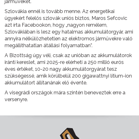
járműveket.
Szlovákia ennél is tovább menne. Az energetikai
ügyekért felelős szlovák uniós biztos, Maros Sefcovic
azt írta Facebookon, hogy „nagyon remélem,
Szlovákiában is lesz egy hatalmas akkumulátorgyár, ami
annyira nélkülözhetetlen az elektromos járművekre való
megállíthatatlan átállási folyamatban”.
A Bizottság úgy véli, csak az unióban az akkumulátorok
iránti kereslet, ami 2025-re elérheti a 250 millió eurós
éves értéket, 10-20 nagy akkumulátorgyárat tesz
szükségessé, amik körülbelül 200 gigawattnyi lítium-ion
akkumulátort állítanának elő évente.
A visegrádi országok mára szintén beneveztek erre a
versenyre.