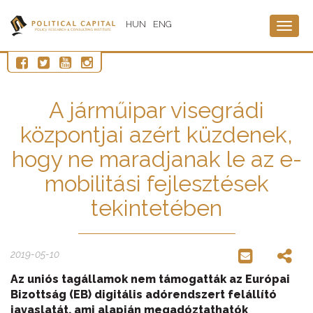
HUN
ENG
Togg
navig
A járműipar visegrádi
központjai azért küzdenek,
hogy ne maradjanak le az e-
mobilitási fejlesztések
tekintetében
2019-05-10
Az uniós tagállamok nem támogatták az Európai
Bizottság (EB) digitális adórendszert felállító
javaslatát, ami alapján megadóztathatók