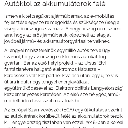
Autóktól az akkumulátorok felé
Ismerve kitettségüket a járműiparnak, az e-mobilitás
fejlesztése egyszerre megoldás és szükségszerűség a
visegrádi országok számára. A négy ország nem számít
arra, hogy az erős járműiparuk képezheti az alapját
jövőbeli jármű- és akkumulátorgyártási terveiknek.
A lengyel miniszterelnök egymillió autós terve úgy
számol, hogy az ország elektromos autókat fog
gyártani. Bár az első helyi projekt – az Ursus ’Elvi’
fantázianévre hallgató elektromos kisbusza –
kérdésessé vált két partner kiválása után, egy új terv is
útjára indult négy lengyel energiavállalat
együttműködésével az ’Elektromobilitás Lengyelország’
kezdeményezés keretében. Az első személygépjármű-
modellt idén tavasszal mutatnák be.
Az Európai Számvevőszék (ECA) egy új kutatása szerint
az autók árának körülbelül felét az akkumulátorok teszik
ki. Lengyelország tisztában van ezzel. 2018-ban a koreai