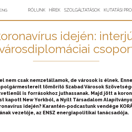
RÓLUNK
HÍREK
SZOLGÁLTATÁSOK
KUTATÁSI PR
ENG
ronavírus idején: interj
városdiplomáciai csopor
el nem csak nemzetállamok, de városok is élnek. Enne
polgármestereit tömörítő Szabad Városok Szövetsége
vetlenül is forrásokhoz juthassanak. Majd jött a koro
st kapott New Yorkból, a Nyílt Társadalom Alapítványo
oronavírus idején? Karantén-podcastunk vendége KOR
nak vezetője, az ENSZ energiapolitikai tanácsadója.