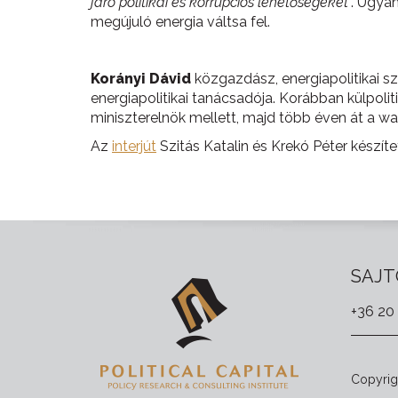
járó politikai és korrupciós lehetőségeket
”. Ugya
megújuló energia váltsa fel.
Korányi Dávid
közgazdász, energiapolitikai s
energiapolitikai tanácsadója. Korábban külpoli
miniszterelnök mellett, majd több éven át a wa
Az
interjút
Szitás Katalin és Krekó Péter készíte
SAJT
+36 20
Copyrigh