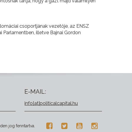
tosnak tartja, hogy a gázt majd valamilyen
plomáciai csoportjának vezetője, az ENSZ
i Parlamentben, illetve Bajnai Gordon
E-MAIL:
info[at]politicalcapital.hu
den jog fenntartva.