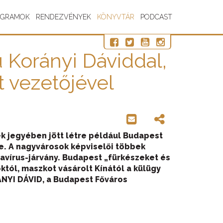
OGRAMOK
RENDEZVÉNYEK
KÖNYVTÁR
PODCAST
ú Korányi Dáviddal,
t vezetőjével
k jegyében jött létre például Budapest
. A nagyvárosok képviselői többek
navírus-járvány. Budapest „fürkészeket és
któl, maszkot vásárolt Kínától a külügy
ÁNYI DÁVID, a Budapest Főváros