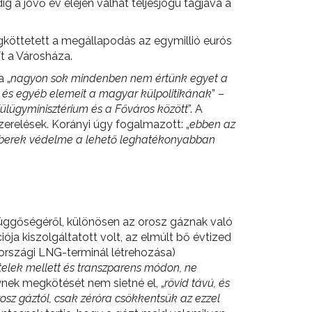
 a jövő év elején válhat teljesjogú tagjává a
gköttetett a megállapodás az egymillió eurós
t a Városháza.
 „
nagyon sok mindenben nem értünk egyet a
st, és egyéb elemeit a magyar külpolitikának
” –
lügyminisztérium és a Főváros között
”. A
erelések. Korányi úgy fogalmazott: „
ebben az
z emberek védelme a lehető leghatékonyabban
afüggőségéről, különösen az orosz gáznak való
ója kiszolgáltatott volt, az elmúlt bő évtized
tországi LNG-terminál létrehozása)
telek mellett és transzparens módon, ne
ynek megkötését nem sietné el, „
rövid távú, és
osz gáztól, csak zéróra csökkentsük az ezzel