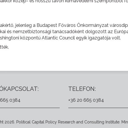
nakkor közép- és hosszú távon klímavédelmi szempontból fon
zakértő, jelenleg a Budapest Főváros Önkormányzat városdi
tikai és nemzetbiztonsági tanácsadóként dolgozott az Európa
shingtoni központú Atlantic Council egyik igazgatója volt.
tték.
ÓKAPCSOLAT:
TELEFON:
 665 0384
+36 20 665 0384
t 2026. Political Capital Policy Research and Consulting Institute. Min