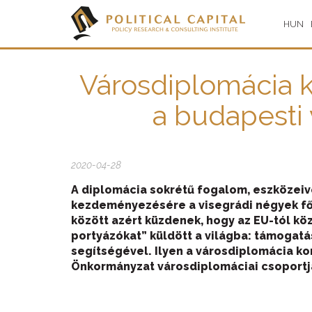
HUN
Városdiplomácia ko
a budapesti 
2020-04-28
A diplomácia sokrétű fogalom, eszközeiv
kezdeményezésére a visegrádi négyek fő
között azért küzdenek, hogy az EU-tól köz
portyázókat” küldött a világba: támogatá
segítségével. Ilyen a városdiplomácia k
Önkormányzat városdiplomáciai csoportjá