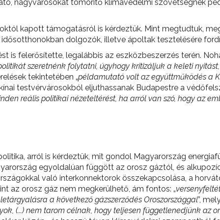
ató, nagyvárosokat tömörítő klímavédelmi szövetségnek pedig
októl kapott támogatásról is kérdeztük. Mint megtudtuk, me
idősotthonokban dolgozók, illetve ápoltak tesztelésére fordí
is felerősítette, legalábbis az eszközbeszerzés terén. Noha
litikát szeretnénk folytatni, úgyhogy kritizáljuk a keleti nyitá
relések tekintetében „
példamutató volt az együttműködés a Kü
kínai testvérvárosokból eljuthassanak Budapestre a védőfelsz
den reális politikai nézeteltérést, ha arról van szó, hogy a
politika, arról is kérdeztük, mit gondol Magyarország energi
yarország egyoldalúan függött az orosz gáztól, és alkupozíci
országokkal való interkonnektorok összekapcsolása, a horvá
rint az orosz gáz nem megkerülhető, ám fontos: „
versenyfelté
letárgyalásra a következő gázszerződés Oroszországgal
”, mel
k, (...) nem tarom célnak, hogy teljesen függetlenedjünk az or