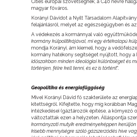
Cities európai szövetségnek, a C40 névre hallg
magyar főváros.
Korányi Dávidot a Nyílt Társadalom Alapítvány
felajánlásról, melyet az egészségügyben és az 
A védekezés a kormánnyal való együttműködést 
kormány külpolitikájával, mi egy értékalapú külpo
mondja Korányi, ám kiemeli, hogy a védőfelsze
kormány hatékony segítséget nyújtott, hogy a 
időszakban minden ideológiai különbséget és min
történjen, félre kell tenni, és ez is történt
”.
Geopolitika és energiafüggőség
Mivel Korányi Dávid fő szakterülete az energia
kitettségről. Kifejtette, hogy míg korábban Mag
intézkedései (gáztározók építése, a környező 
változtattak ezen a helyzeten. Álláspontja sze
kormányzati mutyik eredményeképpen kerüljön 
kisebb mennyiségre szóló gázszerződés híve vagyo