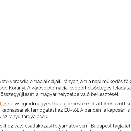
tő városdiplomáciai céljait, irányait, ám a napi működés fó
odó Korányi. A városdiplomáciai csoport elsődleges feladata 
k összegyűjtését, a magyar helyzetbe való beillesztését.
ties
), a visegrádi négyek főpolgármesterei által létrehozott
 is kaphassanak támogatást az EU-tól. A pandémia kapcsán i
 ezirányú tárgyalások.
ökhöz való csatlakozási folyamatok sem: Budapest tagja lett