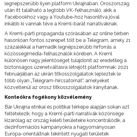
legnépszerűbb ilyen platform Ukrajnában, Oroszország
után itt található a legtöbb VK-felhasználó, akik a
Facebookhoz vagy a Youtube-hoz hasonlítva jóval
inkább ki vannak téve a Kreml-barát narratíváknak.
A Kreml-párti propaganda szórásában az online térben
hasonlóan fontos szerepet tölt be a Telegram, amely 21
százalékkal a harmadik legnépszerűbb hírforrás a
közösségimédia-felhasználók körében. A Kreml
különösen nagy jelentőséget tulajdonít az eredetileg a
biztonságos üzenetváltásra létrejött platformnak: 2021
februárjában az ukrán titkosszolgálatok lepleztek le
több olyan „Telegram-hírcsatornát”, amelyeket
közvetlenül az orosz titkosszolgálatok irányítanak.
Konteókra fogékony közvélemény
Bár Ukrajna etnikai és politikai térképe alapján sokan azt
feltételezik, hogy a Kreml-párti narratívák közönsége
kizárólag az ország keleti területeire koncentrálódik, a
dezinformációs kampányokra a hagyományosan
Európa-orientáltnak tekintett nyugati területek