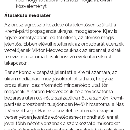
közvéleményt.
Átalakuló médiatér
Az orosz agresszió kezdete óta jelentősen szűkült a
Kreml-párti propaganda ukrajnai mozgástere, Kijev is
egyre komolyabban lép fel ellene, az elérése mégis
jelentős. Ebben elévülhetetlenek az oroszbarát ellenzék
vezetőjének, Viktor Medvedcsuknak az érdemei, akinek
televíziós csatornáit csak hosszú évek után sikerült
lekapcsolni.
Bár ez komoly csapást jelentett a Kreml számára, az
ukrán médiapiaci mozgásokból jól látható, hogy az
orosz állami dezinformáció mindenképp utat tör
magának. A három Medvedcsuk-féle tévécsatorna
bezárása után 0,5-ről 2 százalékra nőtt a szintén Kreml-
párti (és oroszbarát tulajdonban lévő) hírcsatorna, a Nas
TV nézettsége. Bár ez a közéleti csatornák ukrajnai
versenyében jelentős előrelépésnek mondható, ennél
jóval több nézőt vonzanak a szórakoztató műsorokat
sugárzó kereskedelmi csatornák, amelyek hírblokkjaiban