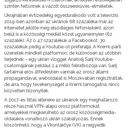
szintén feltűnnek a vázolt összeesküvés-elméletek.
Ukrajnában évtizedekig egyeduralkodó volt a televízió,
2019-ben azonban az ukránok 68 százaléka már az
internetet jelölte meg elsődleges hírforrásként, azon
belül is a közösségi médiát közel ugyanennyien (62
százalék). Az ő 47 százalékuk a Facebookot, 30
százalékuk pedig a Youtube-ot preferálja. A Kreml-párti
üzenetek mindkét platformon, de különösen az utóbbin
terjednek – egy ukrán vlogger, Anatolij Sarij Youtube-
csatornájának például 2,4 millió feliratkozója van. Sarij
tartalmai erős átfedésben vannak az orosz állami
propagandával, weboldalát is Moszkvában regisztrálták,
de arra, hogy tevékenységét a Kreml támogatná, nincs
közvetlen bizonyíték.
A 2017-es tiltás ellenére az ukránok egy meghatározó
része használ VPN-alapú orosz platformokat,
amelyekkel megkerülhető az orosz közösségimédia-
oldalakra vonatkozó ukrán szabályozás. Ennek
köszönhető, hogy a Vkontaktye (VK) a negyedik