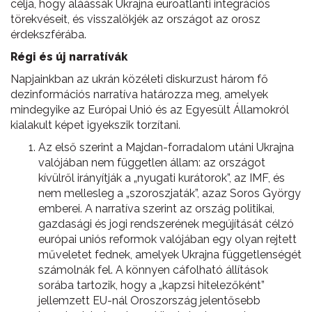
célja, hogy aláássák Ukrajna euroatlanti integrációs
törekvéseit, és visszalökjék az országot az orosz
érdekszférába.
Régi és új narratívák
Napjainkban az ukrán közéleti diskurzust három fő
dezinformációs narratíva határozza meg, amelyek
mindegyike az Európai Unió és az Egyesült Államokról
kialakult képet igyekszik torzítani.
Az első szerint a Majdan-forradalom utáni Ukrajna
valójában nem független állam: az országot
kívülről irányítják a „nyugati kurátorok”, az IMF, és
nem mellesleg a „szoroszjaták”, azaz Soros György
emberei. A narratíva szerint az ország politikai,
gazdasági és jogi rendszerének megújítását célzó
európai uniós reformok valójában egy olyan rejtett
műveletet fednek, amelyek Ukrajna függetlenségét
számolnák fel. A könnyen cáfolható állítások
sorába tartozik, hogy a „kapzsi hitelezőként”
jellemzett EU-nál Oroszország jelentősebb