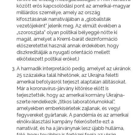
között erős kapcsolódási pont az amerikai-magyar
milliárdos személye, amely az ország
kifosztásának narratívájában a „globalisták
vezetőjeként” jelenik meg. Az elmúlt években a
„szoroszjata” olyan politikai bélyeggé nőtte ki
magát, amelyet a Kreml-barát dezinformáció
előszeretettel használ annak érdekében, hogy
diszkreditálják a nyugati orientáció mellett
elkötelezett politikai erőket.)
A harmadik interpretáció pedig, amelyet az ukránok
25 százaléka talál hihetőnek, az Ukrajna feletti
amerikai befolyásról terjeszt alaptalan állításokat.
Már a koronavírus-járvány kitörése előtt is
terjesztették, hogy az amerikai kormány Ukrajna-
szerte rendelkezik „titkos laboratóriumokkal”,
amelyekben emberkísérletek zajlanak, és vegyi
fegyvereket gyártanak. A pandémia és az amerikai
elnökválasztási kampány felerősítette ezt a
narratívát, és ha a járványnak lesz újabb hulláma,
félő, hogy továbbra is fertőzni fogja az ukrán