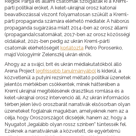
Régiók Pártja és állami csatornák szolgálták ki a Kreml-
párti politikai erőket. A kelet-ukrajnai orosz katonai
beavatkozással viszont folyamatosan szűkült a Kreml-
párti propaganda számára elérhető médiatér. A háborús
propaganda sugárzása miatt 2014-ben az orosz állami
(propaganda)csatornákat, 2017-ben az orosz közösségi
oldalakat, 2021-ben pedig az ukrán Kreml-párti
csatornák elérhetőségét
korlátozta
Petro Porosenko,
majd Vologyimir Zelenszkij ukrán elnök.
Ahogy az a svájci, brit és ukrán médiakutatókból álló
Arena Project
legfrissebb tanulmányából
is kiderül, a
közvetlenül a putyini rezsimet méltató politikai üzenetek
jelentős mértékben csökkentek, minek hátterében a
Kreml ukrajnai megítélésének drasztikus romlása és a
kelet-ukrajnai orosz intervenció áll. Az ukrán információs
térben jelen lévő oroszbarát narratívák elsősorban olyan
üzeneteket foglalnak magukban, amelyeknek nem az a
célja, hogy Oroszországot dicsérjék, hanem az, hogy a
Nyugatot „legalább olyan rossz színben” tüntessék fel.
Ezeknek a narratíváknak a közvetett, de egyértelmű