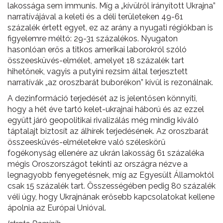
lakossága sem immunis. Míg a „kívülről irányított Ukrajna”
narratívájával a keleti és a déli területeken 49-61
százalék értett egyet, ez az arány a nyugati régiókban is
figyelemre méltó: 29-31 százalékos. Nyugaton
hasonlóan erős a titkos amerikai laborokról szóló
összeesküvés-elmélet, amelyet 18 százalék tart
hihetőnek, vagyis a putyini rezsim által terjesztett
narratívák „az oroszbarát buborékon” kívül is rezonálnak.
A dezinformáció terjedését az is jelentősen könnyíti,
hogy a hét éve tartó kelet-ukrajnai háború és az ezzel
együtt járó geopolitikai rivalizálás még mindig kiváló
táptalajt biztosít az álhírek terjedésének. Az oroszbarát
összeesküvés-elméletekre való széleskörű
fogékonyság ellenére az ukrán lakosság 61 százaléka
mégis Oroszországot tekinti az országra nézve a
legnagyobb fenyegetésnek, míg az Egyesült Államoktól
csak 15 százalék tart. Összességében pedig 80 százalék
véli úgy, hogy Ukrajnának erősebb kapcsolatokat kellene
ápolnia az Európai Unióval.