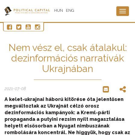
HUN
ENG
Togg
navig
Nem vész el, csak átalakul:
dezinformációs narratívák
Ukrajnában
2021-07-08
A kelet-ukrajnai háború kitörése óta jelentősen
megváltoztak az Ukrajnát célzó orosz
dezinformációs kampányok: a Kreml-párti
propaganda a putyini rezsim nyílt magasztalása
helyett elsősorban a Nyugat nimbuszának
rombolására koncentrál. Ne higgyük, hogy csak az