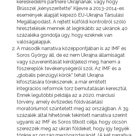
kereskedelmi partnere Ukrajnának, vagy hogy
Brüsszel „kényszerítette” Kijevre a 2013-2014-es
események alapját képező EU-Ukrajna Társulási
Megállapodást. A rejtett külföldi kontrollról szóló
híresztelések mennek át leginkább: az ukránok 40
százaléka gondolja úgy, hogy ezeknek van
valóságalapjuk.
A második narratíva középpontjában is az IMF és
Soros György áll, de ez nem Ukrajna államiságát
vagy szuverenitását kérdőjelezi meg, hanem a
főszereplők tevékenységéről szól. Az IMF és a
„globális pénzügyi körök” tehát Ukrajna
kifosztására törekszenek, a már említett
integrációs reformok torz bemutatásán keresztül.
Ennek legutóbbi példája az a 2020. márciusi
törvény, amely évtizedes földvásárlási
moratóriumot szüntetett meg az országban. A 39
százalék által hihetőnek tekintett narratíva szerint
ugyanis az IMF és Soros titkolt célja, hogy olcsón
szerezzék meg az ukrán földeket, hogy így tegyék
tönkre az ország mezőgazdaságát. (A két narratíva