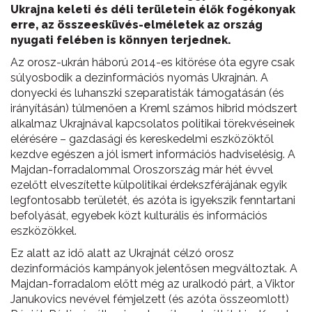
Ukrajna keleti és déli területein élők fogékonyak
erre, az összeesküvés-elméletek az ország
nyugati felében is könnyen terjednek.
Az orosz-ukrán háború 2014-es kitörése óta egyre csak
súlyosbodik a dezinformációs nyomás Ukrajnán. A
donyecki és luhanszki szeparatisták támogatásán (és
irányításán) túlmenően a Kreml számos hibrid módszert
alkalmaz Ukrajnával kapcsolatos politikai törekvéseinek
elérésére – gazdasági és kereskedelmi eszközöktől
kezdve egészen a jól ismert információs hadviselésig. A
Majdan-forradalommal Oroszország már hét évvel
ezelőtt elveszítette külpolitikai érdekszférájának egyik
legfontosabb területét, és azóta is igyekszik fenntartani
befolyását, egyebek közt kulturális és információs
eszközökkel.
Ez alatt az idő alatt az Ukrajnát célzó orosz
dezinformációs kampányok jelentősen megváltoztak. A
Majdan-forradalom előtt még az uralkodó párt, a Viktor
Janukovics nevével fémjelzett (és azóta összeomlott)