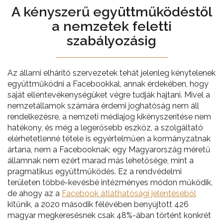
A kényszerű együttműködéstől
a nemzetek feletti
szabályozásig
Az állami elhárító szervezetek tehát jelenleg kénytelenek
együttműködni a Facebookkal, annak érdekében, hogy
saját ellentevékenységüket végre tudják hajtani. Mivel a
nemzetállamok számára érdemi joghatóság nem áll
rendelkezésre, a nemzeti médiajog kikényszerítése nem
hatékony, és még a legerősebb eszköz, a szolgáltató
elérhetetlenné tétele is egyértelműen a kormányzatnak
ártana, nem a Facebooknak; egy Magyarország méretű
államnak nem ezért marad más lehetősége, mint a
pragmatikus együttműködés. Ez a rendvédelmi
területen többé-kevésbé intézményes módon működik,
de ahogy az a
Facebook átláthatósági jelentéséből
kitűnik, a 2020 második félévében benyújtott 426
magyar megkeresésnek csak 48%-ában történt konkrét