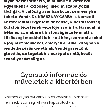
olyan dezinformáció, mint amire hivatkozva
egyébként a közösségi médiát szabályozni
kívánják. A valóság azonban közel sem ennyire
fekete-fehér. Dr. KRASZNAY CSABA, a Nemzeti
Közszolgálati Egyetem docense, Kiberbiztonsági
Kutatóintézetének vezetője szerint a társadalmi
béke és az emberek biztonságérzete miatt a
közösségi médiától is ki kell kényszeríteni azokat
a jogintézményeket, amelyek a fizikai világban a
rendelkezésünkre állnak. Vendégszerzőnk
globális, de legalábbis európai szintű, közös
szabályozást sürget.
Gyorsuló információs
műveletek a kibertérben
Számos olyan nyilvánvaló és kevésbé közismert
nemzetbiztonsági kihívás kapcsolódik a