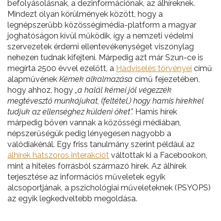
befolyásolásnak, a dezinformációnak, az álhíreknek.
Mindezt olyan körülmények között, hogy a
legnépszerűbb közösségimédia-platform a magyar
joghatóságon kívül működik, így a nemzeti védelmi
szervezetek érdemi ellentevékenységet viszonylag
nehezen tudnak kifejteni. Márpedig azt már Szun-ce is
megírta 2500 évvel ezelőtt, a
Hadviselés törvényei
című
alapművének
Kémek alkalmazása
című fejezetében,
hogy ahhoz, hogy
„a halál kémei jól végezzék
megtévesztő munkájukat, (feltétel,) hogy hamis hírekkel
tudjuk az ellenséghez küldeni őket”.
Hamis hírek
márpedig bőven vannak a közösségi médiában,
népszerűségük pedig lényegesen nagyobb a
valódiakénál. Egy friss tanulmány szerint például az
álhírek hatszoros interakciót
váltottak ki a Facebookon,
mint a hiteles forrásból származó hírek. Az álhírek
terjesztése az információs műveletek egyik
alcsoportjának, a pszichológiai műveleteknek (PSYOPS)
az egyik legkedveltebb megoldása.