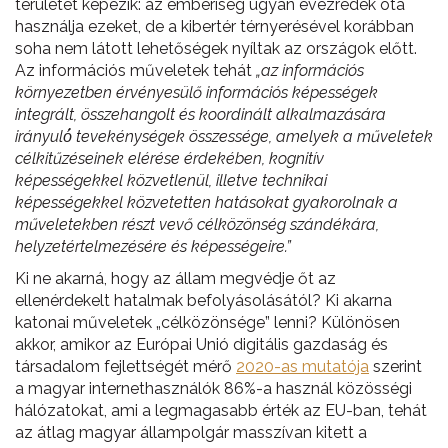
területét képezik: az emberiség ugyan évezredek óta
használja ezeket, de a kibertér térnyerésével korábban
soha nem látott lehetőségek nyíltak az országok előtt.
Az információs műveletek tehát
„az információs
környezetben érvényesülő információs képességek
integrált, összehangolt és koordinált alkalmazására
irányuló́ tevekénységek összessége, amelyek a műveletek
célkitűzéseinek elérése érdekében, kognitív
képességekkel közvetlenül, illetve technikai
képességekkel közvetetten hatásokat gyakorolnak a
műveletekben részt vevő célközönség szándékára,
helyzetértelmezésére és képességeire.”
Ki ne akarná, hogy az állam megvédje őt az
ellenérdekelt hatalmak befolyásolásától? Ki akarna
katonai műveletek „célközönsége” lenni? Különösen
akkor, amikor az Európai Unió digitális gazdaság és
társadalom fejlettségét mérő
2020-as mutatója
szerint
a magyar internethasználók 86%-a használ közösségi
hálózatokat, ami a legmagasabb érték az EU-ban, tehát
az átlag magyar állampolgár masszívan kitett a