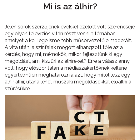
Mi is az álhír?
Jelen sorok szerzőjének évekkel ezelőtt volt szerencséje
egy olyan televíziós vitán részt venni a témában,
amelyet a kor legelismertebb műsorvezetője moderált.
A vita után, a színfalak mögött elhangzott tőle az a
kérdés, hogy mi, mérnökök, mikor fejlesztünk ki egy
megoldást, ami kiszűri az álhíreket? Erre a válasz annyi
volt, hogy először talán a médiaszakértőknek kellene
egyértelműen meghatároznia azt, hogy mitől lesz egy
álhír álhír, utána lehet műszaki megoldásokkal előállni a
szűrésükre.