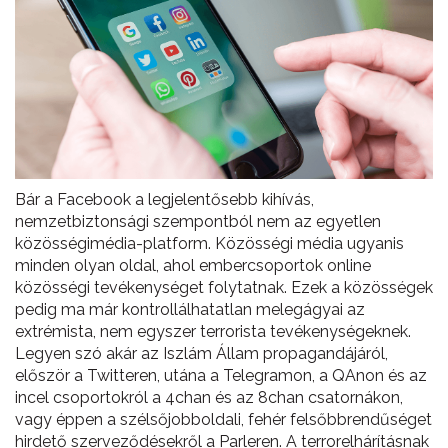
Bár a Facebook a legjelentősebb kihívás,
nemzetbiztonsági szempontból nem az egyetlen
közösségimédia-platform. Közösségi média ugyanis
minden olyan oldal, ahol embercsoportok online
közösségi tevékenységet folytatnak. Ezek a közösségek
pedig ma már kontrollálhatatlan melegágyai az
extrémista, nem egyszer terrorista tevékenységeknek.
Legyen szó akár az Iszlám Állam propagandájáról,
először a Twitteren, utána a Telegramon, a QAnon és az
incel csoportokról a 4chan és az 8chan csatornákon,
vagy éppen a szélsőjobboldali, fehér felsőbbrendűséget
hirdető szerveződésekről a Parleren. A terrorelhárításnak