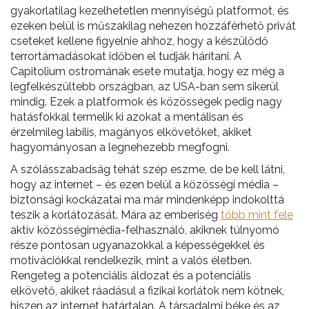
gyakorlatilag kezelhetetlen mennyiségű platformot, és
ezeken belül is műszakilag nehezen hozzáférhető privát
cseteket kellene figyelnie ahhoz, hogy a készülődő
terrortámadásokat időben el tudják hárítani. A
Capitolium ostromának esete mutatja, hogy ez még a
legfelkészültebb országban, az USA-ban sem sikerül
mindig. Ezek a platformok és közösségek pedig nagy
hatásfokkal termelik ki azokat a mentálisan és
érzelmileg labilis, magányos elkövetőket, akiket
hagyományosan a legnehezebb megfogni.
A szólásszabadság tehát szép eszme, de be kell látni,
hogy az internet – és ezen belül a közösségi média –
biztonsági kockázatai ma már mindenképp indokolttá
teszik a korlátozását. Mára az emberiség
több mint fele
aktív közösségimédia-felhasználó, akiknek túlnyomó
része pontosan ugyanazokkal a képességekkel és
motivációkkal rendelkezik, mint a valós életben.
Rengeteg a potenciális áldozat és a potenciális
elkövető, akiket ráadásul a fizikai korlátok nem kötnek,
hiszen az internet határtalan. A társadalmi béke és az