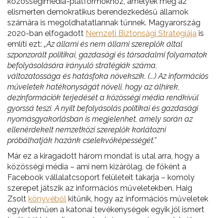
közösségimédia-platformokhoz, amelyek még az
elismerten demokratikus berendezkedésű államok
számára is megoldhatatlannak tűnnek. Magyarország
2020-ban elfogadott
Nemzeti Biztonsági Stratégiája
is
említi ezt:
„Az állami és nem állami szereplők által
szponzorált politikai, gazdasági és társadalmi folyamatok
befolyásolására irányuló stratégiák száma,
változatossága és hatásfoka növekszik. (...) Az információs
műveletek hatékonyságát növeli, hogy az álhírek,
dezinformációk terjedését a közösségi média rendkívül
gyorssá teszi. A nyílt befolyásolás politikai és gazdasági
nyomásgyakorlásban is megjelenhet, amely során az
ellenérdekelt nemzetközi szereplők korlátozni
próbálhatják hazánk cselekvőképességét.”
Már ez a kiragadott három mondat is utal arra, hogy a
közösségi média – ami nem kizárólag, de főként a
Facebook vállalatcsoport felületeit takarja – komoly
szerepet játszik az információs műveletekben. Haig
Zsolt
könyvéből
kitűnik, hogy az információs műveletek
egyértelműen a katonai tevékenységek egyik jól ismert