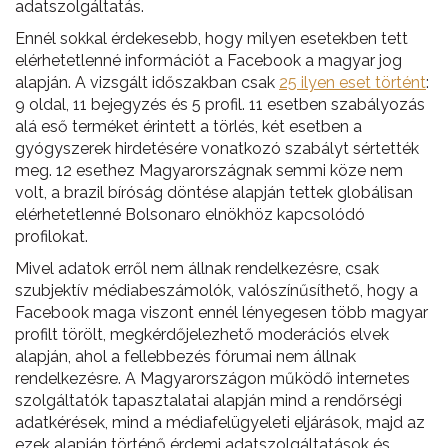
adatszolgáltatás.
Ennél sokkal érdekesebb, hogy milyen esetekben tett
elérhetetlenné információt a Facebook a magyar jog
alapján. A vizsgált időszakban csak
25 ilyen eset történt
:
9 oldal, 11 bejegyzés és 5 profil. 11 esetben szabályozás
alá eső terméket érintett a törlés, két esetben a
gyógyszerek hirdetésére vonatkozó szabályt sértették
meg. 12 esethez Magyarországnak semmi köze nem
volt, a brazil bíróság döntése alapján tettek globálisan
elérhetetlenné Bolsonaro elnökhöz kapcsolódó
profilokat.
Mivel adatok erről nem állnak rendelkezésre, csak
szubjektív médiabeszámolók, valószínűsíthető, hogy a
Facebook maga viszont ennél lényegesen több magyar
profilt törölt, megkérdőjelezhető moderációs elvek
alapján, ahol a fellebbezés fórumai nem állnak
rendelkezésre. A Magyarországon működő internetes
szolgáltatók tapasztalatai alapján mind a rendőrségi
adatkérések, mind a médiafelügyeleti eljárások, majd az
ezek alapján történő érdemi adatszolgáltatások és