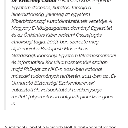
Dr. Krasznay Csaba
a Nemzeti Közszolgálati
Egyetem docense, kutatási témája a
kiberbiztonság, jelenleg az egyetem
Kiberbiztonsági Kutatóintézetének vezetője. A
Magyary E-közigazgatástudományi Egyesület
és az Önkéntes Kibervédelmi Összefogás
elnökségi tagja. 2003-ban szerezte meg
diplomáját a Budapesti Műszaki és
Gazdaságtudományi Egyetem Villamosmérnöki
és Informatikai Kar villamosmérnöki szakán,
majd PhD-ját az NKE-n 2012-ben katonai
műszaki tudományok területén. 2011-ben az „Év
Útmutató Biztonsági Szakemberének"
választották. Felsőoktatási tevékenysége
mellett folyamatosan dolgozik piaci közegben
is.
A Political Capital a Heinrich Böll Alapítvánnyal közös