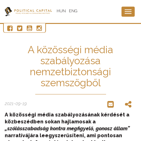
HUN
ENG
Togg
navig
A közösségi média
szabályozása
nemzetbiztonsági
szemszögből
2021-09-19
A közösségi média szabályozásának kérdését a
közbeszédben sokan hajlamosak a
„szólásszabadság kontra megfigyelő, gonosz állam”
narratívájára leegyszerűsíteni, ami pontosan