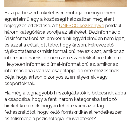
Ez a párbeszéd tökéletesen mutatja, mennyire nem
egyértelmű egy a közösségi hálózatban megjelent
bejegyzés értékelése. Az
UNESCO kézikönyve
például
három kategóriába sorolja az álhíreket. Dezinformáció
(disinformation) az, amikor a hír egyértelműen nem igaz,
és azzal a céllal jött létre, hogy ártson. Félrevezető
tájékoztatásnak (misinformation) nevezik azt, amikor az
információ hamis, de nem ártó szándékkal hozták létre.
Helytelen információ (mal-information) az, amikor az
információnak van valóságalapja, de értelmezésének
célja, hogy ártson bizonyos személyeknek vagy
csoportoknak.
Ha még a legnagyobb hírszolgáltatók is beleesnek abba
a csapdába, hogy a fenti három kategóriába tartozó
híreket közölnek, hogyan lehet elvárni az átlag
felhasználótól, hogy kellő forráskritikával rendelkezzen,
és felismerje a pszichológiai műveleteket?