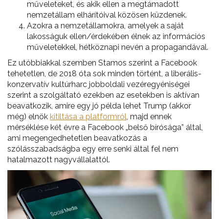
műveleteket, és akik ellen a megtámadott
nemzetállam elhárítóival közösen küzdenek.
Azokra a nemzetállamokra, amelyek a saját
lakosságuk ellen/érdekében élnek az információs
műveletekkel, hétköznapi nevén a propagandával.
Ez utóbbiakkal szemben Stamos szerint a Facebook
tehetetlen, de 2018 óta sok minden történt, a liberális-
konzervatív kultúrharc jobboldali vezéregyéniségei
szerint a szolgáltató ezekben az esetekben is aktívan
beavatkozik, amire egy jó példa lehet Trump (akkor
még) elnök
kitiltása a platformról
, majd ennek
mérséklése két évre a Facebook „belső bírósága” által,
ami megengedhetetlen beavatkozás a
szólásszabadságba egy erre senki által fel nem
hatalmazott nagyvállalattól.