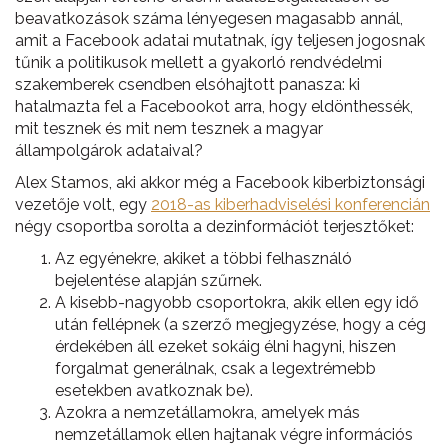
beavatkozások száma lényegesen magasabb annál,
amit a Facebook adatai mutatnak, így teljesen jogosnak
tűnik a politikusok mellett a gyakorló rendvédelmi
szakemberek csendben elsóhajtott panasza: ki
hatalmazta fel a Facebookot arra, hogy eldönthessék,
mit tesznek és mit nem tesznek a magyar
állampolgárok adataival?
Alex Stamos, aki akkor még a Facebook kiberbiztonsági
vezetője volt, egy
2018-as kiberhadviselési konferencián
négy csoportba sorolta a dezinformációt terjesztőket:
Az egyénekre, akiket a többi felhasználó
bejelentése alapján szűrnek.
A kisebb-nagyobb csoportokra, akik ellen egy idő
után fellépnek (a szerző megjegyzése, hogy a cég
érdekében áll ezeket sokáig élni hagyni, hiszen
forgalmat generálnak, csak a legextrémebb
esetekben avatkoznak be).
Azokra a nemzetállamokra, amelyek más
nemzetállamok ellen hajtanak végre információs