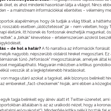
ják őket, és ahol mindenki hasonlóan látja a világot. Nincs 
– a mainstream információkkal ellentétes – vélemény megfér
portok alapélménye, hogy ők tudják a világ titkait, a háttérh
l, rosszabb esetben „üldöztetéssel” jár – nem véletlen, hogy
api életünk, itt hősnek és fontosnak érezhetjük magunkat, ös
redtek”, a „birkák” kinevetése – értelemszerűen azokról beszé
 ügyködését.
ás – de hol a határ?
A fő narratíva az információk forrásá
melyik nagyobb, népszerűbb oldalról híreket megosztani. Ez 
oblémásnak tűnő „hírforrások” megosztásának, amelyek által 
el megállapítható. Magyarán miközben a kritikus gondolko
 nélkül vesszük át a legképtelenebb híradásokat.
 von maga után) azokat a tagokat, akik bizonyos belinkelt hí
 az embereket „fact-checkernek” hívják, ami ebben a közegbe
egyik tagja belinkelt egy álnév alatt írt Twitter-üzenetet, am
oportokban általában is az az uralkodó nézet, hogy a koronav
hatalmi erőgyakorlat”). Mindenféle kritika nélkül hozták fel 