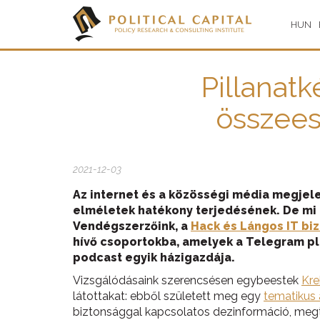
HUN
Pillanat
összees
2021-12-03
Az internet és a közösségi média megjele
elméletek hatékony terjedésének. De mi 
Vendégszerzőink, a
Hack és Lángos IT bi
hívő csoportokba, amelyek a Telegram pl
podcast egyik házigazdája.
Vizsgálódásaink szerencsésen egybeestek
Kre
látottakat: ebből született meg egy
tematikus 
biztonsággal kapcsolatos dezinformáció, megté