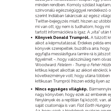
minden rendben. Komoly szidást kaptam, 
színvonalú egészségüggyel rendelkező ors
szerint Indiában (akárcsak az egész vilá
Twitter-bejegyzés miatt, hiszen az utóbb
mi van ott, így nem is tudhatom, hogy mi 
tartott információkra is igaz. A „vita” ut
Könyvek Donald Trumpról.
A túlzott k
alkot a képmutatással. Érdekes példa err
könyvek szerepeltek, buzdítva arra, hogy 
egyfajta messiásfigura (amire rá is játszo
figyelmét –, hogy valószínűleg nem olvas
Woodward:
Félelem - Trump a Fehér Ház
kritikus képet alkottak az akkori elnökr
következménye volt, hogy utána többen rám
kritikusan Trumpról (hiszen eddig ilyen 
Nincs egységes világkép.
Bármennyire
nagy könyvben, hogy ezek az emberek egye
fénylények és a reptilián faj között, van,
saját csatornája is van:
Flat Earth Hungary
Az, hogy ezek a hiedelmek gyakran egymá