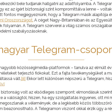
elkezők) bele tudjanak hallgatni az adatfolyamba. A Telegram 
y ez az ígért biztonsági szint kompromittálva lenne – voltak k
nitt fontos megjegyeznünk, hogy a Telegram másik alapítója é
ni Oroszországot.
A céget Nagy-Britanniában és az Egyesült 
ek folyamán. A Telegram szerverei a világ számos országába
édelmi szabályozásoknak.
magyar Telegram-csopor
legnagyobb közösségimédia-platformok – tanulva az elmúlt 
eteket terjesztő fiókokat. Ezt a fajta tevékenységüket a mai
itássá vált.
[iii]
Ekkor lett különösen népszerű a Telegram, his
[iv]
 biztonság volt az elsődleges szempont: elmondásuk szerint „
ssze a valóságtól, hiszen, ha egy szolgáltatás ingyenes, ott m
 már megoszlanak a vélemények, de a legkisebb közös többszörö
m beazonosítható. A Telegramon viszont okkal érzik úgy a rész