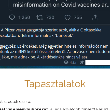
Tapasztalatok
at szedtük össze:
saját véleménybuborékát.
A legalapvetőbb tapasztalás az a t