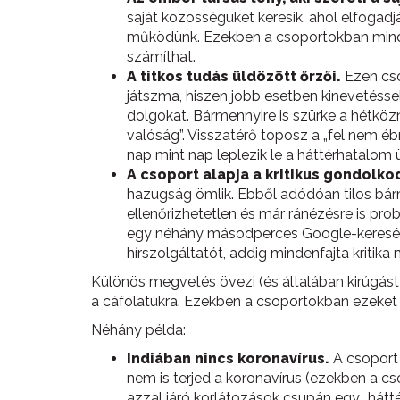
saját közösségüket keresik, ahol elfogad
működünk. Ezekben a csoportokban minden 
számíthat.
A titkos tudás üldözött őrzői.
Ezen cso
játszma, hiszen jobb esetben kinevetésse
dolgokat. Bármennyire is szürke a hétközn
valóság”. Visszatérő toposz a „fel nem éb
nap mint nap leplezik le a háttérhatalom
A csoport alapja a kritikus gondolkod
hazugság ömlik. Ebből adódóan tilos bár
ellenőrizhetetlen és már ránézésre is pr
egy néhány másodperces Google-kereséss
hírszolgáltatót, addig mindenfajta kritika
Különös megvetés övezi (és általában kirúgást
a cáfolatukra. Ezekben a csoportokban ezeket
Néhány példa:
Indiában nincs koronavírus.
A csoport 
nem is terjed a koronavírus (ezekben a cs
azzal járó korlátozások csupán egy „háttér