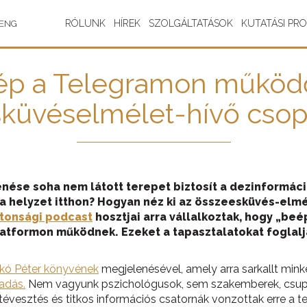
RÓLUNK
HÍREK
SZOLGÁLTATÁSOK
KUTATÁSI PR
ENG
kép a Telegramon műkö
küvéselmélet-hívő csop
nése soha nem látott terepet biztosít a dezinformáci
a helyzet itthon? Hogyan néz ki az összeesküvés-elm
ztonsági podcast
hosztjai arra vállalkoztak, hogy „b
atformon működnek. Ezeket a tapasztalatokat foglalj
kó Péter könyvének
megjelenésével, amely arra sarkallt mink
adás.
Nem vagyunk pszichológusok, sem szakemberek, csupán 
vesztés és titkos információs csatornák vonzottak erre a ter