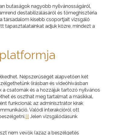
tlan butaságok nagyobb nyilvánosságáról,
amrend destabilizálásáról és tömeghisztéria
a társadalom kisebb csoportjait vizsgáló
t tapasztalatainkat adjuk közre, mindezt a
platformja
élkedhet. Népszerűségét alapvetően két
zélgethetünk (írásban és videóhívásban
 a csatornák és a hozzájuk tartozó nyilvános
thet és oszthat meg tartalmat a másikkal.
t funkcionál: az adminisztrátor kirak
unikáció. Valódi interakcióról ott
beszélgetni.
[i]
Jelen vizsgálódásunk
 részt nem vevők (azaz a beszélgetés