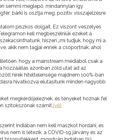
ebben semmi meglepő, mindannyian így
; bárki is osztja meg, pozitív visszajelzésre
atalom piszkos dolgait. Ez viszont veszélyes
 Telegramon kell megbeszélniük ezeket a
szekacsinthatunk, hiszen „mi tudjuk, hogy mi a
lve, akik nem tagjai ennek a csoportnak, ahol
t illetően, hogy a mainstream médiából csak a
a hozzáállás azonban zöld utat ad az
közölt hírek hiteltelensége majdnem 100%-ban
dásra hivatkozva elutasítunk minden nagyobb
reket megkérdőjeleznek, és tényeket hoznak fel
n szitokszónak számít.
[viii]
i szerint Indiában nem kell maszkot hordani, és
írus nem is létezik, a COVID-19 járvány és az
ezt bizonyítékként, mondván Indiában (is)