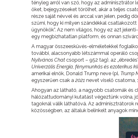
tényleg arról van szó, hogy az adminisztrátor l
őket, bejegyzéseket törölhet, akár a teljes c
része saját névvel és arccal van jelen, pedig d
szűrni, hogy ki milyen szándékkal csatlakozott
ügynökök”. Az nem világos, hogy ez azt jelenti
egy megbízhatatlan platform, és onnan szivár
A magyar összeesküvés-elméletekkel foglalkoz
további, alacsonyabb létszámmal operáló csop
Nyilvános Chat
csoport – 952 tag), az „ébredés”
Univerzális Energia, fénymunkás és ezoterikus k
amerikai elnök, Donald Trump neve (pl.
Trump 
egyszerűen csak a
2021
nevet viselő csatorna,
Ahogyan az látható, a nagyobb csatornák és c
hálózattudományi kutatást végeztünk volna, jó
tagoknál válik láthatóvá. Az adminisztrátorok re
közösségben, az általuk belinkelt anyagok mi