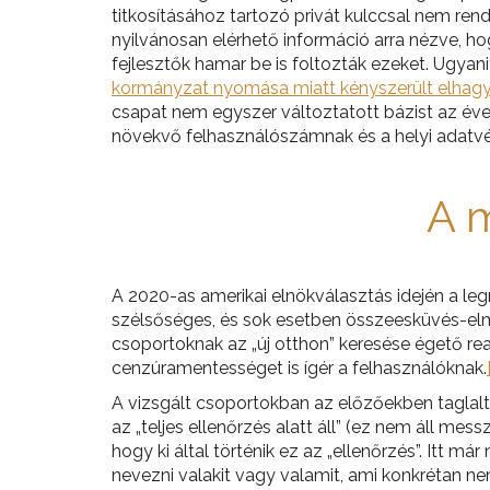
titkosításához tartozó privát kulccsal nem rend
nyilvánosan elérhető információ arra nézve, hog
fejlesztők hamar be is foltozták ezeket. Ugya
kormányzat nyomása miatt kényszerült elhagy
csapat nem egyszer változtatott bázist az év
növekvő felhasználószámnak és a helyi adatv
A 
A 2020-as amerikai elnökválasztás idején a 
szélsőséges, és sok esetben összeesküvés-elmél
csoportoknak az „új otthon” keresése égető real
cenzúramentességet is ígér a felhasználóknak.
A vizsgált csoportokban az előzőekben taglalt
az „teljes ellenőrzés alatt áll” (ez nem áll me
hogy ki által történik ez az „ellenőrzés”. Itt
nevezni valakit vagy valamit, ami konkrétan ne