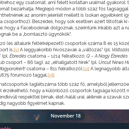
étrehoz egy csatornát, ami felett korlátlan uralmat gyakorol: 
satornát bezárhatja. Meglepő módon a több száz fős tagságga
önthetnének az anonim jelenlét mellett is (sokan egyébként íg
 a csoporthoz). Beszédes, hogy sok esetben azért tiltottak k
-e, hogy a Facebooknak dolgoznak, szerintünk inkább azt a na
ognak be a „bomlasztó ügynökök”.
ó (és általunk feltérképezett) csoportok száma 8 és 15 közé
ort is.
[v]
A leggyakoribb hívószavak a „változás” (pl.
Változás
 (pl.
Ébredés
csatorna – 1214 feliratkozó;
Q – A Nagy Ébredés
lub
csoport – 86 tag), az „elhallgatott hírek” (pl.
Uncut News H
Magyarokért!
csatorna – 811 feliratkozó).
[vi]
A legnagyobb által
 1875 fórumozó taggal.
[vii]
hatcsoportok taglétszáma több száz fő, amelyből jellemzőe
l érzékelhető, hogy a különböző csoportok tagsága között n
ndkívüli respekttel bírnak, élet-halál urai, akiknek a szavuk 
ndig nagyobb figyelmet kapnak.