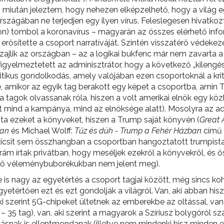
miután jeleztem, hogy nehezen elképzelhető, hogy a világ eg
zágában ne terjedjen egy ilyen vírus. Feleslegesen hivatko
gon) tombol a koronavírus – magyarán az összes elérhető inf
i erősítette a csoport narratíváját. Szintén visszatérő véde
zajlik az országban – az a logikai bukfenc már nem zavarta a
án figyelmeztetett az adminisztrátor, hogy a következő „kileng
ritikus gondolkodás, amely valójában ezen csoportoknál a kr
e, amikor az egyik tag berakott egy képet a csoportba, amin
a tagok olvassanak róla, hiszen a volt amerikai elnök egy kö
tt mind a kampánya, mind az elnöksége alatt). Mosolyra az ado
ta ezeket a könyveket, hiszen a Trump saját könyvén (
Great 
ban
és Michael Wolff:
Tűz és düh - Trump a Fehér Házban
című 
ől, kicsit sem összhangban a csoportban hangoztatott trumpis
 írtak privátban, hogy meséljek ezekről a könyvekről, és őszi
az ő véleménybuborékukban nem jelent meg).
 is nagy az egyetértés a csoport tagjai között, még sincs ko
tértően ezt és ezt gondolják a világról. Van, aki abban hisz
 aki szerint 5G-chipeket ültetnek az emberekbe az oltással, va
– 35 tag), van, aki szerint a magyarok a Szíriusz bolygóról sz
snak is ellentmondanak (illetve nem mindenki hisz minden e