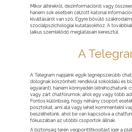
Mikor álhírekről, dezinformációról vagy össze
hanem sok esetben célzott katonai információs
kiváltásáról van szó. Egyre bővülő szakirodal
szociálpszichológiai kutatásokhoz. A továbbia
laikus szemlélődő meglátásain keresztül.
A Telegra
A Telegram napjaink egyik legnépszerűbb chat
dolognak köszönheti: rendkívül sokoldalú és 
egyaránt), hanem könnyedén létrehozhatunk cso
vagy zárt chatfórumok, ahol egy vagy több adm
Fontos különbség, hogy néhány csoport esetébe
posztokat, ami alá vagy lehet kommentelni va
beszélhetünk, ahol be van kapcsolva a chatfunk
fókuszában az utóbbi csoportok állnak.
A biztonság terén végponttitkosítást ígér a pl