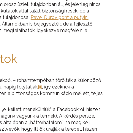
orosz üzleti tulajdonban áll, és jelenleg nincs
utatók által talált biztonsági rések, de a
s tulajdonosa,
Pavel Durov pont a putyini
Államokban is bejegyezték, de a fejlesztői
n megtalálhatók, igyekezve megfelelni a
tok
évekből – rohamtempóban törölték a különböző
 napig folytatják
[ii]
, így ezeknek a
zen a biztonságos kommunikáció mellett, teljes
el kellett menekülniük” a Facebookról, hiszen
i magunk vagyunk a termék). A kérdés persze,
s általában a „háttérhatalom”, ha meg kell
tvevők, hogy itt ők uralják a terepet, hiszen