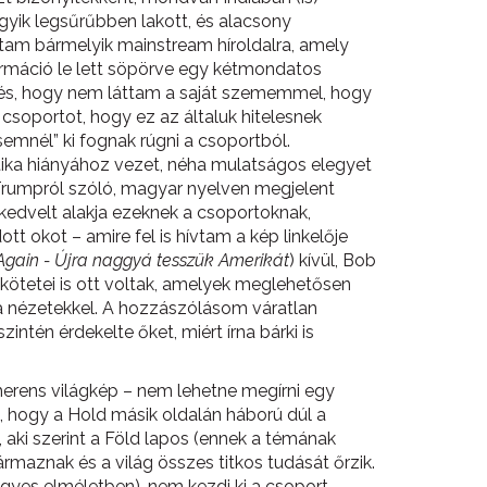
yik legsűrűbben lakott, és alacsony
ztam bármelyik mainstream híroldalra, amely
ormáció le lett söpörve egy kétmondatos
kezés, hogy nem láttam a saját szememmel, hogy
 csoportot, hogy ez az általuk hitelesnek
ésemnél” ki fognak rúgni a csoportból.
itika hiányához vezet, néha mulatságos elegyet
 Trumpról szóló, magyar nyelven megjelent
zkedvelt alakja ezeknek a csoportoknak,
tt okot – amire fel is hívtam a kép linkelője
Again - Újra naggyá tesszük Amerikát
) kívül, Bob
kötetei is ott voltak, amelyek meglehetősen
ta nézetekkel. A hozzászólásom váratlan
ntén érdekelte őket, miért írna bárki is
herens világkép – nem lehetne megírni egy
, hogy a Hold másik oldalán háború dúl a
n, aki szerint a Föld lapos (ennek a témának
ármaznak és a világ összes titkos tudását őrzik.
gyes elméletben), nem kezdi ki a csoport