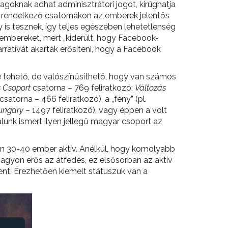
tagoknak adhat adminisztrátori jogot, kirúghatja
l rendelkező csatornákon az emberek jelentős
y is tesznek, így teljes egészében lehetetlenség
i embereket, mert „kiderült, hogy Facebook-
rratívát akarták erősíteni, hogy a Facebook
 tehető, de valószínűsíthető, hogy van számos
 Csoport
csatorna – 769 feliratkozó;
Változás
csatorna – 466 feliratkozó), a „fény” (pl.
ungary
– 1497 feliratkozó), vagy éppen a volt
unk ismert ilyen jellegű magyar csoport az
n 30-40 ember aktív. Anélkül, hogy komolyabb
agyon erős az átfedés, ez elsősorban az aktív
szent. Érezhetően kiemelt státuszuk van a