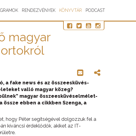
OGRAMOK
RENDEZVÉNYEK
KÖNYVTÁR
PODCAST
dő magyar
ortokról
ó, a fake news és az összeesküvés-
életeket valló magyar közeg?
eépülnek” magyar összeesküvéselmélet-
a össze ebben a cikkben Szenga, a
et, hogy Péter segítségével dolgozzuk fel a
kíváncsi érdeklődők, akiket az IT-
ületre.