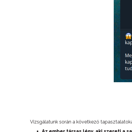
Vizsgálatunk során a következő tapasztalatok
Az ember társas lény, aki szereti a 