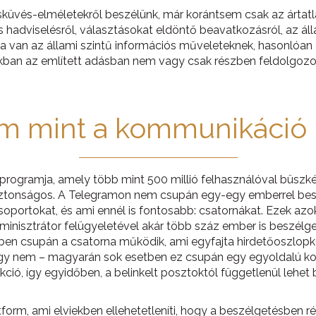
esküvés-elméletekről beszélünk, már korántsem csak az árta
 hadviselésről, választásokat eldöntő beavatkozásról, az áll
ma van az állami szintű információs műveleteknek, hasonlóan 
kban az említett adásban nem vagy csak részben feldolgozot
m mint a kommunikáció 
programja, amely több mint 500 millió felhasználóval büszk
biztonságos. A Telegramon nem csupán egy-egy emberrel bes
portokat, és ami ennél is fontosabb: csatornákat. Ezek azok
inisztrátor felügyeletével akár több száz ember is beszélge
n csupán a csatorna működik, ami egyfajta hirdetőoszlopkén
gy nem – magyarán sok esetben ez csupán egy egyoldalú komm
ció, így egyidőben, a belinkelt posztoktól függetlenül lehet 
atform, ami elviekben ellehetetleníti, hogy a beszélgetésben