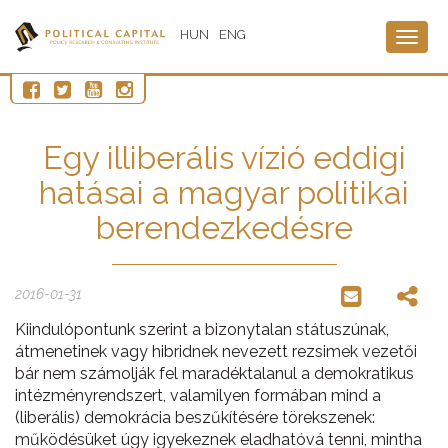
HUN
ENG
Togg
navig
Egy illiberális vízió eddigi
hatásai a magyar politikai
berendezkedésre
2016-01-31
Kiindulópontunk szerint a bizonytalan státuszúnak,
átmenetinek vagy hibridnek nevezett rezsimek vezetői
bár nem számolják fel maradéktalanul a demokratikus
intézményrendszert, valamilyen formában mind a
(liberális) demokrácia beszűkítésére törekszenek:
működésüket úgy igyekeznek eladhatóvá tenni, mintha