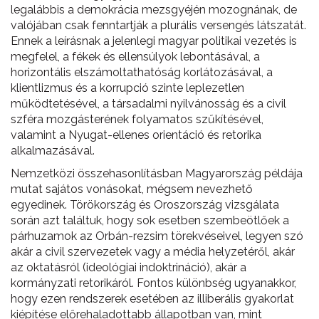
legalábbis a demokrácia mezsgyéjén mozognának, de
valójában csak fenntartják a plurális versengés látszatát.
Ennek a leírásnak a jelenlegi magyar politikai vezetés is
megfelel, a fékek és ellensúlyok lebontásával, a
horizontális elszámoltathatóság korlátozásával, a
klientlizmus és a korrupció szinte leplezetlen
működtetésével, a társadalmi nyilvánosság és a civil
szféra mozgásterének folyamatos szűkítésével,
valamint a Nyugat-ellenes orientáció és retorika
alkalmazásával.
Nemzetközi összehasonlításban Magyarország példája
mutat sajátos vonásokat, mégsem nevezhető
egyedinek. Törökország és Oroszország vizsgálata
során azt találtuk, hogy sok esetben szembeötlőek a
párhuzamok az Orbán-rezsim törekvéseivel, legyen szó
akár a civil szervezetek vagy a média helyzetéről, akár
az oktatásról (ideológiai indoktrináció), akár a
kormányzati retorikáról. Fontos különbség ugyanakkor,
hogy ezen rendszerek esetében az illiberális gyakorlat
kiépítése előrehaladottabb állapotban van, mint