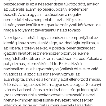
beszédében is ez a nézetrendszer tükröződött, amikor
az „illiberális állam” építéséről pozitív értelemben
beszélt. Azóta ugyan – elsősorban a negatív
nemzetközi visszhang miatt – ezt a kifejezést
látványosan kerülik a magyar kormányzati körökben, de
maga a folyamat zavartalanul halad tovább.
Nem igaz az tehát, hogy a rendszer szempontjából az
ideológiának nincs jelentősége, az ideológia legitimálja
az illiberális törekvéseket. A politikai berendezkedést
igazolni hivatott eszmerendszer bizonyos elemei
megfeleltethetők annak, amit korábban Fareed Zakaria a
putyinizmus jellemzőiként írt le. Ezek a kizáró
nacionalizmus, a hagyományos (vallási) értékekre való
hivatkozás, a szociális konzervativizmus, az
államkapitalizmus és a kormány által ellenőrzött média.
A témával foglalkozó két magyar szociológus, Szelényi
Iván és Ladányi János a mindezt összefogó ideológiát
„posztkommunista neokonzervativizmusnak” nevezi,
melynek minden illiberálisnak nevezett rendszerben
jellemzője, hogy egyfajta urbánus-vidéki társadalmi