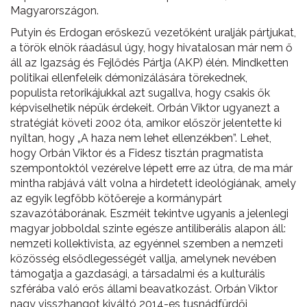
Magyarországon.
Putyin és Erdogan erőskezű vezetőként uralják pártjukat,
a török elnök ráadásul úgy, hogy hivatalosan már nem ő
áll az Igazság és Fejlődés Pártja (AKP) élén. Mindketten
politikai ellenfeleik démonizálására törekednek,
populista retorikájukkal azt sugallva, hogy csakis ők
képviselhetik népük érdekeit. Orbán Viktor ugyanezt a
stratégiát követi 2002 óta, amikor először jelentette ki
nyíltan, hogy „A haza nem lehet ellenzékben”. Lehet,
hogy Orbán Viktor és a Fidesz tisztán pragmatista
szempontoktól vezérelve lépett erre az útra, de ma már
mintha rabjává vált volna a hirdetett ideológiának, amely
az egyik legfőbb kötőereje a kormánypárt
szavazótáborának. Eszméit tekintve ugyanis a jelenlegi
magyar jobboldal szinte egésze antiliberális alapon áll:
nemzeti kollektivista, az egyénnel szemben a nemzeti
közösség elsődlegességét vallja, amelynek nevében
támogatja a gazdasági, a társadalmi és a kulturális
szférába való erős állami beavatkozást. Orbán Viktor
nagy visszhangot kiváltó 2014-es tusnádfürdői