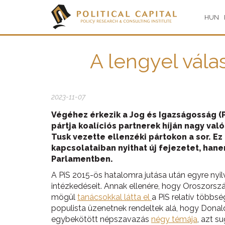
HUN
A lengyel vála
2023-11-07
Végéhez érkezik a Jog és Igazságosság (
pártja koalíciós partnerek híján nagy va
Tusk vezette ellenzéki pártokon a sor. E
kapcsolataiban nyithat új fejezetet, han
Parlamentben.
A PiS 2015-ös hatalomra jutása után egyre ny
intézkedéseit. Annak ellenére, hogy Oroszorsz
mögül
tanácsokkal látta el
a PiS relatív több
populista üzenetnek rendeltek alá, hogy Donald
egybekötött népszavazás
négy témája
,
azt su