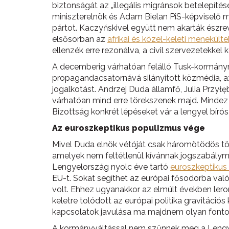
biztonságát az „illegális migránsok betelepítésé
miniszterelnök és Adam Bielan PiS-képviselő 
pártot. Kaczyńskivel együtt nem akarták észre
elsősorban az
afrikai és közel-keleti menekült
ellenzék erre rezonálva, a civil szervezetekkel 
A decemberig várhatóan felálló Tusk-kormányra 
propagandacsatornává silányított közmédia, az á
jogalkotást. Andrzej Duda államfő, Julia Przy
várhatóan mind erre törekszenek majd. Mindez e
Bizottság konkrét lépéseket vár a lengyel bí
Az euroszkeptikus populizmus vége
Mivel Duda elnök vétóját csak háromötödös töb
amelyek nem feltétlenül kívánnak jogszabálymód
Lengyelország nyolc éve tartó
euroszkeptikus
EU-t. Sokat segíthet az európai fősodorba val
volt. Ehhez ugyanakkor az elmúlt években lero
keletre tolódott az európai politika gravitác
kapcsolatok javulása ma majdnem olyan fontos
A kormányváltással nem szűnnek meg a Lengyel