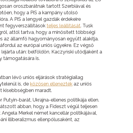
ágosan oroszbarátnak tartott Szerbiával és
vetően, hogy a PiS a kampány utolsó
ra. A PiS a lengyel gazdák érdekeire
nt fegyverszállítások
teljes leállítását
. Tusk
, attól tartva, hogy a minősített többségi
és az államfő hagyományosan együtt alakítja.
ráfordul az európai uniós ügyekre. Ez végső
lejárta után: belföldön, Kaczyński utódjaként a
y támogatására is.
an lévő uniós eljárások stratégiailag
telenül is, de
közösen ellenezték
az uniós
nt kisebbségben maradt.
tyin-barát, Ukrajna-ellenes politikája ellen.
átszott abban, hogy a Fideszt végül teljesen
 Angela Merkel német kancellár politikájával,
ni illiberalizmus ellenpólusaként, az