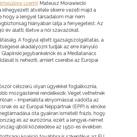
értesülése szerint
Mateusz Morawiecki
 kihegyezett átvétele sikerre vezeti majd a
tve hogy a lengyel társadalom már nem
ogbiztonság hiányában látja a fenyegetést. Az
 év alatti, illetve a női szavazókat.
ásáig. A foglyul ejtett igazságszolgáltatás, a
tségesei akadályozni tudják az erre irányuló
m Glapinski jegybankelnök és a Médiatanács
dását is nehezíti, amiért cserébe az Európai
őször célszerű olyan ügyekkel foglalkoznia,
yobb mozgástérrel rendelkezik. Véget vethetnek
nlóan – imperialista elnyomással vádolta az
csnak és az Európai Néppártnak (EPP) is elnöke
 megtámadása óta gyakran ismételt frázis, hogy
tország és az eurózóna, ezért a lengyel-német
rszág újbóli közeledése az 1950-es években.
ttságú koalíció továbbra is szkeptikus az EU