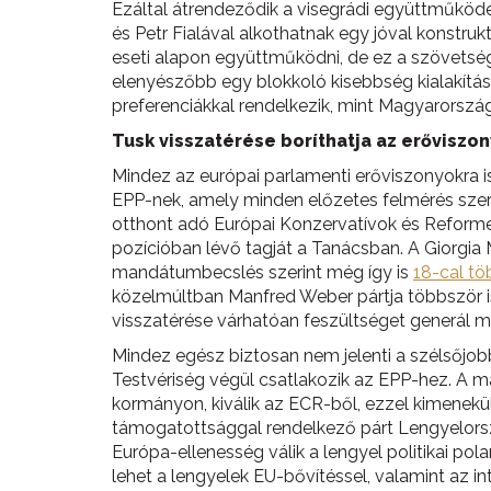
Ezáltal átrendeződik a visegrádi együttműködés 
és Petr Fialával alkothatnak egy jóval konstr
eseti alapon együttműködni, de ez a szövetség 
elenyészőbb egy blokkoló kisebbség kialakítás
preferenciákkal rendelkezik, mint Magyarorszá
Tusk visszatérése boríthatja az erőviszo
Mindez az európai parlamenti erőviszonyokra i
EPP-nek, amely minden előzetes felmérés szer
otthont adó Európai Konzervatívok és Reformer
pozícióban lévő tagját a Tanácsban. A Giorgi
mandátumbecslés szerint még így is
18-cal tö
közelmúltban Manfred Weber pártja többször i
visszatérése várhatóan feszültséget generál ma
Mindez egész biztosan nem jelenti a szélsőjobb
Testvériség végül csatlakozik az EPP-hez. A má
kormányon, kiválik az ECR-ből, ezzel kimenekü
támogatottsággal rendelkező párt Lengyelorszá
Európa-ellenesség válik a lengyel politikai po
lehet a lengyelek EU-bővítéssel, valamint az 