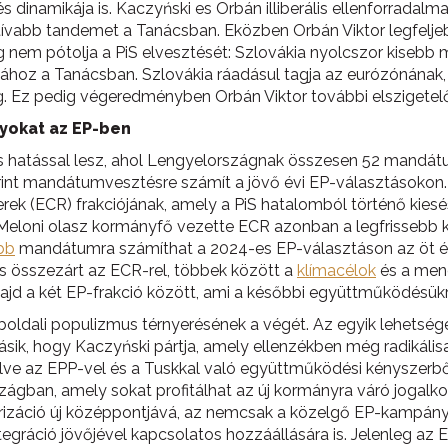
dinamikája is. Kaczyński es Orbán illiberális ellenforradalma
uktívabb tandemet a Tanácsban. Eközben Orbán Viktor legfelj
nem pótolja a PiS elvesztését: Szlovákia nyolcszor kisebb min
ához a Tanácsban. Szlovákia ráadásul tagja az eurózónának, 
g. Ez pedig végeredményben Orbán Viktor további elszigetelő
nyokat az EP-ben
s hatással lesz, ahol Lengyelországnak összesen 52 mandátu
int mandátumvesztésre számít a jövő évi EP-választásokon. 
ek (ECR) frakciójának, amely a PiS hatalomból történő kiesé
a Meloni olasz kormányfő vezette ECR azonban a legfrisseb
bb
mandátumra számíthat a 2024-es EP-választáson az öt é
s összezárt az ECR-rel, többek között a
klímacélok
és a mene
jd a két EP-frakció között, ami a későbbi együttműködésükre
oldali populizmus térnyerésének a végét. Az egyik lehetsége
sik, hogy Kaczyński pártja, amely ellenzékben még radikálisab
lve az EPP-vel és a Tuskkal való együttműködési kényszerbő
gban, amely sokat profitálhat az új kormányra váró jogalkot
larizáció új középpontjává, az nemcsak a közelgő EP-kampány
integráció jövőjével kapcsolatos hozzáállására is. Jelenleg