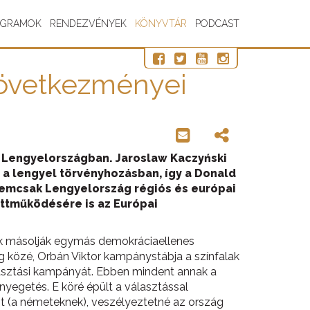
OGRAMOK
RENDEZVÉNYEK
KÖNYVTÁR
PODCAST
 következményei
a Lengyelországban. Jaroslaw Kaczyński
 a lengyel törvényhozásban, így a Donald
 nemcsak Lengyelország régiós és európai
üttműködésére is az Európai
tők másolják egymás demokráciaellenes
g közé, Orbán Viktor kampánystábja a színfalak
lasztási kampányát. Ebben mindent annak a
nyegetés. E köré épült a választással
ot (a németeknek), veszélyeztetné az ország