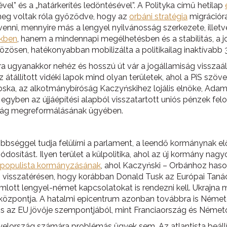
vel” és a „határkerítés ledöntésével”. A Polityka című hetilap
meg voltak róla győződve, hogy az
orbáni stratégia
migrációra
venni, mennyire más a lengyel nyilvánosság szerkezete, ille
ekben
, hanem a mindennapi megélhetésben és a stabilitás, a j
közösen, hatékonyabban mobilizálta a politikailag inaktívabb 30
ugyanakkor nehéz és hosszú út vár a jogállamiság visszaállít
tállított vidéki lapok mind olyan területek, ahol a PiS szöve
łębska, az alkotmánybíróság Kaczyńskihez lojális elnöke, Ada
gyben az újjáépítési alapból visszatartott uniós pénzek felol
róság megreformálásának ügyében.
bséggel tudja felülírni a parlament, a leendő kormánynak el
osítást. Ilyen terület a külpolitika, ahol az új kormány nag
 populista kormányzásának
, ahol Kaczyński – Orbánhoz haso
ó visszatérésen, hogy korábban Donald Tusk az Európai Taná
mlott lengyel-német kapcsolatokat is rendezni kell. Ukrajna
iós központja. A hatalmi epicentrum azonban továbbra is Néme
 az EU jövője szempontjából, mint Franciaország és Németo
ország számára problémás ügyek sem. Az atlantista beállíto