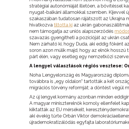
stratégiai autonómiáját illetően, a bővítéssel 
nyugat-balkáni államokkal szemben. Kijevvel ú
szakaszában tudatosan rájátszott az Ukrajna m
hivatkozva
tiltotta ki
az ukrán gabonaszállítmán
nem támogatja az uniós alapszerződés
módos
szavazás gyengítheti a pozícióját az ukrán cs
Nem zárható ki, hogy Duda, aki eddig főként az
soron azon múlik majd, hogy az elnök hosszú tá
párt élén, vagy esetleg egy nemzetközi szerv
A lengyel választások régiós vesztese: O
Noha Lengyelország és Magyarország diplomáci
továbbra is „egy oldalon” tartották a két orsz
migrációs törvény reformját; a döntést végül
Az új lengyel kormány azonban minden eddiginél
A magyar miniszterelnök komoly ellenfelet kap
kiiktatták az EU mérsékelt, kereszténydemokrata
aki évekig tűrte Orbán Viktor demokráciaellene
újrademokratizálódás egyfajta laboratóriumaké