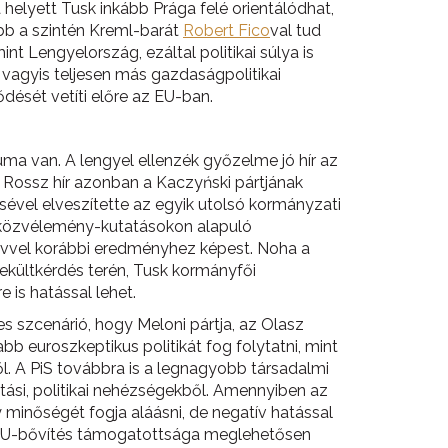
 helyett Tusk inkább Prága felé orientálódhat,
ebb a szintén Kreml-barát
Robert Fico
val tud
t Lengyelország, ezáltal politikai súlya is
vagyis teljesen más gazdaságpolitikai
dését vetíti előre az EU-ban.
ma van. A lengyel ellenzék győzelme jó hír az
Rossz hír azonban a Kaczyński pártjának
sével elveszítette az egyik utolsó kormányzati
b közvélemény-kutatásokon alapuló
vvel korábbi eredményhez képest. Noha a
kültkérdés terén, Tusk kormányfői
 is hatással lehet.
s szcenárió, hogy Meloni pártja, az Olasz
b euroszkeptikus politikát fog folytatni, mint
l. A PiS továbbra is a legnagyobb társadalmi
ási, politikai nehézségekből. Amennyiben az
 minőségét fogja aláásni, de negatív hatással
 az EU-bővítés támogatottsága meglehetősen