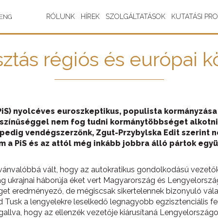
RÓLUNK
HÍREK
SZOLGÁLTATÁSOK
KUTATÁSI PR
ENG
sztás régiós és európai
PiS) nyolcéves euroszkeptikus, populista kormányzás
lószínűséggel nem fog tudni kormánytöbbséget alkotni
z pedig vendégszerzőnk, Zgut-Przybylska Edit szerint
em a PiS és az attól még inkább jobbra álló pártok egy
ilvánvalóbbá vált, hogy az autokratikus gondolkodású veze
ág ukrajnai háborúja éket vert Magyarország és Lengyelorszá
séget eredményező, de mégiscsak sikertelennek bizonyuló vá
 Tusk a lengyelekre leselkedő legnagyobb egzisztenciális fe
gallva, hogy az ellenzék vezetője kiárusítaná Lengyelország