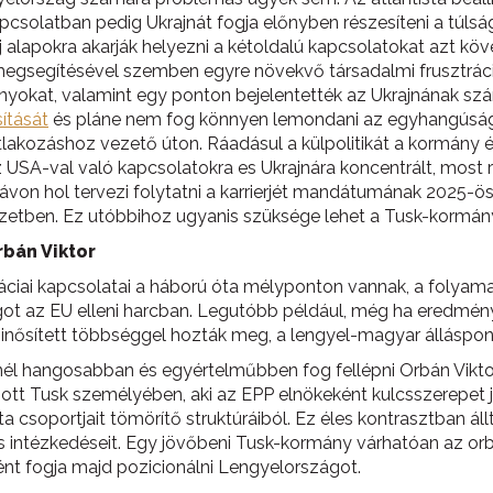
kapcsolatban pedig Ukrajnát fogja előnyben részesíteni a túls
j alapokra akarják helyezni a kétoldalú kapcsolatokat azt kö
egsegítésével szemben egyre növekvő társadalmi frusztráció
yokat, valamint egy ponton bejelentették az Ukrajnának szá
ítását
és pláne nem fog könnyen lemondani az egyhangúságról
atlakozáshoz vezető úton. Ráadásul a külpolitikát a kormány 
 USA-val való kapcsolatokra es Ukrajnára koncentrált, most 
von hol tervezi folytatni a karrierjét mandátumának 2025-ös 
ezetben. Ez utóbbihoz ugyanis szüksége lehet a Tusk-kormán
rbán Viktor
ai kapcsolatai a háború óta mélyponton vannak, a folyamatb
ágot az EU elleni harcban. Legutóbb például, még ha eredmény
 minősített többséggel hozták meg, a lengyel-magyar álláspo
 hangosabban és egyértelműbben fog fellépni Orbán Viktor Pu
ott Tusk személyében, aki az EPP elnökeként kulcsszerepet j
 csoportjait tömörítő struktúráiból. Ez éles kontrasztban állt
s intézkedéseit. Egy jövőbeni Tusk-kormány várhatóan az orbá
nt fogja majd pozicionálni Lengyelországot.