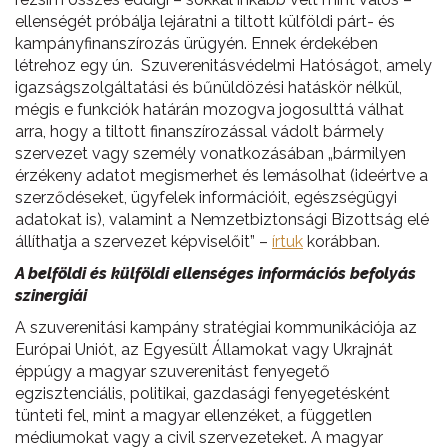
ellenségét próbálja lejáratni a tiltott külföldi párt- és
kampányfinanszírozás ürügyén. Ennek érdekében
létrehoz egy ún. Szuverenitásvédelmi Hatóságot, amely
igazságszolgáltatási és bűnüldözési hatáskör nélkül,
mégis e funkciók határán mozogva jogosulttá válhat
arra, hogy a tiltott finanszírozással vádolt bármely
szervezet vagy személy vonatkozásában „bármilyen
érzékeny adatot megismerhet és lemásolhat (ideértve a
szerződéseket, ügyfelek információit, egészségügyi
adatokat is), valamint a Nemzetbiztonsági Bizottság elé
állíthatja a szervezet képviselőit” –
írtuk
korábban.
A belföldi és külföldi ellenséges információs befolyás
szinergiái
A szuverenitási kampány stratégiai kommunikációja az
Európai Uniót, az Egyesült Államokat vagy Ukrajnát
éppúgy a magyar szuverenitást fenyegető
egzisztenciális, politikai, gazdasági fenyegetésként
tünteti fel, mint a magyar ellenzéket, a független
médiumokat vagy a civil szervezeteket. A magyar