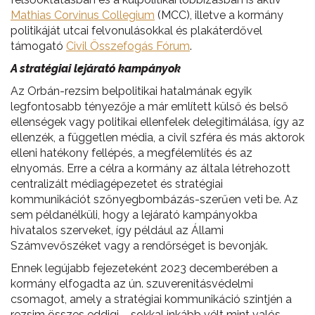
Mathias Corvinus Collegium
(MCC), illetve a kormány
politikáját utcai felvonulásokkal és plakáterdővel
támogató
Civil Összefogás Fórum
.
A stratégiai lejárató kampányok
Az Orbán-rezsim belpolitikai hatalmának egyik
legfontosabb tényezője a már említett külső és belső
ellenségek vagy politikai ellenfelek delegitimálása, így az
ellenzék, a független média, a civil szféra és más aktorok
elleni hatékony fellépés, a megfélemlítés és az
elnyomás. Erre a célra a kormány az általa létrehozott
centralizált médiagépezetet és stratégiai
kommunikációt szőnyegbombázás-szerűen veti be. Az
sem példanélküli, hogy a lejárató kampányokba
hivatalos szerveket, így például az Állami
Számvevőszéket vagy a rendőrséget is bevonják.
Ennek legújabb fejezeteként 2023 decemberében a
kormány elfogadta az ún. szuverenitásvédelmi
csomagot, amely a stratégiai kommunikáció szintjén a
rezsim összes eddigi – sokkal inkább vélt mint valós –