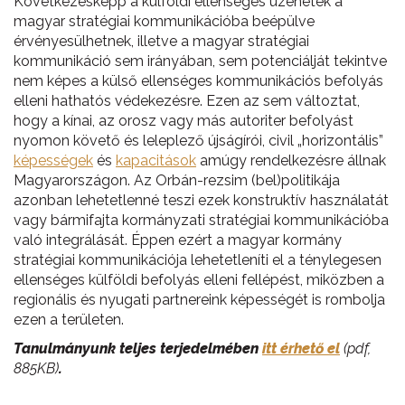
Következésképp a külföldi ellenséges üzenetek a
magyar stratégiai kommunikációba beépülve
érvényesülhetnek, illetve a magyar stratégiai
kommunikáció sem irányában, sem potenciálját tekintve
nem képes a külső ellenséges kommunikációs befolyás
elleni hathatós védekezésre. Ezen az sem változtat,
hogy a kínai, az orosz vagy más autoriter befolyást
nyomon követő és leleplező újságírói, civil „horizontális”
képességek
és
kapacitások
amúgy rendelkezésre állnak
Magyarországon. Az Orbán-rezsim (bel)politikája
azonban lehetetlenné teszi ezek konstruktív használatát
vagy bármifajta kormányzati stratégiai kommunikációba
való integrálását. Éppen ezért a magyar kormány
stratégiai kommunikációja lehetetleníti el a ténylegesen
ellenséges külföldi befolyás elleni fellépést, miközben a
regionális és nyugati partnereink képességét is rombolja
ezen a területen.
Tanulmányunk teljes terjedelmében
itt érhető el
(pdf,
885KB)
.