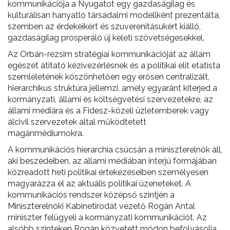
kommunikációja a Nyugatot egy gazdaságilag és
kulturálisan hanyatló társadalmi modellként prezentálta,
szemben az érdekeikért és szuverenitásukért kiálló,
gazdaságilag prosperáló új keleti szövetségesekkel.
Az Orbán-rezsim stratégiai kommunikációját az állam
egészét átitató kézivezérlésnek és a politikai elit etatista
szemléletének köszönhetően egy erősen centralizált,
hierarchikus struktúra jellemzi, amely egyaránt kiterjed a
kormányzati, állami és költségvetési szervezetekre, az
állami médiára és a Fidesz-közeli üzletemberek vagy
álcivil szervezetek által működtetett
magánmédiumokra.
A kommunikációs hierarchia csúcsán a miniszterelnök áll,
aki beszédeiben, az állami médiában interjú formájában
közreadott heti politikai értekezéseiben személyesen
magyarázza el az aktuális politikai üzeneteket. A
kommunikációs rendszer középső szintjén a
Miniszterelnöki Kabinetirodát vezető Rogán Antal
miniszter felügyeli a kormányzati kommunikációt. Az
alsóbb szinteken Rogán közvetett módon befolyásolja