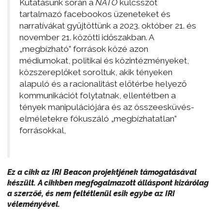
Kutatásunk során a
NATO
kulcsszót
tartalmazó facebookos üzeneteket és
narratívákat gyűjtöttünk a 2023. október 21. és
november 21. közötti időszakban. A
„megbízható” források közé azon
médiumokat, politikai és közintézményeket,
közszereplőket soroltuk, akik tényeken
alapuló és a racionalitást előtérbe helyező
kommunikációt folytatnak, ellentétben a
tények manipulációjára és az összeesküvés-
elméletekre fókuszáló „megbízhatatlan”
forrásokkal,
Ez a cikk az IRI Beacon projektjének támogatásával
készült. A cikkben megfogalmazott álláspont kizárólag
a szerzőé, és nem feltétlenül esik egybe az IRI
véleményével.