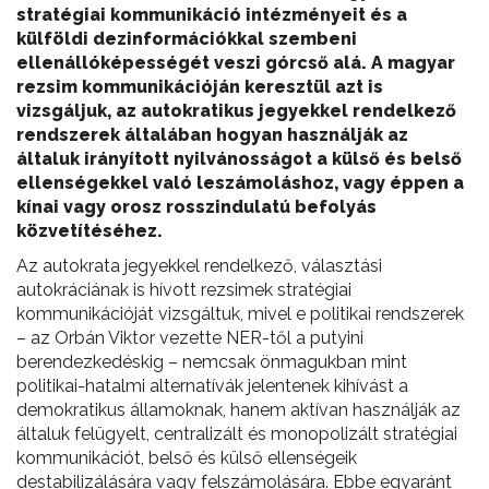
stratégiai kommunikáció intézményeit és a
külföldi dezinformációkkal szembeni
ellenállóképességét veszi górcső alá. A magyar
rezsim kommunikációján keresztül azt is
vizsgáljuk, az autokratikus jegyekkel rendelkező
rendszerek általában hogyan használják az
általuk irányított nyilvánosságot a külső és belső
ellenségekkel való leszámoláshoz, vagy éppen a
kínai vagy orosz rosszindulatú befolyás
közvetítéséhez.
Az autokrata jegyekkel rendelkező, választási
autokráciának is hívott rezsimek stratégiai
kommunikációját vizsgáltuk, mivel e politikai rendszerek
– az Orbán Viktor vezette NER-től a putyini
berendezkedéskig – nemcsak önmagukban mint
politikai-hatalmi alternatívák jelentenek kihívást a
demokratikus államoknak, hanem aktívan használják az
általuk felügyelt, centralizált és monopolizált stratégiai
kommunikációt, belső és külső ellenségeik
destabilizálására vagy felszámolására. Ebbe egyaránt