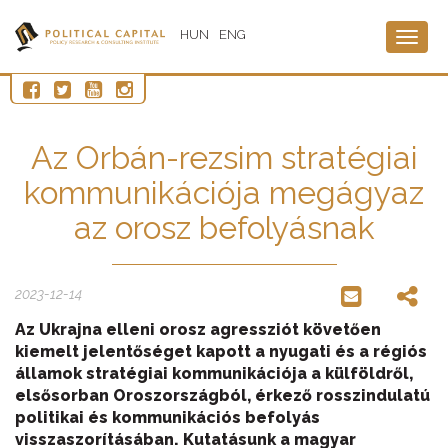
HUN
ENG
Togg
navig
Az Orbán-rezsim stratégiai
kommunikációja megágyaz
az orosz befolyásnak
2023-12-14
Az Ukrajna elleni orosz agressziót követően
kiemelt jelentőséget kapott a nyugati és a régiós
államok stratégiai kommunikációja a külföldről,
elsősorban Oroszországból, érkező rosszindulatú
politikai és kommunikációs befolyás
visszaszorításában. Kutatásunk a magyar