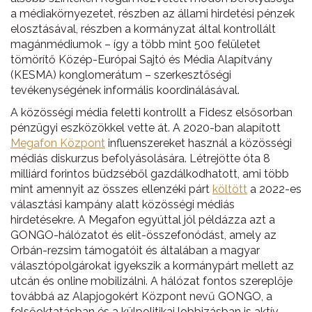
a médiakörnyezetet, részben az állami hirdetési pénzek
elosztásával, részben a kormányzat által kontrollált
magánmédiumok – így a több mint 500 felületet
tömörítő Közép-Európai Sajtó és Média Alapítvány
(KESMA) konglomerátum – szerkesztőségi
tevékenységének informális koordinálásával.
A közösségi média feletti kontrollt a Fidesz elsősorban
pénzügyi eszközökkel vette át. A 2020-ban alapított
Megafon Központ
influenszereket használ a közösségi
médiás diskurzus befolyásolására. Létrejötte óta 8
milliárd forintos büdzséből gazdálkodhatott, ami több
mint amennyit az összes ellenzéki párt
költött
a 2022-es
választási kampány alatt közösségi médiás
hirdetésekre. A Megafon egyúttal jól példázza azt a
GONGO-hálózatot és elit-összefonódást, amely az
Orbán-rezsim támogatóit és általában a magyar
választópolgárokat igyekszik a kormánypárt mellett az
utcán és online mobilizálni. A hálózat fontos szereplője
továbbá az Alapjogokért Központ nevű GONGO, a
felsőoktatásban és a külpolitikai lobbizásban is aktív