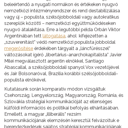
beleértendő a nyugati normákon és értékeken nyugvó
nemzetközi intézményrendszer és rend destabilizálása
vagy új – populista, szélsőjobboldali vagy autokratikus
szereplők közötti – nemzetközi együttműködéseken
nyugvó átalakítása. Erre a legutóbbi példa Orbán Viktor
Argentínában tett
látogatása
, ahol kifejezetten a
„szuverenitást” védő nemzetközi populista jobboldal
megerősítése
érdekében tárgyalt a „láncfűrésszel”
változásokat ígérő „libertárius-anarchokapitalista” Javier
Milei megválasztott argentin elnökkel, Santiago
Abascallal, a szélsőjobboldali spanyol Vox vezetőjével
és Jair Bolsonaróval, Brazília korábbi szélsőjobboldali-
populista elnökével.
Kutatásunk során komparatív módon vizsgáltuk
Csehország, Lengyelország, Magyarország, Románia, és
Szlovákia stratégiai kommunikációját az ellenséges
külföldi információs és politikai befolyás elhárításában.
Emellett, a magyar „illiberális” rezsim
kommunikációjának elemzésén keresztül felvázoltuk e
berendezkedések sajátos stratégiai kommunikációjának