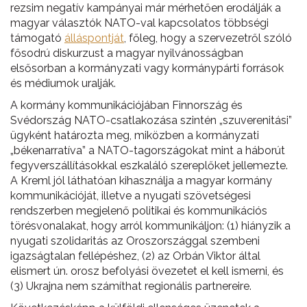
rezsim negatív kampányai már mérhetően erodálják a
magyar választók NATO-val kapcsolatos többségi
támogató
álláspontját
, főleg, hogy a szervezetről szóló
fősodrú diskurzust a magyar nyilvánosságban
elsősorban a kormányzati vagy kormánypárti források
és médiumok uralják.
A kormány kommunikációjában Finnország és
Svédország NATO-csatlakozása szintén „szuverenitási”
ügyként határozta meg, miközben a kormányzati
„békenarratíva” a NATO-tagországokat mint a háborút
fegyverszállításokkal eszkaláló szereplőket jellemezte.
A Kreml jól láthatóan kihasználja a magyar kormány
kommunikációját, illetve a nyugati szövetségesi
rendszerben megjelenő politikai és kommunikációs
törésvonalakat, hogy arról kommunikáljon: (1) hiányzik a
nyugati szolidaritás az Oroszországgal szembeni
igazságtalan fellépéshez, (2) az Orbán Viktor által
elismert ún. orosz befolyási övezetet el kell ismerni, és
(3) Ukrajna nem számíthat regionális partnereire.