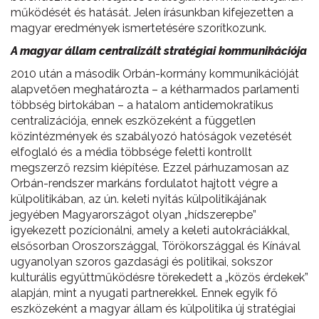
működését és hatását. Jelen írásunkban kifejezetten a
magyar eredmények ismertetésére szorítkozunk.
A magyar állam centralizált stratégiai kommunikációja
2010 után a második Orbán-kormány kommunikációját
alapvetően meghatározta – a kétharmados parlamenti
többség birtokában – a hatalom antidemokratikus
centralizációja, ennek eszközeként a független
közintézmények és szabályozó hatóságok vezetését
elfoglaló és a média többsége feletti kontrollt
megszerző rezsim kiépítése. Ezzel párhuzamosan az
Orbán-rendszer markáns fordulatot hajtott végre a
külpolitikában, az ún. keleti nyitás külpolitikájának
jegyében Magyarországot olyan „hídszerepbe”
igyekezett pozícionálni, amely a keleti autokráciákkal,
elsősorban Oroszországgal, Törökországgal és Kínával
ugyanolyan szoros gazdasági és politikai, sokszor
kulturális együttműködésre törekedett a „közös érdekek”
alapján, mint a nyugati partnerekkel. Ennek egyik fő
eszközeként a magyar állam és külpolitika új stratégiai