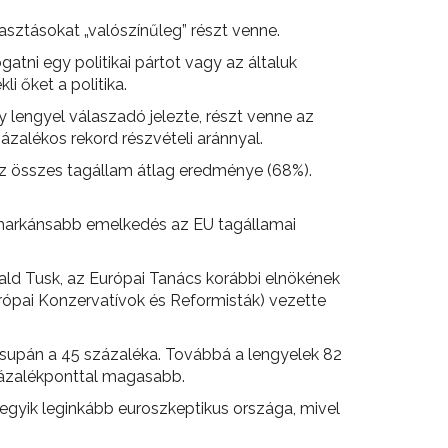
sztásokat „valószínűleg” részt venne.
tni egy politikai pártot vagy az általuk
i őket a politika.
lengyel válaszadó jelezte, részt venne az
zázalékos rekord részvételi aránnyal.
az összes tagállam átlag eredménye (68%).
gmarkánsabb emelkedés az EU tagállamai
ld Tusk, az Európai Tanács korábbi elnökének
urópai Konzervatívok és Reformisták) vezette
 csupán a 45 százaléka. Továbbá a lengyelek 82
százalékponttal magasabb.
gyik leginkább euroszkeptikus országa, mivel