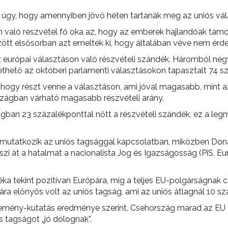
úgy, hogy amennyiben jövő héten tartanák meg az uniós vála
 való részvétel fő oka az, hogy az emberek hajlandóak támoga
zött elsősorban azt emelték ki, hogy általában véve nem érdekl
urópai választáson való részvételi szándék. Háromból négy 
thető az októberi parlamenti választásokon tapasztalt 74 s
 hogy részt venne a választáson, ami jóval magasabb, mint 
zágban várható magasabb részvételi arány.
ban 23 százalékponttal nőtt a részvételi szándék, ez a le
mutatkozik az uniós tagsággal kapcsolatban, miközben Dona
szi át a hatalmat a nacionalista Jog és Igazságosság (PiS, E
éka tekint pozitívan Európára, míg a teljes EU-polgárságnak
ra előnyös volt az uniós tagság, ami az uniós átlagnál 10 
emény-kutatás eredménye szerint, Csehország marad az EU e
 tagságot „jó dolognak”.