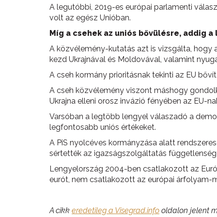
A legutóbbi, 2019-es európai parlamenti válas
volt az egész Unióban.
Míg a csehek az uniós bővülésre, addig a
A közvélemény-kutatás azt is vizsgálta, hogy 
kezd Ukrajnával és Moldovával, valamint nyugat
A cseh kormány prioritásnak tekinti az EU bőv
A cseh közvélemény viszont máshogy gondolkozi
Ukrajna elleni orosz invázió fényében az EU-na
Varsóban a legtöbb lengyel válaszadó a demokr
legfontosabb uniós értékeket.
A PiS nyolcéves kormányzása alatt rendszeresen
sértették az igazságszolgáltatás függetlenség
Lengyelország 2004-ben csatlakozott az Európ
eurót, nem csatlakozott az európai árfolyam-m
A cikk
eredetileg a Visegrad.info
oldalon jelent m