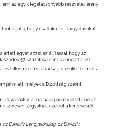
, ami az egyik legalacsonyabb részvételi arány
 fontolgatja, hogy csatlakozási tárgyalásokat
rtett egyet azzal az állítással, hogy az
 válaszadók 57 százaléka nem támogatta ezt.
 és lelkiismereti szabadságot említette mint a
rmjai miatt, melyek a Bizottság szerint
n. Ugyanakkor a mai napig nem vezette be az
ndszeresen tárgyalnak ezekről a kérdésekről.
 az EurActiv Lengyelország, az EurActiv