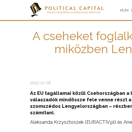
HUN
A cseheket foglalk
miközben Len
2023-12-08
Az EU tagállamai közül Csehországban a 
válaszadók mindössze fele venne részt a
szomszédos Lengyelországban – részben 
számítani.
Aleksanda Krzysztoszek (EURACTIV.pl) és An