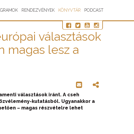
OGRAMOK
RENDEZVÉNYEK
KÖNYVTÁR
PODCAST
európai választások
 magas lesz a
menti választások iránt. A cseh
 közvélemény-kutatásból. Ugyanakkor a
hetően – magas részvételre lehet