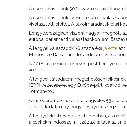
A cseh válaszadók 50% százaléka nyilatkozott 
A cseh válaszadók szerint az uniós választáson
kiválasztott jelöltet. A távolmaradásuk okai kö
Lengyelországban viszont nagyon megnőtt az e
európai parlamenti választásokon, ami összeve
A lengyel válaszadók 76 százaléka
jelezte
azt,
Mindössze Dániában, Hollandiában és Svédors
A 2018-as felmérésekhez képest Lengyelország
között.
A lengyel társadalom meglehetősen lelkesnek 
(EPP) vezetésével egy Európa-párti koalíció ve
kormánytól.
A Eurobarometer szerint a lengyelek 53 százal
százaléka látja úgy, hogy Lengyelország számá
A lengyelek lelkesedésével szemben, a közvél
a csehek mindössze 44 százaléka látja az uniós