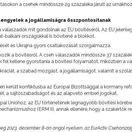
ztásokon a csehek mindössze 29 százaléka járult az urnákhoz
 lengyelek a jogállamiságra összpontosítanak
a válaszadók mit gondolnak az EU bővítéséről. Az EU jelenleg
-balkáni országokkal is bővítené a blokkot.
ítését és Ukrajna gyors csatlakozását szorgalmazza.
k a bővítésről. A cseh válaszadók mindössze 37 százaléka é
k fel kellene gyorsítania a bővítési folyamatot, miközben a
áciát, a szabad mozgást, a jogállamiságot, valamit a szólás-
 került konfliktusba az Európai Bizottsággal a kormány refo
ét, a sajtószabadságot és az alapvető emberi jogokat.
ai Unióhoz, az EU történetének legnagyobb bővítési körébe
echanizmushoz (ERM II), annak ellenére, hogy a szakértők re
eg 2023. december 8-án angol nyelven, az EurActiv Csehország,