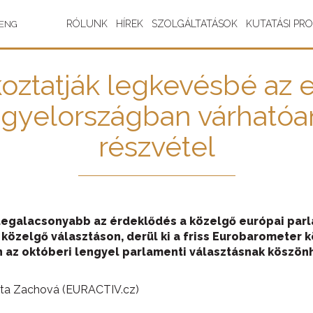
RÓLUNK
HÍREK
SZOLGÁLTATÁSOK
KUTATÁSI PR
ENG
oztatják legkevésbé az 
gyelországban várhatóan
részvétel
legalacsonyabb az érdeklődés a közelgő európai parla
 közelgő választáson, derül ki a friss Eurobarometer
az októberi lengyel parlamenti választásnak köszön
eta Zachová (EURACTIV.cz)