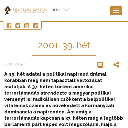
HUN
ENG
Togg
navig
2001. 39. hét
2001-09-30
A 39. hét adatai a politikai napirend drámai,
korábban még nem tapasztalt változását
mutatják. A 37. héten történt amerikai
terrortámadás átrendezte a magyar politikai
versenyt is: radikálisan csökkent a belpolitikai
vitatémák száma és növekedett a kormányzati
dominancia a napirenden. Ám amíg a
terrortámadás kapcsán a 37. héten még a legtöbb
parlamenti párt képes volt megszólalni, majd a