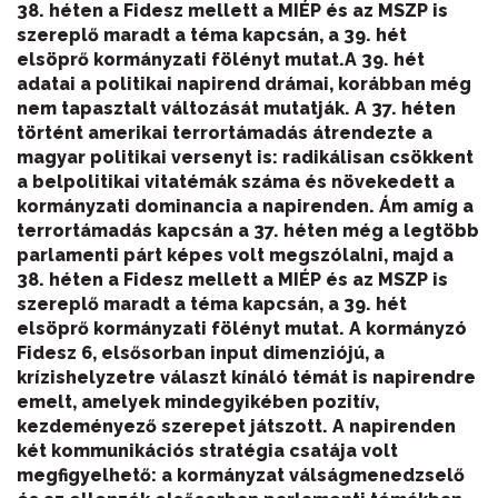
38. héten a Fidesz mellett a MIÉP és az MSZP is
szereplő maradt a téma kapcsán, a 39. hét
elsöprő kormányzati fölényt mutat.
A 39. hét
adatai a politikai napirend drámai, korábban még
nem tapasztalt változását mutatják. A 37. héten
történt amerikai terrortámadás átrendezte a
magyar politikai versenyt is: radikálisan csökkent
a belpolitikai vitatémák száma és növekedett a
kormányzati dominancia a napirenden. Ám amíg a
terrortámadás kapcsán a 37. héten még a legtöbb
parlamenti párt képes volt megszólalni, majd a
38. héten a Fidesz mellett a MIÉP és az MSZP is
szereplő maradt a téma kapcsán, a 39. hét
elsöprő kormányzati fölényt mutat. A kormányzó
Fidesz 6, elsősorban input dimenziójú, a
krízishelyzetre választ kínáló témát is napirendre
emelt, amelyek mindegyikében pozitív,
kezdeményező szerepet játszott. A napirenden
két kommunikációs stratégia csatája volt
megfigyelhető: a kormányzat válságmenedzselő