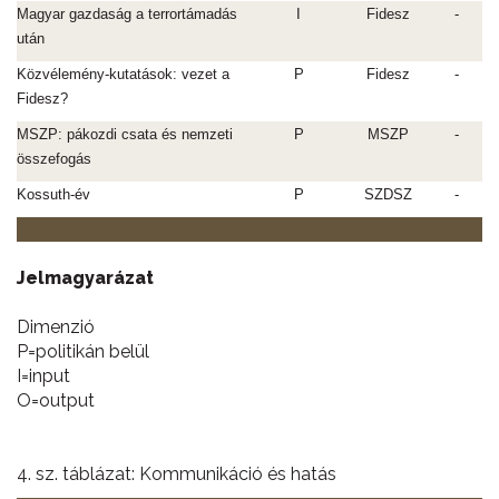
Magyar gazdaság a terrortámadás
I
Fidesz
-
után
Közvélemény-kutatások: vezet a
P
Fidesz
-
Fidesz?
MSZP: pákozdi csata és nemzeti
P
MSZP
-
összefogás
Kossuth-év
P
SZDSZ
-
Jelmagyarázat
Dimenzió
P=politikán belül
I=input
O=output
4. sz. táblázat: Kommunikáció és hatás