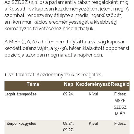
Az SZDSZ (2, 1, 0) a parlamenti vitában reagálóként, míg
a Kossuth-év kapcsán kezdeményezőként jelent meg. A
szombati rendezvény átlépte a média ingerküszöbét,
ám kommunikációs eredményességét a kisebbségi
kormányzás felvetéséhez hasonlíthatjuk.
A MIÉP (1, 0, 0) a héten nem folytatta a válság kapcsán
kezdett offenzíváját, a 37-38. héten kialakított opponensi
pozíciója azonban megmaradt a napirenden.
1. sz. táblázat: Kezdeményezők és reagálók
Téma
Nap
Kezdeményező
Reagáló
Légtér átengedése
09.24.
Kívül
Fidesz
MSZP
SZDSZ
MIÉP
Interpol közgyűlés
09.24.
Kívül
Fidesz
09.27.