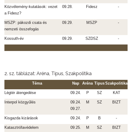
Közvélemény-kutatások: vezet
09.28.
Fidesz
-
a Fidesz?
MSZP: pákozdi csata és
09.29.
MSZP
-
nemzeti összefogás
Kossuth-év
09.29.
SZDSZ
-
2. sz. táblázat: Aréna, Tipus, Szakpolitika
Téma
Nap
Aréna
Tipus
Szakpolitika
Légtér átengedése
09.24.
P
SZ
KAT
Interpol közgyűlés
09.24.
M
SZ
BIZT
09.27.
Kisgazda kizárások
09.24.
P
B
-
Katasztrófavédelem
09.25.
M
SZ
BIZT