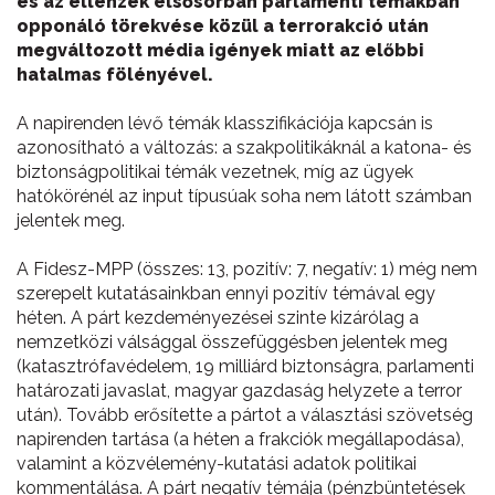
és az ellenzék elsősorban parlamenti témákban
opponáló törekvése közül a terrorakció után
megváltozott média igények miatt az előbbi
hatalmas fölényével.
A napirenden lévő témák klasszifikációja kapcsán is
azonosítható a változás: a szakpolitikáknál a katona- és
biztonságpolitikai témák vezetnek, míg az ügyek
hatókörénél az input típusúak soha nem látott számban
jelentek meg.
A Fidesz-MPP (összes: 13, pozitív: 7, negatív: 1) még nem
szerepelt kutatásainkban ennyi pozitív témával egy
héten. A párt kezdeményezései szinte kizárólag a
nemzetközi válsággal összefüggésben jelentek meg
(katasztrófavédelem, 19 milliárd biztonságra, parlamenti
határozati javaslat, magyar gazdaság helyzete a terror
után). Tovább erősítette a pártot a választási szövetség
napirenden tartása (a héten a frakciók megállapodása),
valamint a közvélemény-kutatási adatok politikai
kommentálása. A párt negatív témája (pénzbüntetések