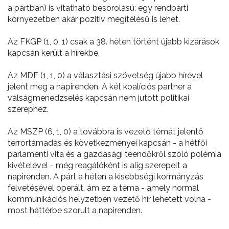
a pártban) is vitatható besorolású: egy rendpárti
környezetben akár pozitív megítélésű is lehet.
Az FKGP (1, 0, 1) csak a 38. héten történt újabb kizárások
kapcsán került a hírekbe.
Az MDF (1, 1, 0) a választási szövetség újabb hírével
jelent meg a napirenden. A két koalíciós partner a
válságmenedzselés kapcsán nem jutott politikai
szerephez.
Az MSZP (6, 1, 0) a továbbra is vezető témát jelentő
terrortámadás és következményei kapcsán - a hétfői
parlamenti vita és a gazdasági teendőkről szóló polémia
kivételével - még reagálóként is alig szerepelt a
napirenden. A párt a héten a kisebbségi kormányzás
felvetésével operált, ám ez a téma - amely normál
kommunikációs helyzetben vezető hír lehetett volna -
most háttérbe szorult a napirenden.