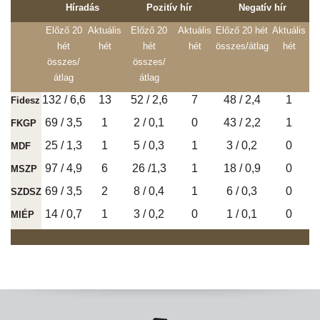
Híradás
Pozitív hír
Negatív hír
Előző 20
Aktuális
Előző 20
Aktuális
Előző 20 hét
Aktuális
hét
hét
hét
hét
összes/átlag
hét
összes/
összes/
átlag
átlag
132 / 6,6
13
52 / 2,6
7
48 / 2,4
1
Fidesz
69 / 3,5
1
2 / 0,1
0
43 / 2,2
1
FKGP
25 / 1,3
1
5 / 0,3
1
3 / 0,2
0
MDF
97 / 4,9
6
26 /1,3
1
18 / 0,9
0
MSZP
69 / 3,5
2
8 / 0,4
1
6 / 0,3
0
SZDSZ
14 / 0,7
1
3 / 0,2
0
1 / 0,1
0
MIÉP