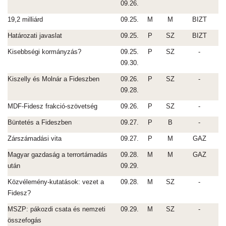
09.26.
19,2 milliárd
09.25.
M
M
BIZT
Határozati javaslat
09.25.
P
SZ
BIZT
Kisebbségi kormányzás?
09.25.
P
SZ
-
09.30.
Kiszelly és Molnár a Fideszben
09.26.
P
SZ
-
09.28.
MDF-Fidesz frakció-szövetség
09.26.
P
SZ
-
Büntetés a Fideszben
09.27.
P
B
-
Zárszámadási vita
09.27.
P
M
GAZ
Magyar gazdaság a terrortámadás
09.28.
M
M
GAZ
után
09.29.
Közvélemény-kutatások: vezet a
09.28.
M
SZ
-
Fidesz?
MSZP: pákozdi csata és nemzeti
09.29.
M
SZ
-
összefogás