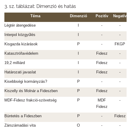
3. sz. táblázat: Dimenzió és hatás
Téma
Dimenzió
Pozitív
Negatív
Légtér átengedése
I
-
-
Interpol közgyűlés
I
-
-
Kisgazda kizárások
P
-
FKGP
Katasztrófavédelem
I
Fidesz
-
19,2 milliárd
I
Fidesz
-
Határozati javaslat
I
Fidesz
-
Kisebbségi kormányzás?
P
-
-
Kiszelly és Molnár a Fideszben
P
Fidesz
-
MDF-Fidesz frakció-szövetség
P
MDF
-
Fidesz
Büntetés a Fideszben
P
-
Fidesz
Zárszámadási vita
O
-
-