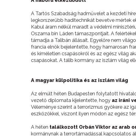
A háború elkezdődött
A Tartós Szabadság hadművelet a kezdeti hírek
legkorszerűbb haditechnikát bevetve mértek ell
Kabul áram nélkül maradt a védelmi minisztéri
Oszama bin Láden támaszpontjait. A felértékelő
támadja a Talibán állásait. Egyelőre nem világ
francia elnök bejelentette, hogy hamarosan f
és kíméletlen csapásokról és az egész világ a
csapásokat. A tálib kormány az iszlám világ ell
A magyar külpolitika és az iszlám világ
Az elmúlt héten Budapesten folytatott hivata
vezető diplomata kijelentette, hogy
az iráni 
Véleménye szerint a terrorizmus gyökere az i
eszközökkel, viszont ilyen módon az egész térs
A héten
találkozott Orbán Viktor az arab 
kormánynak a terrortámadással kapcsolatos áll