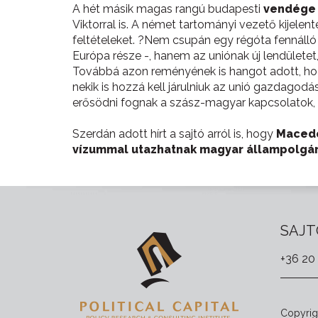
A hét másik magas rangú budapesti
vendége 
Viktorral is. A német tartományi vezető kijele
feltételeket. ?Nem csupán egy régóta fennálló
Európa része -, hanem az uniónak új lendületet,
Továbbá azon reményének is hangot adott, hogy
nekik is hozzá kell járulniuk az unió gazdagod
erősödni fognak a szász-magyar kapcsolatok, 
Szerdán adott hírt a sajtó arról is, hogy
Maced
vízummal utazhatnak magyar állampolgá
SAJT
+36 20
Copyrigh