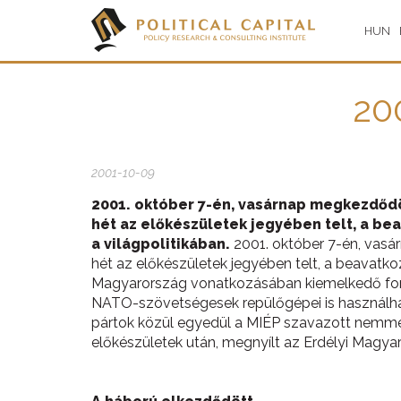
HUN
200
2001-10-09
2001. október 7-én, vasárnap megkezdődött
hét az előkészületek jegyében telt, a be
a világpolitikában.
2001. október 7-én, vasár
hét az előkészületek jegyében telt, a beavatko
Magyarország vonatkozásában kiemelkedő fonto
NATO-szövetségesek repülőgépei is használha
pártok közül egyedül a MIÉP szavazott nemmel.
előkészületek után, megnyílt az Erdélyi Magy