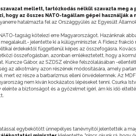
nszavazat mellett, tartózkodás nélkül szavazta meg a 
szi, hogy az összes NATO-tagállam gépei használják a 
anerre hatalmazta fel az Országgyűlés az Egyesült Államok
 NATO-tagság kötelezi erre Magyarországot. Hazánknak abban
galakult.- jelentette ki a külügyminiszter. A Fidesz frakció r
litikai érdekektől függetlenül képes az összefogásra. Ková
tközi összefogásban, azonban emlékeztetett, hogy a korm
kat. Kuncze Gábor, az SZDSZ elnöke felszólalásában -ellent
kség az alkotmány azon részének módosítására, amely parlam
lni, mert ez része a barbarizmus elleni önvédelemnek. Az MDF r
rország nem kíván kockázatos lépéseket tenni. Csurka Istv
leinte a biztonságot és a győzelmet ígéri, ám kis idő eltelt
t.
sal egybekötött ünnepélyes tanévnyitói jelentették a magya
tájékoztatási miniszter
kijelentette, "nincs okunk rá, hogy