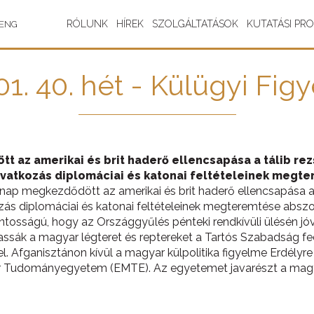
RÓLUNK
HÍREK
SZOLGÁLTATÁSOK
KUTATÁSI PR
ENG
1. 40. hét - Külügyi Fig
 az amerikai és brit haderő ellencsapása a tálib rezs
avatkozás diplomáciai és katonai feltételeinek megte
nap megkezdődött az amerikai és brit haderő ellencsapása a t
zás diplomáciai és katonai feltételeinek megteremtése abszolú
sságú, hogy az Országgyűlés pénteki rendkívüli ülésén jóv
ssák a magyar légteret és reptereket a Tartós Szabadság f
 Afganisztánon kívül a magyar külpolitika figyelme Erdélyre 
ar Tudományegyetem (EMTE). Az egyetemet javarészt a magya