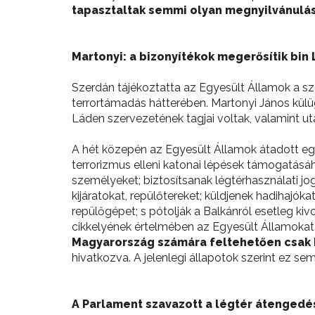
tapasztaltak semmi olyan megnyilvánulás
Martonyi: a bizonyítékok megerősítik bi
Szerdán tájékoztatta az Egyesült Államok a szö
terrortámadás hátterében. Martonyi János külü
Láden szervezetének tagjai voltak, valamint uta
A hét közepén az Egyesült Államok átadott egy
terrorizmus elleni katonai lépések támogatásáh
személyeket; biztosítsanak légtérhasználati jog
kijáratokat, repülőtereket; küldjenek hadihajó
repülőgépet; s pótolják a Balkánról esetleg ki
cikkelyének értelmében az Egyesült Államokat k
Magyarország számára feltehetően csak 
hivatkozva. A jelenlegi állapotok szerint ez sem
A Parlament szavazott a légtér átengedé