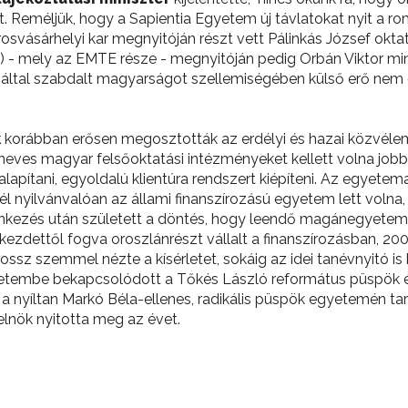
. Reméljük, hogy a Sapientia Egyetem új távlatokat nyit a 
osvásárhelyi kar megnyitóján részt vett Pálinkás József okta
- mely az EMTE része - megnyitóján pedig Orbán Viktor minis
ok által szabdalt magyarságot szellemiségében külső erő nem 
k
korábban erősen megosztották az erdélyi és hazai közvélem
neves magyar felsőoktatási intézményeket kellett volna job
lapítani, egyoldalú klientúra rendszert kiépíteni. Az egyetem
 cél nyilvánvalóan az állami finanszírozású egyetem lett vol
kezés után született a döntés, hogy leendő magánegyetem 
ezdettől fogva oroszlánrészt vállalt a finanszírozásban, 200
ossz szemmel nézte a kísérletet, sokáig az idei tanévnyitó is
etembe bekapcsolódott a Tőkés László református püspök ég
 nyíltan Markó Béla-ellenes, radikális püspök egyetemén tar
lnök nyitotta meg az évet.