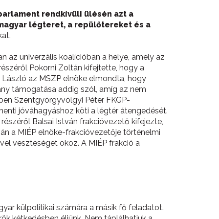
parlament rendkívüli ülésén azt a
magyar légteret, a repülőtereket és a
at.
 az univerzális koalícióban a helye, amely az
észéről Pokorni Zoltán kifejtette, hogy a
cs László az MSZP elnöke elmondta, hogy
ány támogatása addig szól, amíg az nem
étben Szentgyörgyvölgyi Péter FKGP-
enti jóváhagyáshoz köti a légtér átengedését.
észéről Balsai István frakcióvezető kifejezte,
án a MIÉP elnöke-frakcióvezetője történelmi
ével veszteséget okoz. A MIÉP frakció a
r külpolitikai számára a másik fő feladatot.
 örök kétkedésben éljünk. Nem táplálhatjuk a