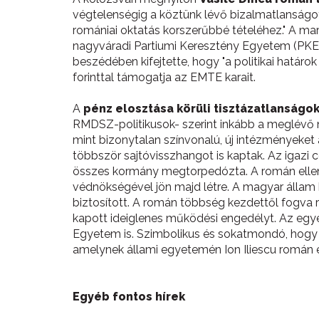
végtelenségig a köztünk lévő bizalmatlanságot
romániai oktatás korszerűbbé tételéhez." A mar
nagyváradi Partiumi Keresztény Egyetem (PKE) 
beszédében kifejtette, hogy "a politikai határ
forinttal támogatja az EMTE karait.
A
pénz elosztása körüli tisztázatlanságo
RMDSZ-politikusok- szerint inkább a meglévő 
mint bizonytalan színvonalú, új intézményeket a
többször sajtóvisszhangot is kaptak. Az igazi
összes kormány megtorpedózta. A román ellen
védnökségével jön majd létre. A magyar állam k
biztosított. A román többség kezdettől fogva r
kapott ideiglenes működési engedélyt. Az egy
Egyetem is. Szimbolikus és sokatmondó, hogy a
amelynek állami egyetemén Ion Iliescu román e
Egyéb fontos hírek