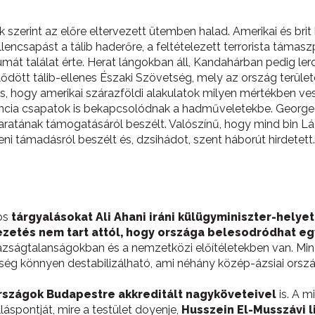
 szerint az előre eltervezett ütemben halad. Amerikai és br
encsapást a tálib haderőre, a feltételezett terrorista támasz
umát találat érte. Herat lángokban áll, Kandahárban pedig le
dött tálib-ellenes Északi Szövetség, mely az ország területén
os, hogy amerikai szárazföldi alakulatok milyen mértékben v
rancia csapatok is bekapcsolódnak a hadműveletekbe. Georg
karatának támogatásáról beszélt. Valószínű, hogy mind bin L
eni támadásról beszélt és, dzsihádot, szent háborút hirdetett.
los
tárgyalásokat Ali Ahani iráni külügyminiszter-helye
vezetés nem tart attól, hogy országa belesodródhat e
gazságtalanságokban és a nemzetközi előítéletekben van. M
ég könnyen destabilizálható, ami néhány közép-ázsiai ország
országok Budapestre akkreditált nagyköveteivel
is. A m
áspontját, mire a testület doyenje,
Husszein El-Musszávi l