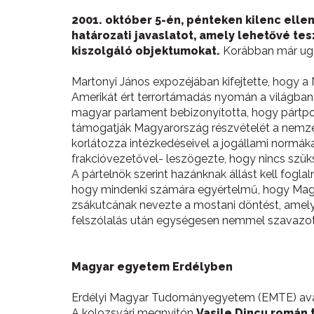
2001. október 5-én, pénteken kilenc elle
határozati javaslatot, amely lehetővé te
kiszolgáló objektumokat.
Korábban már ugy
Martonyi János expozéjában kifejtette, hogy a
Amerikát ért terrortámadás nyomán a világban me
magyar parlament bebizonyította, hogy pártpo
támogatják Magyarország részvételét a nemze
korlátozza intézkedéseivel a jogállami normá
frakcióvezetővel- leszögezte, hogy nincs szü
A pártelnök szerint hazánknak állást kell fogla
hogy mindenki számára egyértelmű, hogy Magya
zsákutcának nevezte a mostani döntést, amely e
felszólalás után egységesen nemmel szavazot
Magyar egyetem Erdélyben
Erdélyi Magyar Tudományegyetem (EMTE) avatás
A kolozsvári megnyitón
Vasile Dincu román 