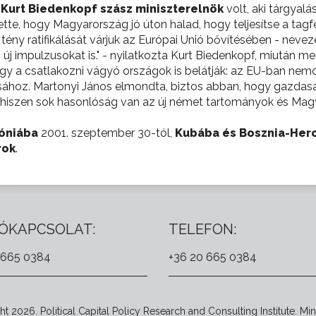
Kurt Biedenkopf szász miniszterelnök
volt, aki tárgyal
ntette, hogy Magyarország jó úton halad, hogy teljesítse a ta
 tény ratifikálását várjuk az Európai Unió bővítésében - nev
 új impulzusokat is." - nyilatkozta Kurt Biedenkopf, miután m
 a csatlakozni vágyó országok is belátják: az EU-ban nemcs
ásához. Martonyi János elmondta, biztos abban, hogy gazdasági
hiszen sok hasonlóság van az új német tartományok és Magy
óniába
2001. szeptember 30-tól,
Kubába és Bosznia-Her
rok
.
ÓKAPCSOLAT:
TELEFON:
 665 0384
+36 20 665 0384
t 2026. Political Capital Policy Research and Consulting Institute. Min