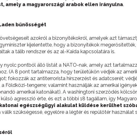
t, amely a magyarországi arabok ellen irányulna
.
n Laden bűnösségét
vetségeseit azokról a bizonyítékokról, amelyek azt támasztjá
gyminiszter kijelentette, hogy a bizonyítékok megerősítetté
ltak a tálib rendszer és az al-Kaida kapcsolatára is.
 nyolc pontból álló listát a NATO-nak, amely azt tartalmazz
oz. (A 8 pont tartalmazza, hogy területükön védjék az amerika
ot; fokozzák az antiterrorista hírszerzést és adatcserét; véd
kat a Földközi-tengerre; valamint használják az amerikai igén
vonandó amerikai katonákat). A washingtoni szerződés kölcsön
ülső agresszió érte, és ezt a többi 18 tagállam, így Magyaro
katonai egészségügyi alakulat küldése kerülhet szób
 válik szükségessé, egyelőre a légtér és repülőtér használat s
séről