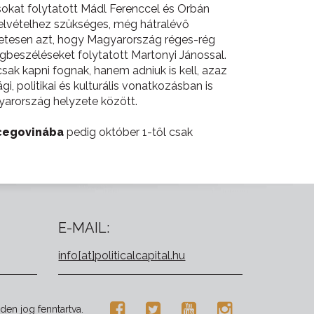
ásokat folytatott Mádl Ferenccel és Orbán
gfelvételhez szükséges, még hátralévő
ezetesen azt, hogy Magyarország réges-rég
egbeszéléseket folytatott Martonyi Jánossal.
ak kapni fognak, hanem adniuk is kell, azaz
, politikai és kulturális vonatkozásban is
arország helyzete között.
cegovinába
pedig október 1-től csak
E-MAIL:
info[at]politicalcapital.hu
den jog fenntartva.