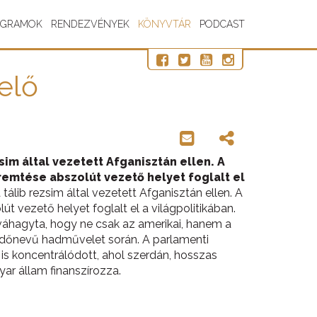
OGRAMOK
RENDEZVÉNYEK
KÖNYVTÁR
PODCAST
yelő
im által vezetett Afganisztán ellen. A
remtése abszolút vezető helyet foglalt el
álib rezsim által vezetett Afganisztán ellen. A
t vezető helyet foglalt el a világpolitikában.
áhagyta, hogy ne csak az amerikai, hanem a
edőnevű hadművelet során. A parlamenti
is koncentrálódott, ahol szerdán, hosszas
r állam finanszírozza.