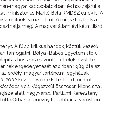
román-magyar kapcsolatokban, és hozzájárul a
tási miniszter és Markó Béla RMDSZ elnök is. A
zterelnök is megjelent. A miniszterelnök a
oszthatja meg." A magyar állam évi kétmilliárd
ényt. A főbb kritikus hangok, köztük vezető
ban támogatni (Bólyai-Babes Egyetem stb.),
alapítás hosszas és vontatott előkészületei
na, ennek engedélyezését azonban 1989 óta az
az erdélyi magyar történelmi egyházak
0-2002 között évente kétmilliárd forintot
 kétséges volt. Végezetül összesen kilenc szak
isze alatti nagyváradi Partiumi Keresztény
totta Orbán a tanévnyitót, abban a városban,