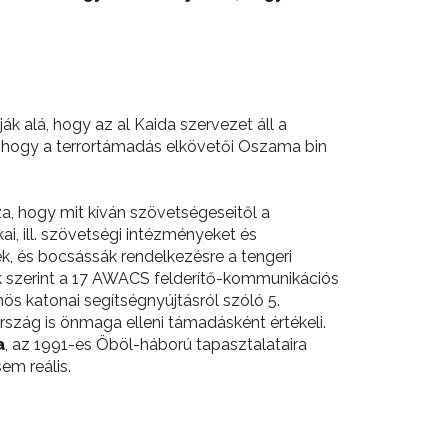
k alá, hogy az al Kaida szervezet áll a
k, hogy a terrortámadás elkövetői Oszama bin
a, hogy mit kíván szövetségeseitől a
i, ill. szövetségi intézményeket és
jék, és bocsássák rendelkezésre a tengeri
yek szerint a 17 AWACS felderítő-kommunikációs
ös katonai segítségnyújtásról szóló 5.
rszág is önmaga elleni támadásként értékeli.
a
, az 1991-es Öböl-háború tapasztalataira
em reális.