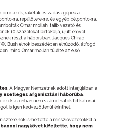
it bombázók, rakéták és vadászgépek a
pontokra, repülőterekre, és egyéb célpontokra.
rombolták Omar mollah, tálib vezető és
ek 10 százalékát birtokolja, újult erővel
esznek részt a háborúban. Jacques Chirac
e W. Bush elnök beszédében elhúzódó, átfogó
áden, mind Omar mollah túlélte az első
ttes
. A Magyar Nemzetnek adott interjújában a
gy esetleges afganisztáni háborúba
.
indezek azonban nem számolhatók fel katonai
ot is igen kedvezőtlenül érinthet.
iniszterelnök ismertette a misszióvezetőkkel a
ibanoni nagykövet kifejtette, hogy nem