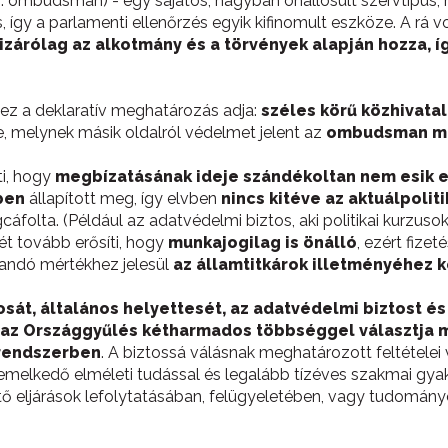
: ombudsman) - egy sajátos, nagyban önállósult szervtípus,
s, így a parlamenti ellenőrzés egyik kifinomult eszköze. A rá
izárólag az alkotmány és a törvények alapján hozza, íg
ez a deklaratív meghatározás adja:
széles körű közhivatali
, melynek másik oldalról védelmet jelent az
ombudsman me
ti, hogy
megbízatásának ideje szándékoltan nem esik e
ben
állapított meg, így elvben
nincs kitéve az aktuálpolit
olta. (Például az adatvédelmi biztos, aki politikai kurzusoktó
 tovább erősíti, hogy
munkajogilag is önálló
, ezért fiz
landó mértékhez jelesül
az államtitkárok illetményéhez k
sát, általános helyettesét, az adatvédelmi biztost és
ra az Országgyűlés kétharmados többséggel választja 
 rendszerben
. A biztossá válásnak meghatározott feltétele
melkedő elméleti tudással és legalább tízéves szakmai gyakor
ő eljárások lefolytatásában, felügyeletében, vagy tudomány