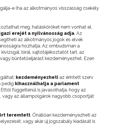
gálja-e (ha az alkotmányos visszásság csekély
ltoztathat meg, hatásköröket nem vonhat el.
gazi erejét a nyilvánosság adja
. Az
egítheti az alkotmányos jogok és elvek
ilvánosságra hozhatja. Az ombudsman a
zsgál, bírál, sajtótájékoztatót tart, az
i, vagy büntetőeljárást kezdeményezhet. Ezen
gálhat:
kezdeményezheti
az érintett szerv
n pedig
kihasználhatja a parlament
 Ettől függetlenül is javasolhatja, hogy az
s, vagy az állampolgárok nagyobb csoportját
ört teremtett
. Önállóan kezdeményezheti az
helyezését, vagy akár új jogszabály kiadását is