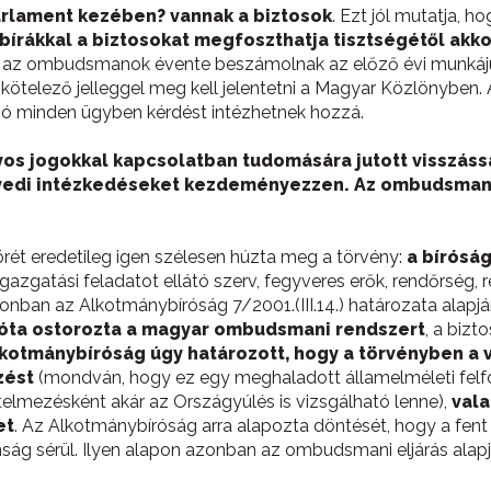
arlament kezében? vannak a biztosok
. Ezt jól mutatja, h
írákkal a biztosokat megfoszthatja tisztségétől akkor
: az ombudsmanok évente beszámolnak az előző évi munkájukr
ötelező jelleggel meg kell jelentetni a Magyar Közlönyben. 
ozó minden ügyben kérdést intézhetnek hozzá.
yos jogokkal kapcsolatban tudomására jutott visszássá
yedi intézkedéseket kezdeményezzen. Az ombudsmano
ét eredetileg igen szélesen húzta meg a törvény:
a bírósá
gazgatási feladatot ellátó szerv, fegyveres erők, rendőrség,
zonban az Alkotmánybíróság 7/2001.(III.14.) határozata alap
góta ostorozta a magyar ombudsmani rendszert
, a bizt
lkotmánybíróság úgy határozott, hogy a törvényben a 
zést
(mondván, hogy ez egy meghaladott államelméleti felfo
értelmezésként akár az Országyúlés is vizsgálható lenne),
vala
et
. Az Alkotmánybíróság arra alapozta döntését, hogy a fent
ság sérül. Ilyen alapon azonban az ombudsmani eljárás alapj