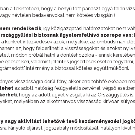
n a tekintetben, hogy a benyújtott panaszt egyáltalán vizs
, vagy névtelen bedaványokat nem köteles vizsgálni)
 nem rendelkezik
, így közigazgatási határozatokat nem vá
országgyűlési biztosnak figyelemfelhívó szerepe van: i
 a konkrét intézkedések azok, melyekkel az ombudsman elős
n, hanem az, hogy felderítheti a visszásságokat és azokat ny
ett módon próbál hatni a döntéshozókra - ennek keretében kivi
lépését kéri, valamint jelentős jogsértések esetén fegyelm
gtámadott" intézmény a biztossal köteles együttműködni.
os visszásságra derül fény, akkor erre többféleképpen rea
 tehet
az adott hatóság felügyeleti szervénél, végső esetbe
kérhet
i, hogy az adott ügyet vizsgálja ki az Országgyűlés is.
yeket, melyekben az alkotmányos visszásság kirívóan súlyo
ny nagy aktivitást lehetővé tevő kezdeményezési jogk
sra irányuló eljárást, jogszabály módosítását, hatályon kívül 