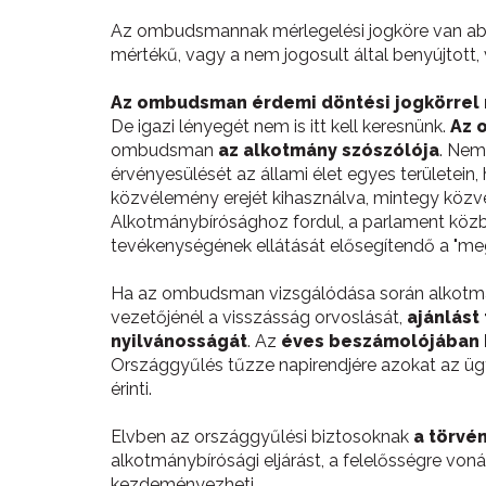
Az ombudsmannak mérlegelési jogköre van abba
mértékű, vagy a nem jogosult által benyújtott
Az ombudsman érdemi döntési jogkörrel
De igazi lényegét nem is itt kell keresnünk.
Az 
ombudsman
az alkotmány szószólója
. Nem
érvényesülését az állami élet egyes területei
közvélemény erejét kihasználva, mintegy közvet
Alkotmánybírósághoz fordul, a parlament közbe
tevékenységének ellátását elősegítendő a "me
Ha az ombudsman vizsgálódása során alkotmány
vezetőjénél a visszásság orvoslását,
ajánlást
nyilvánosságát
. Az
éves beszámolójában 
Országgyűlés tűzze napirendjére azokat az üg
érinti.
Elvben az országgyűlési biztosoknak
a törvé
alkotmánybírósági eljárást, a felelősségre voná
kezdeményezheti.