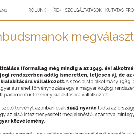
RÓLUNK
HÍREK
SZOLGÁLTATÁSOK
KUTATÁSI PR
ENG
budsmanok megválaszt
izálása (formailag még mindig a az 1949. évi alkotmá
ogi rendszerben addig ismeretlen, teljesen új, de a
ialakítására vállalkozott.
A szocialista alkotmány 1989-
gyar átmenet törvényhozása egy a magyar közjogi rendszerben
parlamenti intézmény kialakítására vállalkozott.
ól szóló törvényt azonban csak
1993 nyarán
tudta az ország
 így az első intézményesített megjelenéstől számítva minteg
gyar közvélemény
.