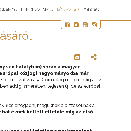
OGRAMOK
RENDEZVÉNYEK
KÖNYVTÁR
PODCAST
ásáról
ny van hatályban) során a magyar
z európai közjogi hagyományokba már
es demokratizálása (formailag még mindig a az
 addig ismeretlen, teljesen új, de az európai
gyűlés elfogadni, maguknak a biztosoknak a
y
hat évnek kellett eltelnie míg az első