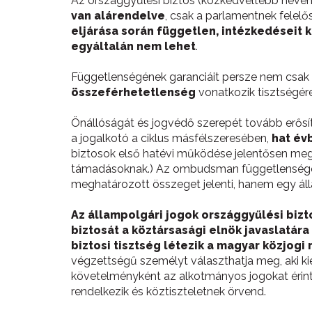
Az országgyűlési biztos (közkedveltebb nevén
van alárendelve
, csak a parlamentnek felelő
eljárása során független, intézkedéseit k
egyáltalán nem lehet
.
Függetlenségének garanciáit persze nem csak 
összeférhetetlenség
vonatkozik tisztségére
Önállóságát és jogvédő szerepét tovább erősí
a jogalkotó a ciklus másfélszeresében,
hat év
biztosok első hatévi működése jelentősen megcáf
támadásoknak.) Az ombudsman függetlenségét
meghatározott összeget jelenti, hanem egy ál
Az állampolgári jogok országgyűlési bizto
biztosát a köztársasági elnök javaslatá
biztosi tisztség létezik a magyar közjogi
végzettségű személyt választhatja meg, aki kie
követelményként az alkotmányos jogokat érint
rendelkezik és köztiszteletnek örvend.