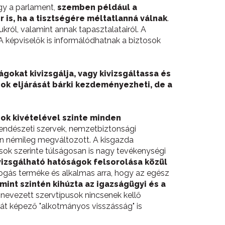
ogy a parlament,
szemben például a
 is, ha a tisztségére méltatlanná válnak
.
ól, valamint annak tapasztalatairól. A
A képviselők is informálódhatnak a biztosok
gokat kivizsgálja, vagy kivizsgáltassa és
k eljárását bárki kezdeményezheti, de a
gok kivételével szinte minden
 rendészeti szervek, nemzetbiztonsági
ján némileg megváltozott. A kisgazda
osok szerinte túlságosan is nagy tevékenységi
vizsgálható hatóságok felsorolása közül
gás terméke és alkalmas arra, hogy az egész
mint szintén kihúzta az igazságügyi és a
 nevezett szervtípusok nincsenek kellő
át képező "alkotmányos visszásság" is