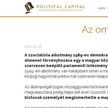
HUN
Az om
2001-10-16
A szocialista alkotmány 1989-es demokrat
átmenet törvényhozása egy a magyar közj
szervesen beépült parlamenti intézmény k
1949. évi alkotmány van hatályban) során a ma
közjogi hagyományokba már szervesen beépült 
Az állampolgári jogok országgyűlési biztosár
megválasztása pedig teljes két évet csúszott,
biztosok személyét megismerhette a ma