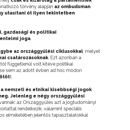
 mely
csak és kizárólag a parlamentnek
 vonatkozó törvény alapján
az ombudsman
y utasítani őt ilyen tekintetben
, gazdasági és politikai
ntelmi joga
.
gybe az országgyűlési ciklusokkal
, melyet
ikai csatározásoknak
. Ezt azonban a
l függetlenül volt kitéve politikai
etése sem az adott évben ad hoc módon
ötöt
t.
 a nemzeti és etnikai kisebbségi jogok
meg. Jelenleg e négy országgyűlési
i vannak: az Országgyűlés azt a jogtudományi
lattal rendelkezik, valamint speciális
os elméletében jelentős tapasztalatokkal