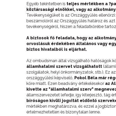
Egyéb tekintetben is
teljes mértékben a ?p
köztársasági elnökkel, vagy az alkotmányb
Tevékenységüket is az Országgyűlés ellenőrzi
beszámolóról az Országgyűlés határoz és azt k
tevékenységéről, hiszen a feladatkörébe tart
A biztosok fő feladata, hogy az alkotmán
orvoslásuk érdekében általános vagy eg
biztos hivatalból is eljárhat.
Az ombudsman által vizsgálható hatóságok kör
államhatalmi szervet vizsgálhatott
(állami
szolgálatok, helyi önkormányzatok, stb.). Ez a
országgyűlési képviselő,
Pokol Béla már ré
köre miatt. Ezen beadvány értékelésekor
az A
kivette az "államhatalmi szerv" megneve
államszervezetet lefedje, így kiterjesztő, tág 
bíróságon kívüli jogvitát eldöntő szervek
mértékben meghatározva, és ezzel a jogbizton
értelmezhetetlen és bizonytalan lenne.