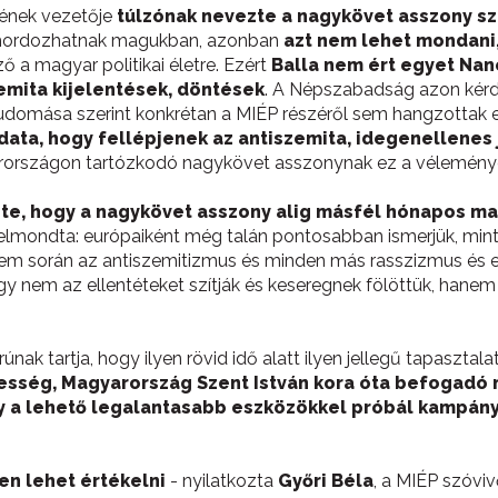
tjének vezetője
túlzónak nevezte a nagykövet asszony sz
 hordozhatnak magukban, azonban
azt nem lehet mondani
ő a magyar politikai életre. Ezért
Balla nem ért egyet Na
zemita kijelentések, döntések
. A Népszabadság azon kérd
: tudomása szerint konkrétan a MIÉP részéről sem hangzottak e
ladata, hogy fellépjenek az antiszemita, idegenellenes
arországon tartózkodó nagykövet asszonynak ez a véleménye 
e, hogy a nagykövet asszony alig másfél hónapos mag
elmondta: európaiként még talán pontosabban ismerjük, mint 
m során az antiszemitizmus és minden más rasszizmus és ezért
gy nem az ellentéteket szítják és keseregnek fölöttük, han
nak tartja, hogy ilyen rövid idő alatt ilyen jellegű tapaszta
nesség, Magyarország Szent István kora óta befogadó
ely a lehető legalantasabb eszközökkel próbál kampány
n lehet értékelni
- nyilatkozta
Győri Béla
, a MIÉP szóviv