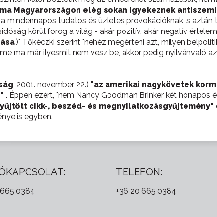
ma Magyarországon elég sokan igyekeznek antiszemit
 a mindennapos tudatos és üzletes provokációknak, s aztán té
sidóság körül forog a világ - akár pozitív, akár negatív értel
lása
.)" Tőkéczki szerint "nehéz megérteni azt, milyen belpolit
me ma már ilyesmit nem vesz be, akkor pedig nyilvánvaló az
ság
, 2001. november 22.)
"az amerikai nagykövetek korm
l"
. Éppen ezért, "nem Nancy Goodman Brinker két hónapos
űjtött cikk-, beszéd- és megnyilatkozásgyűjtemény"
nye is egyben.
ÓKAPCSOLAT:
TELEFON:
 665 0384
+36 20 665 0384