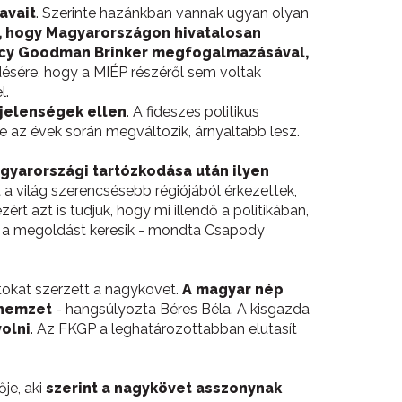
avait
. Szerinte hazánkban vannak ugyan olyan
, hogy Magyarországon hivatalosan
ncy Goodman Brinker megfogalmazásával,
ésére, hogy a MIÉP részéről sem voltak
l.
 jelenségek ellen
. A fideszes politikus
az évek során megváltozik, árnyaltabb lesz.
yarországi tartózkodása után ilyen
a világ szerencsésebb régiójából érkezettek,
 azt is tudjuk, hogy mi illendő a politikában,
em a megoldást keresik - mondta Csapody
latokat szerzett a nagykövet.
A magyar nép
 nemzet
- hangsúlyozta Béres Béla. A kisgazda
olni
. Az FKGP a leghatározottabban elutasít
ője, aki
szerint a nagykövet asszonynak