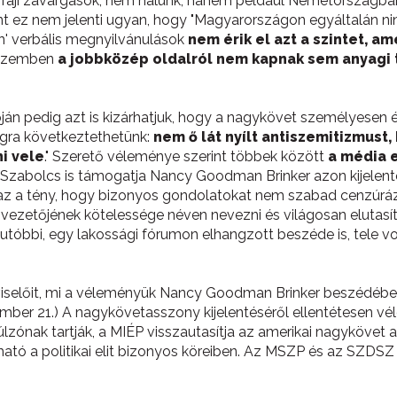
 faji zavargások, nem nálunk, hanem például Németországba
nt ez nem jelenti ugyan, hogy "Magyarországon egyáltalán ni
n' verbális megnyilvánulások
nem érik el azt a szintet, a
l szemben
a jobbközép oldalról nem kapnak sem anyagi 
pján pedig azt is kizárhatjuk, hogy a nagykövet személyesen
ogra következtethetünk:
nem ő lát nyílt antiszemitizmust
ni vele
." Szerető véleménye szerint többek között
a média 
 Szabolcs is támogatja Nancy Goodman Brinker azon kijelenté
 az a tény, hogy bizonyos gondolatokat nem szabad cenzúrá
 vezetőjének kötelessége néven nevezni és világosan elutasíta
tóbbi, egy lakossági fórumon elhangzott beszéde is, tele vo
selőit, mi a véleményük Nancy Goodman Brinker beszédében e
ember 21.) A nagykövetasszony kijelentéséről ellentétesen v
lzónak tartják, a MIÉP visszautasítja az amerikai nagykövet
ható a politikai elit bizonyos köreiben. Az MSZP és az SZDSZ 