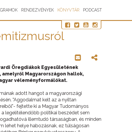
OGRAMOK
RENDEZVÉNYEK
KÖNYVTÁR
PODCAST
emitizmusról
vardi Öregdiákok Egyesületének
t, amelyről Magyarországon hallok,
 magyar véleményformálókat.
lmának adott hangot a magyarországi
sén. "Aggodalmat kelt az a nyíltan
öreiből"- fejtette ki a Magyar Tudományos
a legelítélendőbb politikai beszédet sem
fogadhatóvá illemtudó társaságban, és minden
nem lehet helye habozásnak, ez túlságosan