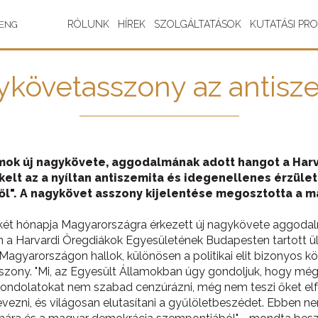
RÓLUNK
HÍREK
SZOLGÁLTATÁSOK
KUTATÁSI PR
ENG
ykövetasszony az antisz
amok új nagykövete, aggodalmának adott hangot a Har
elt az a nyíltan antiszemita és idegenellenes érzüle
iből". A nagykövet asszony kijelentése megosztotta a
két hónapja Magyarországra érkezett új nagykövete aggoda
 a Harvardi Öregdiákok Egyesületének Budapesten tartott ülé
 Magyarországon hallok, különösen a politikai elit bizonyos k
ony. "Mi, az Egyesült Államokban úgy gondoljuk, hogy még 
gondolatokat nem szabad cenzúrázni, még nem teszi őket el
evezni, és világosan elutasítani a gyűlöletbeszédet. Ebben 