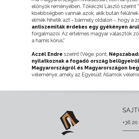
előnyök reményében. Tőkéczki László szerint "
kisebbségben vannak azok, akik bután felülnek
elmék hihetik azt - bármely oldalon -, hogy a z
antiszemiták érdekes egy gyékényen áru
forgalmazói. Az értelmes magyar választók zö
a hamis kórus."
Aczél Endre
szerint (Vége, pont,
Népszabad
nyilatkoznak a fogadó ország belügyeirő
Magyarországról és Magyarországon begy
véleménye, amely az Egyesült Államok vélemé
SAJT
+36 20