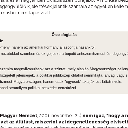
ára és a magyar demokrácia szempontjából" - mondta besz
egengyűlölő kijelentések jelentik számára az egyetlen kelle
ol máshol nem tapasztalt.
Összefoglalás
k:
lemény, hanem az amerikai kormány álláspontja hazánkról.
ézetekkel szemben és ez gerjeszti a terjedő antiszemitizmust és idegengyűl
szemita megnyilvánulások azt a szintet, mely alapján Magyarországot pellengér
lszigetelt jelenségek, a politikai jobbközép oldalról semmifajta, anyagi vagy
itizmust Magyarországon, hanem csak "egyesek" akarják ezt láttatni vele.
bad semmilyen politikai beszédet cenzúrázni.
Magyar Nemzet
, 2001. november. 21.)
nem igaz, "hogy a 
azt az állítást, miszerint az idegenellenesség elvise