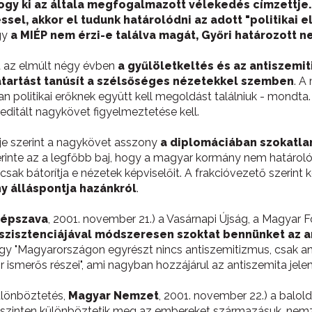
hogy ki az általa megfogalmazott vélekedés címzettje
sel, akkor el tudunk határolódni az adott "politikai el
gy
a MIÉP nem érzi-e találva magát, Győri határozott 
t az elmúlt négy évben
a gyűlöletkeltés és az antiszemi
artást tanúsít a szélsőséges nézetekkel szemben
. A
n politikai erőknek együtt kell megoldást találniuk - mondta. 
ditált nagykövet figyelmeztetése kell.
je szerint a nagykövet asszony
a diplomáciában szokatla
erinte az a legfőbb baj, hogy a magyar kormány nem határoló
csak bátorítja e nézetek képviselőit. A frakcióvezető szerint
y álláspontja hazánkról
.
épszava
, 2001. november 21.) a Vasárnapi Újság, a Magyar
szisztenciájával módszeresen szoktat bennünket az a
, hogy "Magyarországon egyrészt nincs antiszemitizmus, csak 
r ismerős részei", ami nagyban hozzájárul az antiszemita jele
ülönböztetés,
Magyar Nemzet
, 2001. november 22.) a balolda
zinten különböztetik meg az embereket származásuk, nemzeti