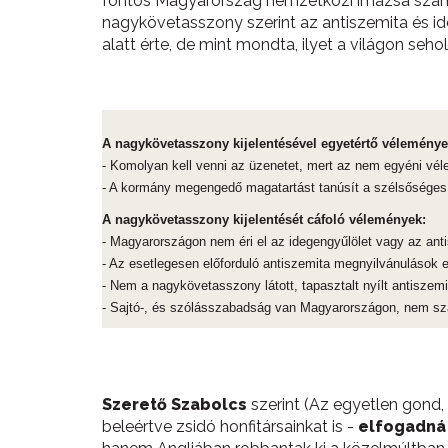
fontos Magyarország nemzetközi imázsa szám
nagykövetasszony szerint az antiszemita és id
alatt érte, de mint mondta, ilyet a világon seh
A nagykövetasszony kijelentésével egyetértő véleménye
- Komolyan kell venni az üzenetet, mert az nem egyéni vé
- A kormány megengedő magatartást tanúsít a szélsőséges n
A nagykövetasszony kijelentését cáfoló vélemények:
- Magyarországon nem éri el az idegengyűlölet vagy az anti
- Az esetlegesen előforduló antiszemita megnyilvánulások e
- Nem a nagykövetasszony látott, tapasztalt nyílt antiszem
- Sajtó-, és szólásszabadság van Magyarországon, nem sza
Szerető Szabolcs
szerint (Az egyetlen gond,
beleértve zsidó honfitársainkat is -
elfogadná 