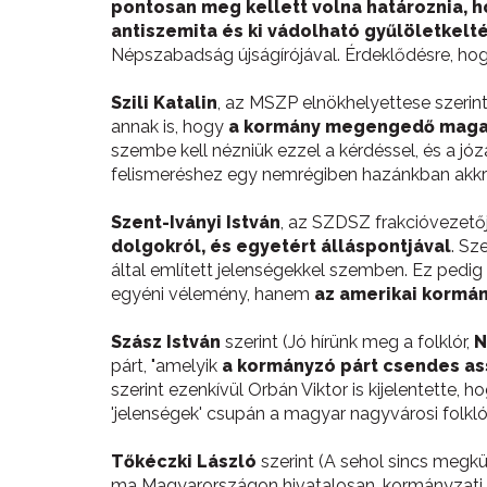
pontosan meg kellett volna határoznia, 
antiszemita és ki vádolható gyűlöletkeltés
Népszabadság újságírójával. Érdeklődésre, ho
Szili Katalin
, az MSZP elnökhelyettese szerin
annak is, hogy
a kormány megengedő magat
szembe kell nézniük ezzel a kérdéssel, és a józa
felismeréshez egy nemrégiben hazánkban akkre
Szent-Iványi István
, az SZDSZ frakcióvezető
dolgokról, és egyetért álláspontjával
. Sz
által említett jelenségekkel szemben. Ez pedig 
egyéni vélemény, hanem
az amerikai kormán
Szász István
szerint (Jó hírünk meg a folklór,
N
párt, "amelyik
a kormányzó párt csendes as
szerint ezenkívül Orbán Viktor is kijelentette
'jelenségek' csupán a magyar nagyvárosi folkló
Tőkéczki László
szerint (A sehol sincs megk
ma Magyarországon hivatalosan, kormányzati s