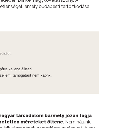
édében Brinker nagykövetasszony. A
metlenséget, amely budapesti tartózkodása
öletet.
re kellene állítani.
 szellemi támogatást nem kapnk.
magyar társadalom bármely józan tagja
-
lhetetlen méreteket öltene
. Nem nálunk,