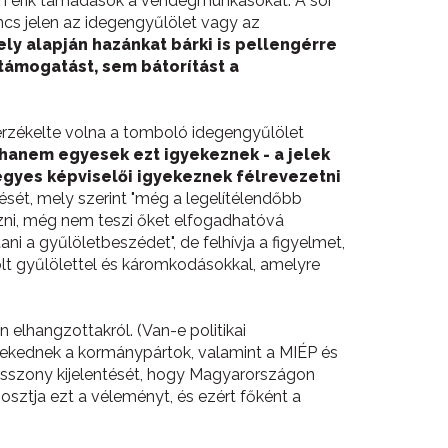
n érik támadások a vendégmunkásokat. A sor
ncs jelen az idegengyűlölet vagy az
mely alapján hazánkat bárki is pellengérre
támogatást, sem bátorítást a
 érzékelte volna a tomboló idegengyűlölet
, hanem egyesek ezt igyekeznek - a jelek
egyes képviselői igyekeznek félrevezetni
sét, mely szerint "még a legelítélendőbb
zni, még nem teszi őket elfogadhatóvá
ni a gyűlöletbeszédet", de felhívja a figyelmet,
lt gyűlölettel és káromkodásokkal, amelyre
lhangzottakról. (Van-e politikai
élekednek a kormánypártok, valamint a MIÉP és
 asszony kijelentését, hogy Magyarországon
osztja ezt a véleményt, és ezért főként a