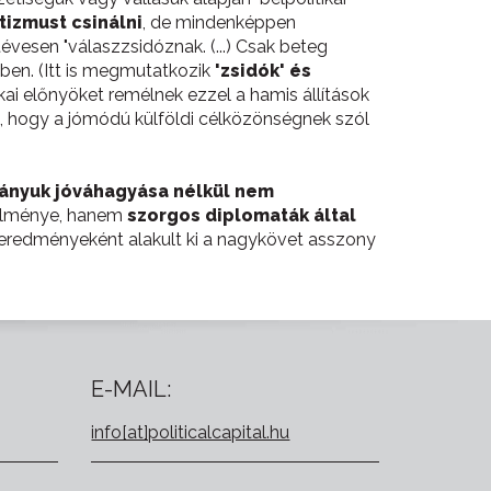
izmust csinálni
, de mindenképpen
vesen "válaszzsidóznak. (...) Csak beteg
emben. (Itt is megmutatkozik
'zsidók' és
ikai előnyöket remélnek ezzel a hamis állítások
, hogy a jómódú külföldi célközönségnek szól
ányuk jóváhagyása nélkül nem
 élménye, hanem
szorgos diplomaták által
eredményeként alakult ki a nagykövet asszony
E-MAIL:
info[at]politicalcapital.hu