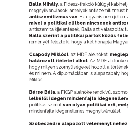
Balla Mihály
, a Fidesz-frakció külügyi kabine
megnyilvánulások, amelyek antiszemitizmust
antiszemitizmus van
. Ez ugyanis nem jellemz
mivel a politikai elitben nincsenek antis
antiszemita kijelentések, Balla azt válaszolta
Balla szerint a politikai pártok közös fe
reményét fejezte ki, hogy a két hónapja Magy
Csapody Miklóst
, az MDF alelnökét,
meglept
határozott ítéletet alkot
. Az MDF alelnöke 
hogy milyen szörnyűségeket hozott a történele
és mi nem. A diplomáciában is alapszabály, ho
Miklós.
Bérse Béla
, a FKGP alelnöke rendkívül szomorú
lelkétől idegen mindenfajta idegenelle
politikus szerint
van olyan politikai erő, m
mindenfajta idegenellenes megnyilvánulást.
Szóbeszédre alapozott véleményt neheze