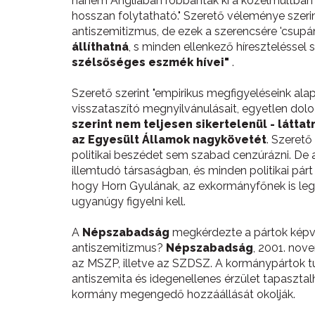
hanem Angliában robbantak ki a közelmúltban
hosszan folytatható." Szerető véleménye szeri
antiszemitizmus, de ezek a szerencsére 'csupá
állíthatná
, s minden ellenkező híresztelésse
szélsőséges eszmék hívei"
.
Szerető szerint "empirikus megfigyeléseink ala
visszataszító megnyilvánulásait, egyetlen dol
szerint nem teljesen sikertelenül - láttat
az Egyesült Államok nagykövetét
. Szerető
politikai beszédet sem szabad cenzúrázni. De
illemtudó társaságban, és minden politikai párt
hogy Horn Gyulának, az exkormányfőnek is legu
ugyanúgy figyelni kell.
A
Népszabadság
megkérdezte a pártok képvi
antiszemitizmus?
Népszabadság
, 2001. nov
az MSZP, illetve az SZDSZ. A kormánypártok tú
antiszemita és idegenellenes érzület tapasztal
kormány megengedő hozzáállását okolják.