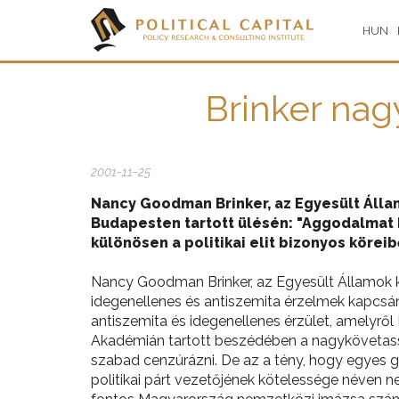
HUN
Brinker nag
2001-11-25
Nancy Goodman Brinker, az Egyesült Áll
Budapesten tartott ülésén: "Aggodalmat k
különösen a politikai elit bizonyos köre
Nancy Goodman Brinker, az Egyesült Államok 
idegenellenes és antiszemita érzelmek kapcsán
antiszemita és idegenellenes érzület, amelyről
Akadémián tartott beszédében a nagykövetassz
szabad cenzúrázni. De az a tény, hogy egyes 
politikai párt vezetőjének kötelessége néven n