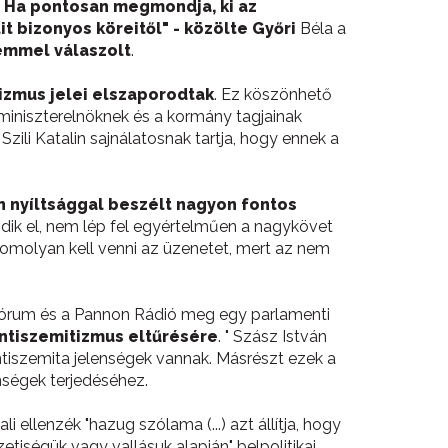
. Ha pontosan megmondja, ki az
it bizonyos köreitől" - közölte Győri
Béla a
nemmel válaszolt
.
tizmus jelei elszaporodtak
. Ez köszönhető
 miniszterelnöknek és a kormány tagjainak
Szili Katalin sajnálatosnak tartja, hogy ennek a
n nyíltsággal beszélt nagyon fontos
dik el, nem lép fel egyértelműen a nagykövet
 komolyan kell venni az üzenetet, mert az nem
 Fórum és a Pannon Rádió meg egy parlamenti
ntiszemitizmus eltűrésére
. " Szász István
antiszemita jelenségek vannak. Másrészt ezek a
nségek terjedéséhez.
li ellenzék "hazug szólama (...) azt állítja, hogy
ségük vagy vallásuk alapján" belpolitikai