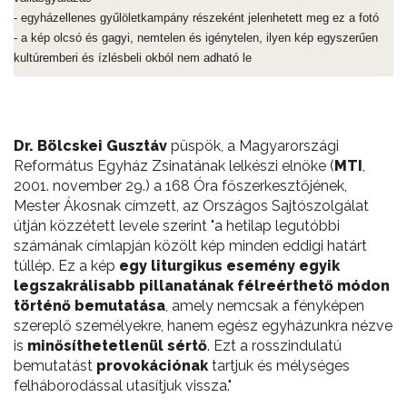
- egyházellenes gyűlöletkampány részeként jelenhetett meg ez a fotó
- a kép olcsó és gagyi, nemtelen és igénytelen, ilyen kép egyszerűen
kultúremberi és ízlésbeli okból nem adható le
Dr. Bölcskei Gusztáv
püspök, a Magyarországi
Református Egyház Zsinatának lelkészi elnöke (
MTI
,
2001. november 29.) a 168 Óra főszerkesztőjének,
Mester Ákosnak címzett, az Országos Sajtószolgálat
útján közzétett levele szerint "a hetilap legutóbbi
számának címlapján közölt kép minden eddigi határt
túllép. Ez a kép
egy liturgikus esemény egyik
legszakrálisabb pillanatának félreérthető módon
történő bemutatása
, amely nemcsak a fényképen
szereplő személyekre, hanem egész egyházunkra nézve
is
minősíthetetlenül sértő
. Ezt a rosszindulatú
bemutatást
provokációnak
tartjuk és mélységes
felháborodással utasítjuk vissza."