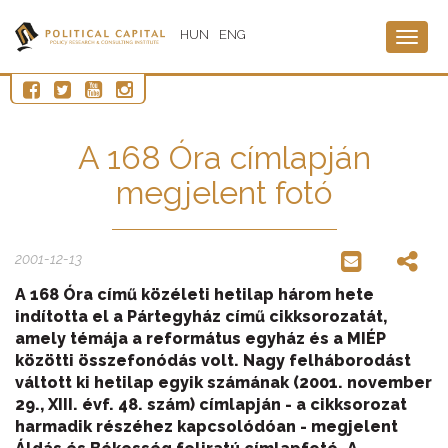
HUN
ENG
Togg
navig
A 168 Óra címlapján
megjelent fotó
2001-12-13
A 168 Óra című közéleti hetilap három hete
indította el a Pártegyház című cikksorozatát,
amely témája a református egyház és a MIÉP
közötti összefonódás volt. Nagy felháborodást
váltott ki hetilap egyik számának (2001. november
29., XIII. évf. 48. szám) címlapján - a cikksorozat
harmadik részéhez kapcsolódóan - megjelent