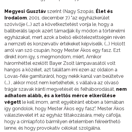
Megyesi Gusztáv
szerint (Nagy Szopás,
Élet és
Irodalom
, 2001. december 7.) "az egyházkerület
szóvivője (...) azt a következtetést vonja le, hogy a
balliberális lapok azért támadják ily módon a történelmi
egyházakat, mert azok a belső elkötelezettségén révén
a nemzeti és konzervatív értékeket képviselik. (...) Holott
arról van szó csupán, hogy Mester Ákos egy fasz. Ezt
direkt írom így, s megmondom, miért. Amikor
háromhéttel ezelőtt Bayer Zsolt lámpavasától volt
hangos a közélet, azt találtam írni ezen az oldalon a
Lovas-féle garnitúráról, hogy nekik kanül van beültetve
(...) , akkor most nem kertelhetek, s vállalva az olvasó
trágár szavak iránti megvetését és felháborodását,
nem
adhatom alább, és a kettős mérce elkerülése
végett
le kell írnom, amit egyébiránt ebben a témában
így gondolok, hogy Mester Ákos egy fasz". Mester Ákos
válaszlevelet írt az egyház tiltakozására, mely cáfolja,
hogy a címlapfotó bármilyen értelemben félreérthető
lenne, és hogy provokatív célokat szolgálna.