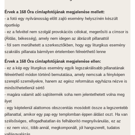
Érvek a 168 Óra címlapfotójának megjelenése mellett:
- a fotó egy nyilvánosság előtt zajló esemény helyszínén készült
riportkép
- ez a felvétel nem szolgál provokációs célokat, megerősíti a címsor is
(Áldás, békesség), amely nem idegen az ábrázolt pillanattól
- föl sem merülhetett a szerkesztőkben, hogy egy liturgikus esemény
szakrális pillanata bármilyen értelemben félreérthető lenne
Érvek a 168 Óra címlapfotójának megjelenése ellen:
- ez a kép egy liturgikus esemény egyik legszakrálisabb pillanatának
félreérthető módon történő bemutatása, amely nemcsak a fényképen
szereplő személyekre, hanem az egész református egyházra nézve is
minősíthetetlenül sértő
- magára valamit adó sajtótermék soha nem jelentethetett volna meg
ilyet
- egy képtelenül alattomos obszcenitás mosódott össze a legszentebb
pillanattal, amikor egy pap egy templomban éppen áldást oszt. Ha van
szélsőséges, elfogadhatatlan és felháborító megnyilvánulás, ez az
- ez nem vicc, több annál, megkomponált, jól hangszerelt, tudatos
vallásgyalázás