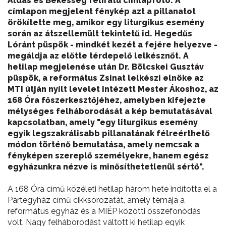
Áldás és Békesség feliratú címlapfotó. A
címlapon megjelent fénykép azt a pillanatot
örökítette meg, amikor egy liturgikus esemény
során az átszellemült tekintetű id. Hegedűs
Lóránt püspök - mindkét kezét a fejére helyezve -
megáldja az előtte térdepelő lelkésznőt. A
hetilap megjelenése után Dr. Bölcskei Gusztáv
püspök, a református Zsinat lelkészi elnöke az
MTI útján nyílt levelet intézett Mester Ákoshoz, az
168 Óra főszerkesztőjéhez, amelyben kifejezte
mélységes felháborodását a kép bemutatásával
kapcsolatban, amely "egy liturgikus esemény
egyik legszakrálisabb pillanatának félreérthető
módon történő bemutatása, amely nemcsak a
fényképen szereplő személyekre, hanem egész
egyházunkra nézve is minősíthetetlenül sértő".
A 168 Óra című közéleti hetilap három hete indította el a
Pártegyház című cikksorozatát, amely témája a
református egyház és a MIÉP közötti összefonódás
volt. Nagy felháborodást váltott ki hetilap egyik