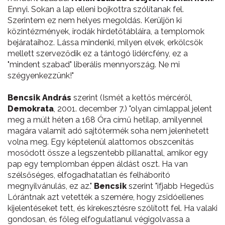
Ennyi. Sokan a lap elleni bojkottra szólítanak fel.
Szerintem ez nem helyes megoldás. Kerüljön ki
közintézmények, irodák hirdetőtábláira, a templomok
bejárataihoz. Lássa mindenki, milyen elvek, erkölcsök
mellett szerveződik ez a tántogó lidércfény, ez a
"mindent szabad" liberális mennyország. Ne mi
szégyenkezzünk!"
Bencsik András
szerint (Ismét a kettős mércéről,
Demokrata
, 2001. december 7.) "olyan címlappal jelent
meg a múlt héten a 168 Óra című hetilap, amilyennel
magára valamit adó sajtótermék soha nem jelenhetett
volna meg. Egy képtelenül alattomos obszcenitás
mosódott össze a legszentebb pillanattal, amikor egy
pap egy templomban éppen áldást oszt. Ha van
szélsőséges, elfogadhatatlan és felháborító
megnyilvánulás, ez az."
Bencsik
szerint "ifjabb Hegedűs
Lórántnak azt vetették a szemére, hogy zsidóellenes
kijelentéseket tett, és kirekesztésre szólított fel. Ha valaki
gondosan, és főleg elfogulatlanul végigolvassa a