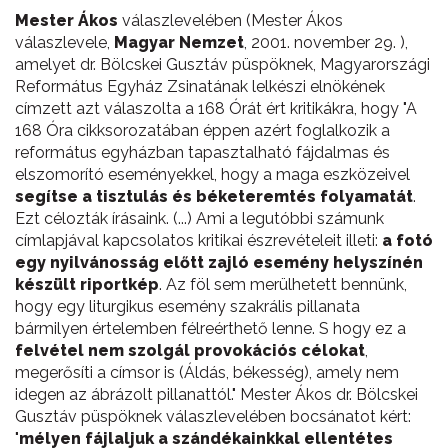
Mester Ákos
válaszlevelében (Mester Ákos
válaszlevele,
Magyar Nemzet
, 2001. november 29. ),
amelyet dr. Bölcskei Gusztáv püspöknek, Magyarországi
Református Egyház Zsinatának lelkészi elnökének
címzett azt válaszolta a 168 Órát ért kritikákra, hogy "A
168 Óra cikksorozatában éppen azért foglalkozik a
református egyházban tapasztalható fájdalmas és
elszomorító eseményekkel, hogy a maga eszközeivel
segítse a tisztulás és béketeremtés folyamatát
.
Ezt célozták írásaink. (...) Ami a legutóbbi számunk
címlapjával kapcsolatos kritikai észrevételeit illeti:
a fotó
egy nyilvánosság előtt zajló esemény helyszínén
készült riportkép
. Az föl sem merülhetett bennünk,
hogy egy liturgikus esemény szakrális pillanata
bármilyen értelemben félreérthető lenne. S hogy ez a
felvétel nem szolgál provokációs célokat
,
megerősíti a címsor is (Áldás, békesség), amely nem
idegen az ábrázolt pillanattól." Mester Ákos dr. Bölcskei
Gusztáv püspöknek válaszlevelében bocsánatot kért:
"
mélyen fájlaljuk a szándékainkkal ellentétes