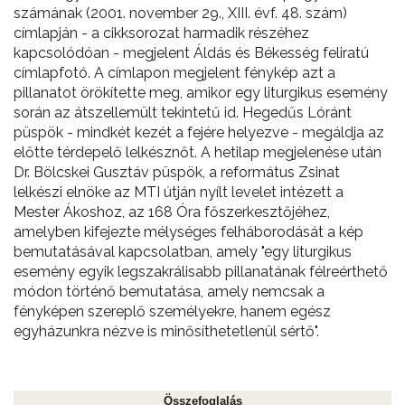
számának (2001. november 29., XIII. évf. 48. szám)
címlapján - a cikksorozat harmadik részéhez
kapcsolódóan - megjelent Áldás és Békesség feliratú
címlapfotó. A címlapon megjelent fénykép azt a
pillanatot örökítette meg, amikor egy liturgikus esemény
során az átszellemült tekintetű id. Hegedűs Lóránt
püspök - mindkét kezét a fejére helyezve - megáldja az
előtte térdepelő lelkésznőt. A hetilap megjelenése után
Dr. Bölcskei Gusztáv püspök, a református Zsinat
lelkészi elnöke az MTI útján nyílt levelet intézett a
Mester Ákoshoz, az 168 Óra főszerkesztőjéhez,
amelyben kifejezte mélységes felháborodását a kép
bemutatásával kapcsolatban, amely "egy liturgikus
esemény egyik legszakrálisabb pillanatának félreérthető
módon történő bemutatása, amely nemcsak a
fényképen szereplő személyekre, hanem egész
egyházunkra nézve is minősíthetetlenül sértő".
Összefoglalás