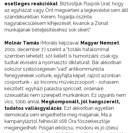
esetleges reakciókat
. Biztosítjuk Püspök Urat, hogy
az egyházat vagy Önt megsérteni a legkevésbé sem állt
szándékunkban. Kérem, fogadja őszinte
nagyrabecsülésem kifejezését, kívánok a Zsinat
munkájának beteljesítéséhez sok sikert."
Molnár Tamás
(Morális képzavar,
Magyar Nemzet
,
2001. december 7.) szerint a "totális hatalommal
szemben lehetett, sőt kellett is humorizálni, csak így
tudtuk elviselni a nyomasztó diktatúrát. Bár akkoriban
sokszor szélsőségesen "vad" antikommunista
fenegyerekek voltunk, egyfajta képet, rajzot azonban
csoportunk - az Inconnu művészcsoport - sohasem
készített: egyházi palástra spriccelt, ordenáré
szexualitás nem szerepelt munkáinkon. Ez ugyanis nem
vicc, több annál.
Megkomponált, jól hangszerelt,
tudatos vallásgyalázás
. Ezt akkoriban egyetlen
demokrata sem engedhette meg magának. Ma a
kampányláztól felhevült 168 Óra főszerkesztője
megengedheti. Polgári erkölcsű, modorú és jó ízlésű