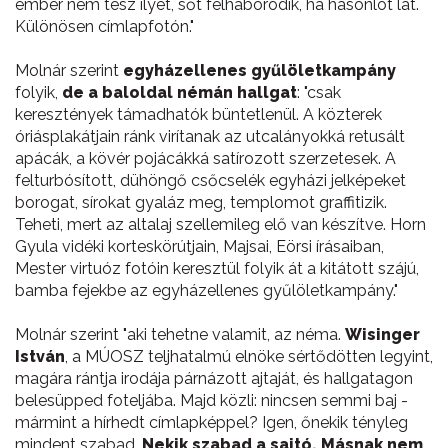
ember nem tesz ilyet, sőt felháborodik, ha hasonlót lát.
Különösen címlapfotón."
Molnár szerint
egyházellenes gyűlöletkampány
folyik,
de a baloldal némán hallgat
: "csak
keresztények támadhatók büntetlenül. A közterek
óriásplakátjain ránk virítanak az utcalányokká retusált
apácák, a kövér pojácákká satírozott szerzetesek. A
felturbósított, dühöngő csőcselék egyházi jelképeket
borogat, sírokat gyaláz meg, templomot graffitizik.
Teheti, mert az altalaj szellemileg elő van készítve. Horn
Gyula vidéki korteskörútjain, Majsai, Eörsi írásaiban,
Mester virtuóz fotóin keresztül folyik át a kitátott szájú,
bamba fejekbe az egyházellenes gyűlöletkampány."
Molnár szerint "aki tehetne valamit, az néma.
Wisinger
István
, a MÚOSZ teljhatalmú elnöke sértődötten legyint,
magára rántja irodája párnázott ajtaját, és hallgatagon
belesüpped foteljába. Majd közli: nincsen semmi baj -
mármint a hírhedt címlapképpel? Igen, őnekik tényleg
mindent szabad.
Nekik szabad a sajtó. Másnak nem
.