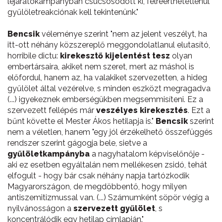
lejáratókampányban csúcsosodott ki, félreérthetetlenül
gyűlöletreakciónak kell tekintenünk."
Bencsik
véleménye szerint "nem az jelent veszélyt, ha
itt-ott néhány közszereplő meggondolatlanul elutasító,
horribile dictu:
kirekesztő kijelentést tesz
olyan
embertársaira, akiket nem szeret, mert az máshol is
előfordul, hanem az, ha valakiket szervezetten, a hideg
gyűlölet által vezérelve, s minden eszközt megragadva
(...) igyekeznek emberségükben megsemmisíteni. Ez a
szervezett fellépés már
veszélyes kirekesztés
. Ezt a
bűnt követte el Mester Ákos hetilapja is."
Bencsik
szerint
nem a véletlen, hanem "egy jól érzékelhető összefüggés
rendszer szerint gágogja bele, sietve a
gyűlöletkampányba
a nagyhatalom képviselőnője -
aki ez esetben egyáltalán nem mellékesen zsidó, tehát
elfogult - hogy bár csak néhány napja tartózkodik
Magyarországon, de megdöbbentő, hogy milyen
antiszemitizmussal van. (...) Számumként söpör végig a
nyilvánosságon a
szervezett gyűlölet
, s
koncentrálódik egy hetilap címlapján."