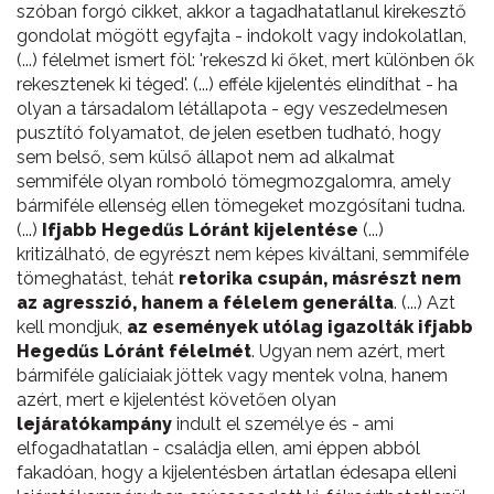
szóban forgó cikket, akkor a tagadhatatlanul kirekesztő
gondolat mögött egyfajta - indokolt vagy indokolatlan,
(...) félelmet ismert föl: 'rekeszd ki őket, mert különben ők
rekesztenek ki téged'. (...) efféle kijelentés elindíthat - ha
olyan a társadalom létállapota - egy veszedelmesen
pusztító folyamatot, de jelen esetben tudható, hogy
sem belső, sem külső állapot nem ad alkalmat
semmiféle olyan romboló tömegmozgalomra, amely
bármiféle ellenség ellen tömegeket mozgósítani tudna.
(...)
Ifjabb Hegedűs Lóránt kijelentése
(...)
kritizálható, de egyrészt nem képes kiváltani, semmiféle
tömeghatást, tehát
retorika csupán, másrészt nem
az agresszió, hanem a félelem generálta
. (...) Azt
kell mondjuk,
az események utólag igazolták ifjabb
Hegedűs Lóránt félelmét
. Ugyan nem azért, mert
bármiféle galíciaiak jöttek vagy mentek volna, hanem
azért, mert e kijelentést követően olyan
lejáratókampány
indult el személye és - ami
elfogadhatatlan - családja ellen, ami éppen abból
fakadóan, hogy a kijelentésben ártatlan édesapa elleni