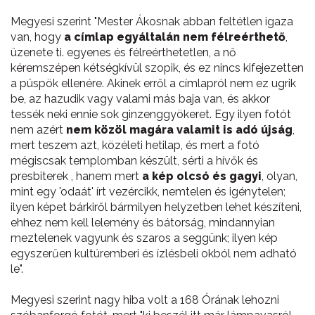
Megyesi szerint "Mester Ákosnak abban feltétlen igaza
van, hogy
a címlap egyáltalán nem félreérthető
,
üzenete ti. egyenes és félreérthetetlen, a nő
kéremszépen kétségkívül szopik, és ez nincs kifejezetten
a püspök ellenére. Akinek erről a címlapról nem ez ugrik
be, az hazudik vagy valami más baja van, és akkor
tessék neki ennie sok ginzenggyökeret. Egy ilyen fotót
nem azért
nem közöl magára valamit is adó újság
,
mert teszem azt, közéleti hetilap, és mert a fotó
mégiscsak templomban készült, sérti a hívők és
presbiterek , hanem mert
a kép olcsó és gagyi
, olyan,
mint egy 'odaát' írt vezércikk, nemtelen és igénytelen;
ilyen képet bárkiről bármilyen helyzetben lehet készíteni,
ehhez nem kell lelemény és bátorság, mindannyian
meztelenek vagyunk és szaros a seggünk; ilyen kép
egyszerűen kultúremberi és ízlésbeli okból nem adható
le".
Megyesi szerint nagy hiba volt a 168 Órának lehozni