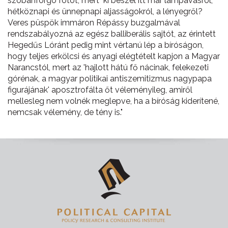
szóbanforgó fotót, mert "ki beszél itt már lámpavasról,
hétköznapi és ünnepnapi aljasságokról, a lényegről?
Veres püspök immáron Répássy buzgalmával
rendszabályozná az egész balliberális sajtót, az érintett
Hegedűs Lóránt pedig mint vértanú lép a bíróságon,
hogy teljes erkölcsi és anyagi elégtételt kapjon a Magyar
Narancstól, mert az 'hajlott hátú fő nácinak, felekezeti
górénak, a magyar politikai antiszemitizmus nagypapa
figurájának' aposztrofálta őt véleményileg, amiről
mellesleg nem volnék meglepve, ha a bíróság kiderítené,
nemcsak vélemény, de tény is."