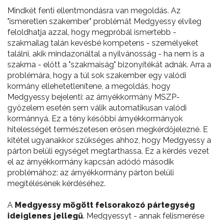
Mindkét fenti ellentmondásra van megoldás. Az
"ismeretlen szakember" problémát Medgyessy elvileg
feloldhatja azzal, hogy megpróbál ismertebb -
szakmailag talán kevésbé kompetens - személyeket
találni, akik mindazonáltal a nyilvánosság - ha nem is a
szakma - előtt a "szakmaiság" bizonyítékát adnák. Arra a
problémára, hogy a túl sok szakember egy valódi
kormány ellehetetlenítene, a megoldás, hogy
Medgyessy bejelenti: az árnyékkormány MSZP-
győzelem esetén sem válik automatikusan valódi
kormánnyá. Ez a tény későbbi árnyékkormányok
hitelességét természetesen erősen megkérdőjelezné. E
kitétel ugyanakkor szükséges ahhoz, hogy Medgyessy a
párton belüli egységet megtarthassa. Ez a kérdés vezet
el az árnyékkormány kapcsán adódó második
problémához: az árnyékkormány párton belüli
megítélésének kérdéséhez.
A
Medgyessy mögött felsorakozó pártegység
ideiglenes jellegű
. Medgyessyt - annak felismerése