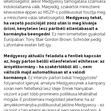
lehetőségétől, akkor Medgyessy támogatása számukra
indokolatlanná válik. Márpedig, szakértők miniszterré
kinevezése éppen az MSZP-s politikusokat fosztja meg
a miniszterré válás lehetőségétől.
Medgyessy tehát,
ha vezető pozícióját 2002 után is meg kívánja
őrizni, kénytelen lesz pártbéli ellenlábasait a
kormányba beengedni
. Ez nem ismertetlen gyakorlat
Európában: Tony Blair Gordon Brown, Schröder pedig
Lafontaine esetén tett így.
Medgyessy aktuális feladata a fentiek kapcsán
az, hogy párton belüli ellenfeleivel elhitesse: az
árnyékkormány - ha szakértőkből áll -, nem
változik majd automatikusan át a valódi
kormánnyá
. Ez intenzív párton belüli "meggyőzési"
folyamatot igényel, amelyre Medgyessynek a kampány
során nem feltétlenül lesz ideje. Ennek hiányában
viszont a párt több prominens politikusa kihátrálhat
mögüle. E problémára megoldást jelentene, ha az
árnyékkormányba politikusokat jelölne Medgyessy - ez
viszont a társadalmi elvárással nem lenne konform. A