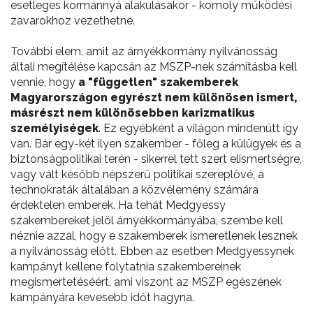
esetleges kormánnyá alakulásakor - komoly működési
zavarokhoz vezethetne.
További elem, amit az árnyékkormány nyilvánosság
általi megítélése kapcsán az MSZP-nek számításba kell
vennie, hogy
a "független" szakemberek
Magyarországon egyrészt nem különösen ismert,
másrészt nem különösebben karizmatikus
személyiségek
. Ez egyébként a világon mindenütt így
van. Bár egy-két ilyen szakember - főleg a külügyek és a
biztonságpolitikai terén - sikerrel tett szert elismertségre,
vagy vált később népszerű politikai szereplővé, a
technokraták általában a közvélemény számára
érdektelen emberek. Ha tehát Medgyessy
szakembereket jelöl árnyékkormányába, szembe kell
néznie azzal, hogy e szakemberek ismeretlenek lesznek
a nyilvánosság előtt. Ebben az esetben Medgyessynek
kampányt kellene folytatnia szakembereinek
megismertetéséért, ami viszont az MSZP egészének
kampányára kevesebb időt hagyna.