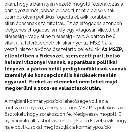
okán, hogy a bármilyen vezető mögötti felsorakozás a
párt győzelmét jobban elősegíti, mint a belső viták -
számos olyan politikus fogadta el, akik korábban
ellenlábasának számítottak. Ez az elfogadás azonban
ideiglenes elfogadás, amely egy világosan kijelölt cél
eléréséig - vagy el nem éréséig - tart. A párton belüli
viták újra felerősödhetnek, akár nyer az MSZP, akár
veszít, hiszen a közös összetartó cél eltűnik.
Az MSZP,
ellentétben a Fidesszel, szervezett párt; belső
hatalmi viszonyai vannak, apparátusa politikai
tényező, a párton belül pedig konfliktusok vannak
személyi és koncepcionális kérdések mentén
egyaránt. Ezeket az elemeket nem lehet majd
megkerülni a 2002-es választások után.
A majdani kormánypozíció lehetősége volt az a
motiváló tényező, amely számos MSZP-s politikust arra
ösztökélt, hogy sorakozzon fel Medgyessy mögött. E
nyilvánvaló állításból viszont logikusan következik, hogy
ha e politikusokat megfosztják a kormánypozíció