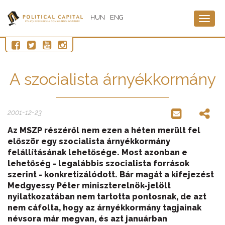
HUN
ENG
Togg
navig
A szocialista árnyékkormány
2001-12-23
Az MSZP részéről nem ezen a héten merült fel
először egy szocialista árnyékkormány
felállításának lehetősége. Most azonban e
lehetőség - legalábbis szocialista források
szerint - konkretizálódott. Bár magát a kifejezést
Medgyessy Péter miniszterelnök-jelölt
nyilatkozatában nem tartotta pontosnak, de azt
nem cáfolta, hogy az árnyékkormány tagjainak
névsora már megvan, és azt januárban