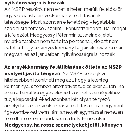
nyilvánosságra is hozzák.
Az MSZP részéről nem ezen a héten merült fel először
egy szocialista árnyékkormány felállításának
lehetősége. Most azonban e lehetőség - legalábbis
szocialista források szerint - konkretizálódott. Bár magát
a kifejezést Medgyessy Péter miniszterelnök-jelölt
nyilatkozatában nem tartotta pontosnak, de azt nem
cáfolta, hogy az árnyékkormány tagjainak névsora már
megvan, és azt januárban nyilvánosságra is hozzák.
Az árnyékkormány felállításának ötlete az MSZP
esélyeit javító tényező
. Az MSZP kétségkívül
hitelesebben jelenítheti meg azt, hogy a jelenlegi
kormánnyal szemben alternatívát tud és akar állítani, ha
ezen alternatíva egyes elemeit konkrét személyekhez
tudja kapcsolni. Akad azonban két olyan tényező,
amelyeket az árnyékkormány felállítása során egyaránt
figyelembe kell venni, ám amelyek egymással nehezen
feloldható ellentmondásban állnak. Ennek okán
Medgyessy, ha rossz személyeket jelöl, könnyen