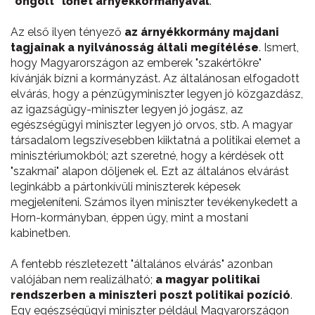
"öngólt" lőhet árnyékkormányával
.
Az első ilyen tényező
az árnyékkormány majdani
tagjainak a nyilvánosság általi megítélése
. Ismert,
hogy Magyarországon az emberek "szakértőkre"
kívánják bízni a kormányzást. Az általánosan elfogadott
elvárás, hogy a pénzügyminiszter legyen jó közgazdász,
az igazságügy-miniszter legyen jó jogász, az
egészségügyi miniszter legyen jó orvos, stb. A magyar
társadalom legszívesebben kiiktatná a politikai elemet a
minisztériumokból; azt szeretné, hogy a kérdések ott
"szakmai" alapon dőljenek el. Ezt az általános elvárást
leginkább a pártonkívüli miniszterek képesek
megjeleníteni. Számos ilyen miniszter tevékenykedett a
Horn-kormányban, éppen úgy, mint a mostani
kabinetben.
A fentebb részletezett "általános elvárás" azonban
valójában nem realizálható;
a magyar politikai
rendszerben a miniszteri poszt politikai pozíció
.
Egy egészségügyi miniszter például Magyarországon