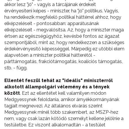
akkor lesz "jó" - vagyis a tárcájának érdekeit
érvényesíteni képes - miniszter, ha "jó" politikus. Vagyis,
ha rendelkezik megfelelő politikai háttérrel ahhoz, hogy
elképzeléseit - pontosabban: apparátusának
elképzeléseit - megvalósítsa. Az, hogy a miniszter maga
értsen az egészségügyhöz, kevésbé fontos az ágazat
szempontjából, mint az, hogy rendelkezzen a szükséges
érdekérvényesítő képességgel. Márpedig ez utóbbi elem
alapvetően a miniszter politikai hátterétől -
párttámogatás, frakciótámogatás, koalíciós támogatás,
stb. - függ.
Ellentét feszül tehát az "ideális" miniszterről
alkotott állampolgári vélemény és a tények
között
. Ezt az ellentétet kell valamilyen módon
Medgyessynek feloldania, amikor árnyékkormányának
tagjait megnevezi. Az általános elvárás szerint
Medgyessynek minél több szakembert, az MSZP-hez
nem, vagy csak lazán kötődő személyt kellene jelölnie a
testületbe. Ez viszont alkalomadtán - a testület