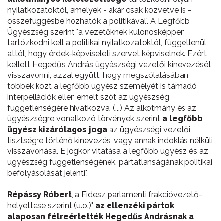
nyilatkozatoktól, amelyek - akár csak közvetve is -
összefüggésbe hozhatók a politikával". A Legfőbb
Ügyészség szerint "a vezetőknek különösképpen
tartózkodni kell a politikai nyilatkozatoktól, függetlenül
attól, hogy érdek-képviseleti szervet képviselnek. Ezért
kellett Hegedűs András ügyészségi vezetői kinevezését
visszavonni, azzal együtt, hogy megszólalásában
többek közt a legfőbb ügyész személyét is támadó
interpellációk ellen emelt szót az ügyészség
függetlenségére hivatkozva. (...) Az alkotmány és az
ügyészségre vonatkozó törvények szerint
a legfőbb
ügyész kizárólagos joga
az ügyészségi vezetői
tisztségre történő kinevezés, vagy annak indoklás nélküli
visszavonása. E jogkör vitatása a legfőbb ügyész és az
ügyészség függetlenségének, pártatlanságának politikai
befolyásolását jelenti".
Répássy Róbert
, a Fidesz parlamenti frakcióvezető-
helyettese szerint (u.o.)"
az ellenzéki pártok
alaposan félreértették Hegedűs Andrásnak a