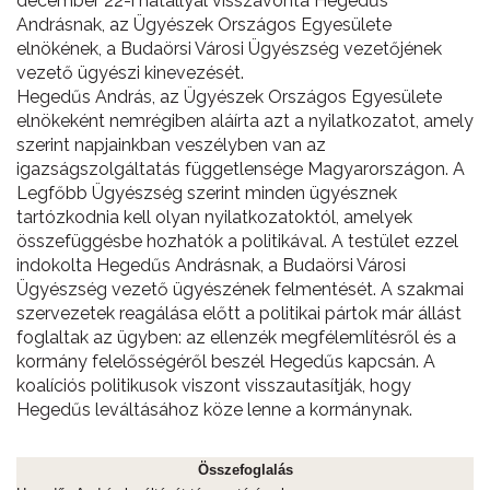
december 22-i hatállyal visszavonta Hegedűs
Andrásnak, az Ügyészek Országos Egyesülete
elnökének, a Budaörsi Városi Ügyészség vezetőjének
vezető ügyészi kinevezését.
Hegedűs András, az Ügyészek Országos Egyesülete
elnökeként nemrégiben aláírta azt a nyilatkozatot, amely
szerint napjainkban veszélyben van az
igazságszolgáltatás függetlensége Magyarországon. A
Legfőbb Ügyészség szerint minden ügyésznek
tartózkodnia kell olyan nyilatkozatoktól, amelyek
összefüggésbe hozhatók a politikával. A testület ezzel
indokolta Hegedűs Andrásnak, a Budaörsi Városi
Ügyészség vezető ügyészének felmentését. A szakmai
szervezetek reagálása előtt a politikai pártok már állást
foglaltak az ügyben: az ellenzék megfélemlítésről és a
kormány felelősségéről beszél Hegedűs kapcsán. A
koalíciós politikusok viszont visszautasítják, hogy
Hegedűs leváltásához köze lenne a kormánynak.
Összefoglalás