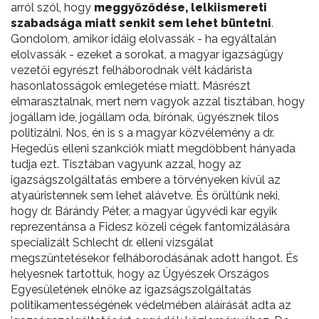
arról szól, hogy
meggyőződése, lelkiismereti
szabadsága miatt senkit sem lehet büntetni
.
Gondolom, amikor idáig elolvassák - ha egyáltalán
elolvassák - ezeket a sorokat, a magyar igazságügy
vezetői egyrészt felháborodnak vélt kádárista
hasonlatosságok emlegetése miatt. Másrészt
elmarasztalnak, mert nem vagyok azzal tisztában, hogy
jogállam ide, jogállam oda, bírónak, ügyésznek tilos
politizálni. Nos, én is s a magyar közvélemény a dr.
Hegedűs elleni szankciók miatt megdöbbent hányada
tudja ezt. Tisztában vagyunk azzal, hogy az
igazságszolgáltatás embere a törvényeken kívül az
atyaúristennek sem lehet alávetve. És örültünk neki,
hogy dr. Bárándy Péter, a magyar ügyvédi kar egyik
reprezentánsa a Fidesz közeli cégek fantomizálására
specializált Schlecht dr. elleni vizsgálat
megszüntetésekor felháborodásának adott hangot. És
helyesnek tartottuk, hogy az Ügyészek Országos
Egyesületének elnöke az igazságszolgáltatás
politikamentességének védelmében aláírását adta az