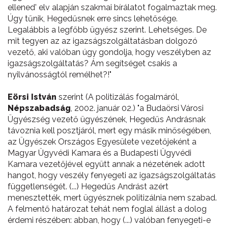
ellened' elv alapján szakmai bírálatot fogalmaztak meg.
Úgy tűnik, Hegedűsnek erre sincs lehetősége.
Legalábbis a legfőbb ügyész szerint. Lehetséges. De
mit tegyen az az igazságszolgáltatásban dolgozó
vezető, aki valóban úgy gondolja, hogy veszélyben az
igazságszolgáltatás? Ám segítséget csakis a
nyilvánosságtól remélhet?!"
Eörsi István
szerint (A politizálás fogalmáról,
Népszabadság
, 2002. január 02.) "a Budaörsi Városi
Ügyészség vezető ügyészének, Hegedűs Andrásnak
távoznia kell posztjáról, mert egy másik minőségében,
az Ügyészek Országos Egyesülete vezetőjeként a
Magyar Ügyvédi Kamara és a Budapesti Ügyvédi
Kamara vezetőjével együtt annak a nézetének adott
hangot, hogy veszély fenyegeti az igazságszolgáltatás
függetlenségét. (...) Hegedűs Andrást azért
menesztették, mert ügyésznek politizálnia nem szabad.
A felmentő határozat tehát nem foglal állást a dolog
érdemi részében: abban, hogy (...) valóban fenyegeti-e