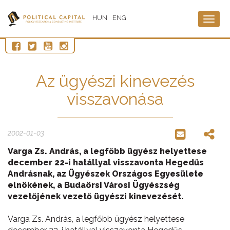
HUN
ENG
Togg
navig
Az ügyészi kinevezés
visszavonása
2002-01-03
Varga Zs. András, a legfőbb ügyész helyettese
december 22-i hatállyal visszavonta Hegedűs
Andrásnak, az Ügyészek Országos Egyesülete
elnökének, a Budaörsi Városi Ügyészség
vezetőjének vezető ügyészi kinevezését.
Varga Zs. András, a legfőbb ügyész helyettese