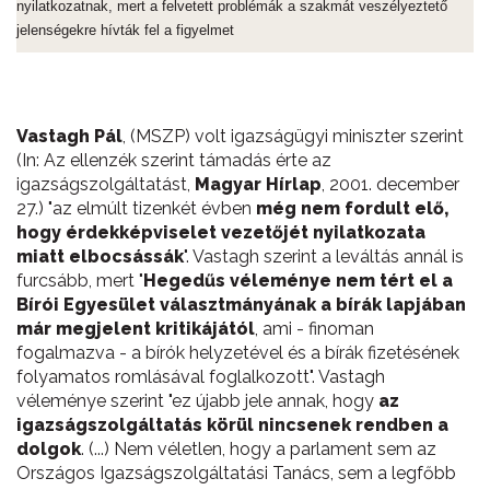
nyilatkozatnak, mert a felvetett problémák a szakmát veszélyeztető
jelenségekre hívták fel a figyelmet
Vastagh Pál
, (MSZP) volt igazságügyi miniszter szerint
(In: Az ellenzék szerint támadás érte az
igazságszolgáltatást,
Magyar Hírlap
, 2001. december
27.) "az elmúlt tizenkét évben
még nem fordult elő,
hogy érdekképviselet vezetőjét nyilatkozata
miatt elbocsássák
". Vastagh szerint a leváltás annál is
furcsább, mert "
Hegedűs véleménye nem tért el a
Bírói Egyesület választmányának a bírák lapjában
már megjelent kritikájától
, ami - finoman
fogalmazva - a bírók helyzetével és a bírák fizetésének
folyamatos romlásával foglalkozott". Vastagh
véleménye szerint "ez újabb jele annak, hogy
az
igazságszolgáltatás körül nincsenek rendben a
dolgok
. (...) Nem véletlen, hogy a parlament sem az
Országos Igazságszolgáltatási Tanács, sem a legfőbb