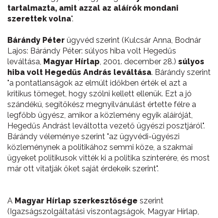
tartalmazta, amit azzal az aláírók mondani
szerettek volna
".
Bárándy Péter
ügyvéd szerint (Kulcsár Anna, Bodnár
Lajos: Bárándy Péter: súlyos hiba volt Hegedűs
leváltása,
Magyar Hírlap
, 2001. december 28.)
súlyos
hiba volt Hegedűs András leváltása
. Bárándy szerint
"a pontatlanságok az elmúlt időkben érték el azt a
kritikus tömeget, hogy szólni kellett ellenük. Ezt a jó
szándékú, segítőkész megnyilvánulást értette félre a
legfőbb ügyész, amikor a közlemény egyik aláíróját,
Hegedűs Andrást leváltotta vezető ügyészi posztjáról".
Bárándy véleménye szerint "az ügyvédi-ügyészi
közleménynek a politikához semmi köze, a szakmai
ügyeket politikusok vitték ki a politika színterére, és most
már ott vitatják őket saját érdekeik szerint".
A
Magyar Hírlap szerkesztősége
szerint
(Igazságszolgáltatási viszontagságok, Magyar Hírlap,