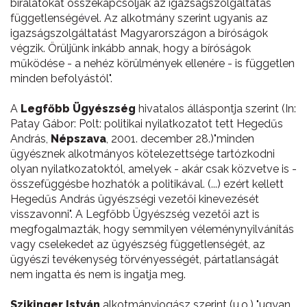
bírálatokat összekapcsolják az igazságszolgáltatás
függetlenségével. Az alkotmány szerint ugyanis az
igazságszolgáltatást Magyarországon a bíróságok
végzik. Örüljünk inkább annak, hogy a bíróságok
működése - a nehéz körülmények ellenére - is független
minden befolyástól".
A
Legfőbb Ügyészség
hivatalos álláspontja szerint (In:
Patay Gábor: Polt: politikai nyilatkozatot tett Hegedűs
András,
Népszava
, 2001. december 28.)"minden
ügyésznek alkotmányos kötelezettsége tartózkodni
olyan nyilatkozatoktól, amelyek - akár csak közvetve is -
összefüggésbe hozhatók a politikával. (...) ezért kellett
Hegedűs András ügyészségi vezetői kinevezését
visszavonni". A Legfőbb Ügyészség vezetői azt is
megfogalmazták, hogy semmilyen véleménynyilvánítás
vagy cselekedet az ügyészség függetlenségét, az
ügyészi tevékenység törvényességét, pártatlanságát
nem ingatta és nem is ingatja meg.
Szikinger István
alkotmányjogász szerint (u.o.) "ugyan