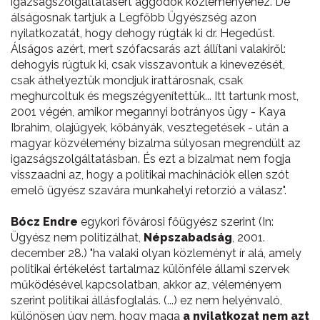
igazságszolgáltatásért aggódók közleményéhez. De
álságosnak tartjuk a Legfőbb Ügyészség azon
nyilatkozatát, hogy dehogy rúgták ki dr. Hegedűst.
Álságos azért, mert szófacsarás azt állítani valakiről:
dehogyis rúgtuk ki, csak visszavontuk a kinevezését,
csak áthelyeztük mondjuk irattárosnak, csak
meghurcoltuk és megszégyenítettük... Itt tartunk most,
2001 végén, amikor megannyi botrányos ügy - Kaya
Ibrahim, olajügyek, kőbányák, vesztegetések - után a
magyar közvélemény bizalma súlyosan megrendült az
igazságszolgáltatásban. És ezt a bizalmat nem fogja
visszaadni az, hogy a politikai machinációk ellen szót
emelő ügyész szavára munkahelyi retorzió a válasz".
Bócz Endre
egykori fővárosi főügyész szerint (In:
Ügyész nem politizálhat,
Népszabadság
, 2001.
december 28.) "ha valaki olyan közleményt ír alá, amely
politikai értékelést tartalmaz különféle állami szervek
működésével kapcsolatban, akkor az, véleményem
szerint politikai állásfoglalás. (...) ez nem helyénvaló,
különösen úgy nem, hogy maga
a nyilatkozat nem azt