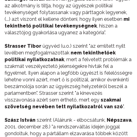
az alkotmány is tiltja, hogy az ügyészek politikai
tevékenységet folytassanak vagy párttagok legyenek,
(...) azt viszont el kellene dönteni, hogy ilyen esetben
mi
tekinthető politikai tevékenységnek
, hiszen a
választójog gyakorlása ugyanez a kategória".
Strasser Tibor
ügyvéd (u.o.) szerint "az említett nyílt
levélben megfogalmazottak
nem tekinthetőek
politikai nyilatkozatnak
, mert a felvetett problémák a
szakmát veszélyeztető jelenségekre hívták fel a
figyelmet. Ilyen alapon a legfőbb ügyészt is felelősségre
lehetne vonni azért, mert ő is politizál, amikor évenkénti
beszámolója során az ügyészség helyzetéről beszél a
parlamentben". Strasser szerint "a kinevezés
visszavonása azért sem érthető, mert egy
szakmai
szövetség nevében tett nyilatkozatról van szó
".
Szász István
szerint (Aláírunk - elbocsátunk,
Népszava
,
2001. december 28.) "a rendszerváltás idején joggal
gondoltuk, hogy a pártállam elzavarása többek között