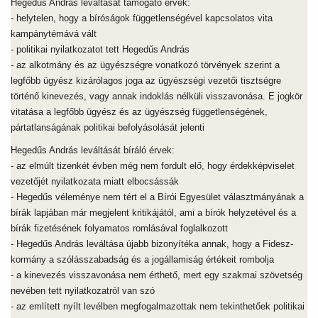
Hegedűs András leváltását támogató érvek:
- helytelen, hogy a bíróságok függetlenségével kapcsolatos vita
kampánytémává vált
- politikai nyilatkozatot tett Hegedűs András
- az alkotmány és az ügyészségre vonatkozó törvények szerint a
legfőbb ügyész kizárólagos joga az ügyészségi vezetői tisztségre
történő kinevezés, vagy annak indoklás nélküli visszavonása. E jogkör
vitatása a legfőbb ügyész és az ügyészség függetlenségének,
pártatlanságának politikai befolyásolását jelenti
Hegedűs András leváltását bíráló érvek:
- az elmúlt tizenkét évben még nem fordult elő, hogy érdekképviselet
vezetőjét nyilatkozata miatt elbocsássák
- Hegedűs véleménye nem tért el a Bírói Egyesület választmányának a
bírák lapjában már megjelent kritikájától, ami a bírók helyzetével és a
bírák fizetésének folyamatos romlásával foglalkozott
- Hegedűs András leváltása újabb bizonyítéka annak, hogy a Fidesz-
kormány a szólásszabadság és a jogállamiság értékeit rombolja
- a kinevezés visszavonása nem érthető, mert egy szakmai szövetség
nevében tett nyilatkozatról van szó
- az említett nyílt levélben megfogalmazottak nem tekinthetőek politikai