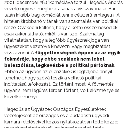
2001. december 28.) "komédiává torzul Hegedűs András
vezető ügyészi megbízatásának a visszavonása. Bár
talán inkább tragikomédiát lenne célszerű emlegetni. A
hirtelen kirobbanó vitának van szakmai és van politikai
része. Óvakodni kellene, hogy a kettő összemosódjék,
csak akkor látható, miről is van szó. Szakmailag
vitathatatlan, hogy a legfőbb ügyésznek joga van
ügyészeket vezetővé kinevezni vagy megbízatást
visszavonni. A
függetlenségnek éppen az az egyik
fokmérője, hogy ebbe senkinek nem lehet
beleszólása, legkevésbé a politikai pártoknak
.
Ebben az ügyben az ellenzékiek is legfeljebb annyit
tehetnek, hogy szóvá teszik a vélhető politikai
indíttatású lefokozást. Ez történt most. A fölmentés
ugyanis nem légüres térben történt, volt előzménye és
következménye.
Hegedűs az Ügyészek Országos Egyesületének
vezetőjeként az országos és a budapesti ügyvédi
kamara felelőseivel közös nyilatkozatban tette közzé: