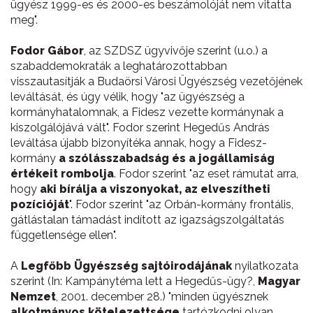
ügyész 1999-es és 2000-es beszámolóját nem vitatta
meg".
Fodor Gábor
, az SZDSZ ügyvivője szerint (u.o.) a
szabaddemokraták a leghatározottabban
visszautasítják a Budaörsi Városi Ügyészség vezetőjének
leváltását, és úgy vélik, hogy "az ügyészség a
kormányhatalomnak, a Fidesz vezette kormánynak a
kiszolgálójává vált". Fodor szerint Hegedűs András
leváltása újabb bizonyítéka annak, hogy a Fidesz-
kormány
a szólásszabadság és a jogállamiság
értékeit rombolja
. Fodor szerint "az eset rámutat arra,
hogy
aki bírálja a viszonyokat, az elveszítheti
pozícióját
". Fodor szerint "az Orbán-kormány frontális,
gátlástalan támadást indított az igazságszolgáltatás
függetlensége ellen".
A
Legfőbb Ügyészség sajtóirodájának
nyilatkozata
szerint (In: Kampánytéma lett a Hegedűs-ügy?,
Magyar
Nemzet
, 2001. december 28.) "minden ügyésznek
alkotmányos kötelezettsége
tartózkodni olyan