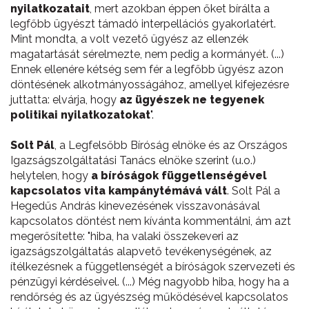
nyilatkozatait
, mert azokban éppen őket bírálta a
legfőbb ügyészt támadó interpellációs gyakorlatért.
Mint mondta, a volt vezető ügyész az ellenzék
magatartását sérelmezte, nem pedig a kormányét. (...)
Ennek ellenére kétség sem fér a legfőbb ügyész azon
döntésének alkotmányosságához, amellyel kifejezésre
juttatta: elvárja, hogy
az ügyészek ne tegyenek
politikai nyilatkozatokat
".
Solt Pál
, a Legfelsőbb Bíróság elnöke és az Országos
Igazságszolgáltatási Tanács elnöke szerint (u.o.)
helytelen, hogy
a bíróságok függetlenségével
kapcsolatos vita kampánytémává vált
. Solt Pál a
Hegedűs András kinevezésének visszavonásával
kapcsolatos döntést nem kívánta kommentálni, ám azt
megerősítette: "hiba, ha valaki összekeveri az
igazságszolgáltatás alapvető tevékenységének, az
ítélkezésnek a függetlenségét a bíróságok szervezeti és
pénzügyi kérdéseivel. (...) Még nagyobb hiba, hogy ha a
rendőrség és az ügyészség működésével kapcsolatos