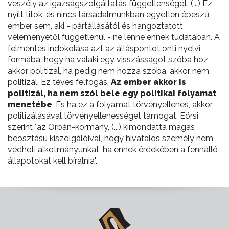
veszély az igazságszolgáltatás függetlenségét. (...) Ez
nyílt titok, és nincs társadalmunkban egyetlen épeszű
ember sem, aki - pártállásától és hangoztatott
véleményétől függetlenül - ne lenne ennek tudatában. A
felmentés indokolása azt az álláspontot önti nyelvi
formába, hogy ha valaki egy visszásságot szóba hoz,
akkor politizál, ha pedig nem hozza szóba, akkor nem
politizál. Ez téves felfogás.
Az ember akkor is
politizál, ha nem szól bele egy politikai folyamat
menetébe
. És ha ez a folyamat törvényellenes, akkor
politizálásával törvényellenességet támogat. Eörsi
szerint "az Orbán-kormány, (...) kimondatta magas
beosztású kiszolgálóival, hogy hivatalos személy nem
védheti alkotmányunkat, ha ennek érdekében a fennálló
állapotokat kell bírálnia".