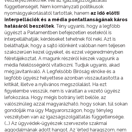
veszélyeztetettnek véli az igazságszolgáltatás
függetlenségét. Nem kormányzati politikusok
nyomásgyakorlásától tartottak, hanem
az idő előtti
interpellációk és a média pontatlanságának káros
hatásáról beszéltek
. Tény ugyanis, hogy a legfőbb
ügyészt a Parlamentben befejezetlen esetekről is
interpellálhatják, kérdéseket tehetnek föl neki. Azt is
beláthatjuk, hogy a sajtó időnként valóban nem teljesen
szakszerűen kezel ügyeket, és ezzel végeredményben
félretájékoztat. A magunk részéről készek vagyunk a
média felelősségéről vitatkozni. Tudjuk ugyanis, akad
még javítanivaló. A Legfelsőbb Bíróság elnöke és a
legfőbb ügyész helyettese azonban visszautasította a
kritikát, illetve a nyilvános megszólalást. Ha ezt
figyelembe vesszük, nem is váratlan a vezető ügyész
lefokozása. Hogy mégis botrány lett belőle, az
valószínűleg azzal magyarázható, hogy sokan, túl sokan
gondolják ma úgy Magyarországon, hogy tényleg
veszélyben van az igazságszolgáltatás függetlensége.
(...) Az ügyvédek-ügyészek szervezete szakmai
aggodalmának adott hangot. Az 'érted haragszom, nem