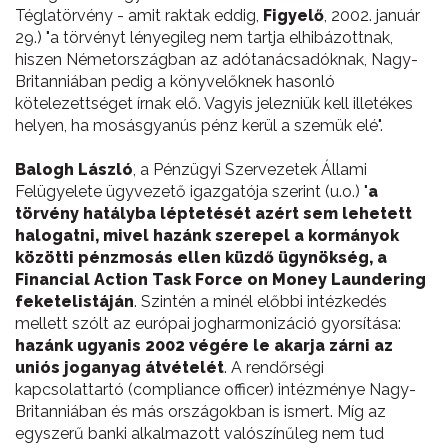
Téglatörvény - amit raktak eddig,
Figyelő
, 2002. január
29.) "a törvényt lényegileg nem tartja elhibázottnak,
hiszen Németországban az adótanácsadóknak, Nagy-
Britanniában pedig a könyvelőknek hasonló
kötelezettséget írnak elő. Vagyis jelezniük kell illetékes
helyen, ha mosásgyanús pénz kerül a szemük elé".
Balogh László
, a Pénzügyi Szervezetek Állami
Felügyelete ügyvezető igazgatója szerint (u.o.) "
a
törvény hatályba léptetését azért sem lehetett
halogatni, mivel hazánk szerepel a kormányok
közötti pénzmosás ellen küzdő ügynökség, a
Financial Action Task Force on Money Laundering
feketelistáján
. Szintén a minél előbbi intézkedés
mellett szólt az európai jogharmonizáció gyorsítása:
hazánk ugyanis 2002 végére le akarja zárni az
uniós joganyag átvételét
. A rendőrségi
kapcsolattartó (compliance officer) intézménye Nagy-
Britanniában és más országokban is ismert. Míg az
egyszerű banki alkalmazott valószínűleg nem tud