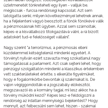
üzletmenetét tönkreteheti egy ilyen - valljuk be,
mégiscsak - furcsa rendőrségi kapcsolat. Azt sem
latolgatta senki, milyen következményei lehetnek annak,
ha a feljelenteni vágyó beosztott a főnök főnökévé válik
a pénzmosásnak hitt ügyben. Azzal sem számoltak,
képes-e a kisvállalkozó titokgazdává válni, a rá bízott
adatokért tud-e felelősséget vállalni".
Nagy szerint "a terrorizmus, a pénzmosás elleni
küzdelemmel kétségtelenül mindenki egyetért. A
törvényt nyilván ezért szavazta meg szokatlanul nagy
támogatással a parlament. Azt csak sejteni lehet, hogy
pénzügyi szolgáltatón mindenki a klasszikus értelemben
vett szakterületeket értette, s elkerülte figyelmüket,
hogy e fogalomkörbe bevontak új szakmákat is. De
vajon végiggondolták-e a jogszabály előkészítői,
megszavazói és a kormány tagjai, mi lesz akkor, ha a
törvény működni kezd? Képes lesz-e feldolgozni a
rendőrség az irdatlan mennyiségű bejelentést? Hogy
mennyit, azt felbecsülni sem lehet, hiszen - szakmai