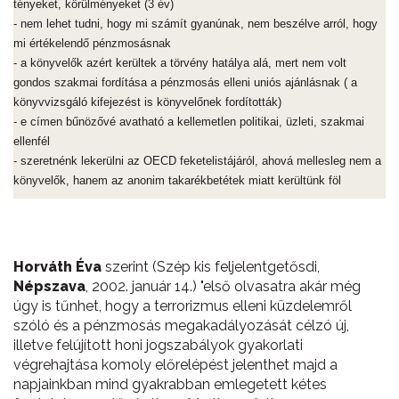
tényeket, körülményeket (3 év)
- nem lehet tudni, hogy mi számít gyanúnak, nem beszélve arról, hogy
mi értékelendő pénzmosásnak
- a könyvelők azért kerültek a törvény hatálya alá, mert nem volt
gondos szakmai fordítása a pénzmosás elleni uniós ajánlásnak ( a
könyvvizsgáló kifejezést is könyvelőnek fordították)
- e címen bűnözővé avatható a kellemetlen politikai, üzleti, szakmai
ellenfél
- szeretnénk lekerülni az OECD feketelistájáról, ahová mellesleg nem a
könyvelők, hanem az anonim takarékbetétek miatt kerültünk föl
Horváth Éva
szerint (Szép kis feljelentgetősdi,
Népszava
, 2002. január 14.) "első olvasatra akár még
úgy is tűnhet, hogy a terrorizmus elleni küzdelemről
szóló és a pénzmosás megakadályozását célzó új,
illetve felújított honi jogszabályok gyakorlati
végrehajtása komoly előrelépést jelenthet majd a
napjainkban mind gyakrabban emlegetett kétes