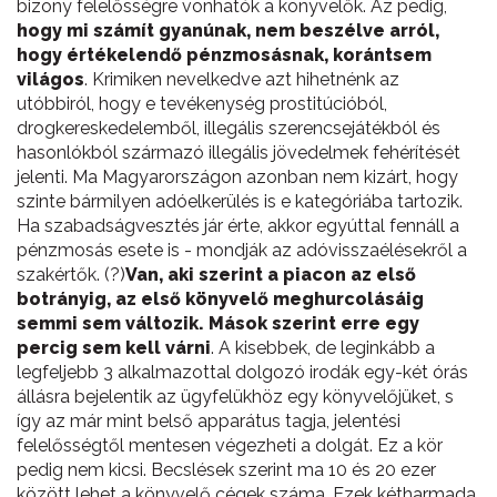
bizony felelősségre vonhatók a könyvelők. Az pedig,
hogy mi számít gyanúnak, nem beszélve arról,
hogy értékelendő pénzmosásnak, korántsem
világos
. Krimiken nevelkedve azt hihetnénk az
utóbbiról, hogy e tevékenység prostitúcióból,
drogkereskedelemből, illegális szerencsejátékból és
hasonlókból származó illegális jövedelmek fehérítését
jelenti. Ma Magyarországon azonban nem kizárt, hogy
szinte bármilyen adóelkerülés is e kategóriába tartozik.
Ha szabadságvesztés jár érte, akkor egyúttal fennáll a
pénzmosás esete is - mondják az adóvisszaélésekről a
szakértők. (?)
Van, aki szerint a piacon az első
botrányig, az első könyvelő meghurcolásáig
semmi sem változik. Mások szerint erre egy
percig sem kell várni
. A kisebbek, de leginkább a
legfeljebb 3 alkalmazottal dolgozó irodák egy-két órás
állásra bejelentik az ügyfelükhöz egy könyvelőjüket, s
így az már mint belső apparátus tagja, jelentési
felelősségtől mentesen végezheti a dolgát. Ez a kör
pedig nem kicsi. Becslések szerint ma 10 és 20 ezer
között lehet a könyvelő cégek száma. Ezek kétharmada