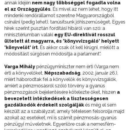
annak idején
nem nagy többséggel fogadta volna
el az Országgyűlés
. És mivel az nem lehet, hogy itt
mindenki rendőrállamot szeretne Magyarországból
csinálni (pedig lehet), tanúsítsunk jóhiszeműséget. Egyes
hírek szerint pusztán fordítási hibáról van szó: a
minisztériumban valaki
egy EU-direktívát rosszul
ültetett át magyarra, és 'könyvvizsgáló' helyett
'könyvelőt' írt
. És akkor csak őt kell kirúgni, mielőtt a
módosítást sürgősen módosítja a parlament".
Varga Mihály
pénzügyminiszter nem érti (Varga nem
érti a könyvelőket,
Népszabadság
, 2002. január 26.),
miért háborodtak fel a könyvelők és könyvvizsgálók,
amiért a pénzmosásról szóló törvény a gyanús
pénzmozgások bejelentésére kötelezte őket, hiszen
a
bevezetett intézkedések a tisztességesen
gazdálkodók érdekeit szolgálják
és még el sem
készült az a szabályzat, amely tételesen felsorolja majd
azokat az eseteket, mi is számít pénzmosás-gyanús
pénzügyi műveletnek. Egyenlőre csak a nemesfém-