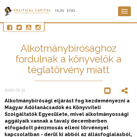
HUN
ENG
Togg
navig
Alkotmánybírósághoz
fordulnak a könyvelők a
téglatörvény miatt
2002-01-31
Alkotmánybírósági eljárást fog kezdeményezni a
Magyar Adótanácsadók és Könyvviteli
Szolgáltatók Egyesülete, mivel alkotmányossági
aggályaik vannak a tavaly decemberben
elfogadott pénzmosás elleni törvénnyel
kapcsolatban - derül ki abból az állásfoglalásból,