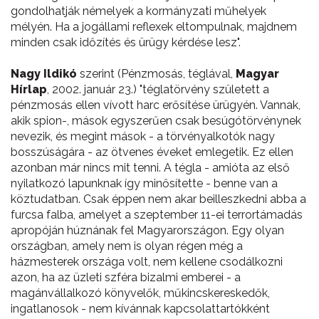
gondolhatják némelyek a kormányzati műhelyek
mélyén. Ha a jogállami reflexek eltompulnak, majdnem
minden csak időzítés és ürügy kérdése lesz".
Nagy Ildikó
szerint (Pénzmosás, téglával,
Magyar
Hírlap
, 2002. január 23.) "téglatörvény született a
pénzmosás ellen vívott harc erősítése ürügyén. Vannak,
akik spion-, mások egyszerűen csak besúgótörvénynek
nevezik, és megint mások - a törvényalkotók nagy
bosszúságára - az ötvenes éveket emlegetik. Ez ellen
azonban már nincs mit tenni. A tégla - amióta az első
nyilatkozó lapunknak így minősítette - benne van a
köztudatban. Csak éppen nem akar beilleszkedni abba a
furcsa falba, amelyet a szeptember 11-ei terrortámadás
apropóján húznának fel Magyarországon. Egy olyan
országban, amely nem is olyan régen még a
házmesterek országa volt, nem kellene csodálkozni
azon, ha az üzleti szféra bizalmi emberei - a
magánvállalkozó könyvelők, műkincskereskedők,
ingatlanosok - nem kívánnak kapcsolattartókként