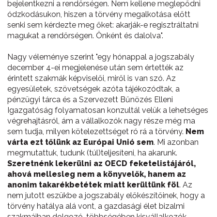
bejelentkezni a rendőrségen. Nem kellene meglepődni
ódzkodásukon, hiszen a törvény megalkotása előtt
senki sem kérdezte meg őket: akarják-e regisztráltatni
magukat a rendőrségen. Önként és dalolva".
Nagy véleménye szerint "egy hónappal a jogszabály
december 4-ei megjelenése után sem értették az
érintett szakmák képviselői, miről is van szó. Az
egyesületek, szövetségek azóta tájékozódtak, a
pénzügyi tárca és a Szervezett Bűnözés Elleni
Igazgatóság folyamatosan konzultál velük a lehetséges
végrehajtásról, ám a vállalkozók nagy része még ma
sem tudja, milyen kötelezettséget ró rá a törvény.
Nem
várta ezt tőlünk az Európai Unió sem
. Mi azonban
megmutattuk, tudunk (túl)teljesíteni, ha akarunk.
Szeretnénk lekerülni az OECD feketelistájáról,
ahová mellesleg nem a könyvelők, hanem az
anonim takarékbetétek miatt kerültünk föl
. Az
nem jutott eszükbe a jogszabály előkészítőinek, hogy a
törvény hatálya alá vont, a gazdasági élet bizalmi
szakmáiban dolgozó, többségében kisvállalkozók