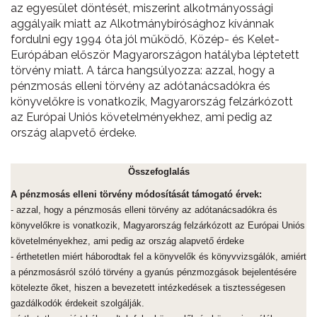
az egyesület döntését, miszerint alkotmányossági
aggályaik miatt az Alkotmánybírósághoz kívánnak
fordulni egy 1994 óta jól működő, Közép- és Kelet-
Európában először Magyarországon hatályba léptetett
törvény miatt. A tárca hangsúlyozza: azzal, hogy a
pénzmosás elleni törvény az adótanácsadókra és
könyvelőkre is vonatkozik, Magyarország felzárkózott
az Európai Uniós követelményekhez, ami pedig az
ország alapvető érdeke.
Összefoglalás
A pénzmosás elleni törvény módosítását támogató érvek:
- azzal, hogy a pénzmosás elleni törvény az adótanácsadókra és
könyvelőkre is vonatkozik, Magyarország felzárkózott az Európai Uniós
követelményekhez, ami pedig az ország alapvető érdeke
- érthetetlen miért háborodtak fel a könyvelők és könyvvizsgálók, amiért
a pénzmosásról szóló törvény a gyanús pénzmozgások bejelentésére
kötelezte őket, hiszen a bevezetett intézkedések a tisztességesen
gazdálkodók érdekeit szolgálják.