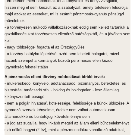
- érthetetlen miért háborodtak fel a könyvelők és könyvvizsgálók,
hiszen még el sem készült az a szabályzat, amely tételesen felsorolja
majd azokat az eseteket, mi is számít pénzmosás-gyanús pénzügyi
műveletnek
- a törvényesen működő vállalkozásoknak eddig sem kellett tartaniuk a
gazdálkodásukat törvényesen ellenőrző hatóságoktól, és a jövőben sem
kell
- nagy többséggel fogadta el az Országgyűlés
- a törvény hatályba léptetését azért sem lehetett halogatni, mivel
hazánk szerepel a kormányok közötti pénzmosás ellen küzdő
ügynökség feketelistáján
A pénzmosás elleni törvény módosítását bíráló érvek:
- műkereskedő, könyvelő, adótanácsadó, bizományos, befektetési és
biztosítási tanácsadó stb. - boldog és boldogtalan - lesz államilag
kikényszerített besúgó
- nem a polgár 'hivatása', kötelessége, felelőssége a bűnök üldözése. A
nyomozó szervek kényelme, érdeke nem válhat automatikusan
államérdekké és büntetőjogi követelménnyé sem
- a jog azt sugallja, hogy inkább megéri az állam elleni bűncselekményt
szó nélkül hagyni (2 év), mint a pénzmosodákra vonatkozó adatokat,