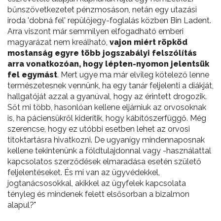
bűnszövetkezetet pénzmosáson, netán egy utazási
iroda 'dobná fel' repülőjegy-foglalás közben Bin Ladent.
Arra viszont már semmilyen elfogadható emberi
magyarázat nem kreálható,
vajon miért röpköd
mostanság egyre több jogszabályi felszólítás
arra vonatkozóan, hogy lépten-nyomon jelentsük
fel egymást
. Mert ugye ma már elvileg kötelező lenne
természetesnek vennünk, ha egy tanár feljelenti a diákját,
hallgatóját azzal a gyanúval, hogy az érintett drogozik.
Sőt mi több, hasonlóan kellene eljárniuk az orvosoknak
is, ha páciensükről kiderítik, hogy kábítószerfüggő. Még
szerencse, hogy ez utóbbi esetben lehet az orvosi
titoktartásra hivatkozni. De ugyanígy mindennaposnak
kellene tekintenünk a földtulajdonnal vagy -használattal
kapcsolatos szerződések elmaradása esetén születő
feljelentéseket. És mi van az ügyvédekkel,
jogtanácsosokkal, akikkel az ügyfelek kapcsolata
tényleg és mindenek felett elsősorban a bizalmon
alapul?"