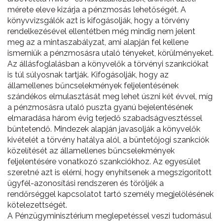
mérete eleve kizárja a pénzmosás lehetőségét. A
könyvvizsgálók azt is kifogásolják, hogy a törvény
rendelkezésével ellentétben még mindig nem jelent
meg az a mintaszabályzat, ami alapján fel kellene
ismerniük a pénzmosásra utaló tényeket, körülményeket.
Az állásfoglalásban a könyvelők a törvényi szankciókat
is túl súlyosnak tartják. Kifogásolják, hogy az
államellenes bűncselekmények feljelentésének
szándékos elmulasztását meg lehet úszni két évvel, míg
a pénzmosásra utaló puszta gyanú bejelentésének
elmaradása három évig terjedő szabadságvesztéssel
büntetendő. Mindezek alapján javasolják a könyvelők
kivételét a törvény hatálya alól, a büntetőjogi szankciók
közelítését az államellenes bűncselekmények
feljelentésére vonatkozó szankciókhoz. Az egyesület
szeretné azt is elérni, hogy enyhítsenek a megszigorított
ügyfél-azonosítási rendszeren és töröljék a
rendőrséggel kapcsolatot tartó személy megjelölésének
kötelezettségét.
A Pénzügyminisztérium meglepetéssel veszi tudomásul