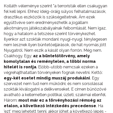
Kolláth véleménye szerint "a terroristák ellen csakugyan
fel kell lépni. Ehhez ideig-óráig súlyos felhatalmazások,
drasztikus eszközök is szükségeltetnek. Ám ezek
együttvéve sem eredményezhetik a jogállam
alkotmányos játékszabályainak felbomlását. Nem igaz,
hogy a hatalom a tetszése szerint törvénykezhet.
Ilyenkor azt szokták mondani: nyugi-nyugi, ténylegesen
nem lesznek ilyen büntetőeljárások, de hát nyomás jött
Nyugatról. Nem eszik a kását olyan forrón. Még nem.
Csakhogy. Egy:
az a büntetőtörvény, amely
komolytalan és reménytelen, a többi norma
hitelét is rontja
. Előbb-utóbb nemcsak ezeken a
végrehajthatatlan törvényeken fognak nevetni. Kettő:
egy-két esetet mindig muszáj produkálni
. Egy
szervezet nem tud nem működni, és nem sorsolással
szokták kiválogatni a delikvenseket. E címen bűnözővé
avatható a kellemetlen politikai, üzleti, szakmai ellenfél.
Három:
most már ez a törvényhozási rémség az
etalon, a következő intézkedés precedense
. Ha
'ezt' meg lehetett tenni, akkor jöhet a következő lépés -