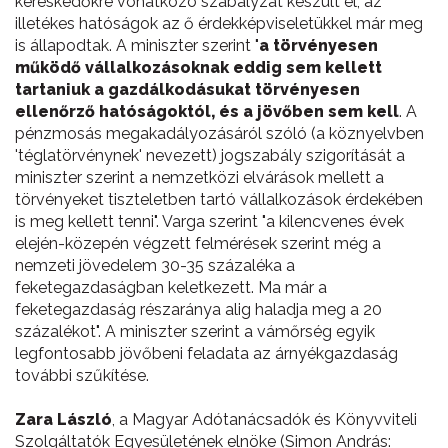
kereskedőkre vonatkozó szabályzat készült el, az
illetékes hatóságok az ő érdekképviseletükkel már meg
is állapodtak. A miniszter szerint "
a törvényesen
működő vállalkozásoknak eddig sem kellett
tartaniuk a gazdálkodásukat törvényesen
ellenőrző hatóságoktól, és a jövőben sem kell
. A
pénzmosás megakadályozásáról szóló (a köznyelvben
'téglatörvénynek' nevezett) jogszabály szigorítását a
miniszter szerint a nemzetközi elvárások mellett a
törvényeket tiszteletben tartó vállalkozások érdekében
is meg kellett tenni". Varga szerint "a kilencvenes évek
elején-közepén végzett felmérések szerint még a
nemzeti jövedelem 30-35 százaléka a
feketegazdaságban keletkezett. Ma már a
feketegazdaság részaránya alig haladja meg a 20
százalékot". A miniszter szerint a vámőrség egyik
legfontosabb jövőbeni feladata az árnyékgazdaság
további szűkítése.
Zara László
, a Magyar Adótanácsadók és Könyvviteli
Szolgáltatók Egyesületének elnöke (Simon András: