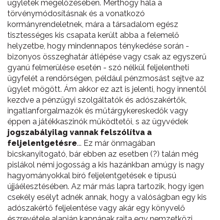
ügyletek megelőzésében. Merthogy hála a
törvénymódosításnak és a vonatkozó
kormányrendeletnek, mára a társadalom egész
tisztességes kis csapata került abba a felemelő
helyzetbe, hogy mindennapos ténykedése során -
bizonyos összeghatár átlépése vagy csak az egyszerű
gyanú felmerülése esetén - szó nélkül feljelentheti
ügyfelét a rendőrségen, például pénzmosást sejtve az
ügylet mögött. Ám akkor ez azt is jelenti, hogy innentől
kezdve a pénzügyi szolgáltatók és adószakértők,
ingatlanforgalmazók és műtárgykereskedők vagy
éppen a játékkaszinók működtetői, s az ügyvédek
jogszabályilag vannak felszólítva a
feljelentgetésre
... Ez már önmagában
bicskanyitogató, bár ebben az esetben (?) talán még
pislákol némi jogosság a kis hazánkban amúgy is nagy
hagyományokkal bíró feljelentgetések e típusú
újjáélesztésében. Az már más lapra tartozik, hogy igen
csekély esélyt adnék annak, hogy a valóságban egy kis
adószakértő feljelentése vagy akár egy könyvelő
észrevétele alapján kapnának rajta egy nemzetközi