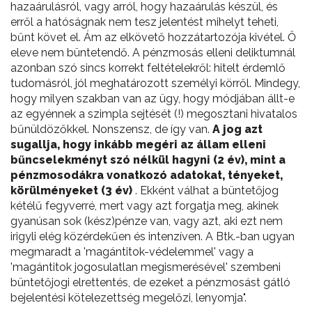
hazaárulásról, vagy arról, hogy hazaárulás készül, és
erről a hatóságnak nem tesz jelentést mihelyt teheti,
bűnt követ el. Ám az elkövető hozzátartozója kivétel. Ő
eleve nem büntetendő. A pénzmosás elleni deliktumnál
azonban szó sincs korrekt feltételekről: hitelt érdemlő
tudomásról, jól meghatározott személyi körről. Mindegy,
hogy milyen szakban van az ügy, hogy módjában állt-e
az egyénnek a szimpla sejtését (!) megosztani hivatalos
bűnüldözőkkel. Nonszensz, de így van.
A jog azt
sugallja, hogy inkább megéri az állam elleni
bűncselekményt szó nélkül hagyni (2 év), mint a
pénzmosodákra vonatkozó adatokat, tényeket,
körülményeket (3 év)
. Ekként válhat a büntetőjog
kétélű fegyverré, mert vagy azt forgatja meg, akinek
gyanúsan sok (kész)pénze van, vagy azt, aki ezt nem
irigyli elég közérdekűen és intenzíven. A Btk.-ban ugyan
megmaradt a 'magántitok-védelemmel' vagy a
'magántitok jogosulatlan megismerésével' szembeni
büntetőjogi elrettentés, de ezeket a pénzmosást gátló
bejelentési kötelezettség megelőzi, lenyomja".