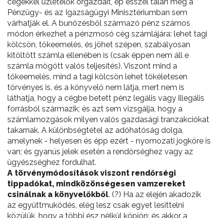
cégekkel üzletelők orgazdáit, ép ésszel talán még a
Pénzügy- és az Igazságügyi Minisztériumban sem
várhatják el. A bunözésből származó pénz számos
módon érkezhet a pénzmosó cég számlájára: lehet tagi
kölcsön, tőkeemelés, és jöhet szépen, szabályosan
kitöltött számla ellenében is (csak éppen nem áll e
számla mögött valós teljesítés). Viszont mind a
tőkeemelés, mind a tagi kölcsön lehet tökéletesen
törvényes is, és a könyvelő nem látja, mert nem is
láthatja, hogy a cégbe betett pénz legális vagy illegális
forrásból származik; és azt sem vizsgálja, hogy a
számlamozgások milyen valós gazdasági tranzakciókat
takarnak. A különbségtétel az adóhatóság dolga,
amelynek - helyesen és épp ezért - nyomozati jogköre is
van; és gyanús jelek esetén a rendőrséghez vagy az
ügyészséghez fordulhat.
A törvénymódosítások viszont rendőrségi
tippadókat, mindközönségesen vamzereket
csinálnak a könyvelőkből
. (?) Ha az elején akadozik
az együttmuködés, elég lesz csak egyet lesittelni
közülük, hogy a többi ész nélkül köpjön; és akkor a