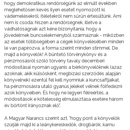
hogy demokratikus rendőrségünk az elmúlt években
meglehetősen kevés ilyen esetet nyomozott ki,
vádemelésekről, ítéletekről nem sűrűn értesültünk. Ami
nem is csoda: hiszen a rendőrségnek, illetve a
vádhatóságnak azt kéne bizonyítania, hogy a
jövedelmek buncselekményből származnak - miközben
az esetek többségében a cégek könyvelésében minden
le van papírozva, a forma szerint minden stimmel. De
majd a könyvelők! A büntető törvénykönyv és a
pénzmosásról szóló törvény tavaly decemberi
módosításai nyomán ugyanis a bérkönyvelőknek (azaz
azoknak, akik külsősként, megbízási szerződés alapján
könyvelnek) ezentúl fel kell nyomniuk a kuncsaftjaikat,
ha pénzmosásra utaló gyanús jeleket vélnek fölfedezni
azok könyveiben. És hogy ne legyen félreértés, a
módosítások e kötelesség elmulasztása esetére három
év börtönt irányoznak elő".
A Magyar Narancs szerint azt, "hogy pont a könyvelők
szúrják majd ki a leánykereskedők, drogbárók, kamu