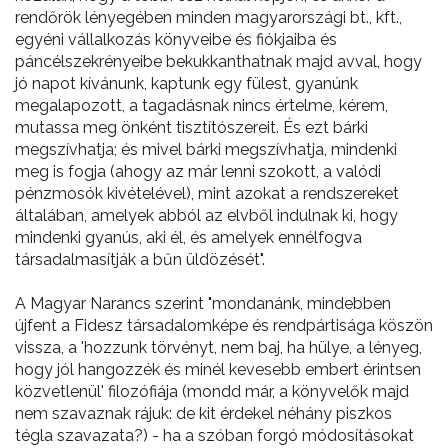
rendőrök lényegében minden magyarországi bt., kft.,
egyéni vállalkozás könyveibe és fiókjaiba és
páncélszekrényeibe bekukkanthatnak majd avval, hogy
jó napot kívánunk, kaptunk egy fülest, gyanúnk
megalapozott, a tagadásnak nincs értelme, kérem,
mutassa meg önként tisztítószereit. És ezt bárki
megszívhatja; és mivel bárki megszívhatja, mindenki
meg is fogja (ahogy az már lenni szokott, a valódi
pénzmosók kivételével), mint azokat a rendszereket
általában, amelyek abból az elvből indulnak ki, hogy
mindenki gyanús, aki él, és amelyek ennélfogva
társadalmasítják a bűn üldözését".
A Magyar Narancs szerint "mondanánk, mindebben
újfent a Fidesz társadalomképe és rendpártisága köszön
vissza, a 'hozzunk törvényt, nem baj, ha hülye, a lényeg,
hogy jól hangozzék és minél kevesebb embert érintsen
közvetlenül' filozófiája (mondd már, a könyvelők majd
nem szavaznak rájuk: de kit érdekel néhány piszkos
tégla szavazata?) - ha a szóban forgó módosításokat