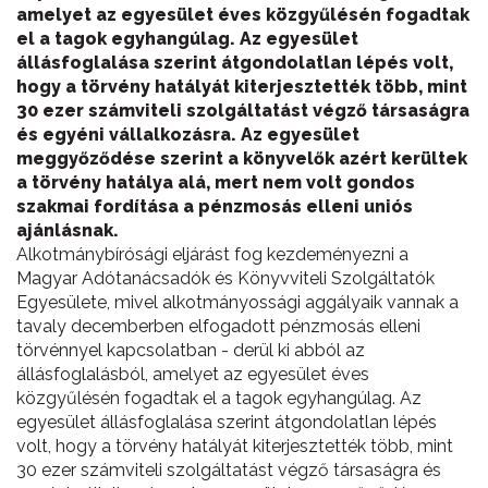
amelyet az egyesület éves közgyűlésén fogadtak
el a tagok egyhangúlag. Az egyesület
állásfoglalása szerint átgondolatlan lépés volt,
hogy a törvény hatályát kiterjesztették több, mint
30 ezer számviteli szolgáltatást végző társaságra
és egyéni vállalkozásra. Az egyesület
meggyőződése szerint a könyvelők azért kerültek
a törvény hatálya alá, mert nem volt gondos
szakmai fordítása a pénzmosás elleni uniós
ajánlásnak.
Alkotmánybírósági eljárást fog kezdeményezni a
Magyar Adótanácsadók és Könyvviteli Szolgáltatók
Egyesülete, mivel alkotmányossági aggályaik vannak a
tavaly decemberben elfogadott pénzmosás elleni
törvénnyel kapcsolatban - derül ki abból az
állásfoglalásból, amelyet az egyesület éves
közgyűlésén fogadtak el a tagok egyhangúlag. Az
egyesület állásfoglalása szerint átgondolatlan lépés
volt, hogy a törvény hatályát kiterjesztették több, mint
30 ezer számviteli szolgáltatást végző társaságra és