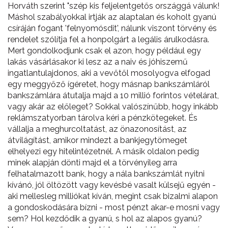
Horváth szerint "szép kis feljelentgetős országgá válunk!
Máshol szabályokkal irtják az alaptalan és koholt gyanú
csíráján fogant 'felnyomósdit', nálunk viszont törvény és
rendelet szólítja fel a honpolgárt a legális árulkodásra.
Mert gondolkodjunk csak el azon, hogy például egy
lakás vásárlásakor ki lesz az a naiv és jóhiszemű
ingatlantulajdonos, aki a vevőtől mosolyogva elfogad
egy meggyőző ígéretet, hogy másnap bankszámláról
bankszámlára átutalja majd a 10 millió forintos vételárat,
vagy akár az előleget? Sokkal valószínűbb, hogy inkább
reklámszatyorban tárolva kéri a pénzkötegeket. És
vállalja a meghurcoltatást, az önazonosítást, az
átvilágítást, amikor mindezt a bankjegytömeget
elhelyezi egy hitelintézetnél. A másik oldalon pedig
minek alapján dönti majd el a törvényileg arra
felhatalmazott bank, hogy a nála bankszámlát nyitni
kívánó, jól öltözött vagy kevésbé vasalt külsejű egyén -
aki mellesleg milliókat kíván, megint csak bizalmi alapon
a gondoskodására bízni - most pénzt akar-e mosni vagy
sem? Hol kezdődik a gyanú, s hol az alapos gyanú?