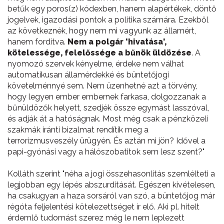
betűk egy poros(z) kódexben, hanem alapértékek, döntő
jogelvek, igazodási pontok a politika számára. Ezekből
az következnék, hogy nem mi vagyunk az államért,
hanem fordítva.
Nem a polgár 'hivatása',
kötelessége, felelőssége a bűnök üldözése
. A
nyomozó szervek kényelme, érdeke nem válhat
automatikusan államérdekké és büntetőjogi
követelménnyé sem. Nem üzenhetné azt a törvény,
hogy legyen ember embernek farkasa, dolgozzanak a
bűnüldözők helyett, szedjék össze egymást lasszóval,
és adják át a hatóságnak. Most még csak a pénzközeli
szakmák iránti bizalmat rendítik meg a
terrorizmusveszély ürügyén. És aztán mi jön? Idővel a
papi-gyónási vagy a hálószobatitok sem lesz szent?"
Kolláth szerint "néha a jogi összehasonlítás szemlélteti a
legjobban egy lépés abszurditását. Egészen kivételesen,
ha csakugyan a haza sorsáról van szó, a büntetőjog már
régóta feljelentési kötelezettséget ír elő. Aki pl. hitelt
érdemlő tudomást szerez még le nem leplezett