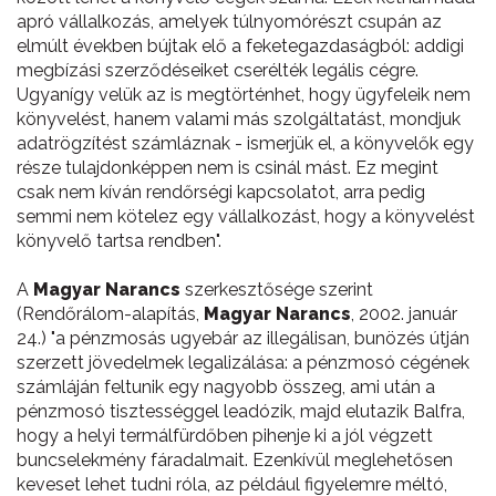
apró vállalkozás, amelyek túlnyomórészt csupán az
elmúlt években bújtak elő a feketegazdaságból: addigi
megbízási szerződéseiket cserélték legális cégre.
Ugyanígy velük az is megtörténhet, hogy ügyfeleik nem
könyvelést, hanem valami más szolgáltatást, mondjuk
adatrögzítést számláznak - ismerjük el, a könyvelők egy
része tulajdonképpen nem is csinál mást. Ez megint
csak nem kíván rendőrségi kapcsolatot, arra pedig
semmi nem kötelez egy vállalkozást, hogy a könyvelést
könyvelő tartsa rendben".
A
Magyar Narancs
szerkesztősége szerint
(Rendőrálom-alapítás,
Magyar Narancs
, 2002. január
24.) "a pénzmosás ugyebár az illegálisan, bunözés útján
szerzett jövedelmek legalizálása: a pénzmosó cégének
számláján feltunik egy nagyobb összeg, ami után a
pénzmosó tisztességgel leadózik, majd elutazik Balfra,
hogy a helyi termálfürdőben pihenje ki a jól végzett
buncselekmény fáradalmait. Ezenkívül meglehetősen
keveset lehet tudni róla, az például figyelemre méltó,