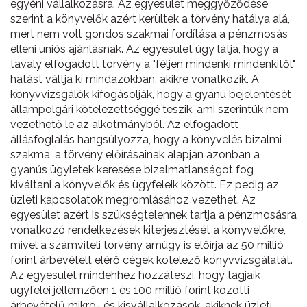
egyéni vállalkozásra. Az egyesület meggyőződése
szerint a könyvelők azért kerültek a törvény hatálya alá,
mert nem volt gondos szakmai fordítása a pénzmosás
elleni uniós ajánlásnak. Az egyesület úgy látja, hogy a
tavaly elfogadott törvény a "féljen mindenki mindenkitől"
hatást váltja ki mindazokban, akikre vonatkozik. A
könyvvizsgálók kifogásolják, hogy a gyanú bejelentését
állampolgári kötelezettséggé teszik, ami szerintük nem
vezethető le az alkotmányból. Az elfogadott
állásfoglalás hangsúlyozza, hogy a könyvelés bizalmi
szakma, a törvény előírásainak alapján azonban a
gyanús ügyletek keresése bizalmatlanságot fog
kiváltani a könyvelők és ügyfeleik között. Ez pedig az
üzleti kapcsolatok megromlásához vezethet. Az
egyesület azért is szükségtelennek tartja a pénzmosásra
vonatkozó rendelkezések kiterjesztését a könyvelőkre,
mivel a számviteli törvény amúgy is előírja az 50 millió
forint árbevételt elérő cégek kötelező könyvvizsgálatát.
Az egyesület mindehhez hozzáteszi, hogy tagjaik
ügyfelei jellemzően 1 és 100 millió forint közötti
árbevételű mikro- és kisvállalkozások, akiknek üzleti