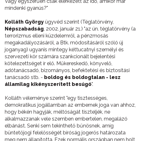
Vagy egyszerűen csak elérkezett az idő, amikor már
mindenki gyanús?"
Kolláth György
ügyvéd szerint (Téglatörvény,
Népszabadság
, 2002. január 21.) "az ún. téglatörvény (a
terrorizmus elleni küzdelemről, a pénzmosás
megakadályozásáról, a Btk. módosításáról szóló új
joganyag) ugyanis mintegy kéttucatnyi személyi és
szervezeti kör számára szankcionált bejelentési
kötelezettséget ír elő. Műkereskedő, könyvelő,
adótanácsadó, bizományos, befektetési és biztosítási
tanácsadó stb. -
boldog és boldogtalan - lesz
államilag kikényszerített besúgó
".
Kolláth véleménye szerint "egy tisztességes,
demokratikus jogállamban az embernek joga van ahhoz,
hogy békén hagyják, méltóságát tiszteljék, ne
alkalmazzanak vele szemben embertelen, megalázó
elbánást. Senki sem tekinthető bűnösnek, amíg
büntetőjogi felelősségét bíróság jogerős határozata
meg nem állapította. Ezek normális országban nem holt