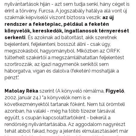
nyilvántartások híján - azt sem tudja senki, hány céget is
érint a törvény. Furcsa. A jogszabály hatálya alá vont új
szakmák képviselői viszont biztosra veszik:
az új
rendszer a feketepiac, például a feketén
könyvelők, kereskedők, ingatlanosok térnyerését
serkenti
. És azoknak ad bátorítást, akik szeretnek
bejelenteni, feljelenteni, bosszút állni - csak úgy,
megszokásból, hagyományból. Miközben az ORFK
túlterhelt szakértői a megszámlálhatatlan feljelentést
szortírozzák, az igazi nagymenők senkitől sem
háborgatva, vígan és dalolva (feketén) moshatják a
pénzt".
Matolay Réka
szerint (A könyvelő rémálma,
Figyelő
,
2002. január 24.) "a könyvelők nem is e
következményektől tartanak főként. Nem túl örömteli
azonban, ha valaki - még ha több tízezer társával
együtt, s csupán kapcsolattartóként - bekerül a
rendőrség nyilvántartásába. Az aggodalom nagyrészt
tehát abból fakad, hogy a jelentés elmulasztásáért már