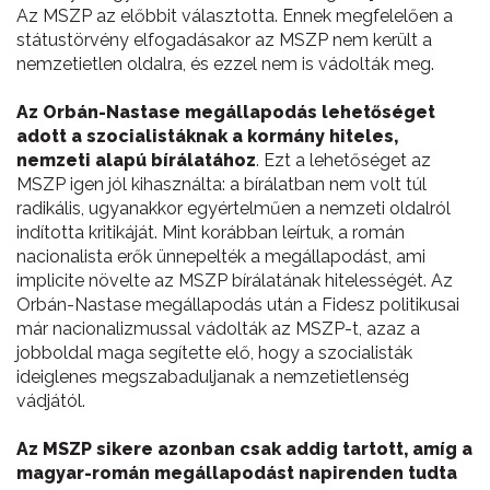
Az MSZP az előbbit választotta. Ennek megfelelően a
státustörvény elfogadásakor az MSZP nem került a
nemzetietlen oldalra, és ezzel nem is vádolták meg.
Az Orbán-Nastase megállapodás lehetőséget
adott a szocialistáknak a kormány hiteles,
nemzeti alapú bírálatához
. Ezt a lehetőséget az
MSZP igen jól kihasználta: a bírálatban nem volt túl
radikális, ugyanakkor egyértelműen a nemzeti oldalról
indította kritikáját. Mint korábban leírtuk, a román
nacionalista erők ünnepelték a megállapodást, ami
implicite növelte az MSZP bírálatának hitelességét. Az
Orbán-Nastase megállapodás után a Fidesz politikusai
már nacionalizmussal vádolták az MSZP-t, azaz a
jobboldal maga segítette elő, hogy a szocialisták
ideiglenes megszabaduljanak a nemzetietlenség
vádjától.
Az MSZP sikere azonban csak addig tartott, amíg a
magyar-román megállapodást napirenden tudta