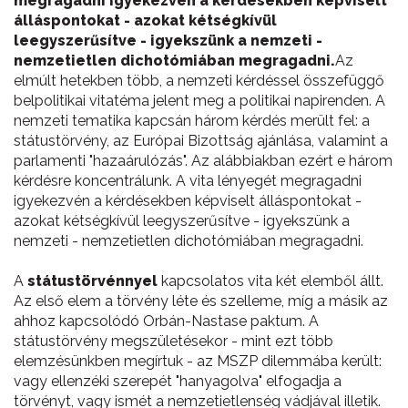
megragadni igyekezvén a kérdésekben képviselt
álláspontokat - azokat kétségkívül
leegyszerűsítve - igyekszünk a nemzeti -
nemzetietlen dichotómiában megragadni.
Az
elmúlt hetekben több, a nemzeti kérdéssel összefüggő
belpolitikai vitatéma jelent meg a politikai napirenden. A
nemzeti tematika kapcsán három kérdés merült fel: a
státustörvény, az Európai Bizottság ajánlása, valamint a
parlamenti "hazaárulózás". Az alábbiakban ezért e három
kérdésre koncentrálunk. A vita lényegét megragadni
igyekezvén a kérdésekben képviselt álláspontokat -
azokat kétségkívül leegyszerűsítve - igyekszünk a
nemzeti - nemzetietlen dichotómiában megragadni.
A
státustörvénnyel
kapcsolatos vita két elemből állt.
Az első elem a törvény léte és szelleme, míg a másik az
ahhoz kapcsolódó Orbán-Nastase paktum. A
státustörvény megszületésekor - mint ezt több
elemzésünkben megírtuk - az MSZP dilemmába került:
vagy ellenzéki szerepét "hanyagolva" elfogadja a
törvényt, vagy ismét a nemzetietlenség vádjával illetik.