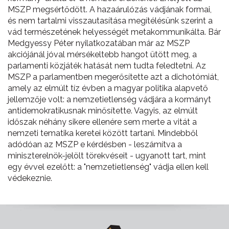
MSZP megsértődött. A hazaárulózás vádjának formai,
és nem tartalmi visszautasítása megítélésünk szerint a
vád természetének helyességét metakommunikálta. Bár
Medgyessy Péter nyilatkozatában már az MSZP
akciójánál jóval mérsékeltebb hangot ütött meg, a
parlamenti közjáték hatását nem tudta feledtetni. Az
MSZP a parlamentben megerősítette azt a dichotómiát,
amely az elmúlt tíz évben a magyar politika alapvető
jellemzője volt: a nemzetietlenség vádjára a kormányt
antidemokratikusnak minősítette. Vagyis, az elmúlt
időszak néhány sikere ellenére sem merte a vitát a
nemzeti tematika keretei között tartani. Mindebből
adódóan az MSZP e kérdésben - leszámítva a
miniszterelnök-jelölt törekvéseit - ugyanott tart, mint
egy évvel ezelőtt: a "nemzetietlenség" vádja ellen kell
védekeznie.