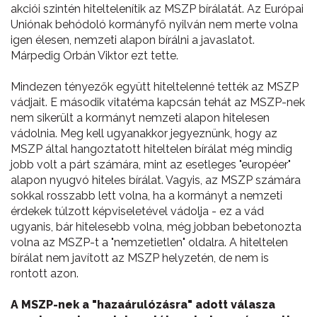
akciói szintén hiteltelenítik az MSZP bírálatát. Az Európai
Uniónak behódoló kormányfő nyilván nem merte volna
igen élesen, nemzeti alapon bírálni a javaslatot.
Márpedig Orbán Viktor ezt tette.
Mindezen tényezők együtt hiteltelenné tették az MSZP
vádjait. E második vitatéma kapcsán tehát az MSZP-nek
nem sikerült a kormányt nemzeti alapon hitelesen
vádolnia. Meg kell ugyanakkor jegyeznünk, hogy az
MSZP által hangoztatott hiteltelen bírálat még mindig
jobb volt a párt számára, mint az esetleges "européer"
alapon nyugvó hiteles bírálat. Vagyis, az MSZP számára
sokkal rosszabb lett volna, ha a kormányt a nemzeti
érdekek túlzott képviseletével vádolja - ez a vád
ugyanis, bár hitelesebb volna, még jobban bebetonozta
volna az MSZP-t a "nemzetietlen" oldalra. A hiteltelen
bírálat nem javított az MSZP helyzetén, de nem is
rontott azon.
A MSZP-nek a "hazaárulózásra" adott válasza