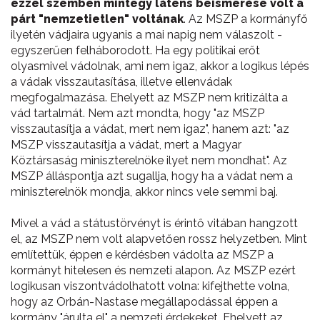
ezzel szemben mintegy látens beismerése volt a
párt "nemzetietlen" voltának
. Az MSZP a kormányfő
ilyetén vádjaira ugyanis a mai napig nem válaszolt -
egyszerűen felháborodott. Ha egy politikai erőt
olyasmivel vádolnak, ami nem igaz, akkor a logikus lépés
a vádak visszautasítása, illetve ellenvádak
megfogalmazása. Ehelyett az MSZP nem kritizálta a
vád tartalmát. Nem azt mondta, hogy "az MSZP
visszautasítja a vádat, mert nem igaz", hanem azt: "az
MSZP visszautasítja a vádat, mert a Magyar
Köztársaság miniszterelnöke ilyet nem mondhat". Az
MSZP álláspontja azt sugallja, hogy ha a vádat nem a
miniszterelnök mondja, akkor nincs vele semmi baj.
Mivel a vád a státustörvényt is érintő vitában hangzott
el, az MSZP nem volt alapvetően rossz helyzetben. Mint
említettük, éppen e kérdésben vádolta az MSZP a
kormányt hitelesen és nemzeti alapon. Az MSZP ezért
logikusan viszontvádolhatott volna: kifejthette volna,
hogy az Orbán-Nastase megállapodással éppen a
kormány "árulta el" a nemzeti érdekeket. Ehelyett az