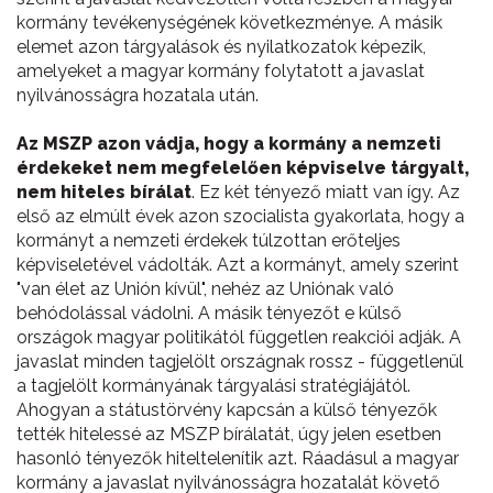
kormány tevékenységének következménye. A másik
elemet azon tárgyalások és nyilatkozatok képezik,
amelyeket a magyar kormány folytatott a javaslat
nyilvánosságra hozatala után.
Az MSZP azon vádja, hogy a kormány a nemzeti
érdekeket nem megfelelően képviselve tárgyalt,
nem hiteles bírálat
. Ez két tényező miatt van így. Az
első az elmúlt évek azon szocialista gyakorlata, hogy a
kormányt a nemzeti érdekek túlzottan erőteljes
képviseletével vádolták. Azt a kormányt, amely szerint
"van élet az Unión kívül", nehéz az Uniónak való
behódolással vádolni. A másik tényezőt e külső
országok magyar politikától független reakciói adják. A
javaslat minden tagjelölt országnak rossz - függetlenül
a tagjelölt kormányának tárgyalási stratégiájától.
Ahogyan a státustörvény kapcsán a külső tényezők
tették hitelessé az MSZP bírálatát, úgy jelen esetben
hasonló tényezők hiteltelenítik azt. Ráadásul a magyar
kormány a javaslat nyilvánosságra hozatalát követő