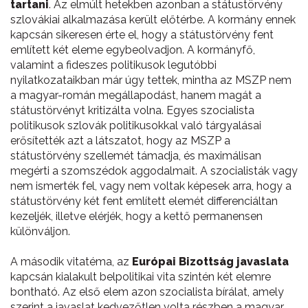
tartani
. Az elmúlt hetekben azonban a státustörvény
szlovákiai alkalmazása került előtérbe. A kormány ennek
kapcsán sikeresen érte el, hogy a státustörvény fent
említett két eleme egybeolvadjon. A kormányfő,
valamint a fideszes politikusok legutóbbi
nyilatkozataikban már úgy tettek, mintha az MSZP nem
a magyar-román megállapodást, hanem magát a
státustörvényt kritizálta volna. Egyes szocialista
politikusok szlovák politikusokkal való tárgyalásai
erősítették azt a látszatot, hogy az MSZP a
státustörvény szellemét támadja, és maximálisan
megérti a szomszédok aggodalmait. A szocialisták vagy
nem ismerték fel, vagy nem voltak képesek arra, hogy a
státustörvény két fent említett elemét differenciáltan
kezeljék, illetve elérjék, hogy a kettő permanensen
különváljon.
A második vitatéma, az
Európai Bizottság javaslata
kapcsán kialakult belpolitikai vita szintén két elemre
bontható. Az első elem azon szocialista bírálat, amely
szerint a javaslat kedvezőtlen volta részben a magyar