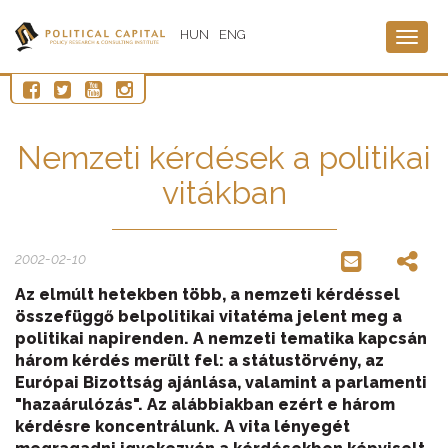
HUN
ENG
Togg
navig
Nemzeti kérdések a politikai
vitákban
2002-02-10
Az elmúlt hetekben több, a nemzeti kérdéssel
összefüggő belpolitikai vitatéma jelent meg a
politikai napirenden. A nemzeti tematika kapcsán
három kérdés merült fel: a státustörvény, az
Európai Bizottság ajánlása, valamint a parlamenti
"hazaárulózás". Az alábbiakban ezért e három
kérdésre koncentrálunk. A vita lényegét