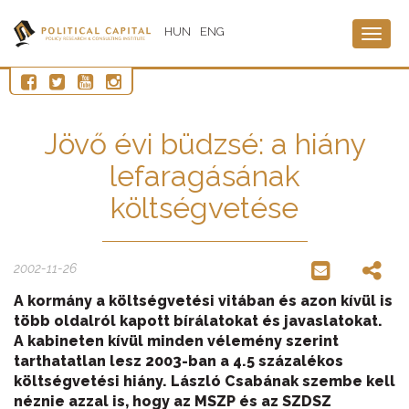
HUN
ENG
Togg
navig
Jövő évi büdzsé: a hiány
lefaragásának
költségvetése
2002-11-26
A kormány a költségvetési vitában és azon kívül is
több oldalról kapott bírálatokat és javaslatokat.
A kabineten kívül minden vélemény szerint
tarthatatlan lesz 2003-ban a 4.5 százalékos
költségvetési hiány. László Csabának szembe kell
néznie azzal is, hogy az MSZP és az SZDSZ