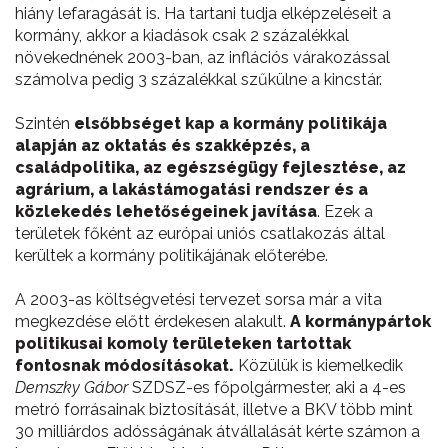
hiány lefaragását is. Ha tartani tudja elképzeléseit a
kormány, akkor a kiadások csak 2 százalékkal
növekednének 2003-ban, az inflációs várakozással
számolva pedig 3 százalékkal szűkülne a kincstár.
Szintén
elsőbbséget kap a kormány politikája
alapján az oktatás és szakképzés, a
családpolitika, az egészségügy fejlesztése, az
agrárium, a lakástámogatási rendszer és a
közlekedés lehetőségeinek javítása
. Ezek a
területek főként az európai uniós csatlakozás által
kerültek a kormány politikájának előterébe.
A 2003-as költségvetési tervezet sorsa már a vita
megkezdése előtt érdekesen alakult.
A kormánypártok
politikusai komoly területeken tartottak
fontosnak módosításokat.
Közülük is kiemelkedik
Demszky Gábor
SZDSZ-es főpolgármester, aki a 4-es
metró forrásainak biztosítását, illetve a BKV több mint
30 milliárdos adósságának átvállalását kérte számon a