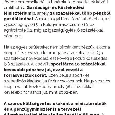
jövedelem-emelkedés a tanároknál. A nyertesek között
említhető a
Gazdasági- és Közlekedési
Minisztérium
is, amely
35 százalékkal több pénzből
gazdálkodhat
. A munkaügyi tárca forrásai közel 20, az
egészségügyié 15, a Külügyminisztériumé 10, az
agrártárcáé 6.2, míg az igazságügyié 5.6 százalékkal
nőhetnek.
Ha az egyes területeket nem tárcánként nézzük, akkor a
nonprofit szervezetek támogatása vezeti a listát (39
százalékos növekedés), ezt követi a közúti közlekedés
(38 százalék). A kibővült
sporttárca 10 százalékkal
kevesebb pénzhez jut, ezzel vezeti a
forrásvesztők sorát.
Ezen belül a sport- és
szabadidős kiadások a felére csökkennek. Nagy vesztes
még a vasúti közlekedés, amely 38 százalékkal
kevesebb forráshoz jut, mint 2002-ben.
A szoros költségvetés okaként a miniszterelnök
és a pénzügyminiszter is a tervezett
államháztartási hiány teljesítését jelöli meg.
A