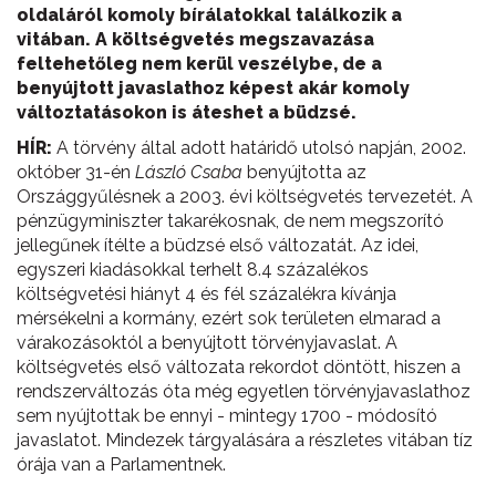
oldaláról komoly bírálatokkal találkozik a
vitában. A költségvetés megszavazása
feltehetőleg nem kerül veszélybe, de a
benyújtott javaslathoz képest akár komoly
változtatásokon is áteshet a büdzsé.
HÍR:
A törvény által adott határidő utolsó napján, 2002.
október 31-én
László Csaba
benyújtotta az
Országgyűlésnek a 2003. évi költségvetés tervezetét. A
pénzügyminiszter takarékosnak, de nem megszorító
jellegűnek ítélte a büdzsé első változatát. Az idei,
egyszeri kiadásokkal terhelt 8.4 százalékos
költségvetési hiányt 4 és fél százalékra kívánja
mérsékelni a kormány, ezért sok területen elmarad a
várakozásoktól a benyújtott törvényjavaslat. A
költségvetés első változata rekordot döntött, hiszen a
rendszerváltozás óta még egyetlen törvényjavaslathoz
sem nyújtottak be ennyi - mintegy 1700 - módosító
javaslatot. Mindezek tárgyalására a részletes vitában tíz
órája van a Parlamentnek.