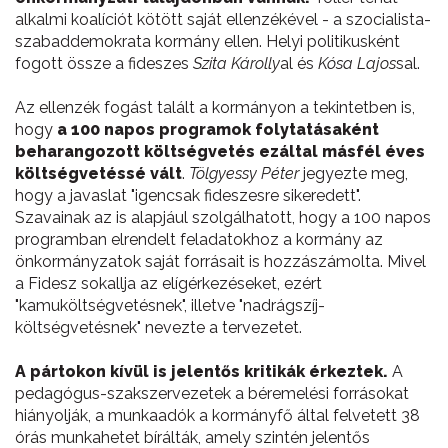
alkalmi koalíciót kötött saját ellenzékével - a szocialista-
szabaddemokrata kormány ellen. Helyi politikusként
fogott össze a fideszes
Szita
Károlly
al és
Kósa
Lajos
sal.
Az ellenzék fogást talált a kormányon a tekintetben is,
hogy
a 100 napos programok folytatásaként
beharangozott költségvetés ezáltal másfél éves
költségvetéssé vált
.
Tölgyessy Péter
jegyezte meg,
hogy a javaslat "igencsak fideszesre sikeredett".
Szavainak az is alapjául szolgálhatott, hogy a 100 napos
programban elrendelt feladatokhoz a kormány az
önkormányzatok saját forrásait is hozzászámolta. Mivel
a Fidesz sokallja az elígérkezéseket, ezért
"kamuköltségvetésnek", illetve "nadrágszíj-
költségvetésnek" nevezte a tervezetet.
A pártokon kívül is jelentős kritikák érkeztek.
A
pedagógus-szakszervezetek a béremelési forrásokat
hiányolják, a munkaadók a kormányfő által felvetett 38
órás munkahetet bírálták, amely szintén jelentős