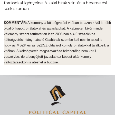
forrásokat igényelne. A zalai bírák szintén a béremelést
kérik számon.
KOMMENTÁR:
A kormány a költségvetési vitában és azon kívül is több
oldalról kapott bírálatokat és javaslatokat. A kabineten kívül minden
vélemény szerint tarthatatlan lesz 2003-ban a 4,5 százalékos
költségvetési hiány. László Csabának szembe kell néznie azzal is,
hogy az MSZP és az SZDSZ oldaláról komoly bírálatokkal találkozik a
vitában. A költségvetés megszavazása feltehetőleg nem kerül
veszélybe, de a benyújtott javaslathoz képest akár komoly
változtatásokon is áteshet a büdzsé.