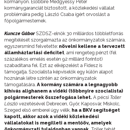
kormányon. Előbbire Medgyessy Péter
kormánygaranciát biztosított, a közlekedési vállalat
problémáira pedig László Csaba ígért orvoslást a
főpolgármesternek.
Kuncze Gábor
SZDSZ-elnök 30 milliárdos többletforrás
megítélését szorgalmazta az önkormányzatok számára,
egyszersmind felvetette:
növelni kellene a tervezett
államháztartási deficitet
, ami rengeteg pénzt (fél
százalékos emelés esetén 92 milliárd forintot)
szabadítana fel. Ezt az elképzelést a Fidesz is
támogatja. Szocialista képviselők egy külön alapot
hoznának létre szintén az önkormányzatok
támogatására.
A kormány számára a legnagyobb
kihívás alighanem a vidéki (többnyire szocialista)
polgármesterek összefogása lehet.
A pécsi
Toller
László
vezetésével Debrecen, Győr, Kaposvár, Miskolc,
Szeged első emberei úgy vélik,
ha a BKV segítséget
kapott, akkor azok a vidéki közlekedési
vállalatokat is megilleti a mentőöv, amelyek
önkormányzati tulajdonban vannak.
Toller tehát