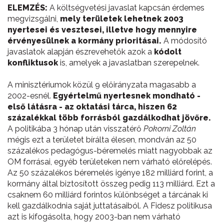
ELEMZÉS:
A költségvetési javaslat kapcsán érdemes
megvizsgálni,
mely területek lehetnek 2003
nyertesei és vesztesei, illetve hogy mennyire
érvényesülnek a kormány prioritásai.
A módosító
javaslatok alapján észrevehetők azok a
kódolt
konfliktusok
is, amelyek a javaslatban szerepelnek.
A minisztériumok közül 9 előirányzata magasabb a
2002-esnél.
Egyértelmű nyertesnek mondható -
első látásra - az oktatási tárca, hiszen 62
százalékkal több forrásból gazdálkodhat jövőre.
A politikába 3 hónap után visszatérő
Pokorni Zoltán
mégis ezt a területet bírálta élesen, mondván az 50
százalékos pedagógus-béremelés miatt nagyobbak az
OM forrásai, egyéb területeken nem várható előrelépés.
Az 50 százalékos béremelés igénye 182 milliárd forint, a
kormány által biztosított összeg pedig 113 milliárd. Ezt a
csaknem 60 milliárd forintos különbséget a tárcának ki
kell gazdálkodnia saját juttatásaiból. A Fidesz politikusa
azt is kifogásolta, hogy 2003-ban nem várható