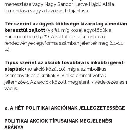
menesztése vagy Nagy Sándor, illetve Hajdú Attila
lemondása vagy a távozás felajánlása.
Tér szerint az ügyek többsége kizárólag a médián
keresztül zajlott
(53 %), míg közel egyötödük a
Parlamentben (19 %). A külföld és a különböző
rendezvények egyforma számban jelentek meg (14-14
%).
Típus szerint az akciók továbbra is inkább ígéret-
alapúak
(30 akció közül 10), míg a szimbolikus
események és a kritikák 8-8 alkalommal voltak
jellemzőek. Az akciók között megjelent 3 védekezés és 1
vád is.
2. A HÉT POLITIKAI AKCIÓINAK JELLEGZETESSÉGE
POLITIKAI AKCIÓK TÍPUSAINAK MEGJELENÉSI
ARÁNYA