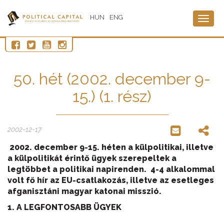
HUN
ENG
Togg
navig
50. hét (2002. december 9-
15.) (1. rész)
2002-12-17
2002. december 9-15. héten a külpolitikai, illetve
a külpolitikát érintő ügyek szerepeltek a
legtöbbet a politikai napirenden. 4-4 alkalommal
volt fő hír az EU-csatlakozás, illetve az esetleges
afganisztáni magyar katonai misszió.
1. A LEGFONTOSABB ÜGYEK