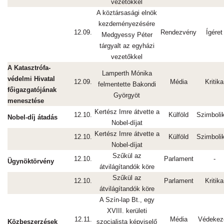
vezetőkkel
A köztársasági elnök
kezdeményezésére
12.09.
Rendezvény
Ígéret
Medgyessy Péter
tárgyalt az egyházi
vezetőkkel
A Katasztrófa-
Lamperth Mónika
védelmi Hivatal
12.09.
Média
Kritika
felmentette Bakondi
főigazgatójának
Györgyöt
menesztése
Kertész Imre átvette a
12.10.
Külföld
Szimboli
Nobel-díj átadás
Nobel-díjat
Kertész Imre átvette a
12.10.
Külföld
Szimboli
Nobel-díjat
Szűkül az
12.10.
Parlament
-
Ügynöktörvény
átvilágítandók köre
Szűkül az
12.10.
Parlament
Kritika
átvilágítandók köre
A Szín-lap Bt., egy
XVIII. kerületi
12.11.
Média
Védekez
Közbeszerzések
szocialista képviselő