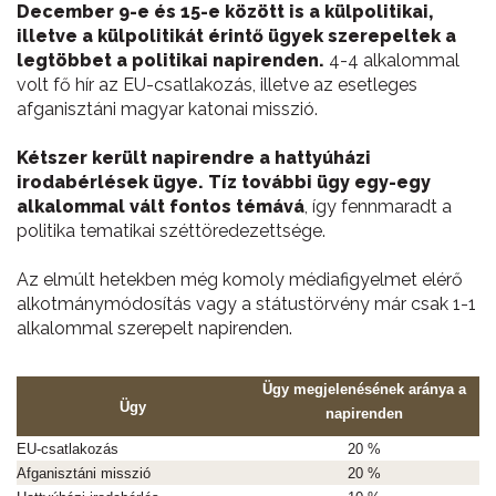
December 9-e és 15-e között is a külpolitikai,
illetve a külpolitikát érintő ügyek szerepeltek a
legtöbbet a politikai napirenden.
4-4 alkalommal
volt fő hír az EU-csatlakozás, illetve az esetleges
afganisztáni magyar katonai misszió.
Kétszer került napirendre a hattyúházi
irodabérlések ügye. Tíz további ügy egy-egy
alkalommal vált fontos témává
, így fennmaradt a
politika tematikai széttöredezettsége.
Az elmúlt hetekben még komoly médiafigyelmet elérő
alkotmánymódosítás vagy a státustörvény már csak 1-1
alkalommal szerepelt napirenden.
Ügy megjelenésének aránya a
Ügy
napirenden
EU-csatlakozás
20 %
Afganisztáni misszió
20 %