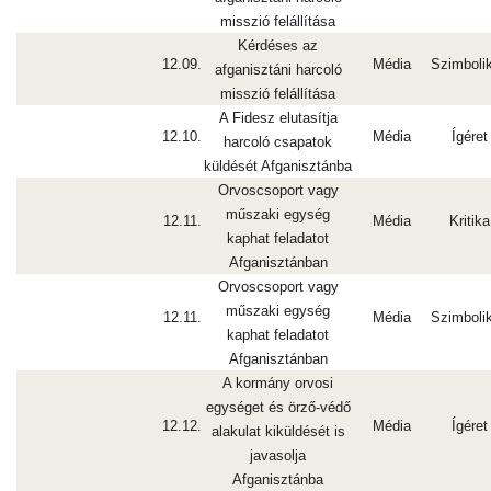
misszió felállítása
Kérdéses az
12.09.
Média
Szimboli
afganisztáni harcoló
misszió felállítása
A Fidesz elutasítja
12.10.
Média
Ígéret
harcoló csapatok
küldését Afganisztánba
Orvoscsoport vagy
műszaki egység
12.11.
Média
Kritika
kaphat feladatot
Afganisztánban
Orvoscsoport vagy
műszaki egység
12.11.
Média
Szimboli
kaphat feladatot
Afganisztánban
A kormány orvosi
egységet és örző-védő
12.12.
Média
Ígéret
alakulat kiküldését is
javasolja
Afganisztánba