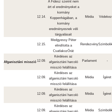
A Fidesz szerint nem
ért el eredményeket a
kormány
12.14.
Média
Védekez
Koppenhágában, a
kormány
eredményesnek véli
tárgyalásait
Medgyessy Péter
12.15.
Rendezvény
Szimboli
elindította a
CsatlakozÓrát
Kérdéses az
12.09.
Parlament
-
Afganisztáni misszió
afganisztáni harcoló
misszió felállítása
Kérdéses az
12.09.
Média
Ígéret
afganisztáni harcoló
misszió felállítása
Kérdéses az
12.09.
Média
Ígéret
afganisztáni harcoló
misszió felállítása
Kérdéses az
12.09.
Média
Szimboli
afganisztáni harcoló