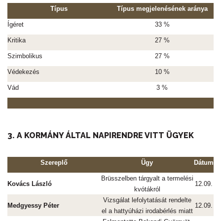
Típus
Típus megjelenésének aránya
Ígéret
33 %
Kritika
27 %
Szimbolikus
27 %
Védekezés
10 %
Vád
3 %
3. A KORMÁNY ÁLTAL NAPIRENDRE VITT ÜGYEK
Szereplő
Ügy
Dátum
Brüsszelben tárgyalt a termelési
Kovács László
12.09.
kvótákról
Vizsgálat lefolytatását rendelte
Medgyessy Péter
12.09.
el a hattyúházi irodabérlés miatt