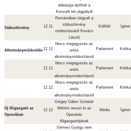
édeaspja építheti a
Kossuth téri jégpályát
Romániában tárgyalt a
státustörvény
12.11.
Külföld
Ígéret
Státustörvény
módosításáról Kovács
László
Nincs megegyezés az
12.12.
Parlament
Kritika
Alkotmánymódosítás
uniós
alkotmánymódosításról
Nincs megegyezés az
12.12.
Parlament
Kritika
uniós
alkotmánymódosításról
Nincs megegyezés az
12.12.
Parlament
Kritika
uniós
alkotmánymódosításról
Görgey Gábor Szinetár
Új főigazgató az
Miklóst nevezi ki az
12.12.
Média
Ígéret
Oprerában
Operaház
főigazgaztójának
Gémesi György nem