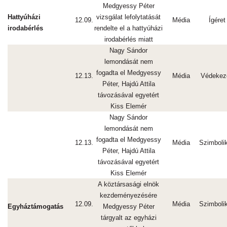
Medgyessy Péter
Hattyúházi
vizsgálat lefolytatását
12.09.
Média
Ígéret
irodabérlés
rendelte el a hattyúházi
irodabérlés miatt
Nagy Sándor
lemondását nem
fogadta el Medgyessy
12.13.
Média
Védekez
Péter, Hajdú Attila
távozásával egyetért
Kiss Elemér
Nagy Sándor
lemondását nem
fogadta el Medgyessy
12.13.
Média
Szimboli
Péter, Hajdú Attila
távozásával egyetért
Kiss Elemér
A köztársasági elnök
kezdeményezésére
12.09.
Média
Szimboli
Egyháztámogatás
Medgyessy Péter
tárgyalt az egyházi