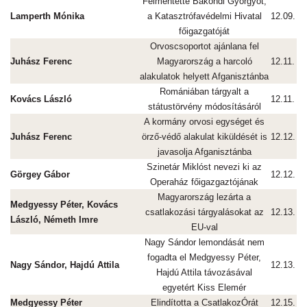
Felmentette Bakondi Györgyöt,
Lamperth Mónika
a Katasztrófavédelmi Hivatal
12.09.
főigazgatóját
Orvoscsoportot ajánlana fel
Juhász Ferenc
Magyarország a harcoló
12.11.
alakulatok helyett Afganisztánba
Romániában tárgyalt a
Kovács László
12.11.
státustörvény módosításáról
A kormány orvosi egységet és
Juhász Ferenc
örző-védő alakulat kiküldését is
12.12.
javasolja Afganisztánba
Szinetár Miklóst nevezi ki az
Görgey Gábor
12.12.
Operaház főigazgaztójának
Magyarország lezárta a
Medgyessy Péter, Kovács
csatlakozási tárgyalásokat az
12.13.
László, Németh Imre
EU-val
Nagy Sándor lemondását nem
fogadta el Medgyessy Péter,
Nagy Sándor, Hajdú Attila
12.13.
Hajdú Attila távozásával
egyetért Kiss Elemér
Medgyessy Péter
Elindította a CsatlakozÓrát
12.15.