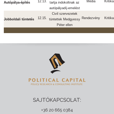
12.13.
Média
Kritika
Autópálya-építés
tartja indokoltnak az
autópályadíj-emelést
Civil szervezetek
12.15.
Rendezvény
Kritika
Jobboldali tüntetés
tüntettek Medgyessy
Péter ellen
SAJTÓKAPCSOLAT:
+36 20 665 0384