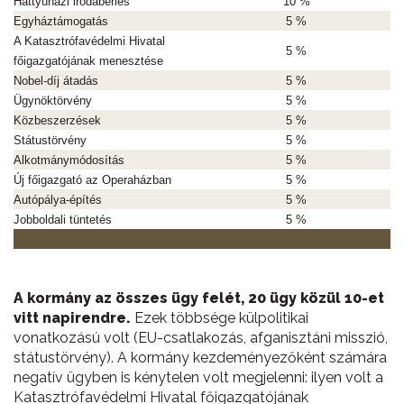
Hattyúházi irodabérlés
10 %
Egyháztámogatás
5 %
A Katasztrófavédelmi Hivatal
5 %
főigazgatójának menesztése
Nobel-díj átadás
5 %
Ügynöktörvény
5 %
Közbeszerzések
5 %
Státustörvény
5 %
Alkotmánymódosítás
5 %
Új főigazgató az Operaházban
5 %
Autópálya-építés
5 %
Jobboldali tüntetés
5 %
A kormány az összes ügy felét, 20 ügy közül 10-et
vitt napirendre.
Ezek többsége külpolitikai
vonatkozású volt (EU-csatlakozás, afganisztáni misszió,
státustörvény). A kormány kezdeményezőként számára
negatív ügyben is kénytelen volt megjelenni: ilyen volt a
Katasztrófavédelmi Hivatal főigazgatójának