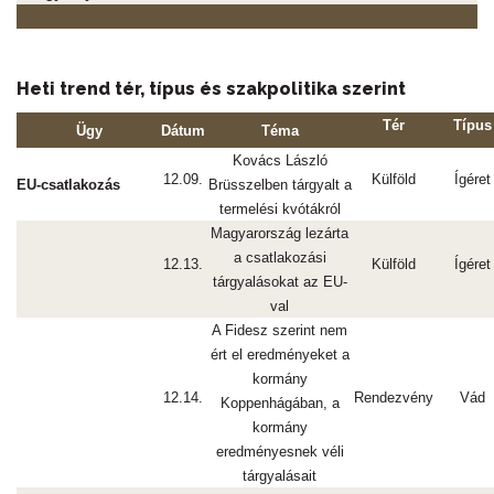
Heti trend tér, típus és szakpolitika szerint
Tér
Típus
Ügy
Dátum
Téma
Kovács László
12.09.
Külföld
Ígéret
EU-csatlakozás
Brüsszelben tárgyalt a
termelési kvótákról
Magyarország lezárta
a csatlakozási
12.13.
Külföld
Ígéret
tárgyalásokat az EU-
val
A Fidesz szerint nem
ért el eredményeket a
kormány
12.14.
Rendezvény
Vád
Koppenhágában, a
kormány
eredményesnek véli
tárgyalásait