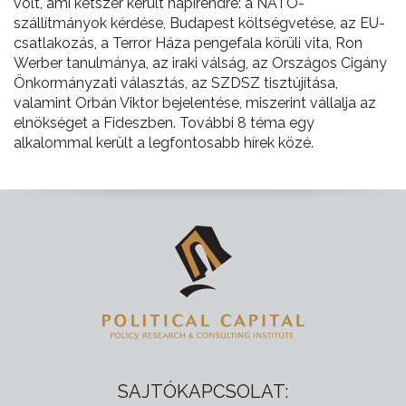
volt, ami kétszer került napirendre: a NATO-
szállítmányok kérdése, Budapest költségvetése, az EU-
csatlakozás, a Terror Háza pengefala körüli vita, Ron
Werber tanulmánya, az iraki válság, az Országos Cigány
Önkormányzati választás, az SZDSZ tisztújítása,
valamint Orbán Viktor bejelentése, miszerint vállalja az
elnökséget a Fideszben. További 8 téma egy
alkalommal került a legfontosabb hírek közé.
SAJTÓKAPCSOLAT: