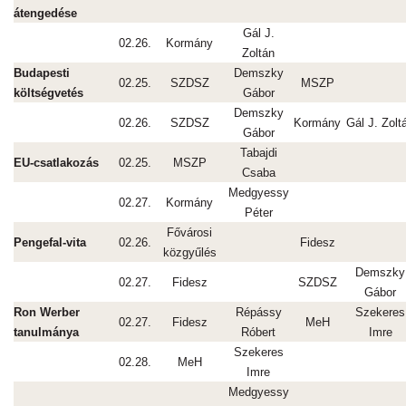
átengedése
Gál J.
02.26.
Kormány
Zoltán
Budapesti
Demszky
02.25.
SZDSZ
MSZP
költségvetés
Gábor
Demszky
02.26.
SZDSZ
Kormány
Gál J. Zolt
Gábor
Tabajdi
EU-csatlakozás
02.25.
MSZP
Csaba
Medgyessy
02.27.
Kormány
Péter
Fővárosi
Pengefal-vita
02.26.
Fidesz
közgyűlés
Demszky
02.27.
Fidesz
SZDSZ
Gábor
Ron Werber
Répássy
Szekeres
02.27.
Fidesz
MeH
tanulmánya
Róbert
Imre
Szekeres
02.28.
MeH
Imre
Medgyessy