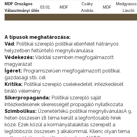
MDF Országos
Csáky
Medgyassz
03.01.
MDF
MDF
Választmányi ülés
András
László
A típusok meghatározása:
Vád
: Politikai szereplő politikai ellenfelét hátrányos
helyzetben feltüntető megnyilvánulása
Védekezés:
Váddal szemben megfogalmazott
magyarázat
Ígéret:
Programszerűen megfogalmazott politikai,
gazdasági stb. cél
Kritika:
Politikai szereplő cselekedetét, intézkedését
bíráló vélemény
Sikerpropaganda:
Politikai szereplő saját
intézkedésének sikerességét propagáló nyilatkozata
Szimbolikus:
Üzenetértékű politikai megnyilvánulásA 9.
héten összesen 18 téma került a legfontosabb hírek
közé. Ezek közül a kormányátalakítás szerepelt a
legtöbbször, összesen 3 alkalommal. Kilenc olyan téma