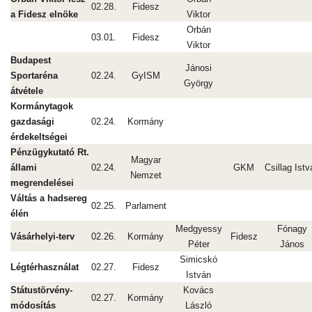
02.28.
Fidesz
a Fidesz elnöke
Viktor
Orbán
03.01.
Fidesz
Viktor
Budapest
Jánosi
Sportaréna
02.24.
GyISM
György
átvétele
Kormánytagok
gazdasági
02.24.
Kormány
érdekeltségei
Pénzügykutató Rt.
Magyar
állami
02.24.
GKM
Csillag Istv
Nemzet
megrendelései
Váltás a hadsereg
02.25.
Parlament
élén
Medgyessy
Fónagy
Vásárhelyi-terv
02.26.
Kormány
Fidesz
Péter
János
Simicskó
Légtérhasználat
02.27.
Fidesz
István
Státustörvény-
Kovács
02.27.
Kormány
módosítás
László