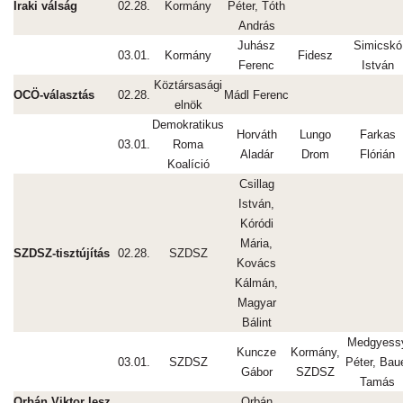
Iraki válság
02.28.
Kormány
Péter, Tóth
András
Juhász
Simicskó
03.01.
Kormány
Fidesz
Ferenc
István
Köztársasági
OCÖ-választás
02.28.
Mádl Ferenc
elnök
Demokratikus
Horváth
Lungo
Farkas
03.01.
Roma
Aladár
Drom
Flórián
Koalíció
Csillag
István,
Kóródi
Mária,
SZDSZ-tisztújítás
02.28.
SZDSZ
Kovács
Kálmán,
Magyar
Bálint
Medgyess
Kuncze
Kormány,
03.01.
SZDSZ
Péter, Bau
Gábor
SZDSZ
Tamás
Orbán Viktor lesz
Orbán