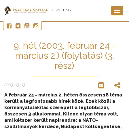
HUN
ENG
Togg
navig
9. hét (2003. február 24 -
március 2.) (folytatás) (3.
rész)
2003-03-03
A február 24 - március 2. héten összesen 18 téma
került a legfontosabb hírek közé. Ezek közül a
kormányátalakítás szerepelt a legtöbbször,
összesen 3 alkalommal. Kilenc olyan téma volt,
ami kétszer került napirendre: a NATO-
szállítmányok kérdése, Budapest költségvetése,