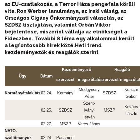
az EU-csatlakozás, a Terror Háza pengefala körüli
vita, Ron Werber tanulmánya, az iraki válság, az
Országos Cigány Önkormányzati választás, az
SZDSZ tisztújítása, valamint Orbán Viktor
bejelentése, miszerint vállalja az elnökséget a
Fideszben. További 8 téma egy alkalommal került
a legfontosabb hírek közé.
Heti trend
kezdeményezők és reagálók szerint
Kezdeményező
Reagáló
Ügy
Dátum
szervezet
megszólaló
szervezet
megszóla
Medgyessy
Kuncze
Kormányátalakítás
02.24.
Kormány
SZDSZ
Péter
Gábor
Szent-
Kovács
02.25.
SZDSZ
Iványi
MSZP
László
István
02.27.
MSZP
Veres János
NATO-
szállítmányok
02.24.
Parlament