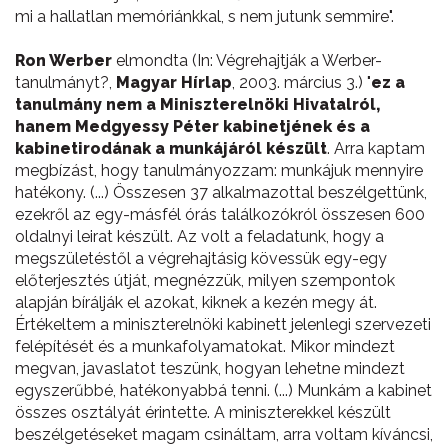
mi a hallatlan memóriánkkal, s nem jutunk semmire".
Ron Werber
elmondta (In: Végrehajtják a Werber-
tanulmányt?,
Magyar Hírlap
, 2003. március 3.) "
ez a
tanulmány nem a Miniszterelnöki Hivatalról,
hanem Medgyessy Péter kabinetjének és a
kabinetirodának a munkájáról készült
. Arra kaptam
megbízást, hogy tanulmányozzam: munkájuk mennyire
hatékony. (...) Összesen 37 alkalmazottal beszélgettünk,
ezekről az egy-másfél órás találkozókról összesen 600
oldalnyi leirat készült. Az volt a feladatunk, hogy a
megszületéstől a végrehajtásig kövessük egy-egy
előterjesztés útját, megnézzük, milyen szempontok
alapján bírálják el azokat, kiknek a kezén megy át.
Értékeltem a miniszterelnöki kabinett jelenlegi szervezeti
felépítését és a munkafolyamatokat. Mikor mindezt
megvan, javaslatot teszünk, hogyan lehetne mindezt
egyszerűbbé, hatékonyabbá tenni. (...) Munkám a kabinet
összes osztályát érintette. A miniszterekkel készült
beszélgetéseket magam csináltam, arra voltam kíváncsi,