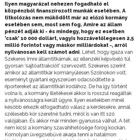
Ilyen magyarázat nehezen fogadható el
közpénzből finanszírozott munkák esetében. A
titkolózás nem működött már az előző kormány
esetében sem, most sem fog. Amire az állam
pénzét adják ki - és mindegy, hogy ez esetben
'csak' 10 000 dollárt, vagyis hozzávetőlegesen 2,5
millió forintot vagy máskor milliárdokat -, arról
nyilvánosan kell számot adni
. Lehet, hogy igaza van
Szekeres Imre államtitkárnak, az ellenzéki képviselő túl
gyorsan 'sajtóattrakciót' szervezett. Szekeres szerint
amikor az államtitkár kormányülésen Szolnokon volt,
eseményt gyártani egyszerűen odacsődítette a
riportereket az államtitkári irodához. De ha így történt
volna is, a kormány illetékesei akkor is rosszul reagáltak
a nyilvánosságra került ügyre. Ilyen esetekben minél
később érkezik elfogadható válasz a kérdésekre, annál
szélesebb kör szeretné tudni, miről is van itt szó
valójában. És akkor már minden gyanussá válhat. A tét
nem kicsi: a kormány szavahihetősége forog kockán.
Komolyan üvegzsebűvé akarja tenni a hatalmon