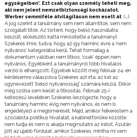
egységeiben'. Ezt csak olyan személy teheti meg,
aki nem jelent nemzetbiztonsági kockázatot.
Werber semmiféle átvilágításon nem esett át
. (...)
A jog szerint a tanulmány sem nem államtitok, sem nem
szolgálati titok. Az történt, hogy belső használatra
készült, előkészítő irattá minősítette a tanulmányt
Szekeres Imre, tudva, hogy az így harminc évre a 'nem
nyilvános' kategóriába kerül. Tehát formailag a
dokumentum valóban nem titkos, 'csak' éppen nem
nyilvános. Egyébként a tanulmányról több hivatalos
verzió is elhangzott. Egyebek között még február 24-én
kérdésemre válaszolva Szekeres azt írta: az irat az
úgynevezett 'belső nyilvánosság' számára készül. Ekkor
még szóba sem került a titkosítás. Február 25-i
keltezésű levelében Szekeres leszögezte, hogy a
tanulmány harminc évig nem nyilvános, és nem is
engedélyezi a megismerését. Majd, amikor felkerestem a
szocialista politikus hivatalát, a kabinetfőnöke közölte:
nem tudja és nem is akarja megmutatni az iratot. Azután
jött az újabb fordulat, amikor Szekeres, mintha mi sem