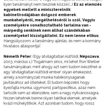
ilyen tanulmányt nem tesznek közzé.(...)
Ez az elemzés
egyebek mellett a miniszterelnök
kabinetirodájában dolgozó emberek
munkahelyéről, megélhetéséről is szól. Vagyis
személyekre vonatkoztatható tartalma van -
márpedig senkinek nem állhat szándékában
személyeket kiszolgáltatni. Ez nem lenne etikus
.
Hangsúlyozom: a tanulmány ajánlás, és nem a kormány
hivatalos álláspontja".
Németh Péter
: (Egy átvilágítatlan külföldi,
Népszava
,
2003. március 1.) "fogalmam sincs, mi lehet Ron Werber
tanulmányában, mint ahogy azt sem tudom készíthet-e
egy 'átvilágítatlan külföldi ember' olyan értekezést,
amely a kormányzati munka hatékonyságának
javításához ad ötleteket. El tudom képzelni, hogy
ilyesfajta munka, úgymond, pártspecifikus, azaz nem
tartozik sem az ellenzékre, sem a nagy nyilvánosságra,
hiszen lehetnek benne olyan taktikai elemek, amelyek
kvázi műhelytitkok. Azt azonban tudom, hogy rossz