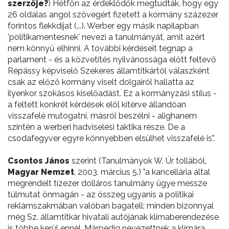
szerzője?
) Hétfőn az érdeklődők megtudták, hogy egy
26 oldalas angol szövegért fizetett a kormány százezer
forintos flekkdíjat (...). Werber egy másik napilapban
'politikamentesnek' nevezi a tanulmányát, amit azért
nem könnyű elhinni. A további kérdéseit tegnap a
parlament - és a közvetítés nyilvánossága előtt feltevő
Répássy képviselő Szekeres államtitkártól válaszként
csak az előző kormány viselt dolgairól hallatta az
ilyenkor szokásos kiselőadást. Ez a kormányzási stílus -
a feltett konkrét kérdések elől kitérve állandóan
visszafelé mutogatni, másról beszélni - alighanem
szintén a werberi hadviselési taktika része. De a
csodafegyver egyre könnyebben elsülhet visszafelé is".
Csontos János
szerint (Tanulmányok W. Úr tollából,
Magyar Nemzet
, 2003. március 5.) "a kancellária által
megrendelt tízezer dolláros tanulmány ügye messze
túlmutat önmagán - az összeg ugyanis a politikai
reklámszakmában valóban bagatell: minden bizonnyal
még Sz. államtitkár hivatali autójának klímaberendezése
is többe kerül ennél. Márpedig nevezettnek a klímára