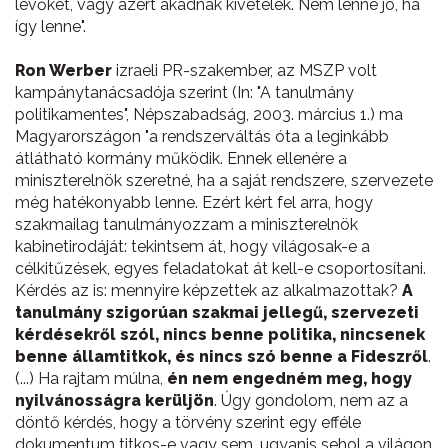
lévőket, vagy azért akadnak kivételek. Nem lenne jó, ha
így lenne".
Ron Werber
izraeli PR-szakember, az MSZP volt
kampánytanácsadója szerint (In: "A tanulmány
politikamentes", Népszabadság, 2003. március 1.) ma
Magyarországon "a rendszerváltás óta a leginkább
átlátható kormány működik. Ennek ellenére a
miniszterelnök szeretné, ha a saját rendszere, szervezete
még hatékonyabb lenne. Ezért kért fel arra, hogy
szakmailag tanulmányozzam a miniszterelnök
kabinetirodáját: tekintsem át, hogy világosak-e a
célkitűzések, egyes feladatokat át kell-e csoportosítani.
Kérdés az is: mennyire képzettek az alkalmazottak?
A
tanulmány szigorúan szakmai jellegű, szervezeti
kérdésekről szól, nincs benne politika, nincsenek
benne államtitkok, és nincs szó benne a Fideszről
.
(...) Ha rajtam múlna,
én nem engedném meg, hogy
nyilvánosságra kerüljön
. Úgy gondolom, nem az a
döntő kérdés, hogy a törvény szerint egy efféle
dokumentum titkos-e vagy sem, ugyanis sehol a világon