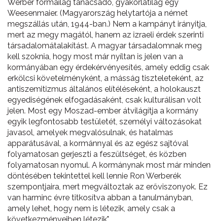
Werber formailag tanácsadó, gyakorlatilag egy
Weesenmaier. (Magyarország helytartója a német
megszállás után, 1944-ban.) Nem a kampányt irányitja,
mert az megy magától, hanem az izraeli érdek szerinti
társadalomátalakítást. A magyar társadalomnak meg
kell szoknia, hogy most már nyíltan is jelen van a
kormányában egy érdekérvényesítés, amely eddig csak
erkölcsi követelményként, a másság tiszteleteként, az
antiszemitizmus általános elítéléseként, a holokauszt
egyediségének elfogadásaként, csak kulturálisan volt
jelen. Most egy Moszad-ember átvilágítja a kormány
egyik legfontosabb testületét, személyi változásokat
javasol, amelyek megvalósulnak, és hatalmas
apparátusával, a kormánnyal és az egész sajtóval
folyamatosan gerjeszti a feszültséget, és közben
folyamatosan nyomul. A kormánynak most már minden
döntésében tekintettel kell lennie Ron Werberék
szempontjaira, mert megváltoztak az erőviszonyok. Ez
van harminc évre titkosítva abban a tanulmányban,
amely lehet, hogy nem is létezik, amely csak a
következményeiben létezik".