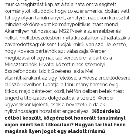
munkamegbízást kap az általa hatalomra segített
kormánytól, kitudódik, hogy 10 ezer amerikai dollárt vett
fel egy olyan tanulmányért, amelyről napokon keresztül
minden kérdőre vont kormánypolitikus mást mond.
Akármilyen rutinosak az MSZP-sek a szemrebbenés
nélküli mellébeszélésben, nyilatkozataikon áthallatszik a
zavarodottság: ők sem tudják, miről van szó. Jellemző,
hogy Kovács pártelnök azt válaszalja Werber
megbízásáról egy napilap kérdésére: 'a párt és a
Miniszterelnöki Hivatal között nincs személyi
összefonódás' (sic!); Szekeres, aki a MeH
államtitkáraként az ügy felelőse, a Fidesz érdeklődésére
először levélben tudatja, a tanulmány harminc évig
titkos, majd pénteken közli, hétfőn délben betekintést
enged a titokzatos dolgozatba; a szerző, Werber
ugyanakkor kijelenti, csak a bevezető oldalak
nyilvánosságra hozatalát engedélyezi. (
Közérdekű
célból készült, közpénzből honorált tanulmányt
vajon miért kell titkosítani? Hogyan tarthat fenn
magának ilyen jogot egy eladott írásmű