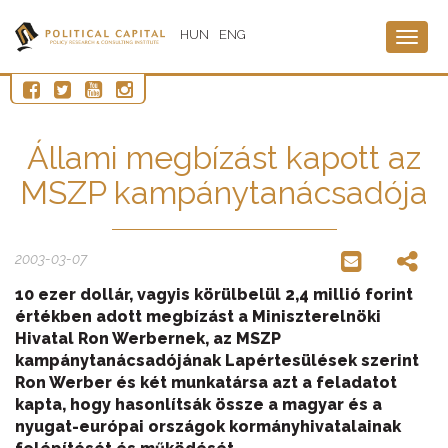
HUN
ENG
Togg
navig
Állami megbízást kapott az
MSZP kampánytanácsadója
2003-03-07
10 ezer dollár, vagyis körülbelül 2,4 millió forint
értékben adott megbízást a Miniszterelnöki
Hivatal Ron Werbernek, az MSZP
kampánytanácsadójának Lapértesülések szerint
Ron Werber és két munkatársa azt a feladatot
kapta, hogy hasonlítsák össze a magyar és a
nyugat-európai országok kormányhivatalainak