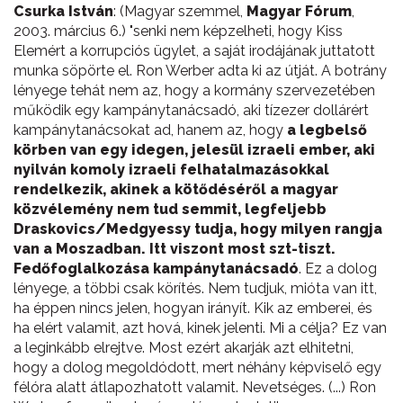
Csurka István
: (Magyar szemmel,
Magyar Fórum
,
2003. március 6.) "senki nem képzelheti, hogy Kiss
Elemért a korrupciós ügylet, a saját irodájának juttatott
munka söpörte el. Ron Werber adta ki az útját. A botrány
lényege tehát nem az, hogy a kormány szervezetében
működik egy kampánytanácsadó, aki tízezer dollárért
kampánytanácsokat ad, hanem az, hogy
a legbelső
körben van egy idegen, jelesül izraeli ember, aki
nyilván komoly izraeli felhatalmazásokkal
rendelkezik, akinek a kötődéséről a magyar
közvélemény nem tud semmit, legfeljebb
Draskovics/Medgyessy tudja, hogy milyen rangja
van a Moszadban. Itt viszont most szt-tiszt.
Fedőfoglalkozása kampánytanácsadó
. Ez a dolog
lényege, a többi csak körítés. Nem tudjuk, mióta van itt,
ha éppen nincs jelen, hogyan irányít. Kik az emberei, és
ha elért valamit, azt hová, kinek jelenti. Mi a célja? Ez van
a leginkább elrejtve. Most ezért akarják azt elhitetni,
hogy a dolog megoldódott, mert néhány képviselő egy
félóra alatt átlapozhatott valamit. Nevetséges. (...) Ron