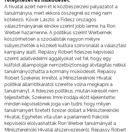
felépítését és működését.
A hivatal azért nem írt ki közbeszerzési pályázatot a
tanulmányra, mert ekkora összegnél ez még nem
kötelező. Kövér László, a Fidesz országos
választmányának elnöke szerint jobb lenne, ha Ron
Werber hazamenne. A politikus szerint Werbernek
köszönhetően a szocialisták nagyon mélyre
süllyesztették a közéleti kultúra színvonalát a választási
kampány alatt. Répássy Róbert fideszes képviselő
szerint adatvédelmi aggályokat vet fel, hogy egy
külföldi állampolgár nemzetbiztonsági átvilágítás nélkül
tanulmányozhatta a kormány működését. Répássy
Róbert Szekeres Imrétől, a Miniszterelnöki Hivatal
politikai államtitkárától szerette volna megkapni a
tanulmányt. A fideszes politikus, miután kérését nem
teljesítették, Szekeres Imre irodája előtt kijelentette:
minden képviselőnek joga van tudni, hogy milyen
tanulmányért fizetett tízezer dollárt a Miniszterelnöki
Hivatal. Egyhetes vita után a parlamenti frakciók
képviselői elolvashatták Ron Werber tanulmányát a
Miniszterelnöki Hivatal átszervezéséről. Répássy Róbert