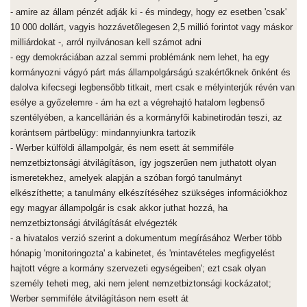
- amire az állam pénzét adják ki - és mindegy, hogy ez esetben 'csak'
10 000 dollárt, vagyis hozzávetőlegesen 2,5 millió forintot vagy máskor
milliárdokat -, arról nyilvánosan kell számot adni
- egy demokráciában azzal semmi problémánk nem lehet, ha egy
kormányozni vágyó párt más állampolgárságú szakértőknek önként és
dalolva kifecsegi legbensőbb titkait, mert csak e mélyinterjúk révén van
esélye a győzelemre - ám ha ezt a végrehajtó hatalom legbenső
szentélyében, a kancellárián és a kormányfői kabinetirodán teszi, az
korántsem pártbelügy: mindannyiunkra tartozik
- Werber külföldi állampolgár, és nem esett át semmiféle
nemzetbiztonsági átvilágításon, így jogszerűen nem juthatott olyan
ismeretekhez, amelyek alapján a szóban forgó tanulmányt
elkészíthette; a tanulmány elkészítéséhez szükséges információkhoz
egy magyar állampolgár is csak akkor juthat hozzá, ha
nemzetbiztonsági átvilágítását elvégezték
- a hivatalos verzió szerint a dokumentum megírásához Werber több
hónapig 'monitoringozta' a kabinetet, és 'mintavételes megfigyelést
hajtott végre a kormány szervezeti egységeiben'; ezt csak olyan
személy teheti meg, aki nem jelent nemzetbiztonsági kockázatot;
Werber semmiféle átvilágításon nem esett át