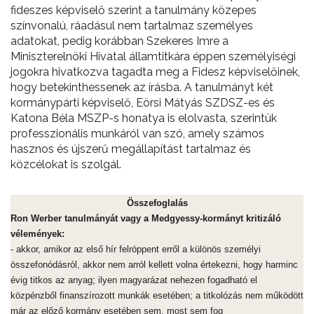
fideszes képviselő szerint a tanulmány közepes
színvonalú, ráadásul nem tartalmaz személyes
adatokat, pedig korábban Szekeres Imre a
Miniszterelnöki Hivatal államtitkára éppen személyiségi
jogokra hivatkozva tagadta meg a Fidesz képviselőinek,
hogy betekinthessenek az írásba. A tanulmányt két
kormánypárti képviselő, Eörsi Mátyás SZDSZ-es és
Katona Béla MSZP-s honatya is elolvasta, szerintük
professzionális munkáról van szó, amely számos
hasznos és újszerű megállapítást tartalmaz és
közcélokat is szolgál.
Összefoglalás
Ron Werber tanulmányát vagy a Medgyessy-kormányt kritizáló
vélemények:
- akkor, amikor az első hír felröppent erről a különös személyi
összefonódásról, akkor nem arról kellett volna értekezni, hogy harminc
évig titkos az anyag; ilyen magyarázat nehezen fogadható el
közpénzből finanszírozott munkák esetében; a titkolózás nem működött
már az előző kormány esetében sem, most sem fog