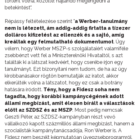
történt volna, közölte: hajlandó megengedni a
betekintést".
Répássy feltételezése szerint "
a Werber-tanulmány
nem is létezett, ám addig-addig firtatta a tízezer
dolláros kifizetést az ellenzék és a sajtó, amíg
kreáltak egy felmutatható dokumentumot
. Úgy
vélem, hogy Werber MSZP-s szolgálataiért valamiféle
zsebbénzt vett fel a Miniszterelnöki Hivataltól, s azt
találták ki a látszat kedvéért, hogy cserébe írjon egy
tanulmányt. Ezt bizonyítani nem tudom, de ha az ügy
kirobbanásakor rögtön bemutatják az iratot, akkor
elkerülték volna a látszatot, hogy ez csak a botrány
hatására íródott.
Tény, hogy a Fidesz soha nem
tagadta, hogy korábbi kampánycégének adott
állami megbízást, amit élesen bírált a választások
előtt az SZDSZ és az MSZP
. Most pedig nemcsak
Geszti Péter, az SZDSZ-kampányban részt vevő
vállalkozó kapott százmilliós állami megbízást, hanem a
szocialisták kampánytanácsadója, Ron Werber is. A
Fidesz nem beszélt képmutatóan üvegzsebprogramról,