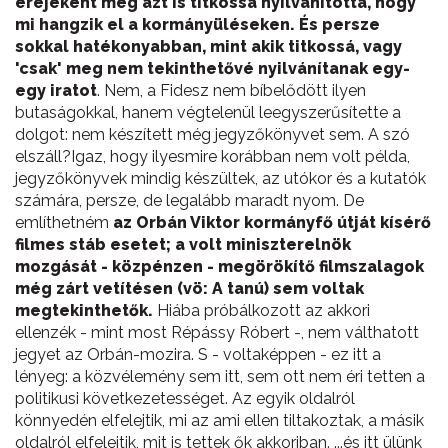
erejeként még azt is titkossá nyilvánította, hogy
mi hangzik el a kormányüléseken. És persze
sokkal hatékonyabban, mint akik titkossá, vagy
'csak' meg nem tekinthetővé nyilvánítanak egy-
egy iratot
. Nem, a Fidesz nem bíbelődött ilyen
butaságokkal, hanem végtelenül leegyszerűsítette a
dolgot: nem készített még jegyzőkönyvet sem. A szó
elszáll?Igaz, hogy ilyesmire korábban nem volt példa,
jegyzőkönyvek mindig készültek, az utókor és a kutatók
számára, persze, de legalább maradt nyom. De
említhetném
az Orbán Viktor kormányfő útját kísérő
filmes stáb esetet; a volt miniszterelnök
mozgását - közpénzen - megörökítő filmszalagok
még zárt vetítésen (vö: A tanú) sem voltak
megtekinthetők.
Hiába próbálkozott az akkori
ellenzék - mint most Répássy Róbert -, nem válthatott
jegyet az Orbán-mozira. S - voltaképpen - ez itt a
lényeg: a közvélemény sem itt, sem ott nem éri tetten a
politikusi következetességet. Az egyik oldalról
könnyedén elfelejtik, mi az ami ellen tiltakoztak, a másik
oldalról elfelejtik, mit is tettek ők akkoriban. ...és itt ülünk