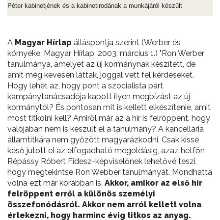
Péter kabinetjének és a kabinetirodának a munkájáról készült
A
Magyar Hírlap
álláspontja szerint (Werber és
környéke, Magyar Hírlap, 2003. március 1.) "Ron Werber
tanulmánya, amelyet az új kormánynak készített, de
amit még kevesen láttak, joggal vett fel kérdéseket.
Hogy lehet az, hogy pont a szocialista párt
kampánytanácsadója kapott ilyen megbízást az új
kormánytól? És pontosan mit is kellett elkészítenie, amit
most titkolni kell? Amiről már az a hír is felröppent, hogy
valójában nem is készült el a tanulmány? A kancellária
államtitkára nem győzött magyarázkodni. Csak kissé
késő jutott el az elfogadható megoldásig, azaz hétfőn
Répássy Róbert Fidesz-képviselőnek lehetővé teszi,
hogy megtekintse Ron Webber tanulmányát. Mondhatta
volna ezt már korábban is.
Akkor, amikor az első hír
felröppent erről a különös személyi
összefonódásról. Akkor nem arról kellett volna
értekezni, hogy harminc évig titkos az anyag.