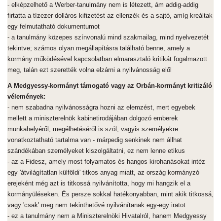
- elképzelhető a Werber-tanulmány nem is létezett, ám addig-addig
firtatta a tízezer dolláros kifizetést az ellenzék és a sajtó, amíg kreáltak
egy felmutatható dokumentumot
- a tanulmány közepes színvonalú mind szakmailag, mind nyelvezetét
tekintve; számos olyan megállapításra található benne, amely a
kormány működésével kapcsolatban elmarasztaló kritikát fogalmazott
meg, talán ezt szerették volna elzárni a nyilvánosság elől
A Medgyessy-kormányt támogató vagy az Orbán-kormányt kritizáló
vélemények:
- nem szabadna nyilvánosságra hozni az elemzést, mert egyebek
mellett a miniszterelnök kabinetirodájában dolgozó emberek
munkahelyéről, megélhetéséről is szól, vagyis személyekre
vonatkoztatható tartalma van - márpedig senkinek nem állhat
szándékában személyeket kiszolgáltatni, ez nem lenne etikus
- az a Fidesz, amely most folyamatos és hangos kirohanásokat intéz
egy 'átvilágítatlan külföldi' titkos anyag miatt, az ország kormányzó
erejeként még azt is titkossá nyilvánította, hogy mi hangzik el a
kormányüléseken. És persze sokkal hatékonyabban, mint akik titkossá,
vagy 'csak' meg nem tekinthetővé nyilvánítanak egy-egy iratot
- ez a tanulmány nem a Miniszterelnöki Hivatalról, hanem Medgyessy