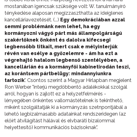
mostanában igencsak szüksége volt: W. tanulmányíró
ténykedése alaposan megizzaszthatta az ideiglenes
kancelláriavezetését. (...)
Egy demokráciában azzal
semmi problémánk nem lehet, ha egy
kormányozni vágyó párt más állampolgárságú
szakértőknek önként és dalolva kifecsegi
legbensőbb titkait, mert csak e mélyinterjúk
révén van esélye a győzelemre - ám ha ezt a
végrehajtó hatalom legbenső szentélyében, a
kancellárián és a kormányfői kabinetirodán teszi,
az korántsem pártbelügy: mindannyiunkra
tartozik
". Csontos szerint a Magyar Hírlapban megjelent
Ron Werber "interjú megdöbbentő adalékokkal szolgál
arról, hogyan is zajlott ez a helyzetfelmérés -
lényegében önkéntes vallomástételnek is tekinthető,
miként szolgáltatják ki a kormányzás szetnpontjábál a
lehető legbizalmasabb adatainkat rendszeridegen (az
előírt átvilágítást hálával és elvbaráti bizalommal
helyettesítő) kommunikációs bázisoknak".