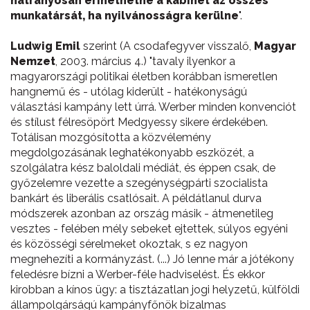
hátrányosan érinethetné a kabinet az összes
munkatársát, ha nyilvánosságra kerülne
".
Ludwig Emil
szerint (A csodafegyver visszalő,
Magyar
Nemzet
, 2003. március 4.) "tavaly ilyenkor a
magyarországi politikai életben korábban ismeretlen
hangnemű és - utólag kiderült - hatékonyságú
választási kampány lett úrrá. Werber minden konvenciót
és stílust félresöpört Medgyessy sikere érdekében.
Totálisan mozgósította a közvélemény
megdolgozásának leghatékonyabb eszközét, a
szolgálatra kész baloldali médiát, és éppen csak, de
győzelemre vezette a szegénységpárti szocialista
bankárt és liberális csatlósait. A példátlanul durva
módszerek azonban az ország másik - átmenetileg
vesztes - felében mély sebeket ejtettek, súlyos egyéni
és közösségi sérelmeket okoztak, s ez nagyon
megnehezíti a kormányzást. (...) Jó lenne már a jótékony
feledésre bízni a Werber-féle hadviselést. És ekkor
kirobban a kínos ügy: a tisztázatlan jogi helyzetű, külföldi
állampolgárságú kampányfőnök bizalmas