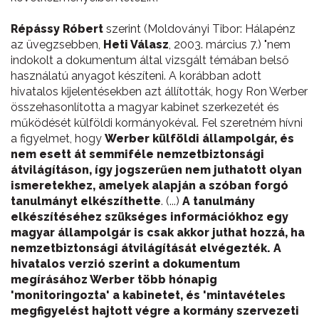
Répássy Róbert
szerint (Moldoványi Tibor: Hálapénz
az üvegzsebben,
Heti Válasz
, 2003. március 7.) "nem
indokolt a dokumentum által vizsgált témában belső
használatú anyagot készíteni. A korábban adott
hivatalos kijelentésekben azt állították, hogy Ron Werber
összehasonlította a magyar kabinet szerkezetét és
működését külföldi kormányokéval. Fel szeretném hívni
a figyelmet, hogy
Werber külföldi állampolgár, és
nem esett át semmiféle nemzetbiztonsági
átvilágításon, így jogszerűen nem juthatott olyan
ismeretekhez, amelyek alapján a szóban forgó
tanulmányt elkészíthette
. (...)
A tanulmány
elkészítéséhez szükséges információkhoz egy
magyar állampolgár is csak akkor juthat hozzá, ha
nemzetbiztonsági átvilágítását elvégezték.
A
hivatalos verzió szerint a dokumentum
megírásához Werber több hónapig
'monitoringozta' a kabinetet, és 'mintavételes
megfigyelést hajtott végre a kormány szervezeti