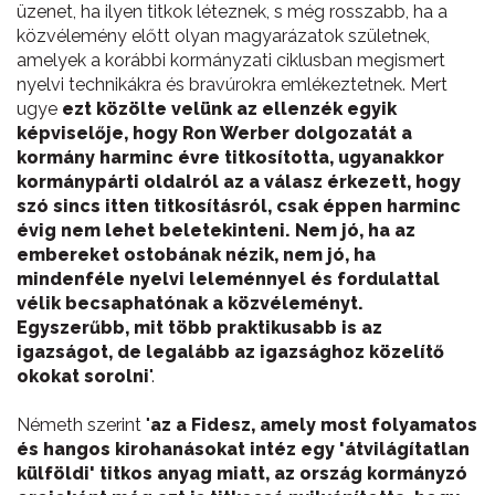
üzenet, ha ilyen titkok léteznek, s még rosszabb, ha a
közvélemény előtt olyan magyarázatok születnek,
amelyek a korábbi kormányzati ciklusban megismert
nyelvi technikákra és bravúrokra emlékeztetnek. Mert
ugye
ezt közölte velünk az ellenzék egyik
képviselője, hogy Ron Werber dolgozatát a
kormány harminc évre titkosította, ugyanakkor
kormánypárti oldalról az a válasz érkezett, hogy
szó sincs itten titkosításról, csak éppen harminc
évig nem lehet beletekinteni. Nem jó, ha az
embereket ostobának nézik, nem jó, ha
mindenféle nyelvi leleménnyel és fordulattal
vélik becsaphatónak a közvéleményt.
Egyszerűbb, mit több praktikusabb is az
igazságot, de legalább az igazsághoz közelítő
okokat sorolni
".
Németh szerint "
az a Fidesz, amely most folyamatos
és hangos kirohanásokat intéz egy 'átvilágítatlan
külföldi' titkos anyag miatt, az ország kormányzó