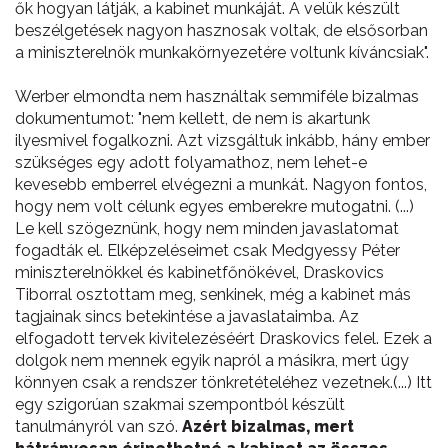
ők hogyan látják, a kabinet munkáját. A velük készült
beszélgetések nagyon hasznosak voltak, de elsősorban
a miniszterelnök munkakörnyezetére voltunk kíváncsiak".
Werber elmondta nem használtak semmiféle bizalmas
dokumentumot: "nem kellett, de nem is akartunk
ilyesmivel fogalkozni. Azt vizsgáltuk inkább, hány ember
szükséges egy adott folyamathoz, nem lehet-e
kevesebb emberrel elvégezni a munkát. Nagyon fontos,
hogy nem volt célunk egyes emberekre mutogatni. (...)
Le kell szögeznünk, hogy nem minden javaslatomat
fogadták el. Elképzeléseimet csak Medgyessy Péter
miniszterelnökkel és kabinetfőnökével, Draskovics
Tiborral osztottam meg, senkinek, még a kabinet más
tagjainak sincs betekintése a javaslataimba. Az
elfogadott tervek kivitelezéséért Draskovics felel. Ezek a
dolgok nem mennek egyik napról a másikra, mert úgy
könnyen csak a rendszer tönkretételéhez vezetnek.(...) Itt
egy szigorúan szakmai szempontból készült
tanulmányról van szó.
Azért bizalmas, mert