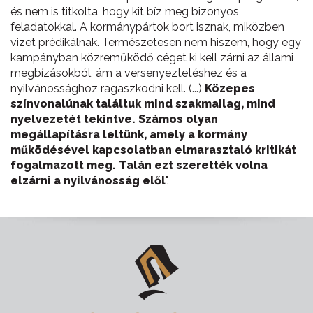
és nem is titkolta, hogy kit bíz meg bizonyos
feladatokkal. A kormánypártok bort isznak, miközben
vizet prédikálnak. Természetesen nem hiszem, hogy egy
kampányban közreműködő céget ki kell zárni az állami
megbízásokból, ám a versenyeztetéshez és a
nyilvánossághoz ragaszkodni kell. (...)
Közepes
színvonalúnak találtuk mind szakmailag, mind
nyelvezetét tekintve. Számos olyan
megállapításra leltünk, amely a kormány
működésével kapcsolatban elmarasztaló kritikát
fogalmazott meg. Talán ezt szerették volna
elzárni a nyilvánosság elől
".