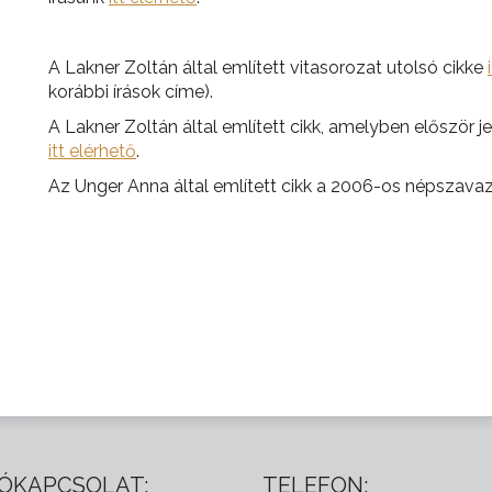
A Lakner Zoltán által említett vitasorozat utolsó cikke
korábbi írások címe).
A Lakner Zoltán által említett cikk, amelyben először 
itt elérhető
.
Az Unger Anna által említett cikk a 2006-os népszav
ÓKAPCSOLAT:
TELEFON: