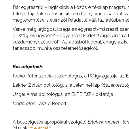
Bár egyrészről – leginkább a közös értékalap megszűn
felek vitája fokozatosan kiszorult a nyilvánosságból, v
megteremtése is elemzői feladattá vált (az adásban 
Van-e még létjogosultsága az egyrészt-másrészt szem
a D209-es ügyben? Hogyan vélekedett Unger Anna a F
kezdeményezésekről? Az adásból kiderül, ahogy az is,
tanácsadói munka összeférhetőségéről.
Beszélgetnek:
Krekó Péter szociálpszichológus, a PC igazgatója, az
Lakner Zoltán politológus, a Jelen hetilap főszerkesztő
Unger Anna politológus, az ELTE TáTK oktatója
Moderátor:
László Róbert
A beszélgetés apropójául szolgáló
Értékek mentén, tény
írásunk
itt elérhető
.