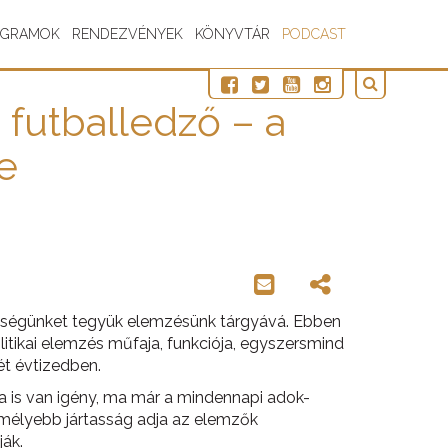
OGRAMOK
RENDEZVÉNYEK
KÖNYVTÁR
PODCAST
 futballedző – a
e
ységünket tegyük elemzésünk tárgyává. Ebben
itikai elemzés műfaja, funkciója, egyszersmind
két évtizedben.
 is van igény, ma már a mindennapi adok-
 mélyebb jártasság adja az elemzők
ják.