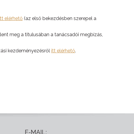
itt elérhető
(az első bekezdésben szerepel a
jelent meg a titulusában a tanácsadói megbízás,
azási kezdeményezésről
itt elérhető
.
E-MAIL: