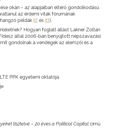
ése okán – az alapjaiban eltérő gondolkodású
áratlanul az érdemi viták fórumának
elhangzó példák
itt
és
itt
).
léletnek? Hogyan foglalt állást Lakner Zoltán
idesz által 2006-ban benyújtott népszavazási
 mit gondolnak a vendégek az elemzői és a
 ELTE PPK egyetemi oktatója
je
eket tisztelve – 20 éves a Political Capital
című