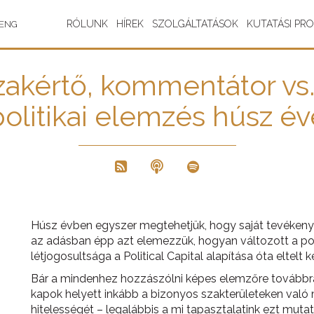
RÓLUNK
HÍREK
SZOLGÁLTATÁSOK
KUTATÁSI PR
ENG
 szakértő, kommentátor vs.
politikai elemzés húsz év
Húsz évben egyszer megtehetjük, hogy saját tevéken
az adásban épp azt elemezzük, hogyan változott a pol
létjogosultsága a Political Capital alapítása óta eltelt 
Bár a mindenhez hozzászólni képes elemzőre továbbra
kapok helyett inkább a bizonyos szakterületeken való
hitelességét – legalábbis a mi tapasztalatink ezt mutat