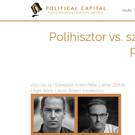
HUN
Polihisztor vs.
2021-09-19 | Szereplők: Krekó Péter, Lakner Zoltán,
Unger Anna, László Róbert (moderátor)