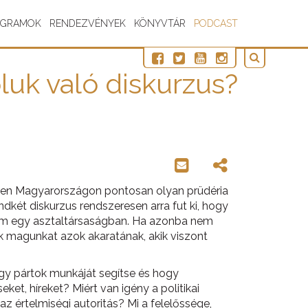
OGRAMOK
RENDEZVÉNYEK
KÖNYVTÁR
PODCAST
óluk való diskurzus?
ében Magyarországon pontosan olyan prüdéria
ndkét diskurzus rendszeresen arra fut ki, hogy
nem egy asztaltársaságban. Ha azonba nem
jük magunkat azok akaratának, akik viszont
ogy pártok munkáját segítse és hogy
ket, híreket? Miért van igény a politikai
z értelmiségi autoritás? Mi a felelőssége,