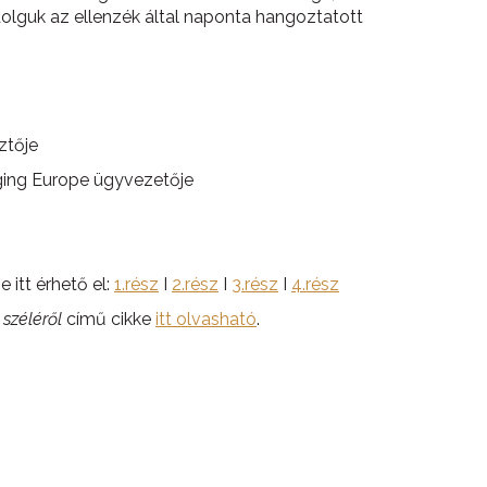
dolguk az ellenzék által naponta hangoztatott
ztője
rging Europe ügyvezetője
 itt érhető el:
1.rész
I
2.rész
I
3.rész
I
4.rész
 széléről
című cikke
itt olvasható
.