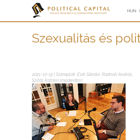
HUN
Szexualitás és poli
2021-10-15 | Szereplők: Ésik Sándor, Radnóti András,
Szitás Katalin (moderátor)