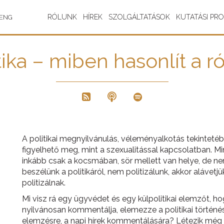
RÓLUNK
HÍREK
SZOLGÁLTATÁSOK
KUTATÁSI PR
ENG
tika – miben hasonlít a r
A politikai megnyilvánulás, véleményalkotás tekintet
figyelhető meg, mint a szexualitással kapcsolatban. Mi
inkább csak a kocsmában, sör mellett van helye, de 
beszélünk a politikáról, nem politizálunk, akkor alávet
politizálnak.
Mi visz rá egy ügyvédet és egy külpolitikai elemzőt, h
nyilvánosan kommentálja, elemezze a politikai történése
elemzésre, a napi hírek kommentálására? Létezik még a