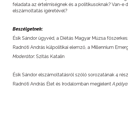
feladata az értelmiségnek és a politikusoknak? Van-e 
elszámoltatás ígéretével?
Beszélgetnek:
Ésik Sándor ügyvéd, a Diétás Magyar Múzsa főszerkes
Radnóti András külpolitikai elemző, a Millennium Eme
Moderátor
: Szitás Katalin
Ésik Sándor elszámoltatásról szóló sorozatának 4 része
Radnóti András Élet és Irodalomban megjelent
A pálya