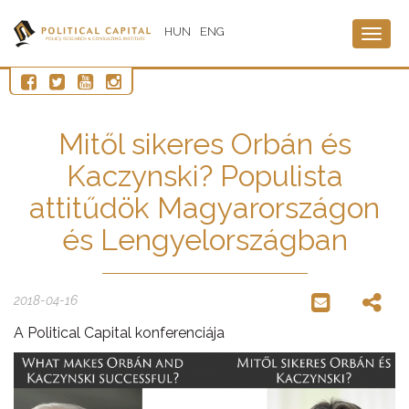
HUN
ENG
Togg
navig
Mitől sikeres Orbán és
Kaczynski? Populista
attitűdök Magyarországon
és Lengyelországban
2018-04-16
A Political Capital konferenciája