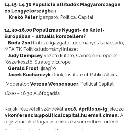
14.15-14.30 Populista attitűdök Magyarországon
és Lengyelországb
an
Krekó Péter
igazgató, Political Capital
14.30-16.00 Populizmus Nyugat- és Kelet-
Európában – aktuális korszellem?
Boda Zsolt
intézetigazgató, tudományos tanácsadó,
MTA TK Politikatudományi Intézet
Judy Dempsey
vezető kutató, Carnegie Europe és
főszerkesztő, Strategic Europe
Gerald Frost
újságíró
Jacek Kucharczyk
elnök, Institute of Public Affairs
Moderátor:
Veszna Wessenauer
, Political Capital
16:00 – 16.30 Állófogadás
Kérjük, részvételi szándékát
2018. április 19-ig
jelezze
a
konferencia@politicalcapital.hu email címen.
A
regisztrációk elfogadása érkezési sorrendben történik.