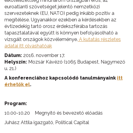
elkötelezettség mindhárom országban erős, az
euroatlanti szövetséget jelentő nemzetközi
szervezeteknek (EU, NATO) pedig inkább pozitív a
megítélése. Ugyanakkor ezekben a kérdésekben az
évtizedekig tartó orosz érdekszférába tartozás
tapasztalatával együtt is könnyen befolyásolható a
vizsgált országok közvéleménye.
A kutatás részletes
adatai itt olvashatóak
Dátum:
2016. november 17.
Helyszín:
Mozsár Kávézó (1065 Budapest, Nagymező
u. 21.)
A konferenciához kapcsolódó tanulmányaink
itt
érhetők el
.
Program:
10.00-10.20 Megnyitó és bevezető előadás
Juhász Attila igazgató, Political Capital