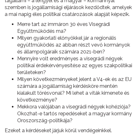
tagállami – a lengyel és a magyar – kormánnyal
szemben is jogállamisági eljárások kezdődtek, amelyek
a mai napig éles politikai csatározások alapját képezik.
Merre tart az immáron 30 éves Visegrádi
Együttműködés ma?
Milyen gyakorlati előnyökkel jár a regionális
együttműködés az abban részt vevő kormányok
és állampolgáraik számára 2021-ben?
Mennyire volt eredményes a visegrádi négyek
politikai érdekérvényesítése az egyes szakpolitikai
területeken?
Milyen következményeket jelent a V4-ek és az EU
számára a jogállamiság kérdésköre mentén
kialakult törésvonal? Mi lehet a viták kimenete és
következménye?
Mekkora valójában a visegrádi négyek kohéziója?
Okozhat-e tartós repedéseket a magyar kormány
Oroszország-politikája?
Ezeket a kérdéseket járjuk körül vendégeinkkel.