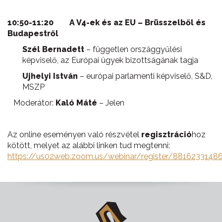
10:50-11:20
A V4-ek és az EU – Brüsszelből és
Budapestről
Szél Bernadett
– független országgyűlési
képviselő, az Európai ügyek bizottságának tagja
Ujhelyi István
– európai parlamenti képviselő, S&D,
MSZP
Moderátor:
Kaló Máté
– Jelen
Az online eseményen való részvétel
regisztráció
hoz
kötött, melyet az alábbi linken tud megtenni:
https://us02web.zoom.us/webinar/register/881623