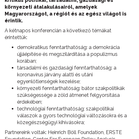
kritikus politikai, társadalmi, gazdasági és
környezeti átalakulásairól, amelyek
Magyarországot, a régiót és az egész világot is
érintik.
A kétnapos konferencián a következő témákat
érintettük:
demokratikus fenntarthatóság: a demokrácia
újjáépítése és megszilárdítása a populizmus
korában;
társadalmi és gazdasági fenntarthatóság: a
koronavírus járvány alatti és utáni
egyenlőtlenségek kezelése;
környezeti fenntarthatóság: bátor szakpolitikák
szükségessége a zöld átmenet felgyorsítása
érdekében;
technológiai fenntarthatóság: szakpolitikai
válaszok a gyors technológiai változásokra és a
közegészségügyi kihívásokra;
Partnereink voltak: Heinrich Böll Foundation, ERSTE