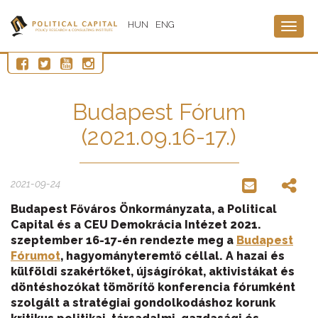
HUN
ENG
Togg
navig
Budapest Fórum
(2021.09.16-17.)
2021-09-24
Budapest Főváros Önkormányzata, a Political
Capital és a CEU Demokrácia Intézet 2021.
szeptember 16-17-én rendezte meg a
Budapest
Fórumot
, hagyományteremtő céllal. A hazai és
külföldi szakértőket, újságírókat, aktivistákat és
döntéshozókat tömörítő konferencia fórumként
szolgált a stratégiai gondolkodáshoz korunk