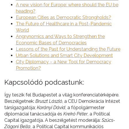
A new vision for Europe: where should the EU be
heading?
European Cities as Democratic Strongholds?
The Future of Healthcare in a Post-Pandemic
World
Angrynomics and Ways to Strengthen the
Economic Bases of Democracies
Lessons of the Past for Understanding the Future
Urban Solutions and Smart City Development
City Diplomacy – a New Tool for Democracy
Promotion?
Kapcsolódó podcastunk:
Így teszik fel Budapestet a világ konferenciatérképére.
Beszélgetnek:
Bruszt László
, a CEU Demokrácia Intézet
társigazgatója;
Korányi Dávid
, a főpolgármester
diplomáciai tanácsadója és
Krekó Péter
, a Political
Capital igazgatója. A beszélgetést moderálja:
Szűcs-
Zágoni Bella
, a Political Capital kommunikációs