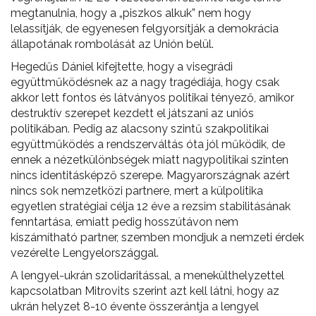
megtanulnia, hogy a „piszkos alkuk” nem hogy
lelassítják, de egyenesen felgyorsítják a demokrácia
állapotának rombolását az Unión belül.
Hegedűs Dániel kifejtette, hogy a visegrádi
együttműködésnek az a nagy tragédiája, hogy csak
akkor lett fontos és látványos politikai tényező, amikor
destruktív szerepet kezdett el játszani az uniós
politikában. Pedig az alacsony szintű szakpolitikai
együttműködés a rendszerváltás óta jól működik, de
ennek a nézetkülönbségek miatt nagypolitikai szinten
nincs identitásképző szerepe. Magyarországnak azért
nincs sok nemzetközi partnere, mert a külpolitika
egyetlen stratégiai célja 12 éve a rezsim stabilitásának
fenntartása, emiatt pedig hosszútávon nem
kiszámítható partner, szemben mondjuk a nemzeti érdek
vezérelte Lengyelországgal.
A lengyel-ukrán szolidaritással, a menekülthelyzettel
kapcsolatban Mitrovits szerint azt kell látni, hogy az
ukrán helyzet 8-10 évente összerántja a lengyel