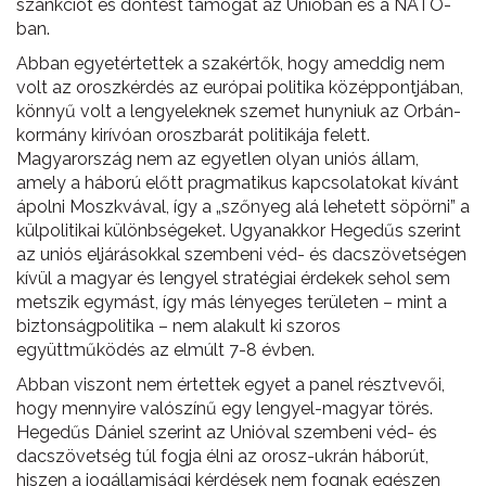
szankciót és döntést támogat az Unióban és a NATO-
ban.
Abban egyetértettek a szakértők, hogy ameddig nem
volt az oroszkérdés az európai politika középpontjában,
könnyű volt a lengyeleknek szemet hunyniuk az Orbán-
kormány kirívóan oroszbarát politikája felett.
Magyarország nem az egyetlen olyan uniós állam,
amely a háború előtt pragmatikus kapcsolatokat kívánt
ápolni Moszkvával, így a „szőnyeg alá lehetett söpörni” a
külpolitikai különbségeket. Ugyanakkor Hegedűs szerint
az uniós eljárásokkal szembeni véd- és dacszövetségen
kívül a magyar és lengyel stratégiai érdekek sehol sem
metszik egymást, így más lényeges területen – mint a
biztonságpolitika – nem alakult ki szoros
együttműködés az elmúlt 7-8 évben.
Abban viszont nem értettek egyet a panel résztvevői,
hogy mennyire valószínű egy lengyel-magyar törés.
Hegedűs Dániel szerint az Unióval szembeni véd- és
dacszövetség túl fogja élni az orosz-ukrán háborút,
hiszen a jogállamisági kérdések nem fognak egészen