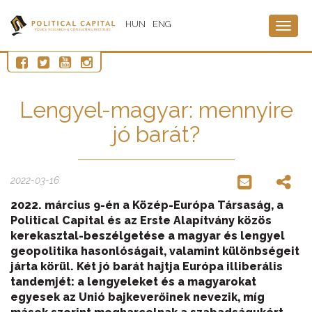
HUN
ENG
Togg
navig
Lengyel-magyar: mennyire
jó barát?
2022-03-16
2022. március 9-én a Közép-Európa Társaság, a
Political Capital és az Erste Alapítvány közös
kerekasztal-beszélgetése a magyar és lengyel
geopolitika hasonlóságait, valamint különbségeit
járta körül. Két jó barát hajtja Európa illiberális
tandemjét: a lengyeleket és a magyarokat
egyesek az Unió bajkeverőinek nevezik, míg