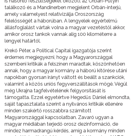
is hasonló feszültségeket okozott az Orbán-Putyin
találkozó és a Mandinerben megjelent Orbán-interjú,
amely valamelyest relativizálja Oroszország
felelősségét a háborúban. A lengyelek egyértelmű
állásfoglalást vártak volna a magyar vezetéstől akkor,
amikor orosz tankok vannak alig 100 kilométerre a
lengyel határtól.
Krekó Péter, a Political Capital igazgatója szerint
érdemes megjegyezni, hogy a Magyarországgal
szembeni kritikák a felszínen maradtak, köszönhetően
annak, hogy a magyar kormány a háború kitörése utáni
napokban gyorsan irányt váltott és beállt a szankciók,
valamint a közös uniós fegyverszállítások mögé. Végül
még Ukrajna tagfelvételének felgyorsítását is
támogatta. Ezzel egyetértve Hegedűs Dániel elmondta,
saját tapasztalata szerint a nyilvános kritikák ellenére
minden szakértő rosszabbra számított
Magyarországgal kapcsolatban. Zavaró ugyan a
magyar médiában terjedő orosz dezinformáció, de
mindez harmadrangú kérdés, amíg a kormány minden