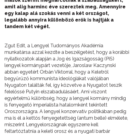
mások szerint megharcolnak a szabadságukért,
amit alig harminc éve szereztek meg. Amennyire
egy kalap alá szokás venni a két országot,
legalább annyira különböző erők is hajtják a
tandem két végét.
Zgut Edit, a Lengyel Tudományos Akadémia
munkatársa azzal kezdte a beszélgetést, hogy a korábbi
nyilatkozatok alapján a Jog és Igazságosság (PiS)
lengyel kormánypárt vezetője, Jaroslaw Kaczynski
abban egyetért Orbán Viktorral, hogy a Keletről
begyűrűző kommunista ideológiákat valójában
Nyugaton találták fel, így közvetve a Nyugatot teszik
felelőssé Putyin elszabadulásáért. Ami viszont
egyértelmű különbség, hogy a lengyel kormány mindig
is fenyegető imperialista hatalomként tekintett
Oroszországra. A lengyel konzervatív politikában pedig
ma is él a kettős fenyegetettség (antum belle) elmélete,
miszerint Lengyelországnak egyszerre kell
feltartóztatnia a keleti orosz és a nyugati barbár