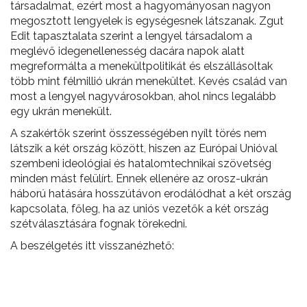
társadalmat, ezért most a hagyományosan nagyon
megosztott lengyelek is egységesnek látszanak. Zgut
Edit tapasztalata szerint a lengyel társadalom a
meglévő idegenellenesség dacára napok alatt
megreformálta a menekültpolitikát és elszállásoltak
több mint félmillió ukrán menekültet. Kevés család van
most a lengyel nagyvárosokban, ahol nincs legalább
egy ukrán menekült.
A szakértők szerint összességében nyílt törés nem
látszik a két ország között, hiszen az Európai Unióval
szembeni ideológiai és hatalomtechnikai szövetség
minden mást felülírt. Ennek ellenére az orosz-ukrán
háború hatására hosszútávon erodálódhat a két ország
kapcsolata, főleg, ha az uniós vezetők a két ország
szétválasztására fognak törekedni.
A beszélgetés itt visszanézhető: