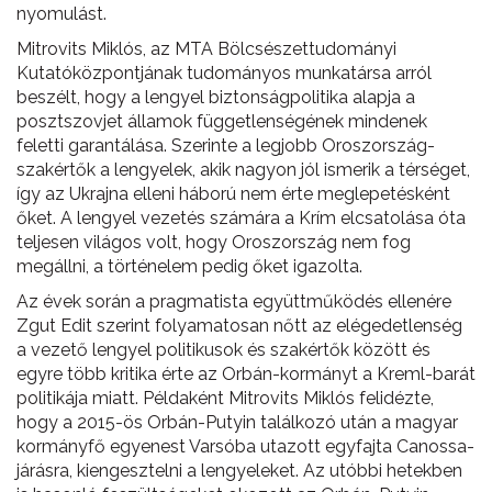
nyomulást.
Mitrovits Miklós, az MTA Bölcsészettudományi
Kutatóközpontjának tudományos munkatársa arról
beszélt, hogy a lengyel biztonságpolitika alapja a
posztszovjet államok függetlenségének mindenek
feletti garantálása. Szerinte a legjobb Oroszország-
szakértők a lengyelek, akik nagyon jól ismerik a térséget,
így az Ukrajna elleni háború nem érte meglepetésként
őket. A lengyel vezetés számára a Krím elcsatolása óta
teljesen világos volt, hogy Oroszország nem fog
megállni, a történelem pedig őket igazolta.
Az évek során a pragmatista együttműködés ellenére
Zgut Edit szerint folyamatosan nőtt az elégedetlenség
a vezető lengyel politikusok és szakértők között és
egyre több kritika érte az Orbán-kormányt a Kreml-barát
politikája miatt. Példaként Mitrovits Miklós felidézte,
hogy a 2015-ös Orbán-Putyin találkozó után a magyar
kormányfő egyenest Varsóba utazott egyfajta Canossa-
járásra, kiengesztelni a lengyeleket. Az utóbbi hetekben