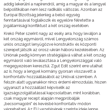
addig lekerülni a napirendről, amíg a magyar és a lengyel
belpolitikában nem lesz radikális változás. Azonban az
Európai Bizottság jelenleg a belső egység
fenntartásával foglalkozik és egyelőre félretette a
jogállamisági konfliktust a két ország esetében.
Krekó Péter szerint nagy az esély arra, hogy leváljon a
két ország egymásról, mivel Lengyelország számos
uniós országot lenyűgözve konstruktív és központi
szerepet játszik az orosz-ukrán háború kezelésében. Az
Uniónak pedig könnyen stratégiájává válhat a két ország
egymásról való leválasztása a Lengyelországgal való
megegyezésen keresztül. Zgut Edit szerint erre utalhat
az is, hogy a lengyel kormány gyorsan visszavett a
konfrontatív hozzáállásából az Unióval szemben. A
felszín alatt ugyanakkor nincs érdemi elmozdulás, hiszen
ugyanazt a hozzáállást képviselik az
igazságszolgáltatással kapcsolatban, mint korábban,
csak magyar recept alapján megpróbálják
„becsomagolni” és kevésbé konfrontatív módon
végrehajtani. Az EU vezetésének szerinte ideje lenne