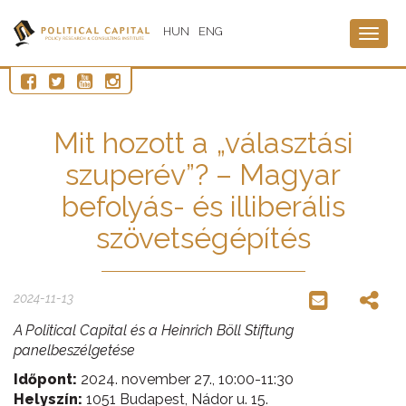
HUN
ENG
Togg
navig
Mit hozott a „választási
szuperév”? – Magyar
befolyás- és illiberális
szövetségépítés
2024-11-13
A Political Capital és a Heinrich Böll Stiftung
panelbeszélgetése
Időpont:
2024. november 27., 10:00-11:30
Helyszín:
1051 Budapest, Nádor u. 15.