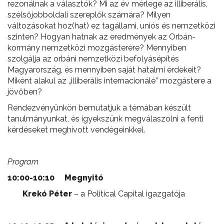
rezonálnak a választók? Mi az év mérlege az illiberális,
szélsőjobboldali szereplők számára? Milyen
változásokat hoz(hat) ez tagállami, uniós és nemzetközi
szinten? Hogyan hatnak az eredmények az Orbán-
kormány nemzetközi mozgásterére? Mennyiben
szolgálja az orbáni nemzetközi befolyásépítés
Magyarország, és mennyiben saját hatalmi érdekeit?
Miként alakul az „illiberális internacionálé” mozgástere a
jövőben?
Rendezvényünkön bemutatjuk a témában készült
tanulmányunkat, és igyekszünk megválaszolni a fenti
kérdéseket meghívott vendégeinkkel.
Program
10:00-10:10 Megnyitó
Krekó Péter
– a Political Capital igazgatója