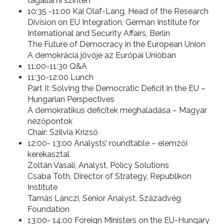
tagállami szinten
10:35 -11:00 Kai Olaf-Lang, Head of the Research
Division on EU Integration, German Institute for
International and Security Affairs, Berlin
The Future of Democracy in the European Union
A demokrácia jövője az Európai Unióban
11:00-11:30 Q&A
11:30-12:00 Lunch
Part II: Solving the Democratic Deficit in the EU –
Hungarian Perspectives
A demokratikus deficitek meghaladása – Magyar
nézőpontok
Chair: Szilvia Krizsó
12:00- 13:00 Analysts’ roundtable – elemzői
kerekasztal
Zoltán Vasali, Analyst, Policy Solutions
Csaba Tóth, Director of Strategy, Republikon
Institute
Tamás Lánczi, Senior Analyst, Századvég
Foundation
13:00- 14:00 Foreign Ministers on the EU-Hungary