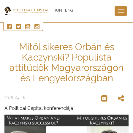
HUN
ENG
Togg
navig
Mitől sikeres Orbán és
Kaczynski? Populista
attitűdök Magyarországon
és Lengyelországban
2018-04-16
A Political Capital konferenciája