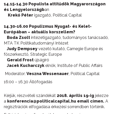
14.15-14.30 Populista attitűdök Magyarországon
és Lengyelországb
an
Krekó Péter
igazgató, Political Capital
14.30-16.00 Populizmus Nyugat- és Kelet-
Európában – aktuális korszellem?
Boda Zsolt
intézetigazgató, tudományos tanácsadó,
MTA TK Politikatudományi Intézet
Judy Dempsey
vezető kutató, Carnegie Europe és
főszerkesztő, Strategic Europe
Gerald Frost
újságíró
Jacek Kucharczyk
elnök, Institute of Public Affairs
Moderátor:
Veszna Wessenauer
, Political Capital
16:00 – 16.30 Állófogadás
Kérjük, részvételi szándékát
2018. április 19-ig
jelezze
a
konferencia@politicalcapital.hu email címen.
A
regisztrációk elfogadása érkezési sorrendben történik.