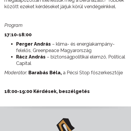
megalapozottan ítélhessük meg a beruházást? Többek
között ezeket kérdéseket járjuk körül vendégeinkkel.
Program
17:10-18:00
Perger András
– klíma- és energiakampány-
felelős, Greenpeace Magyarország
Rácz András
– biztonságpolitikai elemző, Political
Capital
Moderátor:
Barabás Béla,
a Pécsi Stop főszerkesztője
18:00-19:00 Kérdések, beszélgetés