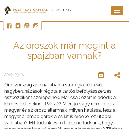
HUN
ENG
Togg
navig
Az oroszok már megint a
spájzban vannak?
2019-03-01
Oroszország arzenáljában a stratégiai léptékű
nagyberuházások régóta a tartós befolyásszerzés
eszközeiként szerepelnek. Már csak ezért is adódik a
kérdés: kell nekünk Paks 2? Miért jó vagy nem jó ez a
magyar és az orosz államnak, milyen hatással lesz a
magyar állampolgárokra és kit is érdekel ez utóbbi
valójában? Mit tudunk és mit kellene tudnunk, hogy