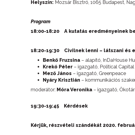
Helyszín:
Mozsár Bisztró, 1065 Budapest, Nag
Program
18:00-18:20 A kutatás eredményeinek b
18:20-19:30 Civilnek lenni – látszani és e
Benkő Fruzsina
– alapító, InDaHouse H
Krekó Péter
– igazgató, Political Capital
Mező János
– igazgató, Greenpeace
Nyáry Krisztián
– kommunikációs szakemb
moderátor:
Móra Veronika
– igazgató, Ökotár
19:30-19:45 Kérdések
Kérjük,
részvételi szándékát 2020. február