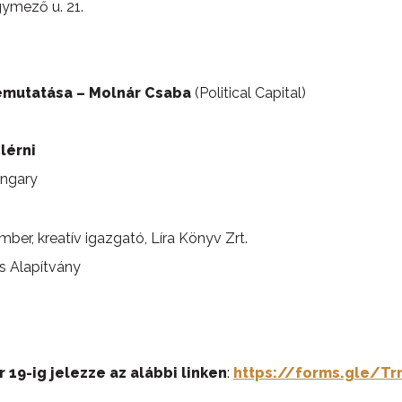
ymező u. 21.
emutatása – Molnár Csaba
(Political Capital)
lérni
ungary
er, kreatív igazgató, Líra Könyv Zrt.
s Alapítvány
 19-ig jelezze az alábbi linken
:
https://forms.gle/T