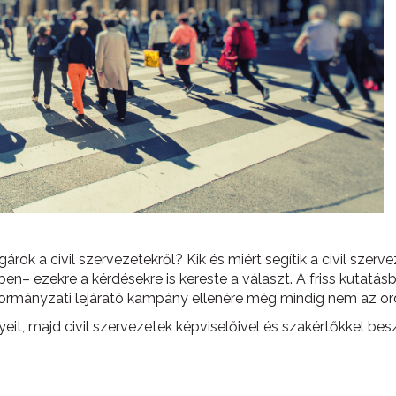
gárok a civil szervezetekről? Kik és miért segítik a civil szerv
n– ezekre a kérdésekre is kereste a választ. A friss kutatásb
es kormányzati lejárató kampány ellenére még mindig nem az 
, majd civil szervezetek képviselőivel és szakértőkkel besz