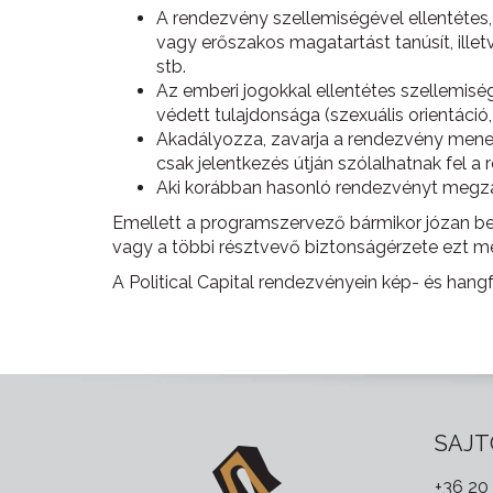
A rendezvény szellemiségével ellentétes,
vagy erőszakos magatartást tanúsít, illet
stb.
Az emberi jogokkal ellentétes szellemisé
védett tulajdonsága (szexuális orientáció,
Akadályozza, zavarja a rendezvény menet
csak jelentkezés útján szólalhatnak fel
Aki korábban hasonló rendezvényt megza
Emellett a programszervező bármikor józan be
vagy a többi résztvevő biztonságérzete ezt me
A Political Capital rendezvényein kép- és hang
SAJT
+36 20