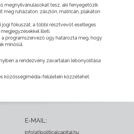
tő megnyilvánulásokat tesz, aki fenyegetőzik
nít meg ruházaton, zászlón, matricán, plakáton
jogi fókuszát, a többi résztvevőt esetleges
 megjegyzésekkel illeti.
en a programszervező úgy határozta meg, hogy
ak minősül.
nyiben a rendezvény zavartalan lebonyolítása
 és közösségimédia-felületein közzétehet.
E-MAIL:
info[at]politicalcapital.hu