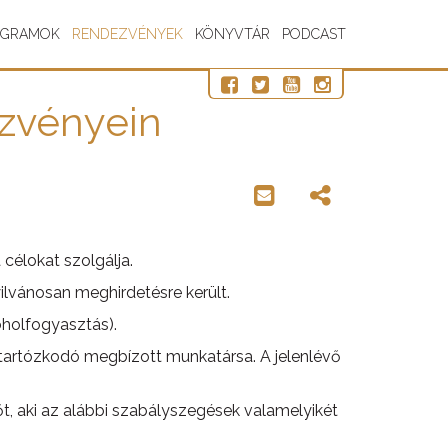
OGRAMOK
RENDEZVÉNYEK
KÖNYVTÁR
PODCAST
ezvényein
 célokat szolgálja.
ilvánosan meghirdetésre került.
oholfogyasztás).
 tartózkodó megbízott munkatársa. A jelenlévő
őt, aki az alábbi szabályszegések valamelyikét