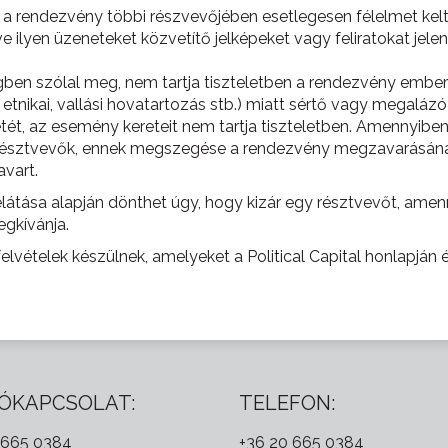
 a rendezvény többi részvevőjében esetlegesen félelmet kel
ve ilyen üzeneteket közvetítő jelképeket vagy feliratokat jele
gben szólal meg, nem tartja tiszteletben a rendezvény emberi 
 etnikai, vallási hovatartozás stb.) miatt sértő vagy megalázó
ét, az esemény kereteit nem tartja tiszteletben. Amennyib
 a résztvevők, ennek megszegése a rendezvény megzavarásán
vart.
látása alapján dönthet úgy, hogy kizár egy résztvevőt, amen
gkívánja.
felvételek készülnek, amelyeket a Political Capital honlapján
ÓKAPCSOLAT:
TELEFON:
 665 0384
+36 20 665 0384