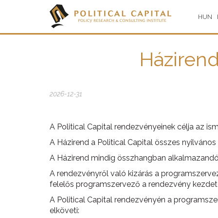
HUN
Házirend
2026-12-31
A Political Capital rendezvényeinek célja az ism
A Házirend a Political Capital összes nyilván
A Házirend mindig összhangban alkalmazandó a 
A rendezvényről való kizárás a programszervez
felelős programszervező a rendezvény kezdeté
A Political Capital rendezvényén a programszer
elköveti: