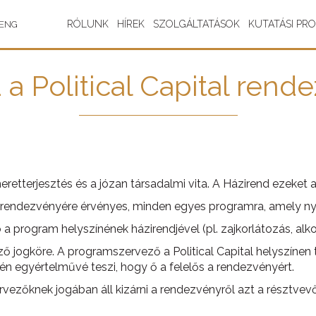
RÓLUNK
HÍREK
SZOLGÁLTATÁSOK
KUTATÁSI PR
ENG
 a Political Capital rend
eretterjesztés és a józan társadalmi vita. A Házirend ezeket a
os rendezvényére érvényes, minden egyes programra, amely ny
program helyszínének házirendjével (pl. zajkorlátozás, alk
ő jogköre. A programszervező a Political Capital helyszínen
n egyértelművé teszi, hogy ő a felelős a rendezvényért.
vezőknek jogában áll kizárni a rendezvényről azt a résztvev