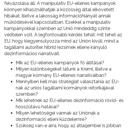
felvázolása áll. A manipulatív EU-ellenes kampányok
könnyen kihasználhatják a közösség által elkövetett
hibákat, illetve a lakosság információhiányát annak
működésével kapcsolatban. Ezekkel a manipulatív
kampányokkal szemben az Unió mindeddig szinte
védtelen volt. A legfontosabb kérdés tehát: mit tehet az
EU, hogy kiegyensúlyozza mind az Unión kívüli, mind a
tagállami autoriter, hibrid rezsimek ellene irányuló
dezinformációs narratíváit.
Mik az EU-ellenes kampányok fő állításai?
Milyen különbségeket látunk a Kreml, illetve a
magyar kormány EU-ellenes narratíváiban?
Mennyiben kell más stratégiát választania az EU-
nak az uniós tagállami kormányok retorikájával
szemben?
Mik lehetnek az EU-ellenes dezinformáció rövid- és
hosszútávú hatásai?
Milyen lehetőségei vannak az Uniónak a
dezinformáció elleni küzdelemre?
Szükség van-e arra, hogy az átlagember is jobban