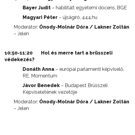
Bayer Judit
– habilitált egyetemi docens, BGE
Magyari Péter
– újságíró, 444.hu
Moderátor:
Ónody-Molnár Dóra / Lakner Zoltán
– Jelen
10:50-11:20
Hol és merre tart a brüsszeli
védekezés?
Donáth Anna
– európai parlamenti képviselő,
RE, Momentum
Jávor Benedek
– Budapest Brüsszeli
Képviseletének vezetője
Moderátor:
Ónody-Molnár Dóra / Lakner Zoltán
– Jelen