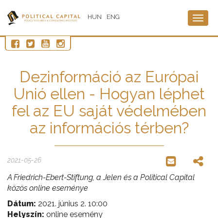
HUN
ENG
Togg
navig
Dezinformáció az Európai
Unió ellen - Hogyan léphet
fel az EU saját védelmében
az információs térben?
2021-05-26
A Friedrich-Ebert-Stiftung, a Jelen és a Political Capital
közös online eseménye
Dátum:
2021. június 2. 10:00
Helyszín:
online esemény