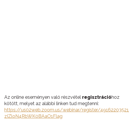
Az online eseményen való részvétel
regisztráció
hoz
kötött, melyet az alábbi linken tud megtenni:
https://us02web.zoom.us/webinar/register/491622035
zIZloN4RbWK0BAaO1Flag