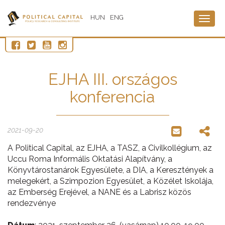
HUN
ENG
Togg
navig
EJHA III. országos
konferencia
2021-09-20
A Political Capital, az EJHA, a TASZ, a Civilkollégium, az
Uccu Roma Informális Oktatási Alapítvány, a
Könyvtárostanárok Egyesülete, a DIA, a Keresztények a
melegekért, a Szimpozion Egyesület, a Közélet Iskolája,
az Emberség Erejével, a NANE és a Labrisz közös
rendezvénye