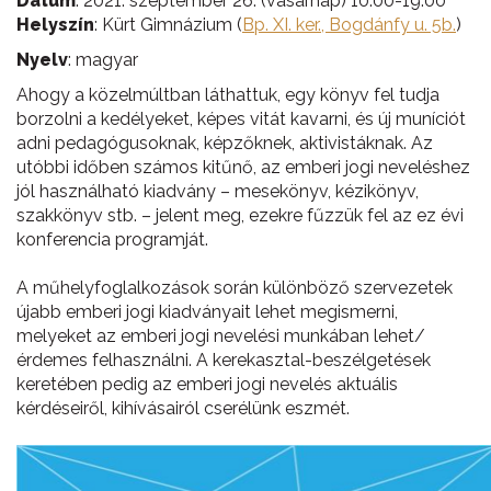
Dátum
: 2021. szeptember 26. (vasárnap) 10.00-19.00
Helyszín
: Kürt Gimnázium (
Bp. XI. ker., Bogdánfy u. 5b.
)
Nyelv
: magyar
Ahogy a közelmúltban láthattuk, egy könyv fel tudja
borzolni a kedélyeket, képes vitát kavarni, és új muníciót
adni pedagógusoknak, képzőknek, aktivistáknak. Az
utóbbi időben számos kitűnő, az emberi jogi neveléshez
jól használható kiadvány – mesekönyv, kézikönyv,
szakkönyv stb. – jelent meg, ezekre fűzzük fel az ez évi
konferencia programját.
A műhelyfoglalkozások során különböző szervezetek
újabb emberi jogi kiadványait lehet megismerni,
melyeket az emberi jogi nevelési munkában lehet/
érdemes felhasználni. A kerekasztal-beszélgetések
keretében pedig az emberi jogi nevelés aktuális
kérdéseiről, kihívásairól cserélünk eszmét.