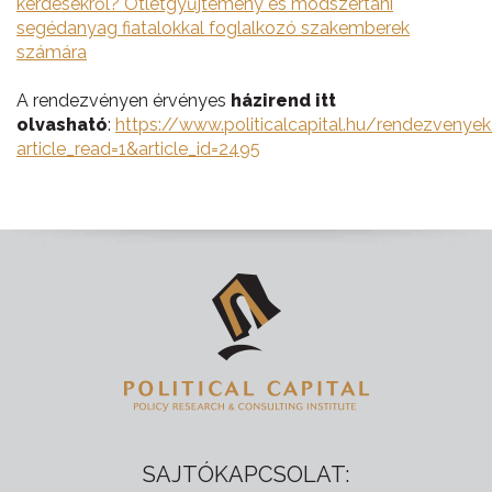
kérdésekről? Ötletgyűjtemény és módszertani
segédanyag fiatalokkal foglalkozó szakemberek
számára
A rendezvényen érvényes
házirend itt
olvasható
:
https://www.politicalcapital.hu/rendezvenye
article_read=1&article_id=2495
SAJTÓKAPCSOLAT: