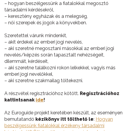
– hogyan beszélgessünk a fiatalokkal megosztó
társadalmi kérdésekről,
– keresztény egyházak és a melegség,
– női szerepek és jogok a könyvekben.
Szeretettel várunk mindenkit,
– akit érdekel az emberi jogi nevelés,
– aki szeretné megosztani másokkal az emberi jogi
nevelés/képzés során tapasztalt nehézségeit,
dilemmáit, kérdéseit,
– aki szeretne találkozni rokon lelkekkel, vagyis más
emberi jogi nevelőkkel,
– aki szeretne szakmailag töltekezni.
A részvétel regisztrációhoz kötött.
Regisztrációhoz
kattintsanak
ide
!
Az Euroguide projekt keretében készült, az eseményen
bemutatandó
kézikönyv itt tölthető le
:
Hogyan
beszélgessünk fiatalokkal érzékeny társadalmi