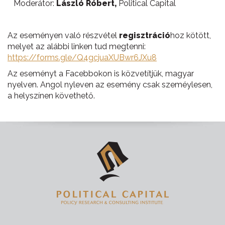
Moderátor:
László Róbert,
Political Capital
Az eseményen való részvétel
regisztráció
hoz kötött,
melyet az alábbi linken tud megtenni:
https://forms.gle/Q4gcjuaXUBwr6JXu8
Az eseményt a Facebbokon is közvetítjük, magyar
nyelven. Angol nyleven az esemény csak szeméylesen,
a helyszínen követhető.