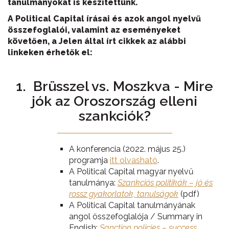
tanulmányokat is készítettünk.
A Political Capital írásai és azok angol nyelvű
összefoglalói, valamint az eseményeket
követően, a Jelen által írt cikkek az alábbi
linkeken érhetők el:
1. Brüsszel vs. Moszkva - Mire
jók az Oroszország elleni
szankciók?
A konferencia (2022. május 25.)
programja
itt olvasható
.
A Political Capital magyar nyelvű
tanulmánya:
Szankciós politikák – jó és
rossz gyakorlatok, tanulságok
(pdf)
A Political Capital tanulmányának
angol összefoglalója / Summary in
English:
Sanction policies – success