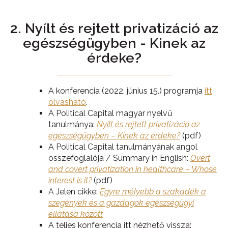
2. Nyílt és rejtett privatizáció az
egészségügyben - Kinek az
érdeke?
A konferencia (2022. június 15.) programja
itt
olvasható
.
A Political Capital magyar nyelvű
tanulmánya:
Nyílt és rejtett privatizáció az
egészségügyben – Kinek az érdeke?
(pdf)
A Political Capital tanulmányának angol
összefoglalója / Summary in English:
Overt
and covert privatization in healthcare – Whose
interest is it?
(pdf)
A Jelen cikke:
Egyre mélyebb a szakadék a
szegények és a gazdagok egészségügyi
ellátása között
A teljes konferencia itt nézhető vissza: