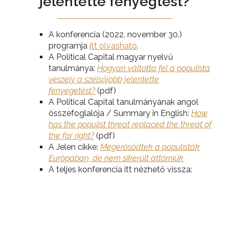
jelentette fenyegtést?
A konferencia (2022. november 30.)
programja
itt olvasható
.
A Political Capital magyar nyelvű
tanulmánya:
Hogyan váltotta fel a populista
veszély a szélsőjobb jelentette
fenyegetést?
(pdf)
A Political Capital tanulmányának angol
összefoglalója / Summary in English:
How
has the populist threat replaced the threat of
the far right?
(pdf)
A Jelen cikke:
Megerősödtek a populisták
Európában, de nem sikerült áttörniük
A teljes konferencia itt nézhető vissza: