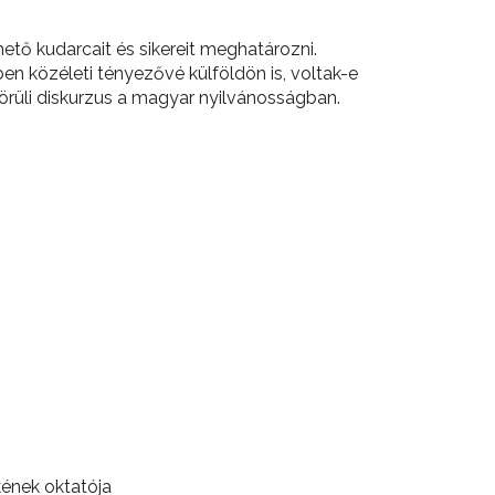
hető kudarcait és sikereit meghatározni.
ben közéleti tényezővé külföldön is, voltak-e
körüli diskurzus a magyar nyilvánosságban.
ének oktatója