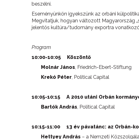
beszélni.
Eseményünkön igyekszünk az orbáni külpolitika l
Megvitatjuk, hogyan változott Magyarország „
jelentős kultúra/tudomány exportra vonatkozó s
Program
10:00-10:05 Köszöntő
Molnár János
, Friedrich-Ebert-Stiftung
Krekó Péter
, Political Capital
10:05-10:15
A 2010 utáni Orbán kormányo
Bartók András
, Political Capital
10:15-11:00
13 év pávatánc: az Orbán-ko
Hettyey András
– a Nemzeti Közszolgál