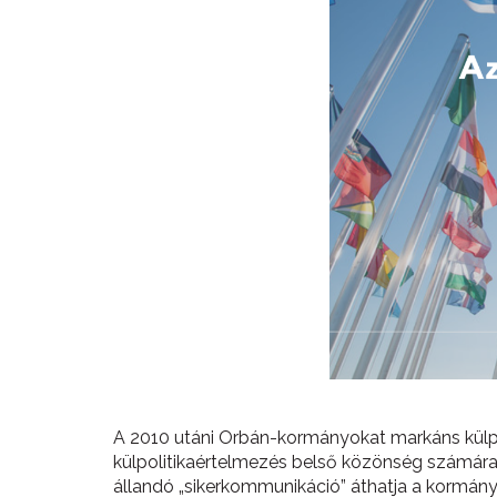
A 2010 utáni Orbán-kormányokat markáns külpol
külpolitikaértelmezés belső közönség számára 
állandó „sikerkommunikáció” áthatja a kormány