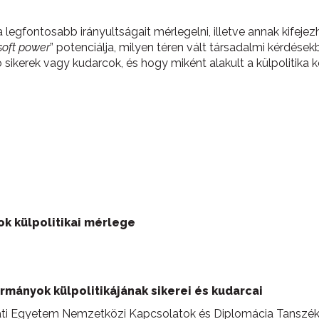
egfontosabb irányultságait mérlegelni, illetve annak kifejez
soft power
” potenciálja, milyen téren vált társadalmi kérdések
ikerek vagy kudarcok, és hogy miként alakult a külpolitika 
k külpolitikai mérlege
rmányok külpolitikájának sikerei és kudarcai
ati Egyetem Nemzetközi Kapcsolatok és Diplomácia Tanszék