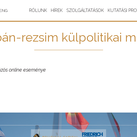
RÓLUNK
HÍREK
SZOLGÁLTATÁSOK
KUTATÁSI PR
ENG
án-rezsim külpolitikai 
 közös online eseménye