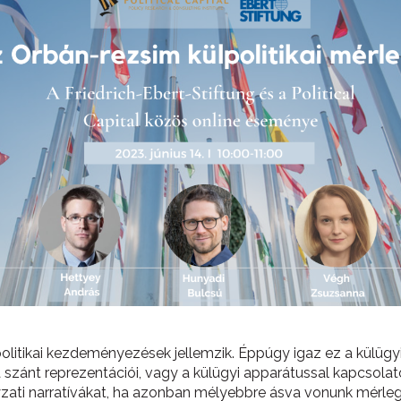
itikai kezdeményezések jellemzik. Éppúgy igaz ez a külügyi 
szánt reprezentációi, vagy a külügyi apparátussal kapcsola
zati narratívákat, ha azonban mélyebbre ásva vonunk mérleg