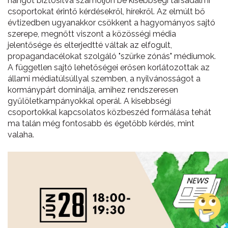
hangot biztosítva számoljon be kisebbségi társadalmi
csoportokat érintő kérdésekről, hírekről. Az elmúlt bő
évtizedben ugyanakkor csökkent a hagyományos sajtó
szerepe, megnőtt viszont a közösségi média
jelentősége és elterjedtté váltak az elfogult,
propagandacélokat szolgáló "szürke zónás" médiumok.
A független sajtó lehetőségei erősen korlátozottak az
állami médiatúlsúllyal szemben, a nyilvánosságot a
kormánypárt dominálja, amihez rendszeresen
gyűlöletkampányokkal operál. A kisebbségi
csoportokkal kapcsolatos közbeszéd formálása tehát
ma talán még fontosabb és égetőbb kérdés, mint
valaha.