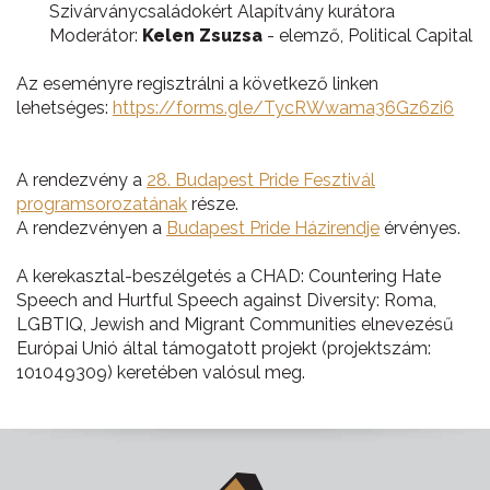
Szivárványcsaládokért Alapítvány kurátora
Moderátor:
Kelen Zsuzsa
- elemző, Political Capital
Az eseményre regisztrálni a következő linken
lehetséges:
https://forms.gle/TycRWwama36Gz6zi6
A rendezvény a
28. Budapest Pride Fesztivál
programsorozatának
része.
A rendezvényen a
Budapest Pride Házirendje
érvényes.
A kerekasztal-beszélgetés a CHAD: Countering Hate
Speech and Hurtful Speech against Diversity: Roma,
LGBTIQ, Jewish and Migrant Communities elnevezésű
Európai Unió által támogatott projekt (projektszám:
101049309) keretében valósul meg.