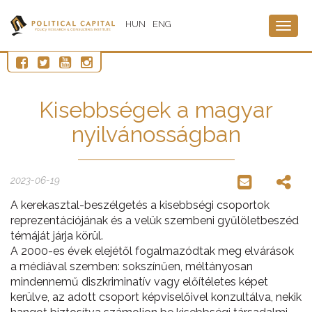
HUN
ENG
Togg
navig
Kisebbségek a magyar
nyilvánosságban
2023-06-19
A kerekasztal-beszélgetés a kisebbségi csoportok
reprezentációjának és a velük szembeni gyűlöletbeszéd
témáját járja körül.
A 2000-es évek elejétől fogalmazódtak meg elvárások
a médiával szemben: sokszínűen, méltányosan
mindennemű diszkriminatív vagy előítéletes képet
kerülve, az adott csoport képviselőivel konzultálva, nekik