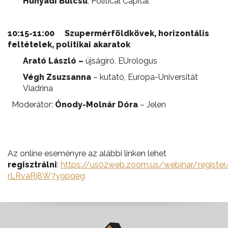
Hunyadi Bulcsú
, Political Capital
10:15-11:00
Szupermérföldkövek, horizontális
feltételek, politikai akaratok
Arató László –
újságíró, EUrologus
Végh Zsuzsanna
– kutató, Europa-Universität
Viadrina
Moderátor:
Ónody-Molnár Dóra
– Jelen
Az online eseményre az alábbi linken lehet
regisztrálni
:
https://us02web.zoom.us/webinar/regis
rLRvaRj8W7y9pqeg