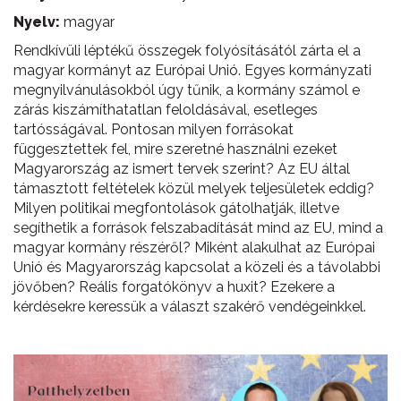
Nyelv:
magyar
Rendkívüli léptékű összegek folyósításától zárta el a
magyar kormányt az Európai Unió. Egyes kormányzati
megnyilvánulásokból úgy tűnik, a kormány számol e
zárás kiszámíthatatlan feloldásával, esetleges
tartósságával. Pontosan milyen forrásokat
függesztettek fel, mire szeretné használni ezeket
Magyarország az ismert tervek szerint? Az EU által
támasztott feltételek közül melyek teljesületek eddig?
Milyen politikai megfontolások gátolhatják, illetve
segíthetik a források felszabadítását mind az EU, mind a
magyar kormány részéről? Miként alakulhat az Európai
Unió és Magyarország kapcsolat a közeli és a távolabbi
jövőben? Reális forgatókönyv a huxit? Ezekere a
kérdésekre keressük a választ szakérő vendégeinkkel.