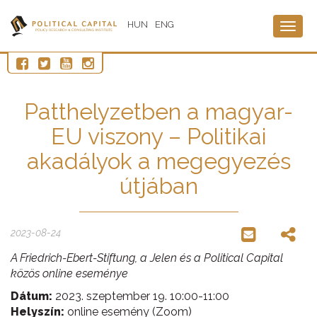
HUN
ENG
Togg
navig
Patthelyzetben a magyar-
EU viszony – Politikai
akadályok a megegyezés
útjában
2023-08-24
A Friedrich-Ebert-Stiftung, a Jelen és a Political Capital
közös online eseménye
Dátum:
2023. szeptember 19. 10:00-11:00
Helyszín:
online esemény (Zoom)