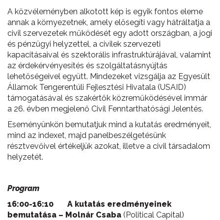
A közvéleményben alkotott kép is egyik fontos eleme
annak a környezetnek, amely elősegíti vagy hátráltatja a
civil szervezetek működését egy adott országban, a jogi
és pénzügyi helyzettel, a civilek szervezeti
kapacitásaival és szektorális infrastruktúrájával, valamint
az érdekérvényesítés és szolgáltatásnyújtás
lehetőségeivel együtt. Mindezeket vizsgálja az Egyesült
Államok Tengerentúli Fejlesztési Hivatala (USAID)
támogatásával és szakértők közreműködésével immár
a 26. évben megjelenő Civil Fenntarthatósági Jelentés.
Eseményünkön bemutatjuk mind a kutatás eredményeit,
mind az indexet, majd panelbeszélgetésünk
résztvevőivel értékeljük azokat, illetve a civil társadalom
helyzetét.
Program
16:00-16:10 A kutatás eredményeinek
bemutatása – Molnár Csaba
(Political Capital)