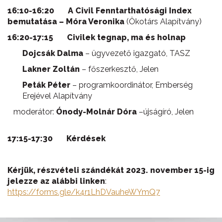
16:10-16:20 A Civil Fenntarthatósági Index
bemutatása – Móra Veronika
(Ökotárs Alapítvány)
16:20-17:15 Civilek tegnap, ma és holnap
Dojcsák Dalma
– ügyvezető igazgató, TASZ
Lakner Zoltán
– főszerkesztő, Jelen
Peták Péter
– programkoordinátor, Emberség
Erejével Alapítvány
moderátor:
Ónody-Molnár Dóra
–újságíró, Jelen
17:15-17:30 Kérdések
Kérjük,
részvételi szándékát 2023. november 15-ig
jelezze az alábbi linken
:
https://forms.gle/k4r1LhDVauheWYmQ7