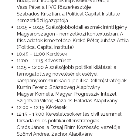
Budapesti Irodájának képviselet-vezetője
Vass Péter, a HVG főszerkesztője
Szabados Krisztián, a Political Capital Institute
nemzetközi igazgatója
10:15 – 10:45 Szélsőjobboldali eszmék iránti igény
Magyarországon - nemzetközi kontextusban. A
friss adatok ismertetése. Krekó Péter, Juhász Attila
(Political Capital Institute)
10:45 – 11:00 Kérdések
11:00 – 11:15 Kávészünet
11:15 – 12:00 A szélsőjobb politikai kilátásai: a
támogatottság növelésének esélyei,
kampánykommunikáció, politikai (ellen)stratégiák
Kumin Ferenc, Századvég Alapítvány
Magyar Kornélia, Magyar Progresszív Intézet
Szigetvári Viktor, Haza és Haladás Alapítvány
12:00 – 12:15 Kérdések
12:15 – 13:00 Keresletcsökkentés civil szemmel:
társadalmi és politikai ellenstratégiák
Orsós János, a Dzsaj Bhím Közösség vezetője
Szőnyi Andrea, Zachor Alapítvány