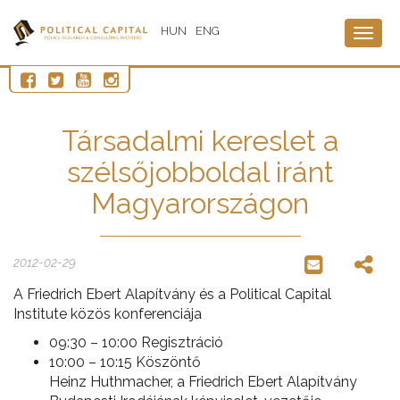
HUN
ENG
Togg
navig
Társadalmi kereslet a
szélsőjobboldal iránt
Magyarországon
2012-02-29
A Friedrich Ebert Alapítvány és a Political Capital
Institute közös konferenciája
09:30 – 10:00 Regisztráció
10:00 – 10:15 Köszöntő
Heinz Huthmacher, a Friedrich Ebert Alapítvány