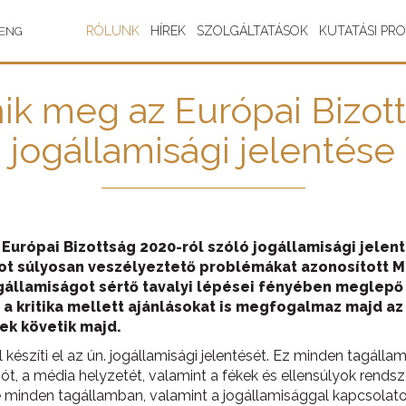
RÓLUNK
HÍREK
SZOLGÁLTATÁSOK
KUTATÁSI PR
ENG
nik meg az Európai Bizot
jogállamisági jelentése
z Európai Bizottság 2020-ról szóló jogállamisági jelent
got súlyosan veszélyeztető problémákat azonosított M
ogállamiságot sértő tavalyi lépései fényében meglepő 
 a kritika mellett ajánlásokat is megfogalmaz majd az
ek követik majd.
észíti el az ún. jogállamisági jelentését. Ez minden tagállam
t, a média helyzetét, valamint a fékek és ellensúlyok rendsze
e minden tagállamban, valamint a jogállamisággal kapcsola