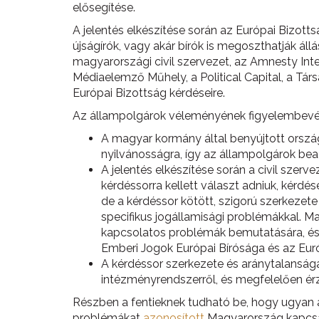
elősegítése.
A jelentés elkészítése során az Európai Bizott
újságírók, vagy akár bírók is megoszthatják ál
magyarországi civil szervezet, az Amnesty Inte
Médiaelemző Műhely, a Political Capital, a T
Európai Bizottság kérdéseire.
Az állampolgárok véleményének figyelembevéte
A magyar kormány által benyújtott orsz
nyilvánosságra, így az állampolgárok bea
A jelentés elkészítése során a civil sze
kérdéssorra kellett választ adniuk, kérd
de a kérdéssor kötött, szigorú szerkeze
specifikus jogállamisági problémákkal.
kapcsolatos problémák bemutatására, és 
Emberi Jogok Európai Bírósága és az Euró
A kérdéssor szerkezete és aránytalanság
intézményrendszerről, és megfelelően érz
Részben a fentieknek tudható be, hogy ugyan a
problémákat
azonosított
Magyarország kapcsán