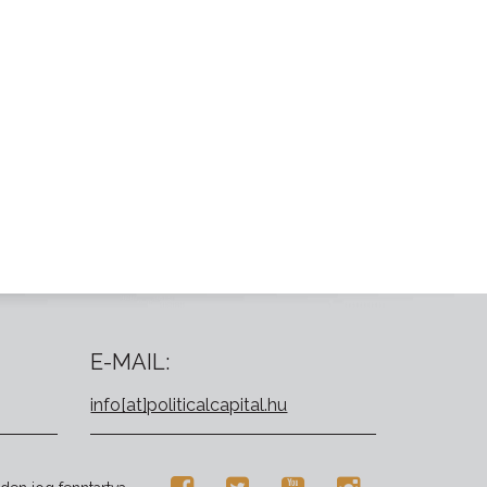
E-MAIL:
info[at]politicalcapital.hu