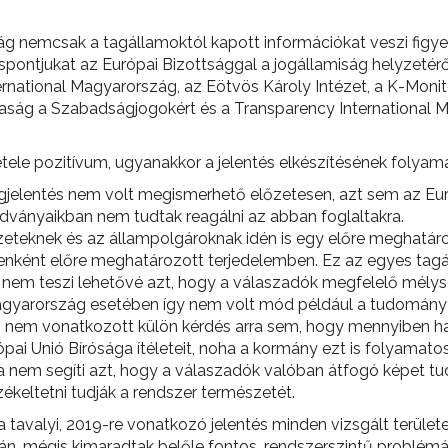
ság nemcsak a tagállamoktól kapott információkat veszi figye
láspontjukat az Európai Bizottsággal a jogállamiság helyzetér
rnational Magyarország, az Eötvös Károly Intézet, a K-Monito
ársaság a Szabadságjogokért és a Transparency Internation
le pozitívum, ugyanakkor a jelentés elkészítésének folyam
ágjelentés nem volt megismerhető előzetesen, azt sem az Eu
dványaikban nem tudtak reagálni az abban foglaltakra.
rvezeteknek és az állampolgároknak idén is egy előre meghat
ésenként előre meghatározott terjedelemben. Ez az egyes tag
te nem teszi lehetővé azt, hogy a válaszadók megfelelő mély
 Magyarország esetében így nem volt mód például a tudomán
nem vonatkozott külön kérdés arra sem, hogy mennyiben hajt
pai Unió Bírósága ítéleteit, noha a kormány ezt is folyamato
a nem segíti azt, hogy a válaszadók valóban átfogó képet t
ékeltetni tudják a rendszer természetét.
 tavalyi, 2019-re vonatkozó jelentés minden vizsgált terüle
, mégis kimaradtak belőle fontos, rendszerszintű problémák