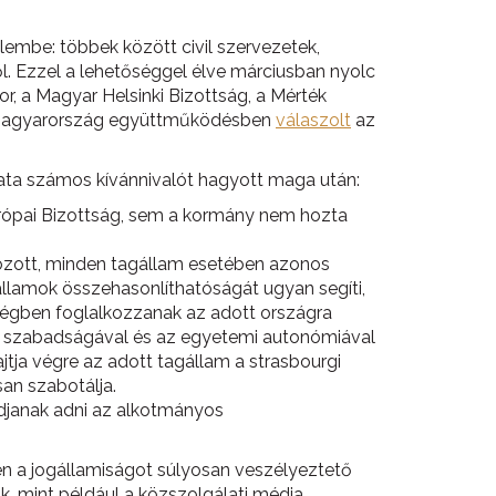
lembe: többek között civil szervezetek,
ől. Ezzel a lehetőséggel élve márciusban nyolc
r, a Magyar Helsinki Bizottság, a Mérték
al Magyarország együttműködésben
válaszolt
az
ata számos kívánnivalót hagyott maga után:
rópai Bizottság, sem a kormány nem hozta
ározott, minden tagállam esetében azonos
államok összehasonlíthatóságát ugyan segíti,
ségben foglalkozzanak az adott országra
y szabadságával és az egyetemi autonómiával
ja végre az adott tagállam a strasbourgi
san szabotálja.
udjanak adni az alkotmányos
ten a jogállamiságot súlyosan veszélyeztető
, mint például a közszolgálati média