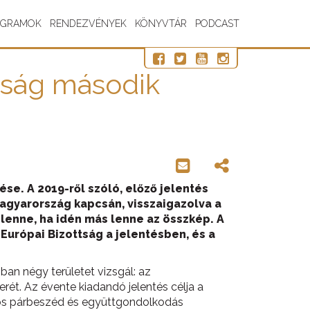
OGRAMOK
RENDEZVÉNYEK
KÖNYVTÁR
PODCAST
tság második
ése. A 2019-ről szóló, előző jelentés
agyarország kapcsán, visszaigazolva a
lenne, ha idén más lenne az összkép. A
 Európai Bizottság a jelentésben, és a
ban négy területet vizsgál: az
rét. Az évente kiadandó jelentés célja a
tos párbeszéd és együttgondolkodás