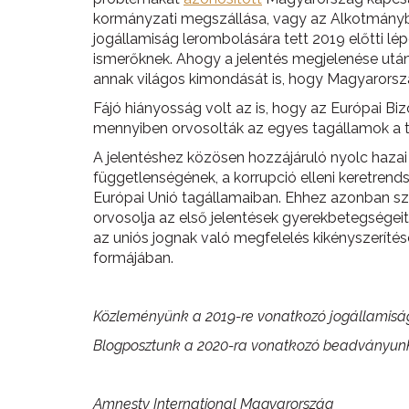
kormányzati megszállása, vagy az Alkotmánybí
jogállamiság lerombolására tett 2019 előtti 
ismerőknek. Ahogy a jelentés megjelenése után
annak világos kimondását is, hogy Magyarorszá
Fájó hiányosság volt az is, hogy az Európai B
mennyiben orvosolták az egyes tagállamok a ta
A jelentéshez közösen hozzájáruló nyolc hazai 
függetlenségének, a korrupció elleni keretren
Európai Unió tagállamaiban. Ehhez azonban szük
orvosolja az első jelentések gyerekbetegségeit.
az uniós jognak való megfelelés kikényszeríté
formájában.
Közleményünk a 2019-re vonatkozó jogállamisági
Blogposztunk a 2020-ra vonatkozó beadványunk
Amnesty International Magyarország