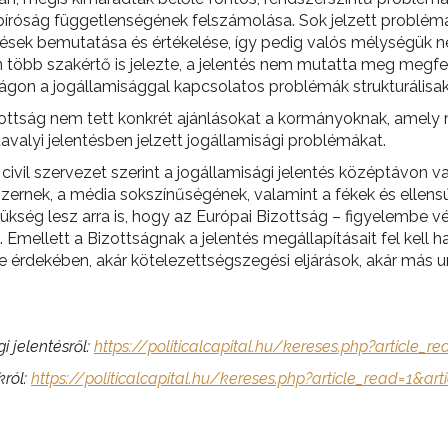
róság függetlenségének felszámolása. Sok jelzett probléma
lépések bemutatása és értékelése, így pedig valós mélységük
 több szakértő is jelezte, a jelentés nem mutatta meg megf
gon a jogállamisággal kapcsolatos problémák strukturálisak
izottság nem tett konkrét ajánlásokat a kormányoknak, amely 
valyi jelentésben jelzett jogállamisági problémákat.
civil szervezet szerint a jogállamisági jelentés középtávon 
dszernek, a média sokszínűségének, valamint a fékek és elle
ség lesz arra is, hogy az Európai Bizottság – figyelembe véve
 Emellett a Bizottságnak a jelentés megállapításait fel kell h
se érdekében, akár kötelezettségszegési eljárások, akár más
 jelentésről:
https://politicalcapital.hu/kereses.php?article_r
ról:
https://politicalcapital.hu/kereses.php?article_read=1&art