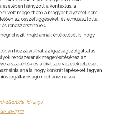
 esetében hiányzott a kontextus, a
 nem volt megérthető a magyar helyzetet nem
elelően az összefüggéseket, és elmulasztotta
 és rendszerszintűek.
megnehezíti majd annak értékelését is, hogy
valóban hozzájárulhat az igazságszolgáltatás
nsúlyok rendszerének megerősítéséhez az
 a szakértők és a civil szervezetek jelzéseit –
asználnia arra is, hogy konkrét lépéseket tegyen
 uniós jogállamisági mechanizmusok
ead=1&article_id=2590
icle_id=2772