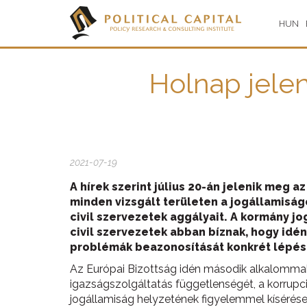
HUN
Holnap jele
2021-07-19
A hírek szerint július 20-án jelenik meg a
minden vizsgált területen a jogállamisá
civil szervezetek aggályait. A kormány j
civil szervezetek abban bíznak, hogy idén
problémák beazonosítását konkrét lépés
Az Európai Bizottság idén második alkalommal k
igazságszolgáltatás függetlenségét, a korrupció
jogállamiság helyzetének figyelemmel kísérés