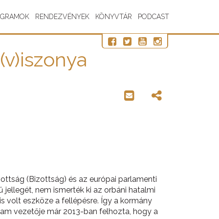
OGRAMOK
RENDEZVÉNYEK
KÖNYVTÁR
PODCAST
(v)iszonya
ottság (Bizottság) és az európai parlamenti
ű jellegét, nem ismerték ki az orbáni hatalmi
is volt eszköze a fellépésre. Így a kormány
llam vezetője már 2013-ban felhozta, hogy a