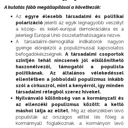
A kutatás
főbb megállapításai a következők:
Az
egyre élesebb társadalmi és politikai
polarizáció
jelenti az egyik legnagyobb veszélyt
a közép- és kelet-európai demokráciákra és a
jelenlegi Európai Unió összetarthatóságára nézve.
A társadalmi-demográfiai indikátorok nagyon
gyenge előrejelzői a populizmussal kapcsolatos
befogadókészségnek.
A társadalmi csoportok
szintjén tehát nincsenek jól elkülöníthető
haszonélvezői, támogatói a populista
politikának. Az általános vélekedéssel
ellentétben a jobboldali populizmus inkább
szól a cirkuszról, mint a kenyérről, így minden
társadalmi rétegből szerez híveket.
Nyilvánvaló különbség van a kormányzati és
az ellenzéki populizmus között: a kettő
máshol látja az elitet.
Míg az ellenzékben levő
populisták az országos elittel (és főleg a
kormánnyal) foglalkoznak, a kormányon levő