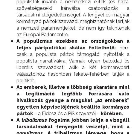
populisták inkább a nemzetközi elitek (és hazai
szövetségeseik) irányába csatornázzák a
társadalmi elégedetlenséget. A lengyel és magyar
kormányzó pártok szavazói megbízhatónak tartják
a nemzeti parlamentjeiket, de nem így tekintenek
az Európai Parlamentre.
A populizmus ezekben az országokban a
teljes pártpolitikai skálán fellelhető:
nem
csak a populista pártok támogatói nyitottak a
populista narratívákra. Vannak olyan baloldali és
liberális szavazókat, akik a két kormánypárt
választóihoz hasonlóan fekete-fehérben látják a
politikát.
Az emberek, illetve a többség akaratára mint
a legitimáció legfőbb forrására való
hivatkozás gyenge a magukat „az emberek”
egyetlen képviselőjének beállító kormányzó
pártok
– a Fidesz és a PiS szavazói –
körében.
A
tribalizmus
fogalma jobban leírja a vizsgált
társadalmakat fenyegető veszélyt, mint a
populizmus
. A tribalizmus lényege, hogy a