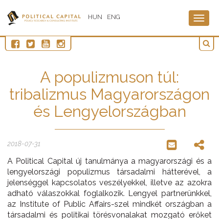
HUN
ENG
Togg
navig
A populizmuson túl:
tribalizmus Magyarországon
és Lengyelországban
2018-07-31
A Political Capital új tanulmánya a magyarországi és a
lengyelországi populizmus társadalmi hátterével, a
jelenséggel kapcsolatos veszélyekkel, illetve az azokra
adható válaszokkal foglalkozik. Lengyel partnerünkkel,
az Institute of Public Affairs-szel mindkét országban a
társadalmi és politikai törésvonalakat mozgató erőket