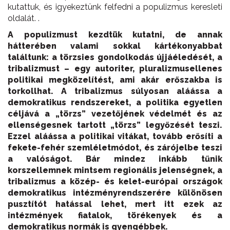
kutattuk, és igyekeztünk felfedni a populizmus keresleti
oldalát. .
A populizmust kezdtük kutatni, de annak
hátterében valami sokkal kártékonyabbat
találtunk: a törzsies gondolkodás újjáéledését, a
tribalizmust – egy autoriter, pluralizmusellenes
politikai megközelítést, ami akár erőszakba is
torkollhat. A tribalizmus súlyosan aláássa a
demokratikus rendszereket, a politika egyetlen
céljává a „törzs” vezetőjének védelmét és az
ellenségesnek tartott „törzs” legyőzését teszi.
Ezzel aláássa a politikai vitákat, tovább erősíti a
fekete-fehér szemléletmódot, és zárójelbe teszi
a valóságot. Bár mindez inkább tűnik
korszellemnek mintsem regionális jelenségnek, a
tribalizmus a közép- és kelet-európai országok
demokratikus intézményrendszerére különösen
pusztítót hatással lehet, mert itt ezek az
intézmények fiatalok, törékenyek és a
demokratikus normák is gyengébbek.