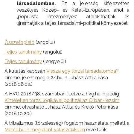
társadalomban.
Ez a jelenség kifejezetten
veszélyes Közép- és Kelet-Európában, ahol a
„populista intézmények” átalakíthatják és
újraírhatják a teljes társadalmi-politikai környezetet.
Összefoglaló
(angolul)
Teljes tanulmány
(angolul)
Teljes tanulmány
(lengyelül)
A kutatás kapcsán
Vissza egy törzsi társadalomba?
címmel jelent meg a 24.hu-n Juhász Attila írása
(2018.08.02.).
A HVG 2018/38. számában, illetve a hvg.hu-n pedig
Kíméletlen törzsi logikával politizál az Orbán-rezsim
címmel olvasható Juhász Attila és Krekó Péter írása
(2018.10.20.).
A tribalizmus (törzsiesség) fogalom használata mellett a
Mérce.hu-n megjelent válaszcikkben
érveltünk