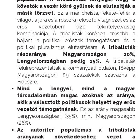
követők a vezér köré gyűlnek és elutasítják a
másik törzset.
Ez a manicheista, fekete-fehér, a
világot a jóra és a rosszra felosztó világnézet és az
erős vezetőben bízó tekintélyelvűség
kombinációja. A tribalisták körében erősebb a
hajlam a politikai erőszak támogatására és a
politikai pluralizmus elutasítására.
A tribalisták
részaránya Magyarországon 10%,
Lengyelországban pedig 15%.
A tribalisták
felülreprezentáltak a kormányzati oldalon, főképp
Magyarországon: 59 százalékuk szavazna a
Fideszre.
Mind a lengyel, mind a magyar
társadalomban magas azoknak az aránya,
akik a választott politikusok helyett egy erős
vezetőt támogatnának.
Ez az arány magasabb
Lengyelországban (35%), mint Magyarországon
(26%).
Az autoriter populizmus a tribalisták
arányának növekedéséhez vezet a